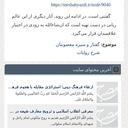
https://mesbahyazdi.ir/node/9040
گفتنی است، در ادامه اين روند، آثار ديگری از اين عالم
ربانی در دست تهیه است که ان‌شاءالله به زودی در اختيار
علاقمندان قرار می‌گيرد.
موضوع:
گفتار و سیره معصومان
شرح روایات
آخرین محتوای سایت
ارتقاء فرهنگ دینی؛ استراتژی مقابله با هجوم فرهنگی دشمن
بِسْمِ اللَّهِ الرَّحْمَنِ الرَّحِیم الْحَمْدُ للهِ رَبِّ العَالَمِین والصَّلوةُ
والسَّلامُ عَلَی...
معرفی انقلاب اسلامی و ترویج معارف شیعه در جهان؛ رسالت سفرا و رایزنان فرهنگی
بِسْمِ اللّهِ الرَّحْمَنِ الرَّحِيم تقدیم به روح ملکوتی امام راحل و
شهدای والامقام اسلام صلواتی...