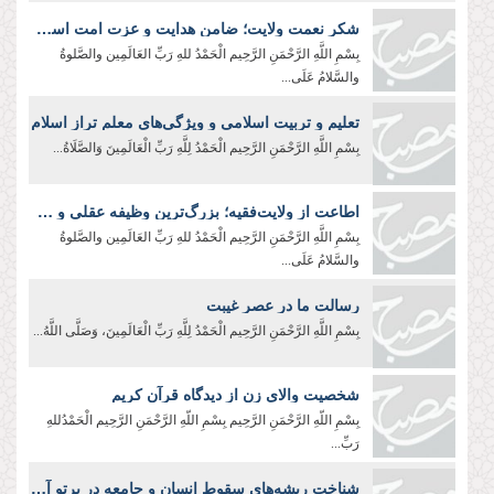
شکر نعمت ولایت؛ ضامن هدایت و عزت امت اسلامی
بِسْمِ اللَّهِ الرَّحْمَنِ الرَّحِیم الْحَمْدُ للهِ رَبِّ العَالَمِین والصَّلوةُ
والسَّلامُ عَلَی...
تعلیم و تربیت اسلامی و ویژگی‌های معلم تراز اسلام
بِسْمِ اللَّهِ الرَّحْمَنِ الرَّحِیم الْحَمْدُ لِلَّهِ رَبِّ الْعَالَمِينَ وَالصَّلَاةُ...
اطاعت از ولایت‌فقیه؛ بزرگ‌ترین وظیفه عقلی و شرعی
بِسْمِ اللَّهِ الرَّحْمَنِ الرَّحِيم الْحَمْدُ للهِ رَبِّ العَالَمِین والصَّلوةُ
والسَّلامُ عَلَی...
رسالت ما در عصر غیبت
بِسْمِ اللَّهِ الرَّحْمَنِ الرَّحِیم الْحَمْدُ لِلَّهِ رَبِّ الْعَالَمِينَ، وَصَلَّى اللَّهُ...
شخصیت والای زن از دیدگاه قرآن کریم
بِسْمِ اللّهِ الرَّحْمَنِ الرَّحِيم بِسْمِ اللّهِ الرَّحْمَنِ الرَّحِیم الْحَمْدُللهِ
رَبِّ...
شناخت ریشه‌های سقوط انسان و جامعه در پرتو آموزه‌های عاشورا