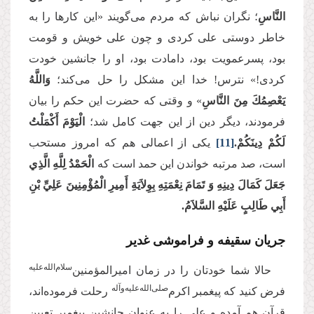
النَّاسِ
؛ نگران نباش که مردم می‌گویند «این کارها را به
خاطر دوستی علی کردی و چون علی خویش و قومت
بود، پسرعمویت بود، دامادت بود، او را جانشین خودت
کردی!» نترس! خدا این مشکل را حل می‌کند؛
وَاللَّهُ
يَعْصِمُكَ مِنَ النَّاسِ
» و وقتی که حضرت این حکم را بیان
فرمودند، دیگر دین از این جهت کامل شد؛
الْيَوْمَ أَكْمَلْتُ
لَكُمْ دِينَكُمْ.
[11]
یکی از اعمالی هم که امروز مستحب
است، صد مرتبه خواندن این حمد است که
الْحَمْدُ لِلَّهِ الَّذِي
جَعَلَ كَمَالَ دِينِهِ وَ تَمَامَ نِعْمَتِهِ بِوِلاَيَةِ أَمِيرِ الْمُؤْمِنِينَ عَلِيِّ بْنِ
أَبِي طَالِبٍ عَلَيْهِ السَّلاَمُ‌‌.
جریان سقیفه و فراموشی غدیر
سلام‌‌الله‌‌عليه
حالا شما خودتان را در زمان امیرالمؤمنین‌
‌صلی‌‌الله‌‌علیه‌‌و‌آله
فرض کنید که پیغمبر اکرم
رحلت فرموده‌اند،
قرآن هم آمده و علی را به عنوان جانشین پیغمبر تعیین