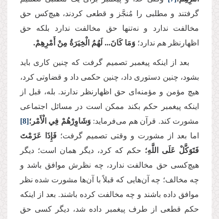
گرفتند و مطلبی را مُنجَّز و قطعی کردند، هیچ‌کس حق
مخالفت ندارد و نه‌تنها حق مخالفت ندارد بلکه حق
اظهارنظر هم ندارد؛
وَمَا كَانَ... لَهُمُ الْخِيَرَةُ مِنْ أَمْرِهِمْ.
بعد از اینکه پیغمبر تصمیم گرفت که چنین کاری باید
بشود، چنین دستوری داد، چنین حکمی داد و قضاوتی کرد،
هیچ مؤمن و مؤمنه‌ای حق اظهارنظر ندارند. بله، قبل از
اینکه پیغمبر حکم بکند ممکن است در مسائل اجتماعی
مشورت کند. قرآن هم می‌فرماید:
وَشَاوِرْهُمْ فِي الْأَمْر؛
[8]
اما بعد از مشورت و وقتی تصمیم گرفت؛
فَإِذَا عَزَمْتَ
فَتَوَكَّلْ عَلَى اللَّهِ؛
حکم که کرد، دیگر همان است؛ دیگر
هیچ‌کسی حق مخالفت ندارد، چه نظرش موافق باشد و
چه مخالف؛ چه آن‌هایی که قبلاً با آن‌ها مشورت شده نظر
موافق داده باشند و چه مخالفت کرده باشند. بعد از اینکه
حکم قطعی از طرف پیغمبر داده شد، دیگر کسی حق