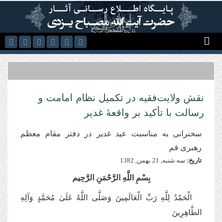
رفتن به محتوای اصلی
نقش ولایت‌فقیه در تکمیل نظام امامت و
رسالت با تأکید بر واقعهٔ غدیر
سخنرانی به مناسبت عید غدیر در دفتر مقام معظم
رهبری قم
تاریخ:
سه شنبه, 21 بهمن, 1382
بِسْمِ اللَّهِ الرَّحْمَنِ الرَّحِیم
الْحَمْدُ لِلَّهِ رَبِّ الْعَالَمِينَ وَصَلَّى اللَّهُ عَلَىٰ مُحَمَّدٍ وَآلِهِ
الطَّاهِرِينَ