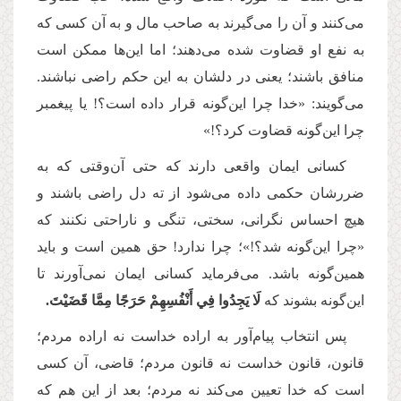
می‌کنند و آن را می‌گیرند به صاحب مال و به آن کسی که
به نفع او قضاوت شده می‌دهند؛ اما این‌ها ممکن است
منافق باشند؛ یعنی در دلشان به این حکم راضی نباشند.
می‌گویند: «خدا چرا این‌گونه قرار داده است؟! یا پیغمبر
چرا این‌گونه قضاوت کرد؟!»
کسانی ایمان واقعی دارند که حتی آن‌وقتی که به
ضررشان حکمی داده می‌شود از ته دل راضی باشند و
هیچ احساس نگرانی، سختی، تنگی و ناراحتی نکنند که
«چرا این‌گونه شد؟!»؛ چرا ندارد! حق همین است و باید
همین‌گونه باشد. می‌فرماید کسانی ایمان نمی‌آورند تا
این‌گونه بشوند که
لَا يَجِدُوا فِي أَنْفُسِهِمْ حَرَجًا مِمَّا قَضَيْتَ.
پس انتخاب پیام‌آور به اراده خداست نه اراده مردم؛
قانون، قانون خداست نه قانون مردم؛ قاضی، آن کسی
است که خدا تعیین می‌کند نه مردم؛ بعد از این هم که