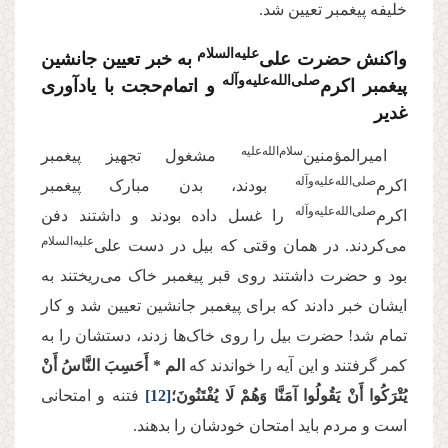
خلیفه پیغمبر تعیین شد.
‌علیه‌‌السلام
واکنش حضرت علی
به خبر تعیین جانشین
‌صلی‌‌الله‌‌علیه‌‌و‌آله
پیغمبر اکرم
و اتمام‌حجت با یادآوری
غدیر
سلام‌‌الله‌‌عليه
امیرالمؤمنین‌
مشغول تجهیز پیغمبر
‌صلی‌‌الله‌‌علیه‌‌و‌آله
اکرم
بودند، بدن مبارک پیغمبر
‌صلی‌‌الله‌‌علیه‌‌و‌آله
اکرم
را غسل داده بودند و داشتند دفن
‌علیه‌‌السلام
می‌کردند. در همان وقتی که بیل در دست علی
بود و حضرت داشتند روی قبر پیغمبر خاک می‌ریختند به
ایشان خبر دادند که برای پیغمبر جانشین تعیین شد و کار
تمام شد! حضرت بیل را روی خاک‌ها زدند، دستشان را به
کمر گرفتند و این آیه را خواندند که
الم * أَحَسِبَ النَّاسُ أَنْ
يُتْرَكُوا أَنْ يَقُولُوا آمَنَّا وَهُمْ لَا يُفْتَنُونَ؛
[12]
فتنه و امتحانی
است و مردم باید امتحان خودشان را بدهند.