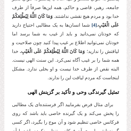
جامعه، رهبر، قاضی و حاکم، همه این‌ها صرفاً از طرف
خدا بود و مردم هیچ نقشی نداشتند.
وَمَا كَانَ اللَّهُ لِيُطْلِعَكُمْ
عَلَى الْغَيْبِ.
[4]
شما انسان‌ها به یک مطالبی احتیاج دارید
که خودتان نمی‌دانید و باید از غیب به شما برسد اما
خودتان نمی‌توانید اطلاع بر غیب پیدا کنید چون صلاحیت و
لیاقتش را ندارید؛
وَمَا كَانَ اللَّهُ لِيُطْلِعَكُمْ عَلَى الْغَيْبِ.
خدا
همه شما را بر غیب آگاه نمی‌کرد. این سنت الهی نیست.
البته نقص از طرف خدا نیست و او بخلی ندارد. مشکل
اینجاست که مردم لیاقت این را ندارند.
تمثیل گیرندگی وحی و تأکید بر گزینش الهی
برای مثال فرض بفرمایید اگر فرستنده‌ای یک مطالبی
را پخش می‌کند و یک گیرنده خاصی باید باشد که روی
فرکانس خاصی تنظیم شود و آن موج را بگیرد، اگر کسی
گیرنده‌اش را روی آن فرکانس تنظیم نکرده باشد یا آن