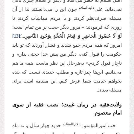
اصل اسلام به خطر می‌افتاد و دیگر از اسلام چیزی باقی
‌علیه‌‌السلام
نمی‌ماند. علی
چون این را می‌دانستند لذا از آن
مسئله صرف‌نظر کردند و با مردم مماشات کردند تا
روزی که فرمودند: «امروز دیگر حجت بر من تمام است؛
لَوْ لَا حُضُورُ الْحَاضِرِ وَ قِيَامُ الْحُجَّةِ بِوُجُودِ النَّاصِرِ...؛
[13]
امروز که همه مردم جمع شدند و فشار آوردند که تو باید
حکومت را قبول کنی، دیگر من پیش خدا حجتی ندارم و
ناچار قبول کردم.» به‌هرحال این نظر ماست. همه ما هم
می‌دانیم. این‌ها چیز تازه و مطلب جدیدی نیست که بنده
بخواهم خدمت شما عرض کنم. این مقدمه است برای
مسئله بعدی.
ولایت‌فقیه در زمان غیبت؛ نصب فقیه از سوی
امام معصوم
سلام‌‌الله‌‌عليه
خب امیرالمؤمنین‌
حدود چهار سال و نه ماه