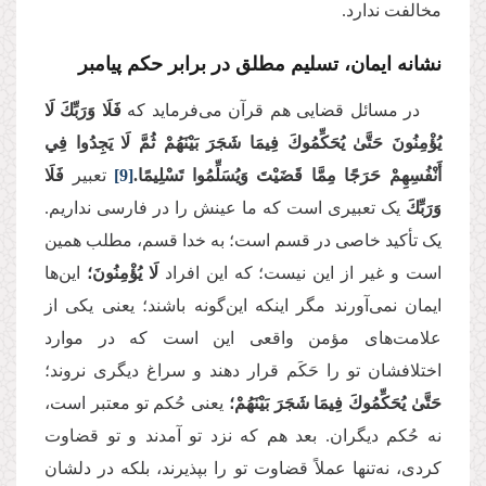
مخالفت ندارد.
نشانه ایمان، تسلیم مطلق در برابر حکم پیامبر
در مسائل قضایی هم قرآن می‌فرماید که
فَلَا وَرَبِّكَ لَا
يُؤْمِنُونَ حَتَّىٰ يُحَكِّمُوكَ فِيمَا شَجَرَ بَيْنَهُمْ ثُمَّ لَا يَجِدُوا فِي
أَنْفُسِهِمْ حَرَجًا مِمَّا قَضَيْتَ وَيُسَلِّمُوا تَسْلِيمًا.
[9]
تعبیر
فَلَا
وَرَبِّكَ
یک تعبیری است که ما عینش را در فارسی نداریم.
یک تأکید خاصی در قسم است؛ به خدا قسم، مطلب همین
است و غیر از این نیست؛ که این افراد
لَا يُؤْمِنُونَ؛
این‌ها
ایمان نمی‌آورند مگر اینکه این‌گونه باشند؛ یعنی یکی از
علامت‌های مؤمن واقعی این است که در موارد
اختلافشان تو را حَکَم قرار دهند و سراغ دیگری نروند؛
حَتَّىٰ يُحَكِّمُوكَ فِيمَا شَجَرَ بَيْنَهُمْ؛
یعنی حُکم تو معتبر است،
نه حُکم دیگران. بعد هم که نزد تو آمدند و تو قضاوت
کردی، نه‌تنها عملاً قضاوت تو را بپذیرند، بلکه در دلشان