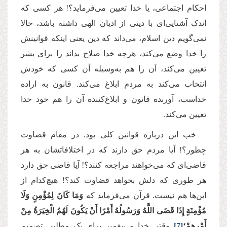
احکام اجتماعی، یا خدا تعیین می‌فرماید؟! هر کسی که
اندک آشنایی‌ای با دینی از ادیان الهی داشته باشد، حالا
نمی‌گویم دین اسلام، می‌داند که دین یعنی اینکه قوانینش
را خدا وضع می‌کند، هرچه خدا صلاح بداند را برای بشر
تعیین می‌کند، آن را هم به‌وسیله آن کسی که خودش
انتخاب می‌کند به مردم ابلاغ می‌کند. قانون به اراده
خداست، آورنده قانون و ابلاغ‌کننده‌ آن را هم خود خدا
تعیین می‌کند.
خب این درباره قوانین کلی بود. در مقام قضاوت
چطور؟! آیا مردم حق دارند که در اختلافاتشان به هر
قاضی‌ای که می‌خواهند مراجعه کنند؟! آیا قاضی حق دارد
هر طوری که دلش بخواهد قضاوت کند؟! هیچ‌کدام از
این‌ها هم نیست. قرآن می‌فرماید که
وَمَا كَانَ لِمُؤْمِنٍ وَلَا
مُؤْمِنَةٍ إِذَا قَضَى اللَّهُ وَرَسُولُهُ أَمْرًا أَنْ يَكُونَ لَهُمُ الْخِيَرَةُ مِنْ
أَمْرِهِمْ؛
[7]
وقتی خدا و پیغمبر برای یک مطلبی تصمیم