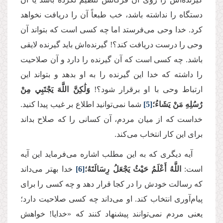
دستگاه را نداشته باشد، خب طبعاً آن را دریافت نخواهد
کرد. خدا وحی می‌فرستد اما چه کسی است که بتواند آن
وحی را درست دریافت کند؟! گیرنده‌اش باید گیرنده لایقی
باشد. چه کسی است که آن گیرنده را دارد و آن صلاحیت
را داشته که خدا این گیرنده را به او بدهد و بتواند این
ارتباط وحی با او برقرار شود؟!
وَلَٰكِنَّ اللَّهَ يَجْتَبِي مِنْ
رُسُلِهِ مَنْ يَشَاءُ؛
[5]
شما نمی‌توانید اطلاع بر غیب پیدا کنید.
خداست که از میان مردم، آن کسانی را که صلاح بداند
برای این کار انتخاب می‌کند.
آیه دیگری که به این مطلب اشاره می‌فرماید این آیه
است:
اللَّهُ أَعْلَمُ حَيْثُ يَجْعَلُ رِسَالَتَهُ؛
[6]
خدا بهتر می‌داند
که رسالت خودش را در کجا قرار دهد و چه کسی را برای
پیام‌آوری انتخاب کند. او می‌داند چه کسی صلاحیت دارد؛
یعنی مردم نمی‌توانند پیشنهاد کنند که «خدایا! خواهش