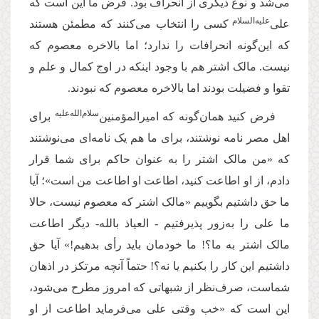
می‌شد و نوع دیگری از انحراف بود. فرض ما این است که
‌علیه‌‌السلام
علی
کسی را انتخاب می‌کنند که مطمئن هستند
که این‌گونه انحرافات را ندارد؛ اما بالاخره معصوم که
نیست. مالک اشتر هم با وجود اینکه در اوج کمال و علم و
تقوا و فضیلت بودند اما بالاخره معصوم که نبودند.
سلام‌‌الله‌‌عليه
فرض کنید همان‌گونه که امیرالمؤمنین‌‌
برای
اهل مصر نامه نوشتند، برای ما هم یک نامه‌ای می‌نوشتند
که «من مالک اشتر را به عنوان حاکم برای شما قرار
دادم، از او اطاعت کنید، اطاعت او اطاعت من است»؛ آیا
ما حق داشتیم بگوییم «مالک اشتر که معصوم نیست، حالا
ما علی را به‌زور پذیرفتیم - العیاذ بالله- دیگر اطاعت
مالک اشتر به ما؟! ما خودمان باید رأی بدهیم!» آیا حق
داشتیم این کار را بکنیم یا نه؟! حتماً آنچه مرتکز در اذهان
شماست، صرف‌نظر از شبهاتی که امروز مطرح می‌شود،
این است که «خب وقتی علی می‌فرماید اطاعت از او