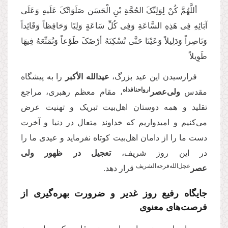
أللَّهُمَّ کُنْ لِوَلِیِّکَ الحُجَّةِ بْنِ الْحَسَن صَلَوَاتُکَ عَلَیهِ وَعَلَی
آبَائِهِ فِی هَذِهِ السَّاعَةِ وَفِی کُلِّ سَاعَةٍ وَلِیًا وَحَافِظاً وَقَائِداً
وَنَاصِراً وَدَلِیلاً وَعَیْنَا حَتَّی تُسْکِنَهُ أرْضَکَ طَوْعاً وَتُمَتِّعَهُ فِیهَا
طَوِیلاً
فرارسیدن این عید بزرگ،
عیدالله الأکبر
را به پیشگاه
ارواحنافداه
مقدس
ولی‌عصر
، مقام معظم رهبری، مراجع
تقلید و همه دوستان اهل‌بیت تبریک و تهنیت عرض
می‌کنیم و امیدواریم که خداوند متعال در دنیا و آخرت
دست ما را از دامان اهل‌بیت کوتاه نفرماید و عیدی ما را
در این روز شریف،
تعجیل در ظهور ولی
عجل‌‌الله‌‌فرجه‌‌الشریف
عصر‌
قرار دهد.
جایگاه رفیع روز غدیر و ضرورت بهره‌گیری از
فرصت‌های معنوی