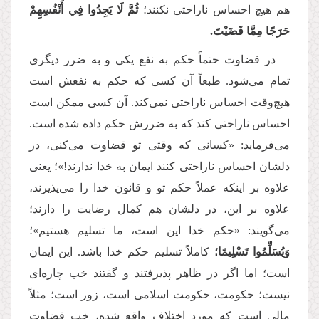
هم هیچ احساس ناراحتی نکنند؛
ثُمَّ لَا يَجِدُوا فِي أَنْفُسِهِمْ
حَرَجًا مِمَّا قَضَيْتَ.
در قضاوت حتماً حکم به نفع یکی و به ضرر دیگری
تمام می‌شود. طبعاً آن کسی که حکم به نفعش است
هیچ‌وقت احساس ناراحتی نمی‌کند. آن کسی ممکن است
احساس ناراحتی کند که به ضررش حکم داده شده است.
می‌فرماید: «کسانی که وقتی تو قضاوت می‌کنی، در
دلشان احساس ناراحتی کنند ایمان به خدا ندارند!»؛ یعنی
علاوه بر اینکه عملاً حکم تو و قانون خدا را می‌پذیرند،
علاوه بر این، در دلشان هم کمال رضایت را دارند؛
می‌گویند: «حکم خدا این است، ما تسلیم هستیم»؛
وَيُسَلِّمُوا تَسْلِيمًا؛
کاملاً تسلیم حکم خدا باشد. این ایمان
است؛ اما اگر در ظاهر پذیرفتند و گفتند خب چاره‌ای
نیست؛ حکومت، حکومت اسلامی است، زور است؛ مثلاً
مالی است که مورد اختلاف واقع شده، خب قضاوت