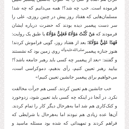
فرموده است. خب چه شد؟! همه می‌دانیم که چه شد!
مسلمان‌هایی که هفتاد روز پیش در چنین روزی، علی را
سر دست پیغمبر دیده بودند که حضرت درباره ایشان
فرمودند که
مَنْ كُنْتُ مَوْلَاهُ فَعَلِيٌّ مَوْلَاهُ
یا طبق یک روایت:
فَهَذَا عَلِيٌّ مَوْلَاهُ؛
بعد از هفتاد روز، گویی فراموش کردند!
صلی‌‌الله‌‌علیه‌‌و‌آله
هنوز جنازه پیغمبر
روی زمین بود که نشستند
و گفتند: «بعد از پیغمبر چه کسی باید رهبر جامعه باشد؟!
بیایید رهبر تعیین کنیم، رأی بدهیم، دموکراسی است،
می‌خواهیم برای پیغمبر جانشین تعیین کنیم!»
خب جانشین هم تعیین کردند. کسی هم جرأت مخالفت
نکرد. در آنجا در اینکه چه کسی باید تعیین شود، زدوخورد
و کتک‌کاری هم شد اما به‌هرحال دیگر کار را تمام کردند.
آن‌ها عده زیادی هم نبودند اما به‌هرحال با شرایطی که
فراهم کردند و تمهیداتی که شده بود مسئله ماسید و