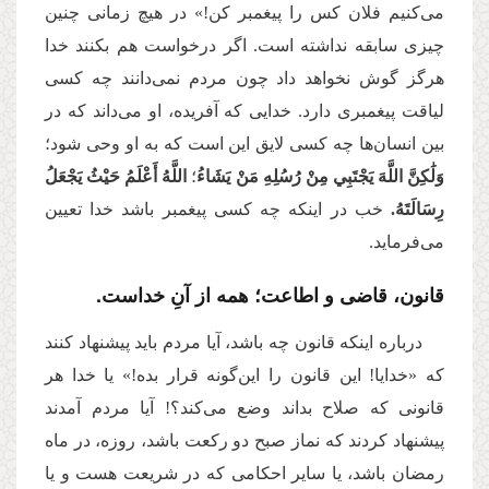
می‌کنیم فلان کس را پیغمبر کن!» در هیچ زمانی چنین
چیزی سابقه نداشته است. اگر درخواست هم بکنند خدا
هرگز گوش نخواهد داد چون مردم نمی‌دانند چه کسی
لیاقت پیغمبری دارد. خدایی که آفریده، او می‌داند که در
بین انسان‌ها چه کسی لایق این است که به او وحی شود؛
وَلَٰكِنَّ اللَّهَ يَجْتَبِي مِنْ رُسُلِهِ مَنْ يَشَاءُ
؛
اللَّهُ أَعْلَمُ حَيْثُ يَجْعَلُ
رِسَالَتَهُ.
خب در اینکه چه کسی پیغمبر باشد خدا تعیین
می‌فرماید.
قانون، قاضی و اطاعت؛ همه از آنِ خداست.
درباره اینکه قانون چه باشد، آیا مردم باید پیشنهاد کنند
که «خدایا! این قانون را این‌گونه قرار بده!» یا خدا هر
قانونی که صلاح بداند وضع می‌کند؟! آیا مردم آمدند
پیشنهاد کردند که نماز صبح دو رکعت باشد، روزه، در ماه
رمضان باشد، یا سایر احکامی که در شریعت هست و یا