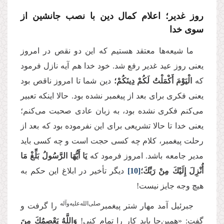
روز غدیر؛ اعلام کمال دین با نصب جانشین از
سوی خدا
ما شیعه‌ها معتقد هستیم که این دو نقص در امروز
یعنی روز عید غدیر رفع شد. خود خدا هم آیه نازل فرمود
که
الْيَوْمَ أَكْمَلْتُ لَكُمْ دِينَكُمْ؛
دین شما تا امروز ناقص بود
یعنی فکری برای بعد از پیغمبر نشده بود. حالا اینکه تعبیر
می‌کنم فکری نشده بود، به زبان عادی صحبت می‌کنم؛
یعنی خدا تا حالا تشریعی برای این نفرموده بود که بعد از
رحلت پیغمبر، کلام چه کسی حجت است و چه کسی باید
مدیر جامعه باشد. امروز فرمود که
يَا أَيُّهَا الرَّسُولُ بَلِّغْ مَا
أُنْزِلَ إِلَيْكَ مِنْ رَبِّكَ؛
[10]
دیگر تأخیر در ابلاغ این حکم به
هیچ وجه جایز نیست!
صلی‌‌الله‌‌علیه‌‌و‌آله
جبرئیل آمد مهار شتر پیغمبر
را گرفت و
گفت: «همین‌جا باید کار را تمام کنی!
وَاللَّهُ يَعْصِمُكَ مِنَ