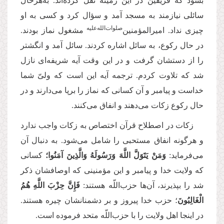
بشود که فریقین در این زمینه نقل کرده‌اند. به‌هرحال
سائلی نیازمند به مسجد آمد و سؤال کرد و کسی به او
‌صلوات‌‌الله‌‌عليه
چیزی نداد. امیرالمؤمنین
مشغول نماز بودند.
در حال رکوع، به سائل اشاره کردند. سائل آمد و انگشتر
را از دستشان گرفت و در این وقت آیه شریفه‌ای نازل
شد که تلاوت کردم. ترجمه آیه این است که ولیّ شما
خداست و پیامبر و آن کسانی که نماز را برپا می‌دارند و در
حال رکوع زکات می‌دهند و انفاق می‌کنند.
زکات در اصطلاح قرآن اختصاص به زکات واجب ندارد
و هرگونه انفاق مستحبی را شامل می‌شود. به دنبال آن
می‌فرماید:
وَمَنْ يَتَوَلَّ اللَّهَ وَرَسُولَهُ وَالَّذِينَ آمَنُوا؛
کسانی
که ولایت خدا و پیامبر و این مؤمنینی که اوصافشان ذکر
شد را بپذیرند، آن‌ها حزب‌اللّه هستند:
فَإِنَّ حِزْبَ اللَّهِ هُمُ
الْغَالِبُونَ
؛ حزب خدا پیروز و بر دشمنانشان چیره هستند.
در اینجا اهل ولایت را با حزب‌اللّه متحد فرموده است.