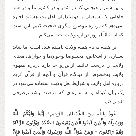
و این شور و هیجانی که در شهر و در کشور ما و در همه
جاهایی که شیعیان و دوستداران اهل‌بیت هستند اجازه
نمی‌دهد که درباره موضوع دیگری صحبت کنیم. این است
که استثنائاً امروز درباره ولایت بحث می‌کنم.
این هفته به نام هفته ولایت نامیده شده است اما شاید
بسیاری از اشخاص، مخصوصاً نوجوان‌ها و جوان‌ها، معنای
ولایت را درست ندانند. ازاین‌رو جا دارد درباره مفهوم
ولایت به‌خصوص از دیدگاه قرآن و آنچه از قرآن کریم
درباره اهل ولایت و شرایط اهل ولایت استفاده می‌شود در
یک بیان کوتاه و به اندازه‌ای که فرصت باشد توضیحی
تقدیم کنم؛
أَعُوذُ بِاللَّهِ مِنَ الشَّيْطَانِ الرَّجِيمِ*
إِنَّمَا وَلِيُّكُمُ اللَّهُ
وَرَسُولُهُ وَالَّذِينَ آمَنُوا الَّذِينَ يُقِيمُونَ الصَّلَاةَ وَيُؤْتُونَ الزَّكَاةَ
وَهُمْ رَاكِعُونَ * وَمَنْ يَتَوَلَّ اللَّهَ وَرَسُولَهُ وَالَّذِينَ آمَنُوا فَإِنَّ