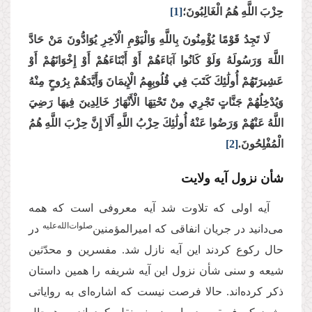
حِزْبَ اللَّهِ هُمُ الْغَالِبُونَ؛
[1]
لَا تَجِدُ قَوْمًا يُؤْمِنُونَ بِاللَّهِ وَالْيَوْمِ الْآخِرِ يُوَادُّونَ مَنْ حَادَّ
اللَّهَ وَرَسُولَهُ وَلَوْ كَانُوا آبَاءَهُمْ أَوْ أَبْنَاءَهُمْ أَوْ إِخْوَانَهُمْ أَوْ
عَشِيرَتَهُمْ أُولَٰئِكَ كَتَبَ فِي قُلُوبِهِمُ الْإِيمَانَ وَأَيَّدَهُمْ بِرُوحٍ مِنْهُ
وَيُدْخِلُهُمْ جَنَّاتٍ تَجْرِي مِنْ تَحْتِهَا الْأَنْهَارُ خَالِدِينَ فِيهَا رَضِيَ
اللَّهُ عَنْهُمْ وَرَضُوا عَنْهُ أُولَٰئِكَ حِزْبُ اللَّهِ أَلَا إِنَّ حِزْبَ اللَّهِ هُمُ
الْمُفْلِحُونَ.
[2]
شأن نزول آیه ولایت
آیه اولی که تلاوت شد آیه معروفی است که همه
‌صلوات‌‌الله‌‌عليه
می‌دانید در جریان انفاقی که امیرالمؤمنین
در
حال رکوع کردند این آیه نازل شد. مفسرین و محدّثین
شیعه و سنی شأن نزول این آیه شریفه را همین داستان
ذکر کرده‌اند. حالا فرصت نیست که اشاره‌ای به روایاتی