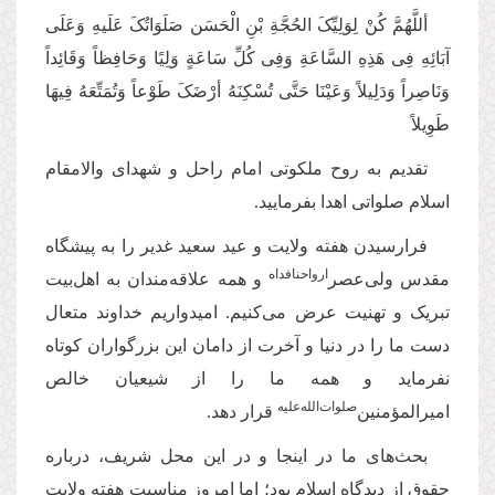
أللَّهُمَّ کُنْ لِوَلِیِّکَ الحُجَّةِ بْنِ الْحَسَن صَلَوَاتُکَ عَلَیهِ وَعَلَی
آبَائِهِ فِی هَذِهِ السَّاعَةِ وَفِی کُلِّ سَاعَةٍ‌ وَلِیًا وَحَافِظاً وَقَائِداً
وَنَاصِراً وَدَلِیلاً وَعَیْنَا حَتَّی تُسْکِنَهُ أرْضَکَ طَوْعاً وَتُمَتِّعَهُ فِیهَا
طَوِیلاً
تقدیم به روح ملکوتی امام راحل و شهدای والامقام
اسلام صلواتی اهدا بفرمایید.
فرارسیدن هفته ولایت و عید سعید غدیر را به پیشگاه
ارواحنافداه
مقدس ولی‌عصر
و همه علاقه‌مندان به اهل‌بیت
تبریک و تهنیت عرض می‌کنیم. امیدواریم خداوند متعال
دست ما را در دنیا و آخرت از دامان این بزرگواران کوتاه
نفرماید و همه ما را از شیعیان خالص
‌صلوات‌‌الله‌‌عليه
امیرالمؤمنین
قرار دهد.
بحث‌های ما در اینجا و در این محل شریف، درباره
حقوق از دیدگاه اسلام بود؛ اما امروز مناسبت هفته ولایت