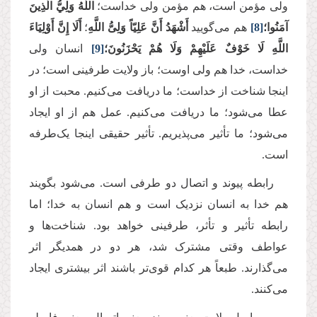
ولی مؤمن است، هم مؤمن ولی خداست؛
اللَّهُ وَلِيُّ الَّذِينَ
آمَنُوا؛
[8]
هم می‌گویید
أَشْهَدُ أَنَّ عَلِیّاً وَلِیُّ اللَّهِ
؛
أَلَا إِنَّ أَوْلِيَاءَ
اللَّهِ لَا خَوْفٌ عَلَيْهِمْ وَلَا هُمْ يَحْزَنُونَ؛
[9]
انسان ولی
خداست، خدا هم ولی اوست؛ باز ولایت طرفینی است؛ در
اینجا شناخت از خداست؛ ما دریافت می‌کنیم. محبت از او
عطا می‌شود؛ ما دریافت می‌کنیم. عمل هم از او ایجاد
می‌شود؛ ما تأثیر می‌پذیریم. تأثیر حقیقی اینجا یک‌طرفه
است.
رابطه پیوند و اتصال دو طرفی است. می‌شود بگویند
هم خدا به انسان نزدیک است و هم انسان به خدا؛ اما
رابطه تأثیر و تأثر، طرفینی خواهد بود. شناخت‌ها و
عواطف وقتی مشترک شد، هر دو در همدیگر اثر
می‌گذارند. طبعاً هر کدام قوی‌تر باشند اثر بیشتری ایجاد
می‌کنند.