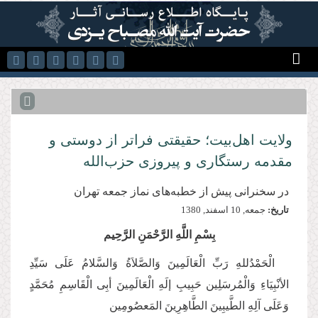
رفتن به محتوای اصلی
ولایت اهل‌بیت؛ حقیقتی فراتر از دوستی و
مقدمه رستگاری و پیروزی حزب‌الله
در سخنرانی پیش از خطبه‌‌های نماز جمعه تهران
تاریخ:
جمعه, 10 اسفند, 1380
بِسْمِ اللَّهِ الرَّحْمَنِ الرَّحِیم
الْحَمْدُللهِ رَبِّ الْعَالَمِینَ وَالصَّلاَةُ وَالسَّلامُ عَلَی سَیِّدِ
الأنْبِیَاءِ وَالْمُرسَلِین حَبِیبِ إلَهِ الْعَالَمِینَ أبِی الْقَاسِمِ مُحَمَّدٍ
وَعَلَی آلِهِ الطَّیبِینَ الطَّاهِرِینَ المَعصُومِین