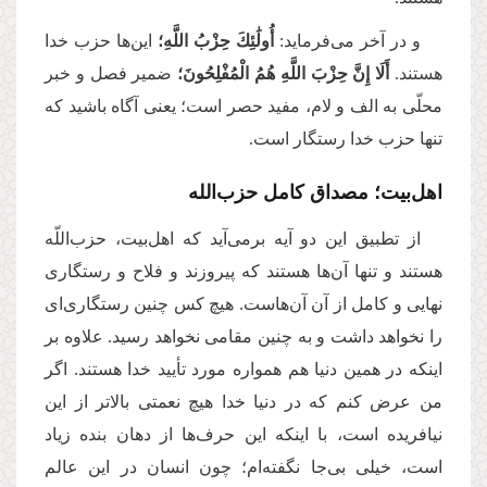
و در آخر می‌فرماید:
أُولَٰئِكَ حِزْبُ اللَّهِ؛
این‌ها حزب خدا
هستند.
أَلَا إِنَّ حِزْبَ اللَّهِ هُمُ الْمُفْلِحُونَ؛
ضمیر فصل و خبر
محلّی به الف و لام، مفید حصر است؛ یعنی آگاه باشید که
تنها حزب خدا رستگار است.
اهل‌بیت؛ مصداق کامل حزب‌الله
از تطبیق این دو آیه برمی‌آید که اهل‌بیت، حزب‌اللّه
هستند و تنها آن‌ها هستند که پیروزند و فلاح و رستگاری
نهایی و کامل از آن آن‌هاست. هیچ کس چنین رستگاری‌ای
را نخواهد داشت و به چنین مقامی نخواهد رسید. علاوه بر
اینکه در همین دنیا هم همواره مورد تأیید خدا هستند. اگر
من عرض کنم که در دنیا خدا هیچ نعمتی بالاتر از این
نیافریده است، با اینکه این حرف‌ها از دهان بنده زیاد
است، خیلی بی‌جا نگفته‌ام؛ چون انسان در این عالم