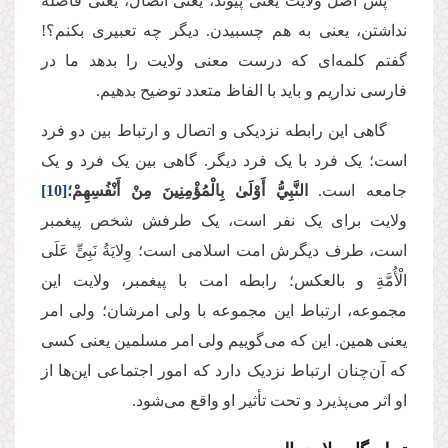
پس اصل ولایت یعنی پیوند، یعنی اتصال، یعنی فاصله
نداشتن، یعنی به هم چسبیدن. دیگر چه تعبیری بکنم؟!
گفتم کلمه‌ای که درست معنی ولایت را بدهد ما در
فارسی نداریم و باید با الفاظ متعدد توضیح بدهیم.
گاهی این رابطه نزدیکی و اتصال و ارتباط بین دو فرد
است؛ یک فرد با یک فرد دیگر. گاهی بین یک فرد و یک
جامعه است.
النَّبِيُّ أَوْلَىٰ بِالْمُؤْمِنِينَ مِنْ أَنْفُسِهِمْ؛
[10]
ولایت برای یک نفر است، یک طرفش شخص پیغمبر
است، طرف دیگرش امت اسلامی است؛ وِلایَةُ نَبِیٍّ عَلَی
الْأُمَّةِ و بالعکس؛ رابطه امت با پیغمبر، ولایت این
مجموعه، ارتباط این مجموعه با ولی امرشان؛ ولی امر
یعنی همین. این که می‌گوییم ولی امر مسلمین یعنی کسی
که آن‌چنان ارتباط نزدیک دارد که امور اجتماعی این‌ها از
او اثر می‌پذیرد و تحت تأثیر او واقع می‌شود.