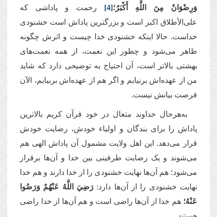
وَرِضْوَانٌ مِنَ اللَّهِ أَكْبَرُ؛
[4]
رحمت و پاداشی که
علی‌الأطلاق اکبر است و بزرگترین پاداش است خشنودی
خداست. حالا اینکه خشنودی خدا چیست و اثرش چگونه
ظاهر می‌شود و چطور این نعمت، از همه نعمت‌های
بهشتی بالاتر است، آن احتیاج به توضیحی دارد که شاید
من از عهده‌اش برنیایم و اگر هم از عهده‌اش بربیایم، الآن
فرصت بیانش نیست.
به‌هرحال خداوند متعال در خود قرآن کریم بالاترین
پاداش را برای بندگان و اولیاء خودش، رضایت خودش
قرار می‌دهد. این اهل ولایت مشمول آن پاداش الهی هم
می‌شوند و یک رضایت طرفینی بین خدا و آن‌ها برقرار
می‌شود؛ هم آن‌ها نهایت خشنودی را از خدا دارند و هم خدا
نهایت خشنودی را از آن‌ها دارد:
رَضِيَ اللَّهُ عَنْهُمْ وَرَضُوا
عَنْهُ؛
هم خدا از آن‌ها راضی است و هم آن‌ها از خدا راضی
هستند.