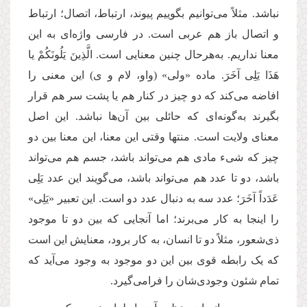
نباشد. مثلاً می‌توانیم بگوییم پیوند، ارتباط، اتصال؛ ارتباط
و اتصال باز هم عربی است. در فارسی واژه‌ای به این
معنا نداریم. به‌هرحال چنین معنایی است. الَّذِینَ یَلُونَکُمْ یا
هَذَا یَلِی آخَرَ. ماده «ولی» (واو، لام و ی) این معنی را
افاضه می‌کند که دو چیز در کنار هم یا پشت سر هم قرار
بگیرند به‌گونه‌ای که حائلی بین آن‌ها نباشد. این اصل
معنای ولایت است. منتها وقتی این معنا، این معنا بین دو
چیز که شیء مادی هم می‌تواند باشد، جسم هم می‌تواند
باشد، دو تا عدد هم می‌تواند باشد، می‌گویند این عدد یَلِی
عَدَداً آخَرَ؛ عدد سه به دنبال عدد دو است. این تعبیر «یَلِی»
را اینجا به کار می‌برند؛ اما آنجایی که بین دو تا موجود
ذی‌شعور، مثلاً دو تا انسان، به کار برود، معنایش این است
که یک رابطه قوی بین این دو موجود به وجود می‌آید که
تمام شئون وجودی‌شان را فرامی‌گیرد.