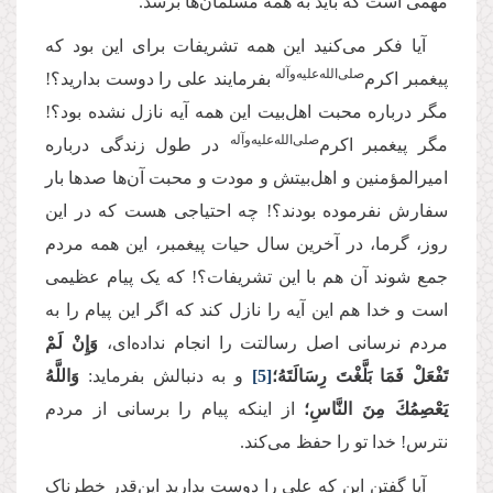
مهمی است که باید به همه مسلمان‌ها برسد.
آیا فکر می‌کنید این همه تشریفات برای این بود که
‌صلی‌‌الله‌‌علیه‌‌و‌آله
پیغمبر اکرم
بفرمایند علی را دوست بدارید؟!
مگر درباره محبت اهل‌بیت این همه آیه نازل نشده بود؟!
‌صلی‌‌الله‌‌علیه‌‌و‌آله
مگر پیغمبر اکرم
در طول زندگی درباره
امیرالمؤمنین و اهل‌بیتش و مودت و محبت آن‌ها صدها بار
سفارش نفرموده بودند؟! چه احتیاجی هست که در این
روز، گرما، در آخرین سال حیات پیغمبر، این همه مردم
جمع شوند آن هم با این تشریفات؟! که یک پیام عظیمی
است و خدا هم این آیه را نازل کند که اگر این پیام را به
مردم نرسانی اصل رسالتت را انجام نداده‌ای،
وَإِنْ لَمْ
تَفْعَلْ فَمَا بَلَّغْتَ رِسَالَتَهُ؛
[5]
و به دنبالش بفرماید:
وَاللَّهُ
يَعْصِمُكَ مِنَ النَّاسِ؛
از اینکه پیام را برسانی از مردم
نترس! خدا تو را حفظ می‌کند.
آیا گفتن این که علی را دوست بدارید این‌قدر خطرناک