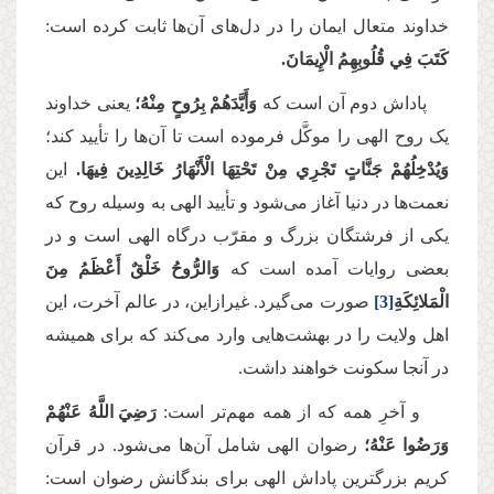
خداوند متعال ایمان را در دل‌های آن‌ها ثابت کرده است:
كَتَبَ فِي قُلُوبِهِمُ الْإِيمَانَ.
پاداش دوم آن است که
وَأَيَّدَهُمْ بِرُوحٍ مِنْهُ؛
یعنی خداوند
یک روح الهی را موکَّل فرموده است تا آن‌ها را تأیید کند؛
وَيُدْخِلُهُمْ جَنَّاتٍ تَجْرِي مِنْ تَحْتِهَا الْأَنْهَارُ خَالِدِينَ فِيهَا.
این
نعمت‌ها در دنیا آغاز می‌شود و تأیید الهی به وسیله روح که
یکی از فرشتگان بزرگ و مقرّب درگاه الهی است و در
بعضی روایات آمده است که
وَالرُّوحُ خَلْقٌ أَعْظَمُ مِنَ
الْمَلائِکَةِ
[3]
صورت می‌گیرد. غیرازاین، در عالم آخرت، این
اهل ولایت را در بهشت‌هایی وارد می‌کند که برای همیشه
در آنجا سکونت خواهند داشت
.
و آخرِ همه که از همه مهم‌تر است:
رَضِيَ اللَّهُ عَنْهُمْ
وَرَضُوا عَنْهُ؛
رضوان الهی شامل آن‌ها می‌شود. در قرآن
کریم بزرگترین پاداش الهی برای بندگانش رضوان است: