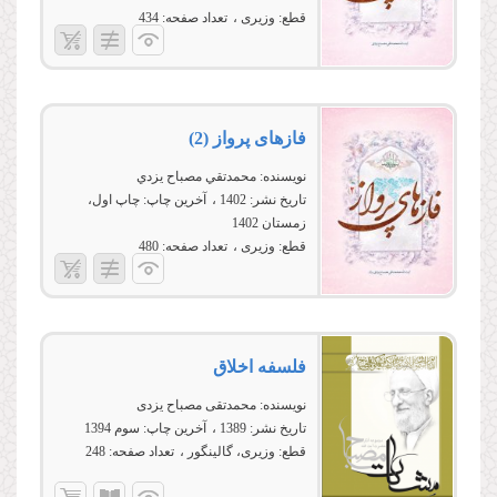
قطع:
وزیری
تعداد صفحه:
434
فازهای پرواز (2)
نویسنده:
محمدتقي مصباح يزدي
تاریخ نشر:
1402
آخرین چاپ:
چاپ اول،
زمستان 1402
قطع:
وزیری
تعداد صفحه:
480
فلسفه اخلاق
نویسنده:
محمدتقی مصباح یزدی
تاریخ نشر:
1389
آخرین چاپ:
سوم 1394
قطع:
وزیری، گالینگور
تعداد صفحه:
248