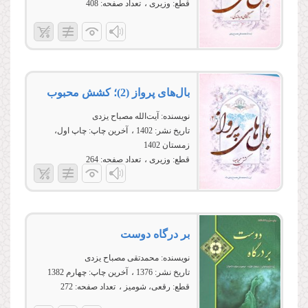
قطع:
وزیری
تعداد صفحه:
408
بال‌های پرواز (2)؛ کشش محبوب
نویسنده:
آیت‌الله مصباح یزدی
تاریخ نشر:
1402
آخرین چاپ:
چاپ اول،
زمستان 1402
قطع:
وزیری
تعداد صفحه:
264
بر درگاه دوست
نویسنده:
محمدتقی مصباح یزدی
تاریخ نشر:
1376
آخرین چاپ:
چهارم 1382
قطع:
رقعی، شومیز
تعداد صفحه:
272