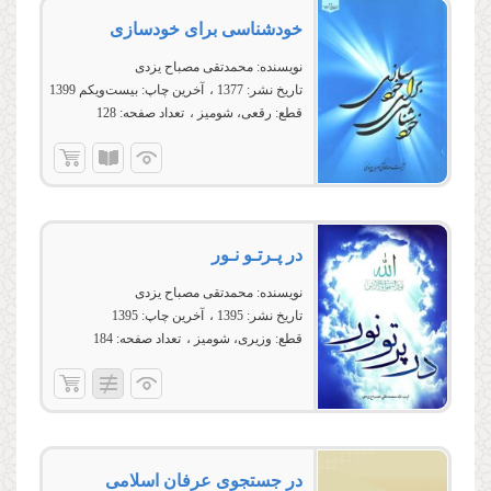
خودشناسی برای خودسازی
نویسنده:
محمدتقی مصباح یزدی
تاریخ نشر:
1377
آخرین چاپ:
بیست‌ویکم 1399
قطع:
رقعی، شومیز
تعداد صفحه:
128
در پـرتـو نـور
نویسنده:
محمدتقی مصباح یزدی
تاریخ نشر:
1395
آخرین چاپ:
1395
قطع:
وزیری، شومیز
تعداد صفحه:
184
در جستجوى عرفان اسلامى