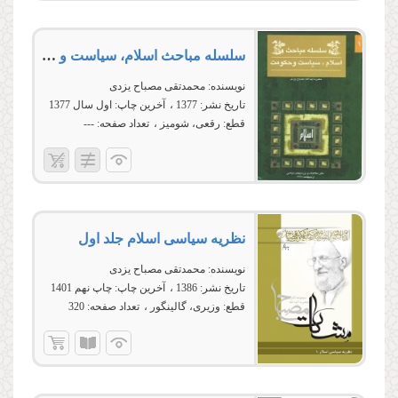
سلسله مباحث اسلام، سیاست و حكومت (ج 4-1)
نویسنده:
محمدتقی مصباح یزدی
تاریخ نشر:
1377
آخرین چاپ:
اول سال 1377
قطع:
رقعی، شومیز
تعداد صفحه:
---
نظریه سیاسى اسلام جلد اول
نویسنده:
محمدتقی مصباح یزدی
تاریخ نشر:
1386
آخرین چاپ:
چاپ نهم 1401
قطع:
وزیری، گالینگور
تعداد صفحه:
320