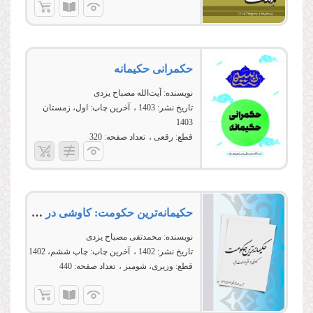
حکمرانی حکیمانه
نویسنده:
آیت‌الله مصباح یزدی
تاریخ نشر:
1403
آخرین چاپ:
اول، زمستان
1403
قطع:
رقعی
تعداد صفحه:
320
حکیمانه‌ترین حکومت: کاوشی در نظریه ولایت فقیه
نویسنده:
محمدتقی مصباح یزدی
تاریخ نشر:
1402
آخرین چاپ:
چاپ ششم، 1402
قطع:
وزیری، شومیز
تعداد صفحه:
440