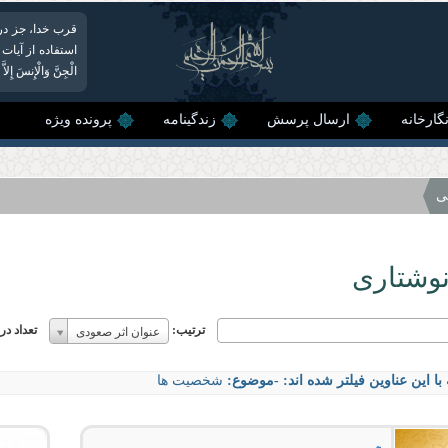
قرب خدا، جز در 
استفاده از آیات 
الْجِنَّ وَالْإِنسَ إ
گارخانه
ارسال پرسش
زندگینامه
پرونده ویژه
ی
نوشتاری
ترتیب:
ترتیب:
تعداد د
عنوان اثر صعودی
ترتیب:
با این عناوین فیلتر شده اند:
-موضوع:
شخصیت ها