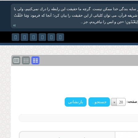
سایه بندگی خدا ممکن نیست. گرچه ما حقیقت این رابطه را درك نمی‌كنیم، ولی با
شریفه قرآن، می توان کلیاتی از این حقیقت را بیان کرد؛ آنجا که فرمود: وَمَا خَلَقْتُ
ِلاَّ لِیَعْبُدُونِ؛ «جن و انس را نیافریدم، جز...
»
تعداد
ر صفحه:
20
در
صفحه:
تعداد
در
صفحه: