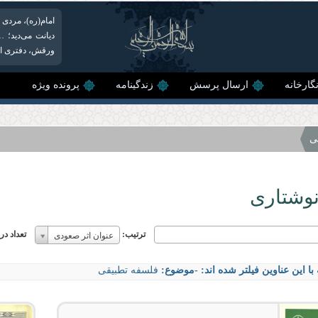
امام(ره)، مردى ب
دیانت مى‏‌دید؛
ورقش، دفترى است
گارخانه
ارسال پرسش
زندگینامه
پرونده ویژه
ی
نوشتاری
ترتیب:
ترتیب:
تعداد د
عنوان اثر صعودی
ترتیب:
با این عناوین فیلتر شده اند:
-موضوع:
فلسفه تطبیقی