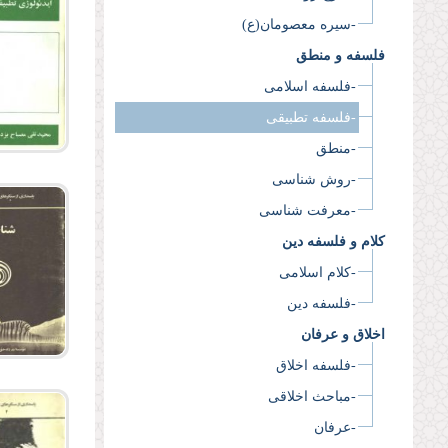
-سیره معصومان(ع)
فلسفه و منطق
-فلسفه اسلامی
-فلسفه تطبیقی
-منطق
-روش شناسی
-معرفت شناسی
کلام و فلسفه دین
-کلام اسلامی
-فلسفه دین
اخلاق و عرفان
-فلسفه اخلاق
-مباحث اخلاقی
-عرفان