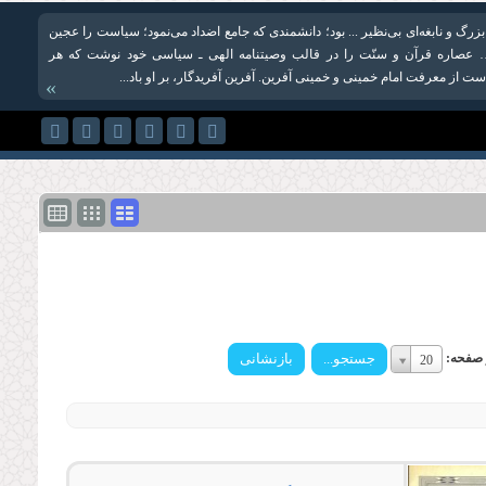
زرگ و نابغه‌‏اى بى‌‏نظیر ... بود؛ دانشمندى كه جامع اضداد مى‏‌نمود؛ سیاست را عجین
 … عصاره قرآن و سنّت را در قالب وصیت‏نامه الهی‌ ـ سیاسى خود نوشت كه هر
 از معرفت امام خمینى و خمینى آفرین. آفرین آفریدگار، بر او باد...
»
تعداد
ر صفحه:
20
در
صفحه:
تعداد
در
صفحه: