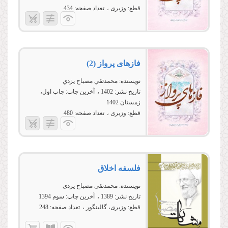
قطع:
وزیری
تعداد صفحه:
434
فازهای پرواز (2)
نویسنده:
محمدتقي مصباح يزدي
تاریخ نشر:
1402
آخرین چاپ:
چاپ اول،
زمستان 1402
قطع:
وزیری
تعداد صفحه:
480
فلسفه اخلاق
نویسنده:
محمدتقی مصباح یزدی
تاریخ نشر:
1389
آخرین چاپ:
سوم 1394
قطع:
وزیری، گالینگور
تعداد صفحه:
248