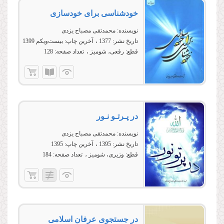
خودشناسی برای خودسازی
نویسنده:
محمدتقی مصباح یزدی
تاریخ نشر:
1377
آخرین چاپ:
بیست‌ویکم 1399
قطع:
رقعی، شومیز
تعداد صفحه:
128
در پـرتـو نـور
نویسنده:
محمدتقی مصباح یزدی
تاریخ نشر:
1395
آخرین چاپ:
1395
قطع:
وزیری، شومیز
تعداد صفحه:
184
در جستجوى عرفان اسلامى