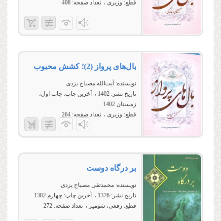
قطع:
وزیری
تعداد صفحه:
408
بال‌های پرواز (2)؛ کشش محبوب
نویسنده:
آیت‌الله مصباح یزدی
تاریخ نشر:
1402
آخرین چاپ:
چاپ اول،
زمستان 1402
قطع:
وزیری
تعداد صفحه:
264
بر درگاه دوست
نویسنده:
محمدتقی مصباح یزدی
تاریخ نشر:
1376
آخرین چاپ:
چهارم 1382
قطع:
رقعی، شومیز
تعداد صفحه:
272