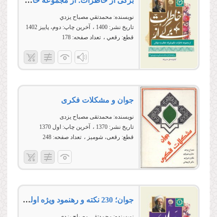
برگی از خاطرات؛ از مجموعه خاطرات حکیم فرزانه خطاب به جوانان
نویسنده:
محمدتقي مصباح يزدي
تاریخ نشر:
1400
آخرین چاپ:
دوم، پاییز 1402
قطع:
رقعي
تعداد صفحه:
178
جوان و مشكلات فكری‏‏‏‏
نویسنده:
محمدتقی مصباح یزدی
تاریخ نشر:
1370
آخرین چاپ:
اول 1370
قطع:
رقعی، شومیز
تعداد صفحه:
248
جوان؛ 230 نکته و رهنمود ویژه اولیا، مربیان و مسئولان فرهنگی
نویسنده:
محمدتقي مصباح يزدي