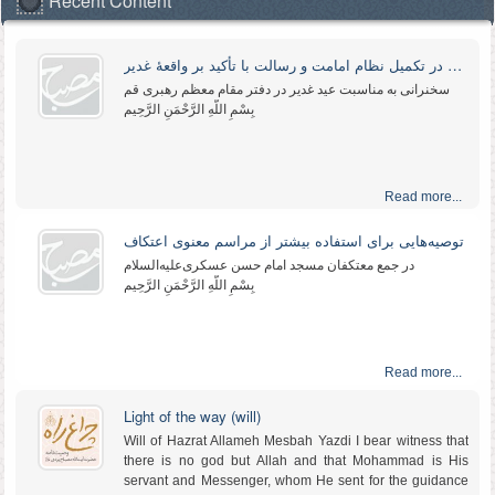
Recent Content
صوتی «پیام مولا از بستر شهادت» در پایگاه اطلاع‌رسانی آثار
حضرت‌آیت‌الله مصباح یزدی رضوان‌الله علیه عرضه می‌شود.
نقش ولایت‌فقیه در تکمیل نظام امامت و رسالت با تأکید بر واقعهٔ غدیر
Read more...
سخنرانی به مناسبت عید غدیر در دفتر مقام معظم رهبری قم
بِسْمِ اللَّهِ الرَّحْمَنِ الرَّحِیم
Imam Khamenei's condolence message on Ayatollah Mesbah Yazdi's passing away
The following is the full text of the message delivered on
January 2, 2021, by Ayatollah Khamenei, the Supreme
Read more...
Leader of the Islamic Revolution, on the demise of
Ayatollah Muhammad-Taqi Misbah Yazdi
توصیه‌هایی برای استفاده بیشتر از مراسم معنوی اعتکاف
Read more...
در جمع معتکفان مسجد امام حسن عسکری‌علیه‌‌السلام
بِسْمِ اللَّهِ الرَّحْمَنِ الرَّحِیم
“Islamic Revolution: A Lunge in the Political Vicissitudes of History” (in Farsi) is now on the market
-
Read more...
Light of the way (will)
Will of Hazrat Allameh Mesbah Yazdi I bear witness that
Read more...
there is no god but Allah and that Mohammad is His
servant and Messenger, whom He sent for the guidance