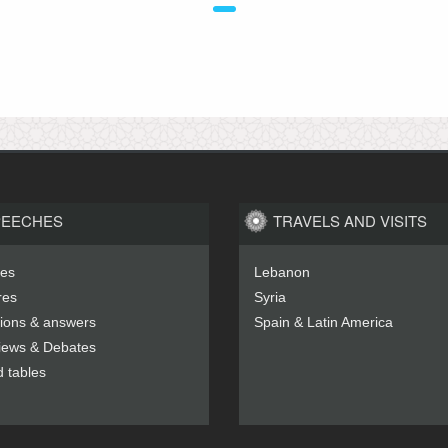
PEECHES
TRAVELS AND VISITS
es
Lebanon
res
Syria
ions & answers
Spain & Latin America
views & Debates
 tables