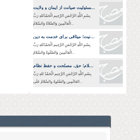
از نعمت انقلاب تا مسئولیت صیانت از ایمان و ولایت
بِسْمِ اللَّهِ الرَّحْمَنِ الرَّحِیم الْحَمْدُللهِ رَبِّ
الْعَالَمِینَ وَالصَّلاَةُ وَالسَّلامُ...
لباس روحانیت؛ میثاقی برای خدمت به دین
بِسْمِ اللّهِ الرَّحْمَنِ الرَّحِيم الْحَمْدُللهِ رَبِّ
الْعَالَمِینَ وَالصَّلَوةُ وَالسَّلامُ...
معیار وحدت در اسلام؛ حق، مصلحت و حفظ نظام
بِسْمِ اللَّهِ الرَّحْمَنِ الرَّحِیم الْحَمْدُ للهِ رَبِّ
العَالَمِین والصَّلوةُ والسَّلامُ عَلَی...