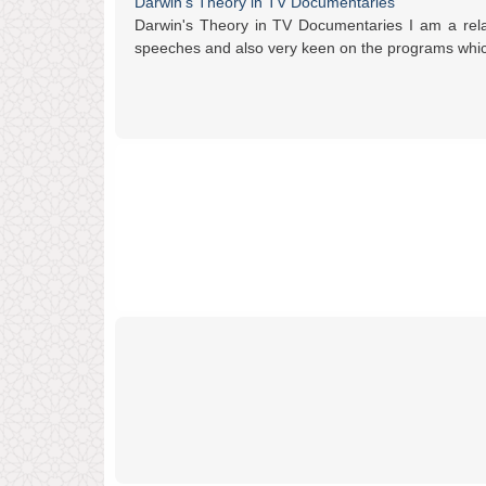
Darwin's Theory in TV Documentaries
Darwin's Theory in TV Documentaries I am a relati
speeches and also very keen on the programs which 