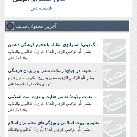
فلسفه دین
آخرین محتوای سایت
ارتقاء فرهنگ دینی؛ استراتژی مقابله با هجوم فرهنگی دشمن
بِسْمِ اللَّهِ الرَّحْمَنِ الرَّحِیم الْحَمْدُ للهِ رَبِّ العَالَمِین والصَّلوةُ
والسَّلامُ عَلَی...
معرفی انقلاب اسلامی و ترویج معارف شیعه در جهان؛ رسالت سفرا و رایزنان فرهنگی
بِسْمِ اللّهِ الرَّحْمَنِ الرَّحِيم تقدیم به روح ملکوتی امام راحل و
شهدای والامقام اسلام صلواتی...
شکر نعمت ولایت؛ ضامن هدایت و عزت امت اسلامی
بِسْمِ اللَّهِ الرَّحْمَنِ الرَّحِیم الْحَمْدُ للهِ رَبِّ العَالَمِین والصَّلوةُ
والسَّلامُ عَلَی...
تعلیم و تربیت اسلامی و ویژگی‌های معلم تراز اسلام
بِسْمِ اللَّهِ الرَّحْمَنِ الرَّحِیم الْحَمْدُ لِلَّهِ رَبِّ الْعَالَمِينَ وَالصَّلَاةُ...