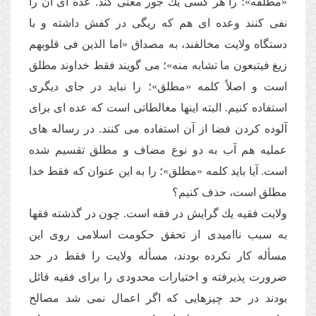
«مطلقه»؛ را هر كسى یك جور معنى كند. عده اى آن را
نفى كنند وعده اى هم كه ریگى در كفش داشته و با
دستگاه ولایت مخالفند، به مصداق «اما الذین فى قلوبهم
زیغ فیتبعون ما تشابه منه»؛ مى گویند فقط خداوند مطلق
است و اصلاً كلمه «مطلق»؛ را نباید در جاى دیگرى
استفاده كنیم. البته اینها مغالطاتى است كه عده اى براى
آلوده كردن فضا از آن استفاده مى كنند. در رساله هاى
عملیه هم آب به دو نوع مضاف و مطلق تقسیم شده
است. آیا باید كلمه «مطلق»؛ را به این عنوان كه فقط خدا
مطلق است، حذف كنیم؟
ولایت فقیه یك گرایش در فقه است. چون در گذشته فقها
به سبب ناامیدى از تحقق حكومت اسلامى روى این
مسأله كار نكرده بودند، مسأله ولایت را فقط در حد
ضرورت پذیرفته و اختیارات محدودى را براى فقیه قائل
بودند در حد چیزهایى كه اگر اعمال نمى شد مصالح