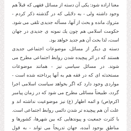
معنا اراده شود: یكى آن دسته از مسائل فقهى كه قبلاً هم
وجود داشته ولى - به دلایلى كه در گذشته ذكر كردم -
متروك مانده و بحث از آنها، مسأله جدیدى تلقى مى شود.
حكومت اسلامى هم چون یك نمونه ى جدیدى در جهان
است، لذا بحث آن هم جدید خواهد بود.
دسته ى دیگر از مسائل، موضوعات اجتماعى جدیدى
هستند كه در اثر پیچیده شدن روابط اجتماعى مطرح مى
شوند. در مسائل سیاسى نیز - همانند موضوعات
مستحدثه اى كه در فقه هم به آنها پرداخته شده است -
مواردى وجود دارد كه اگر بخواهد سیاست اسلامى اجرا
گردد، طبیعتاً مسائلى مطرح مى شود كه در زمان پیامبر
اكرم(ص) و ائمه اطهار (ع) نیز موضوعیت نداشته اند و
علت آن هم پیچیده تر شدن دائمى روابط اجتماعى است.
با كثرت جمعیت و پیوندهایى كه بین شهرها، كشورها و
مناطق بوجود آمده، جهان تدریجاً مى تواند - به قول