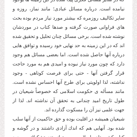
نیامده است. درباره مسائل عبادى؛ مانند نماز، روزه و
سایر تكالیف روزمره كه بیشتر مورد نیاز مردم بوده بحث
هاى فراوانى صورت گرفته و صدها كتاب در موردشان
نوشته شده است. برخى مسائل چنان تحلیل و تحقیق شده
اند كه در این زمینه به حد نهایى خود رسیده و توافق هایى
درباره آنها حاصل شده است. اما بعضى مسائل هم وجود
دارد كه چون مورد نیاز نبوده و امیدى هم به مورد حاجت
قرار گرفتن آنها - حتى براى فرصت كوتاهى - وجود
نداشته، لذا اولویتى براى طرح آنها احساس نشده است.
مانند مسأله ى حكومت اسلامى كه خصوصاً شیعیان در
طول تاریخ امید چندانى به تحقق آن نداشته اند. لذا از
جهت علمى نیز آن را مسكوت گذارده اند.
شیعیان همیشه در اقلیت بوده و حق حاكمیت از آنها سلب
شده بود. آنهایى هم كه اندك آزادى داشتند و در گوشه و