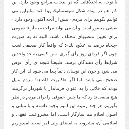
با توجه به اختلافاتى كه در انتخاب مراجع وجود دارد، این
كار هم در آینده شكل سیستماتیك پیدا كند. بنابراین مى
توانیم بگوییم براى مردم - بیش از آنچه اكنون وجود دارد -
نقشى متصور است و آن مى تواند مراجعه به آراء عمومى
براى تعیین منصبهاى مختلف باشد، البته نه به صورت
«پنجاه درصد به علاوه یك»؛ كه واقعاً كار ضعیفى است
چون اگر فرداى روز رأى گیرى، سن كسى به حد واجدین
شرایط رأى دهندگان برسد، طبیعتاً نتیجه ى رأى عوض
مى شود و چون این نوسان دائماً پیدا مى شود لذا این كار
صحیح نمى باشد. اما اگر «اكثریت قاطع»؛ مردم مایل
بودند كه فلانى را به عنوان فرماندار یا شهردار برگزینند
هیچ مانعى ندارد كه ما چنین حقوقى را براى مردم در نظر
بگیریم. هر چند زمینه این امور وجود داشته و با مبانى و
اصول اسلام هم سازگار است، اما مشروعیت فقهى و
اسلامى آن، مشروط به امضاى ولى امر است. امیدواریم