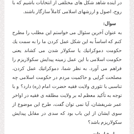
در آینده شاهد شكل هاى مختلفى از انتخابات باشیم كه با
روح، اصول و ارزشهاى اسلامى كاملاً سازگار باشند.
سوال:
به عنوان آخرین سئوال مى خواستم این مطلب را مطرح
كنم كه اساساً به این شكل عمل كردن ما را به سمت یك
حكومت دموكراتیك یا سكولار شدن مى كشاند یعنى
حكومت اسلامى با این عمل زمینه پیدایش سكولاریزم را
فراهم مى آورد. به نظر شما، دموكراتیك عمل كردن،
مصلحت گرایى و حاكمیت مردم در حكومت اسلامى چه
تناسبى با تئورى ولایت فقیه حضرت امام (ره) دارد؟ و با
توجه به تأكید معظم له بر ولایت مطلقه ى فقیه در اواخر
عمر شریفشان، آیا نمى توان گفت، طرح این موضوع از
سوى ایشان از این باب بود كه سدى در مقابل پیدایش
سكولاریزم باشد؟