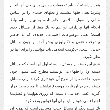
همراه داشته كه باید تحقیقات جدیدى براى حل آنها انجام
پذیرد؛ یعنى فقها بنشینند و بحثهاى جدیدى را بر اساس
مبانى و اصول اسلامى انجام داده، به تبیین و استنباط
احكام آنها بپردازند. این هم به یك معنا از مسائل جدید
است؛ یعنى موضوعات اجتماعى جدیدى كه به خاطر
پیشرفت فنون و تكنولوژى پیش آمده و چون مسائل
جدیدى است، حكومت اسلامى باید قوانینى را براى آنها در
نظر بگیرد.
فرق این دسته از مسائل با دسته اول این است كه مسائل
دسته اول را فقهاء مى توانستند مطرح كنند، منتهى چون
مورد حاجت نبود از طرح آن خوددارى كردند. ولى مسائل
دسته دوم در آن تاریخ موضوع نداشتند تا مورد بحث قرار
گیرند. كسى چه مى دانست كه روزى هواپیما و فضاپیما
اختراع مى شود و باید براى آنها قوانین وضع كرد.
یك قسم دیگر از مسائل جدید، مسائلى است كه نمونه آن