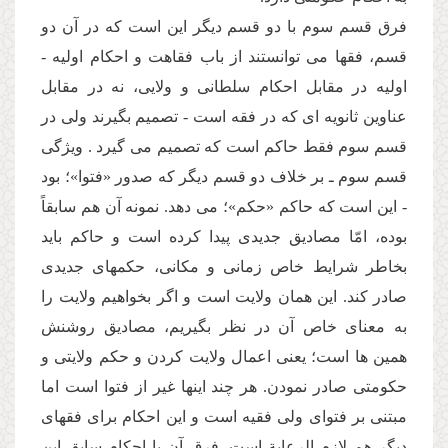
فرق قسم سوم با دو قسم دیگر این است كه در آن دو
قسم، فقها مى توانستند از باب فقاهت و احكام اولیه -
اولیه در مقابل احكام سلطانى و ولایى، نه در مقابل
عناوین ثانویه اى كه در فقه است - تصمیم بگیرند ولى در
قسم سوم فقط حاكم است كه تصمیم مى گیرد . ویژگى
قسم سوم ـ بر خلاف دو قسم دیگر كه صدور «فتوا»؛ بود
- این است كه حاكم «حكم»؛ مى دهد. نمونه آن هم سابقاً
بوده، امّا مصادیق جدیدى پیدا كرده است و حاكم باید
بخاطر شرایط خاص زمانى و مكانى، حكمهاى جدیدى
صادر كند. این همان ولایت است و اگر بخواهیم ولایت را
به معناى خاص آن در نظر بگیریم، مصادیق روشنش
همین ها است؛ یعنى اعمال ولایت كردن و حكم ولایتى و
حكومتى صادر نمودن. هر چند اینها غیر از فتوا است اما
مبتنى بر فتواى ولى فقیه است و این احكام براى فقهاى
دیگر هم لازم الرعایة است. فرق آن با احكام سابق این