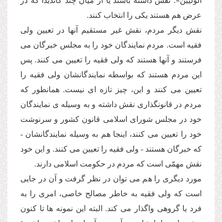
الولیین»؛ نقش داشته باشند یا از میان چند كاندیدا كه در
عرض هم هستند یكى را انتخاب كنند.
نقش دیگر مردم، نقش غیر مستقیم آنها در تعیین ولى
فقیه است. مردم نمایندگان خود را به مجلس خبرگان مى
فرستند و آنها هستند كه ولى فقیه را تعیین مى كنند. پس
این مردم هستند كه بواسطه نمایندگانشان ولى فقیه را
تعیین مى كنند و این، چیز تازه اى نیست. همانطور كه
مردم در قانونگذارى نقش داشته و به وسیله ى نمایندگان
خود در مجلس شوراى اسلامى قانون كشور و سرنوشت
خود را تعیین مى كنند، اینجا هم به وسیله نمایندگانشان -
كه خبرگان هستند - ولى فقیه را تعیین مى كنند. و این خود
نقش مهمّى است كه مردم در حكومت اسلامى دارند.
مورد دیگرى را هم مى توان در نظر گرفت و آن در جایى
است كه ولى فقیه به خاطر مصالح خاصى، امرى را به
فرد یا گروهى واگذار مى كند. البته این نمونه ها تا كنون