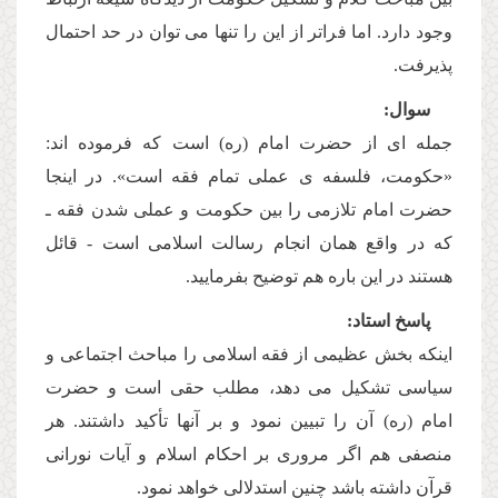
وجود دارد. اما فراتر از این را تنها مى توان در حد احتمال
پذیرفت.
سوال:
جمله اى از حضرت امام (ره) است كه فرموده اند:
«حكومت، فلسفه ى عملى تمام فقه است». در اینجا
حضرت امام تلازمى را بین حكومت و عملى شدن فقه ـ
كه در واقع همان انجام رسالت اسلامى است - قائل
هستند در این باره هم توضیح بفرمایید.
پاسخ استاد:
اینكه بخش عظیمى از فقه اسلامى را مباحث اجتماعى و
سیاسى تشكیل مى دهد، مطلب حقى است و حضرت
امام (ره) آن را تبیین نمود و بر آنها تأكید داشتند. هر
منصفى هم اگر مرورى بر احكام اسلام و آیات نورانى
قرآن داشته باشد چنین استدلالى خواهد نمود.