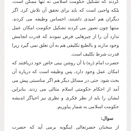
كردند كه تشكیل حكومت اسلامى نه تنها ممكن است،
بلكه واجبى است كه باید براى تحقق آن تلاش كرد. اگر
دیگران هم امیدى داشتند، احساس وظیفه مى كردند.
منتها چون تصور مى كردند تشكیل حكومت امكان عمل
ندارد آن را از چیزهایى فرض نمودند كه قدرت انجامش
وجود ندارند و بالطبع تكلیفى هم به آن تعلق نمى گیرد زیرا
قدرت شرط تكلیف است.
حضرت امام (ره) با آن روشن بینى خاص خود دریافتند كه
امكان عمل وجود دارد، پس وظیفه است كه درباره آن
بحث شود. حتى در مسائل دیگر هم اگر مناسبتى پیش مى
آمد از احكام حكومتى اسلام مثالى مى زدند. بنابراین
ایشان را باید از نظر فكرى و نظرى نیز احیاگر اندیشه
حكومت اسلامى به شمار بیاوریم.
سوال:
از سخنان حضرتعالى اینگونه برمى آید كه حضرت