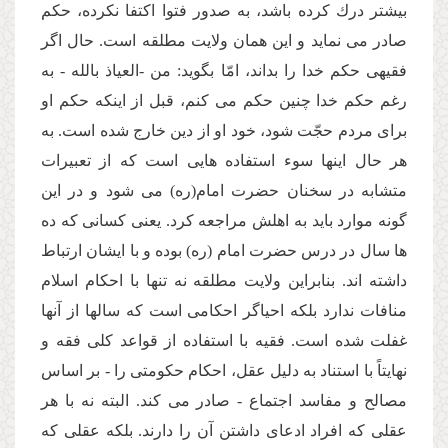
بیشتر درك كرده باشد، به صدور فتوا اكتفا نكرده، حكم
صادر مى نماید و این همان ولایت مطلقه است. حال اگر
فقیهى حكم خدا را بداند، امّا بگوید: من -العیاذ بالله - به
رغم حكم خدا چنین حكم مى كنم، قبل از اینكه حكم او
براى مردم حجّت شود، خود او از دین خارج شده است. به
هر حال اینها سوء استفاده هایى است كه از تعبیرات
متشابه در سخنان حضرت امام(ره) مى شود و در این
گونه موارد باید به اهلش مراجعه كرد. یعنى كسانى كه ده
ها سال در درس حضرت امام (ره) بوده و با ایشان ارتباط
داشته اند. بنابراین ولایت مطلقه نه تنها با احكام اسلام
منافات ندارد بلكه احیاگر احكامى است كه سالها از آنها
غفلت شده است. فقیه با استفاده از قواعد كلى فقه و
نهایتاً با استناد به دلیل عقل، احكام حكومتى را - بر اساس
مصالح و مفاسد اجتماع - صادر مى كند. البته نه با هر
عقلى كه افراد ادعاى داشتن آن را دارند. بلكه عقلى كه