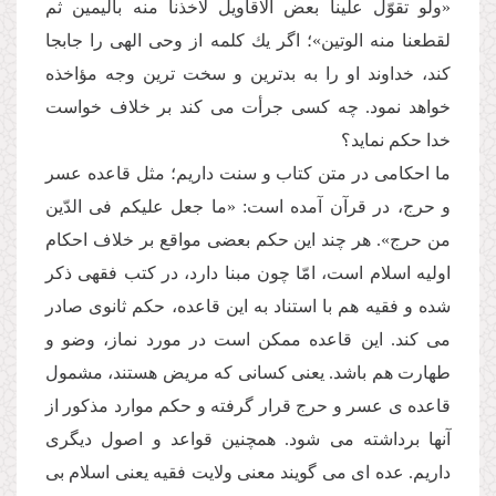
«ولو تقوّل علینا بعض الاقاویل لاخذنا منه بالیمین ثم
لقطعنا منه الوتین»؛ اگر یك كلمه از وحى الهى را جابجا
كند، خداوند او را به بدترین و سخت ترین وجه مؤاخذه
خواهد نمود. چه كسى جرأت مى كند بر خلاف خواست
خدا حكم نماید؟
ما احكامى در متن كتاب و سنت داریم؛ مثل قاعده عسر
و حرج، در قرآن آمده است: «ما جعل علیكم فى الدّین
من حرج». هر چند این حكم بعضى مواقع بر خلاف احكام
اولیه اسلام است، امّا چون مبنا دارد، در كتب فقهى ذكر
شده و فقیه هم با استناد به این قاعده، حكم ثانوى صادر
مى كند. این قاعده ممكن است در مورد نماز، وضو و
طهارت هم باشد. یعنى كسانى كه مریض هستند، مشمول
قاعده ى عسر و حرج قرار گرفته و حكم موارد مذكور از
آنها برداشته مى شود. همچنین قواعد و اصول دیگرى
داریم. عده اى مى گویند معنى ولایت فقیه یعنى اسلام بى