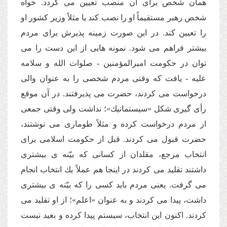
همان شخص براى آن منصب تعیین مى گردد. خواه
شخص رهبر مستقیماً او را نصب كند یا مثلاً وزیر كشور او
را تعیین كند. در این صورت زمینه پذیرش براى مردم
بیشتر فراهم مى شود. نمونه هایى از این دست را مى
توان در حكومت امیرالمؤمنین - صلوات الله و سلامه
علیه - یافت كه وقتى مردم شخصى را به عنوان والى
درخواست مى كردند، حضرت مى پذیرفتند. در آن موقع
رأى گیرى شكل «سیستماتیك»؛ نداشت ولى وقتى جمعى
از مردم درخواست كرده و مثلاً طومارى مى نوشتند،
حضرت قبول مى كردند. قبل از حكومت اسلامى براى
انتخاب مرجع، مقلدان از كسانى كه بیّنه ى بیشترى
داشتند تقلید مى كردند در اینجا هم عملاً یك انتخاب انجام
مى گرفت. یعنى مردم باید كسى را كه بیّنه ى بیشترى
داشت، پیدا مى كردند و به عنوان «اعلم»؛ از او تقلید مى
كردند. اكنون این انتخاب، سیستم پیدا كرده و بعید نیست