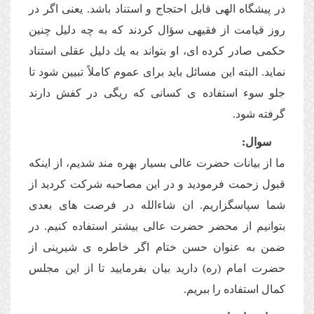
در پیشگاه الهى قابل احتجاج و استناد باشد. یعنى اگر در
روز قیامت از فقیهى سؤال كردند كه به چه دلیل چنین
حكمى صادر كرده اى، او بتواند به یك دلیل عقلى استناد
نماید. البته این مسائل باید براى عموم كاملاً تبیین شود تا
جلو سوء استفاده ى كسانى كه ریگى در كفش دارند
گرفته شود.
سوال:
ما از بیانات حضرت عالى بسیار بهره مند شدیم، از اینكه
قبول زحمت فرمودید و در این مصاحبه شركت كردید از
شما سپاسگزاریم. ان شاءالله در فرصت هاى بعدى
بتوانیم از محضر حضرت عالى بیشتر استفاده كنیم. در
ضمن به عنوان حسن ختام اگر خاطره ى شیرینى از
حضرت امام (ره) دارید بیان بفرمایید تا از این مجلس
كمال استفاده را ببریم.