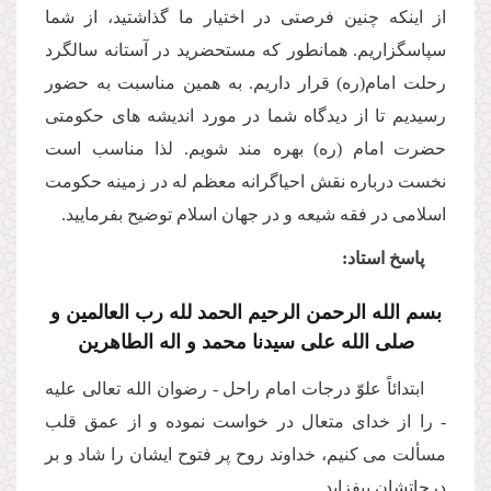
از اینكه چنین فرصتى در اختیار ما گذاشتید، از شما
سپاسگزاریم. همانطور كه مستحضرید در آستانه سالگرد
رحلت امام(ره) قرار داریم. به همین مناسبت به حضور
رسیدیم تا از دیدگاه شما در مورد اندیشه هاى حكومتى
حضرت امام (ره) بهره مند شویم. لذا مناسب است
نخست درباره نقش احیاگرانه معظم له در زمینه حكومت
اسلامى در فقه شیعه و در جهان اسلام توضیح بفرمایید.
پاسخ استاد:
بسم الله الرحمن الرحیم الحمد لله رب العالمین و
صلى الله على سیدنا محمد و اله الطاهرین
ابتدائاً علوّ درجات امام راحل - رضوان الله تعالى علیه
- را از خداى متعال در خواست نموده و از عمق قلب
مسألت مى كنیم، خداوند روح پر فتوح ایشان را شاد و بر
درجاتشان بیفزاید.