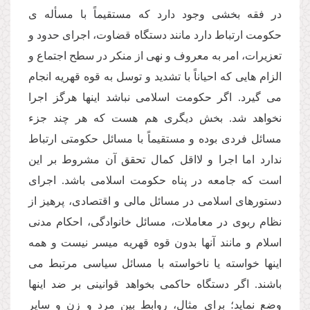
در فقه بخشى وجود دارد كه مستقیماً با مسأله ى
حكومت ارتباط دارد مانند دستگاه قضاوت، اجراى حدود و
تعزیرات، امر به معروف و نهى از منكر در سطح اجتماع و
الزام هایى كه احیاناً با تشدید و توسل به قوه قهریه انجام
مى گیرد. اگر حكومت اسلامى نباشد اینها هرگز اجرا
نخواهد شد. بخش دیگرى هم هست كه هر چند جزء
مسائل فردى بوده و مستقیماً با مسائل حكومتى ارتباط
ندارد اما اجرا و لااقل كمال تحقق آن مشروط بر این
است كه جامعه در پناه حكومت اسلامى باشد. اجراى
دستورهاى اسلامى در مسائل مالى و اقتصادى، پرهیز از
نظام ربوى در معاملات، مسائل خانوادگى، احكام مدنى
اسلام و مانند آنها بدون قوه قهریه میسر نیست و همه
اینها خواسته یا ناخواسته با مسائل سیاسى مرتبط مى
باشند. اگر دستگاه حاكمى بخواهد قوانینى بر ضد اینها
وضع نماید؛ براى مثال، روابط بین مرد و زن و سایر