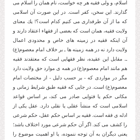
اسلام، و ولى فقیه هر چه خواست، نام همان را اسلام مى
گذارند. این سخن، كفر است. در این صورت آن اسلامى
كه ما از آن طرفدارى مى كنیم كدام است؟! یك معناى
ولایت فقیه، همان است كه بعضى از فقهاء اعتقاد دارند و
آن اینكه فقیه در زمینه هاى خاص و محدودى اعمال
ولایت دارد نه در همه زمینه ها ـ بر خلاف امام معصوم(ع)
ـ. مقابل این عقیده، نظر فقهایى است كه معتقدند فقیه
هم مانند امام معصوم(ع) در همه ى موارد حق ولایت دارد
مگر در مواردى كه - بر حسب دلیل - از مختصات امام
معصوم(ع) است. در جایى كه فقیه طبق شرایط زمانى و
مكانى حكم یا فتوایى صادر مى كند، بر اساس قواعد
اسلامى است كه منشأ عقلى یا نقلى دارد. عقل یكى از
ادله ى فقه است. فقیه بر اساس حكم عقل، حكم شرعى
را كشف مى كند. اگر آن حكم شرعى مورد اختلاف باشد؛
یعنى دیگران به آن توجه ننموده، یا او اهمیت موضوع را