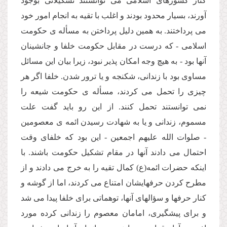
كنار كشورهاى اسلامى مى توانستند تشكیلاتى بوجود
آورند، بسیار محدود بودند و اغلب با تقیه به انجام امور خود
مى پرداختند. به همین دلیل پرداختن به مسأله ى حكومت
اسلامى - كه درست در مقابل حكومت خلفا و جانشینان
آنها بود - به هیچ وجه امكان پذیر نبود، زیرا بیان این مسائل
مساوى بود با زندانى، شكنجه و یا ترور شدن. خلفا اگر هر
چیزى را تحمل مى كردند، مسأله ى حكومت شیعه را
نمى توانستند تحمل كنند. از این رو باید گفت علت
مسموم، زندانى و یا به شهادت رسیدن ائمه ى معصومین
- صلوات الله علیهم اجمعین - این بود كه خلفاى وقت
احتمال مى دادند آنها در مقام تشكیل حكومت باشند. با
اینكه حضرات ائمه(ع) كمال تقیه را به خرج مى دادند و از
مطرح كردن حرفهایشان امتناع مى كردند، اما از گوشه و
كنار حرفها و سؤالهاى آنها، توهماتى براى خلفا پیدا مى شد
و براى پیشگیرى، امامان معصوم را زندانى كرده مورد