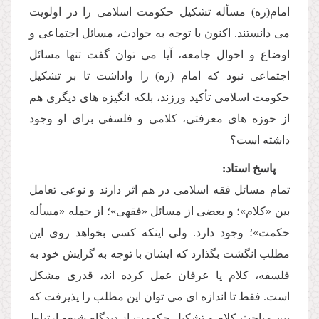
امام(ره) مسأله تشكیل حكومت اسلامى را در اولویت
مى دانستند. اكنون با توجه به حوادث، مسائل اجتماعى و
اوضاع و احوال جامعه، آیا مى توان گفت تنها مسائل
اجتماعى نبود كه امام (ره) را واداشت تا بر تشكیل
حكومت اسلامى تأكید ورزند، بلكه انگیزه هاى دیگرى هم
از حوزه هاى معرفتى، كلامى و فلسفى براى او وجود
داشته است؟
پاسخ استاد:
تمام مسائل فقه اسلامى در هم اثر دارند و نوعى تعامل
بین «كلام»؛ و بعضى از مسائل «فقهى»؛ از جمله «مسأله
حكمت»؛ وجود دارد. ولى اینكه كسى بخواهد روى این
مطلب انگشت بگذارد كه ایشان با توجه به گرایش خود به
فلسفه، كلام یا عرفان عمل كرده اند، قدرى مشكل
است. فقط تا اندازه اى مى توان این مطلب را پذیرفت كه
بین مباحث كلام و تشكیل حكومت از دیدگاه شیعه ارتباط