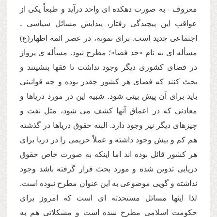
معروف - به صورت دهكده اى واحد درآید و طبعاً یكى از
عواقب این پیچیدگى رفتار، پیدایش مسائل سیاسى ـ
اجتماعى جدید است. براى نمونه، در عصر ائمه اطهار(ع)
مسأله اى به نام «حد فضا»؛ مطرح نبود. مسأله ى پرواز
در فضاى كشورى دیگر وجود نداشت تا فقها بنشینند و
بحث كنند كه فضاى هر كشور چقدر بوده و چه قوانینى
باید براى آن پیش بینى شود. شبیه این در مورد دریاها و
معادنى كه در اعماق آنها كشف مى شود، مثل نفت و
چیزهاى دیگر نیز وجود دارد. البته حقوق دریاها در گذشته
هم كم و بیش وجود داشته و عملاً حریمى را در دریا براى
هر كشور قائل بوده اند اما اینكه به صورت خاص حقوق
دریایى تدوین شده و مورد بحث قرار گرفته باشد وجود
نداشته و گویى موضوعى به این عنوان مطرح نبوده است.
لذا اینها مسائل مستحدثه اى است كه امروز براى
حكومت اسلامى مطرح شده است و مشكلاتى هم به