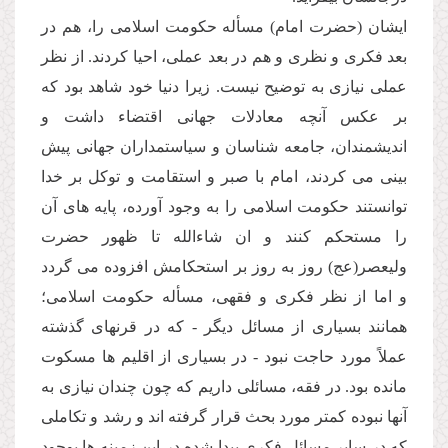
ایشان (حضرت امام) مسأله حكومت اسلامى را، هم در
بعد فكرى و نظرى و هم در بعد عملى، احیا كردند. از نظر
عملى نیازى به توضیح نیست. زیرا دنیا خود شاهد بود كه
بر عكس آنچه معادلات جهانى اقتضاء داشت و
اندیشمندان، جامعه شناسان و سیاستمداران جهانى پیش
بینى مى كردند، امام با صبر و استقامت و توكل بر خدا
توانستند حكومت اسلامى را به وجود آورده، پایه هاى آن
را مستحكم كنند و ان شاءالله تا ظهور حضرت
ولیعصر(عج) روز به روز بر استحكامش افزوده مى گردد
و اما از نظر فكرى و فقهى، مسأله حكومت اسلامى؛
همانند بسیارى از مسائل دیگر - كه در قرنهاى گذشته
عملاً مورد حاجت نبود - در بسیارى از اقلیم ها مسكوت
مانده بود. در فقه، مسائلى داریم كه چون چندان نیازى به
آنها نبوده كمتر مورد بحث قرار گرفته اند و رشد و تكاملى
كه در سایر مسائل فكرى پیدا شده در این زمینه ها بوجود