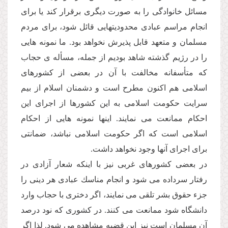
مسائل خانوادگى را به صورت دیگرى برقرار كند یا براى
انجام مراسم عبادى محدودیتهایى قائل شود، براى مردم
مسلمان و متعهد قابل پذیرش نخواهد بود. ما نمونه هایى
را در رژیم گذشته شاهد بودیم از جمله، مسأله ى حجاب
كه متأسفانه مخالفت با آن در بعضى از كشورهاى
اسلامى هم اكنون مطرح است و دشمنان اسلام از بیم
سرایت حكومت اسلامى به این كشورها از اجراى این
احكام ممانعت مى نمایند. اینها نمونه هایى از احكام
اسلامى است كه اگر حكومت اسلامى نباشد، ضمانتى
براى اجراى آنها وجود نخواهد داشت.
در بعضى كشورهاى غربى نیز با اینكه شعار آزادى در
رفتار سرداده مى شود و انجام مناسك عبادى هر دینى را
جزء حقوق بشر تلقى مى نمایند، اگر دخترى با حجاب وارد
دانشگاه شود ممانعت مى كنند. در كشورى كه نود درصد
آن مسلمان است نیز این قضیه مشاهده مى شود. لذا اگر