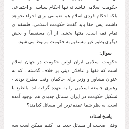
حكومت اسلامى نباشد نه تنها احكام سیاسى و اجتماعى
بلكه احكام فردى اسلام هم ضمانتى براى اجراء نخواهد
داشت. پس حقا باید گفت: حكومت اسلامى، فلسفه ى
تمام فقه است. منتها بخشى از آن مستقیماً و بخش
دیگرى بطور غیر مستقیم به حكومت مربوط مى شود.
سوال:
حكومت اسلامى ایران اولین حكومت در جهان اسلام
است كه فقها و عاقلان دینى بر خلاف گذشته - كه به
عنوان مشاور و وزیر براى حاكمان وقت مطرح بودند -
رهبرى جامعه اسلامى را به عهده گرفته اند. بالطبع با
تشكیل حكومت در ایران مسائل جدیدى هم بوجود آمده
است. به نظر شما عمده ترین این مسائل كدامند؟
پاسخ استاد:
وقتى صحبت از مسائل جدید مى كنیم ممكن است سه