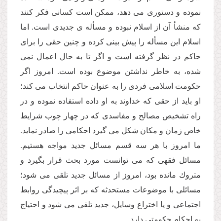
نموده و دستورى مى دهد، ممكن است كسانى فكر كنند
كه منشأ آن از اسلام نبوده و مسأله ى جدیدى است. اما
اسلام این مسأله را پیش بینى كرده و چنین حقى را براى
حاكم در نظر گرفته است و اگر تا به حال اعمال نمى
شده، به خاطر نداشتن موضوع بوده است. امروز اگر
حكومت اسلامى فردى را به عنوان حاكم انتخاب مى كند؛
او باید از حقى كه خداوند به او داده استفاده نموده و در
راه تشخیص مصالح و مفاسدى كه در چهار چوب شرایط
خاص زمان و مكان شكل مى گیرد احكامى را صادر نماید.
ما امروز با هر سه قسم مسائل جدید مواجه هستیم.
مسائل فقهى كه مى توانست مورد بحث قرار بگیرد و
متروك مانده بود، امروز از مسائل جدید تلقى مى شود؛
مسائلى با موضوعات مستحدثه كه بر اثر پیچیدگى روابط
اجتماعى و یا اختراع وسایل، جدید تلقى مى شود و احتیاج
به احكام حكومتى دارد.