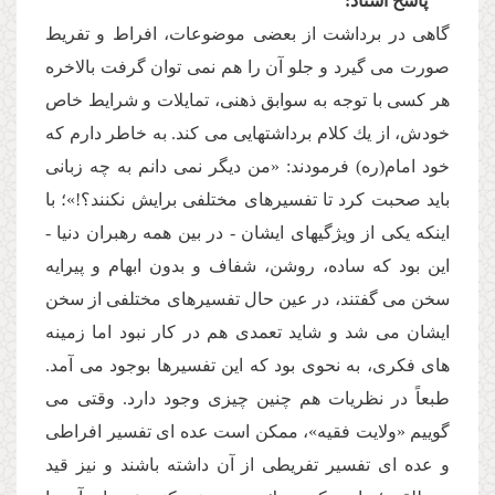
پاسخ استاد:
گاهى در برداشت از بعضى موضوعات، افراط و تفریط
صورت مى گیرد و جلو آن را هم نمى توان گرفت بالاخره
هر كسى با توجه به سوابق ذهنى، تمایلات و شرایط خاص
خودش، از یك كلام برداشتهایى مى كند. به خاطر دارم كه
خود امام(ره) فرمودند: «من دیگر نمى دانم به چه زبانى
باید صحبت كرد تا تفسیرهاى مختلفى برایش نكنند؟!»؛ با
اینكه یكى از ویژگیهاى ایشان - در بین همه رهبران دنیا -
این بود كه ساده، روشن، شفاف و بدون ابهام و پیرایه
سخن مى گفتند، در عین حال تفسیرهاى مختلفى از سخن
ایشان مى شد و شاید تعمدى هم در كار نبود اما زمینه
هاى فكرى، به نحوى بود كه این تفسیرها بوجود مى آمد.
طبعاً در نظریات هم چنین چیزى وجود دارد. وقتى مى
گوییم «ولایت فقیه»، ممكن است عده اى تفسیر افراطى
و عده اى تفسیر تفریطى از آن داشته باشند و نیز قید