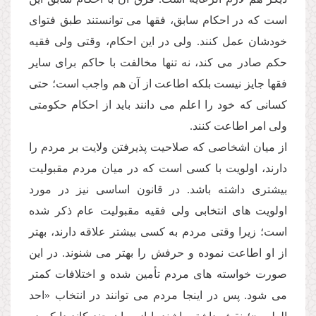
است كه در احكام سابق، فقها مى توانستند طبق فتواى
خودشان عمل كنند. ولى در این احكام، وقتى ولى فقیه
حكم صادر مى كند، نه تنها مخالفت با حاكم براى سایر
فقها جایز نیست بلكه اطاعت از آن هم واجب است؛ حتى
كسانى كه خود را اعلم مى دانند باید از احكام حكومتى
ولى امر اطاعت كنند.
از میان اشخاصى كه صلاحیت پذیرفتن ولایت بر مردم را
دارند، اولویت با كسى است كه در میان مردم مقبولیت
بیشترى داشته باشد. در قانون اساسى نیز در مورد
اولویت هاى انتخابى ولى فقیه مقبولیت عام ذكر شده
است؛ زیرا وقتى مردم به كسى بیشتر علاقه دارند، بهتر
از او اطاعت نموده و حرفش را بهتر مى شنوند. در این
صورت خواسته هاى مردم تأمین شده و اختلافات كمتر
مى شود. پس در اینجا مردم مى توانند در انتخاب «احد