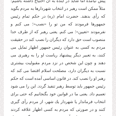
پیش نیامده اما شاید در آینده به آن احتیاج داشته باشیم؛
مثلاً ممكن است رهبر در انتخاب شهردارها به مردم بگوید
كه رأى بدهند. حضرت امام (ره) در حكم تمام رئیس
جمهورها فرمودند كه من تو را «نصب»؛ مى كنم و
نفرمودند «تعیین»؛ مى كنم. یعنى رهبر كه از طرف خدا
منصوب است حق دارد كه دیگران را نصب كند در حقیقت
مردم به كسى به عنوان رئیس جمهور اظهار تمایل مى
كنند، به تعبیر دیگر پیشنهاد ریاست او را به رهبرى مى
دهند و چون این شخص در نزد مردم مقبولیت بیشترى
نسبت به دیگران دارد، مصلحت اسلام اقتضا مى كند كه
رهبر او را نصب كند. در قانون اساسى آمده است كه حكم
رئیس جمهور باید توسط رهبر تنفیذ گردد. این را مى شود
تعمیم داد. یعنى ما در قوانین خود بگنجانیم كه حتى براى
انتخاب فرماندار یا شهردار یك شهر، از مردم رأى گیرى
كنند و در صورتى كه مردم به كسى اظهار علاقه كردند