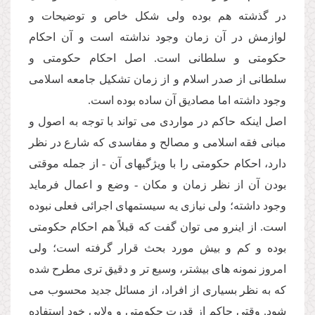
در گذشته هم بوده ولى شكل خاص و توضیحات و
لوازمش در آن زمان وجود نداشته است و آن احكام
حكومتى و سلطانى است. اصل احكام حكومتى و
سلطانى از صدر اسلام و از زمان تشكیل جامعه اسلامى
وجود داشته اما مصادیق آن ساده بوده است.
اصل اینكه حاكم در مواردى مى تواند با توجه به اصول و
مبانى فقه اسلامى و مصالح و مفاسدى كه شارع در نظر
دارد، احكام حكومتى را با ویژگیهاى آن - از جمله موقتى
بودن آن از نظر زمان و مكان - وضع و اعمال فرماید
وجود داشته؛ ولى نیازى یه سیستمهاى اجرائى فعلى نبوده
است. از اینرو مى توان گفت كه قبلاً هم احكام حكومتى
بوده و كم و بیش مورد بحث قرار گرفته است؛ ولى
امروز نمونه هاى بیشتر، وسیع تر و دقیق ترى مطرح شده
كه به نظر بسیارى از افراد، از مسائل جدید محسوب مى
شود. وقتى حاكم از قدرت حكومتى و ولایى خود استفاده