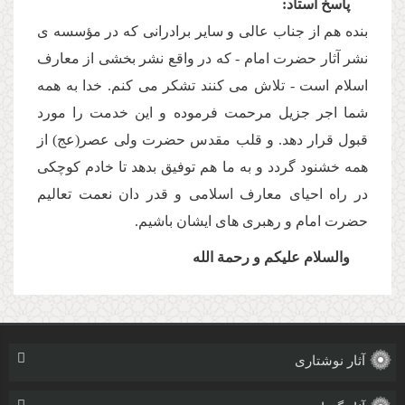
پاسخ استاد:
بنده هم از جناب عالى و سایر برادرانى كه در مؤسسه ى
نشر آثار حضرت امام - كه در واقع نشر بخشى از معارف
اسلام است - تلاش مى كنند تشكر مى كنم. خدا به همه
شما اجر جزیل مرحمت فرموده و این خدمت را مورد
قبول قرار دهد. و قلب مقدس حضرت ولى عصر(عج) از
همه خشنود گردد و به ما هم توفیق بدهد تا خادم كوچكى
در راه احیاى معارف اسلامى و قدر دان نعمت تعالیم
حضرت امام و رهبرى هاى ایشان باشیم.
والسلام علیكم و رحمة الله
آثار نوشتاری