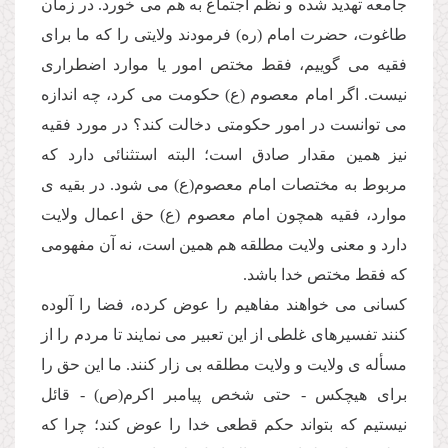
جامعه تهدید شده و نظم اجتماع به هم مى خورد. در زمان
طاغوت، حضرت امام (ره) فرمودند ولایتى را كه ما براى
فقیه مى گوییم، فقط مختص امور یا موارد اضطرارى
نیست. اگر امام معصوم (ع) حكومت مى كرد، چه اندازه
مى توانست در امور حكومتى دخالت كند؟ در مورد فقیه
نیز همین مقدار صادق است؛ البته استثنائى دارد كه
مربوط به مختصات امام معصوم(ع) مى شود. در بقیه ى
موارد، فقیه همچون امام معصوم (ع) حق اعمال ولایت
دارد و معنى ولایت مطلقه هم همین است، نه آن مفهومى
كه فقط مختص خدا باشد.
كسانى مى خواهند مفاهیم را عوض كرده، فضا را آلوده
كنند تفسیرهاى غلطى از این تعبیر مى نمایند تا مردم را از
مسأله ى ولایت و ولایت مطلقه بى زار كنند. ما این حق را
براى هیچكس - حتى شخص پیامبر اكرم(ص) - قائل
نیستیم كه بتواند حكم قطعى خدا را عوض كند؛ چرا كه