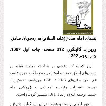
پندهاى امام صادق(علیه السلام) به ره‌جویان صادق
وزیری، گالینگور، 312 صفحه، چاپ اول 1387،
چاپ پنجم 1392
این كتاب كه بخشى از مباحث مطرح شده در
درس‌هاى اخلاق حضرت استاد در جمع طلاب حوزه علمیه
قم طى سال‌هاى 1376 تا 1378 می‌باشد، نخستین‌بار
توسط انتشارات مؤسسه آموزشى و پژوهشى امام
خمینى(رحمه الله) در سال 1381 منتشر گردیده است.
محور اصلى بیست و هشت درس این كتاب، شرح و