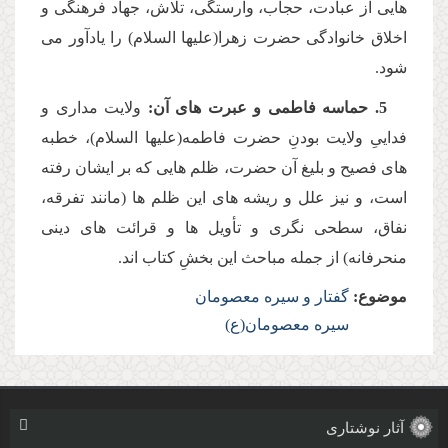
هایى از عبادت، حجاب، وارستگى، تلاش، جهاد فرهنگى و
اخلاق خانوادگى حضرت زهرا(علیها السلام) را یادآور مى
شود.
5. حماسه فاطمى و عبرت هاى آن:
ولایت مدارى و
فدایىِ ولایت بودنِ حضرت فاطمه(علیها السلام)، خطبه
هاى فصیح و بلیغ آن حضرت، ظلم هایى كه بر ایشان رفته
است، و نیز علل و ریشه هاى این ظلم ها (مانند تفرقه،
نفاق، سطحى نگرى و تأویل ها و قرائت هاى دینى
منحرفانه) از جمله مباحث این بخشِ كتاب اند.
موضوع:
گفتار و سیره معصومان
سیره معصومان(ع)
آثار نوشتاری