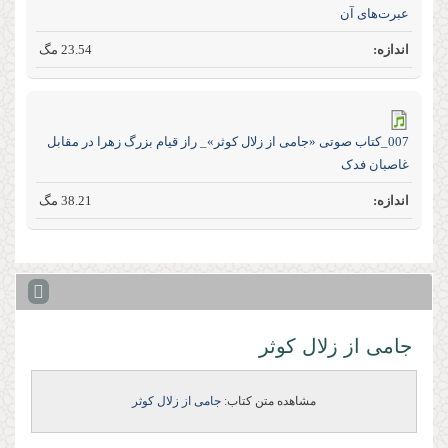
عبرت‌های آن
23.54 مگ
007_کتاب صوتی «جامی از زلال کوثر»_ راز قیام بزرگ زهرا در مقابل
غاصبان فدک
38.21 مگ
جامى از زلال كوثر
مشاهده متن کتاب:
جامی از زلال كوثر