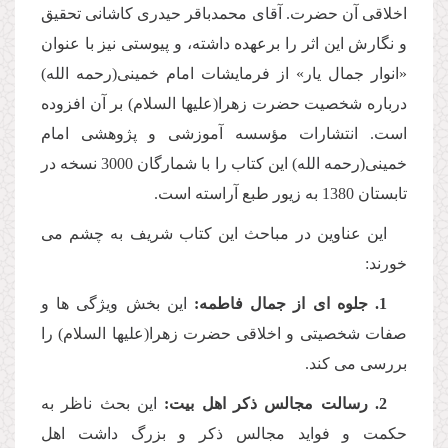
اخلاقى آن حضرت. آقاى محمدباقر حیدرى كاشانى تحقیق
و نگارش این اثر را برعهده داشته، و پیوستى نیز با عنوان
«انوار جمال یار» از فرمایشات امام خمینى(رحمه الله)
درباره شخصیت حضرت زهرا(علیها السلام) بر آن افزوده
است. انتشارات مؤسسه آموزشى و پژوهشى امام
خمینى(رحمه الله) این كتاب را با شمارگان 3000 نسخه در
تابستان 1380 به زیور طبع آراسته است.
این عناوین در مباحث این كتاب شریف به چشم مى
خورند:
1. جلوه اى از جمال فاطمه:
این بخش ویژگى ها و
صفات شخصیتى و اخلاقى حضرت زهرا(علیها السلام) را
بررسى مى كند.
2. رسالت مجالس ذكر اهل بیت:
این بحث ناظر به
حكمت و فواید مجالس ذكر و بزرگ داشت اهل