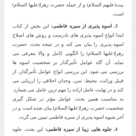
بیت(علیهم السلام) و از جمله حضرت زهرا(علیها السلام)
است.
3. اسوه پذیرى از سیره فاطمى:
این بخش از كتاب
ابتدا انواع اسوه پذیرى هاى نادرست و روش هاى اصلاح
اسوه پذیرى را بیان مى كند و در نتیجه بحث، حضرت
زهرا(علیها السلام) را الگویى كامل و والا معرفى مى
نماید. آن گاه عوامل تأثیرگذار بر شخصیت اسوه ها
بررسى مى شود. این بررسى انواع عوامل تأثیرگذار، از
قبیل وراثت، محیط، سن، وجدان اخلاقى را ارزیابى مى
كند و در نهایت عامل اراده را مهم ترین عامل مى شمارد.
به مناسبت همین بحث، عوامل مؤثر در شكل گیرى
شخصیت حضرت زهرا(علیها السلام) بیان شده است و در
آخر شیوه اسوه پذیرى از سیره فاطمى تبیین مى گردد.
4. جلوه هایى زیبا از سیره فاطمى:
این بحث، جلوه