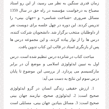
زمان قدرى سنگین به نظر مى رسید، از این رو استاد
مصباح به درخواست مؤسسه در راه حق در سال 1359
مسائل ضرورى «شناخت شناسى» و «جهان بینى» را
تدریس كردند. این دوره در چهل جلسه براى دویست نفر
از داوطلبان منتخب برگزار شد. دانشجویان شركت كننده،
درس ها را از نوار پیاده كردند، و این مجموعه درس ها
پس از بازنگرى استاد در قالب این كتاب تدوین یافت.
مباحث كتاب در شانزده درس تنظیم شده است. درس
اول به تبیین ایدئولوژى اسلامى و موضع آن در برابر
ماركسیسم مى پردازد. از بررسى این موضوع تا پایان
درس سوم این نتایج به دست مى آید:
1. ارزش حقیقى زندگى انسان در گرو ایدئولوژى
صحیح است; 2. ایدئولوژى صحیح، نیازمند جهان بینى
صحیح است; 3. مسائل بنیادین جهان بینى، مسایلى است