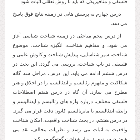
فلسفى و متافیزیكى كه باید با روش تعقلى اثبات شود.
درس چهارم به پرسش هایى در زمینه نتایج فوق پاسخ
مى دهد.
از درس پنجم مباحثى در زمینه شناخت شناسى آغاز
مى شود، و مفاهیم شناخت، انگیزه شناخت، موضوع
شناخت، سیر شناسایى، پیدایش شناخت و كاوش علمى و
فلسفى در باب شناخت، بررسى مى گردد. این بحث در
درس ششم ادامه مى یابد. این درس، مراحل سه گانه
شكاكیت و مفهوم رئالیسم و ایدئالیسم را در اخلاق و هنر
مطرح مى سازد. آن گاه در درس هفتم اصطلاحات
فلسفى مختلف، درباره واژه هاى رئالیسم و ایدئالیسم و
رابطه ایدئالیسم با ماتریالیسم كانون دقت قرار مى گیرد.
در درس هشتم، در بحث شناخت واقعیت، امكان شناخت
واقعیت به اثبات مى رسد و نظریات مخالف، نقد مى
شود. درس نهم از ابزار شناخت گفتوگو مى كند.