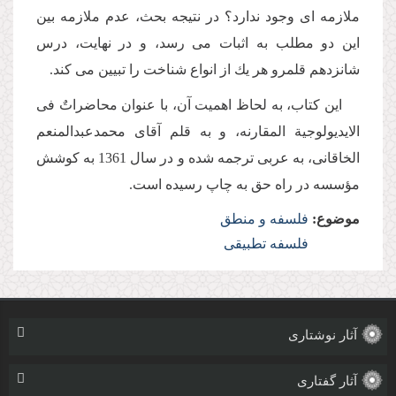
ملازمه اى وجود ندارد؟ در نتیجه بحث، عدم ملازمه بین
این دو مطلب به اثبات مى رسد، و در نهایت، درس
شانزدهم قلمرو هر یك از انواع شناخت را تبیین مى كند.
این كتاب، به لحاظ اهمیت آن، با عنوان محاضراتٌ فى
الایدیولوجیة المقارنه، و به قلم آقاى محمدعبدالمنعم
الخاقانى، به عربى ترجمه شده و در سال 1361 به كوشش
مؤسسه در راه حق به چاپ رسیده است.
موضوع:
فلسفه و منطق
فلسفه تطبیقی
آثار نوشتاری
آثار گفتاری