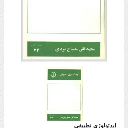
ایدئولوژى تطبیقى