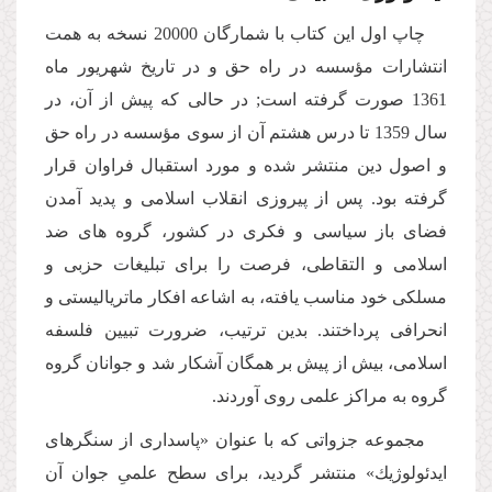
چاپ اول این كتاب با شمارگان 20000 نسخه به همت
انتشارات مؤسسه در راه حق و در تاریخ شهریور ماه
1361 صورت گرفته است; در حالى كه پیش از آن، در
سال 1359 تا درس هشتم آن از سوى مؤسسه در راه حق
و اصول دین منتشر شده و مورد استقبال فراوان قرار
گرفته بود. پس از پیروزى انقلاب اسلامى و پدید آمدن
فضاى باز سیاسى و فكرى در كشور، گروه هاى ضد
اسلامى و التقاطى، فرصت را براى تبلیغات حزبى و
مسلكى خود مناسب یافته، به اشاعه افكار ماتریالیستى و
انحرافى پرداختند. بدین ترتیب، ضرورت تبیین فلسفه
اسلامى، بیش از پیش بر همگان آشكار شد و جوانان گروه
گروه به مراكز علمى روى آوردند.
مجموعه جزواتى كه با عنوان «پاسدارى از سنگرهاى
ایدئولوژیك» منتشر گردید، براى سطح علمىِ جوان آن