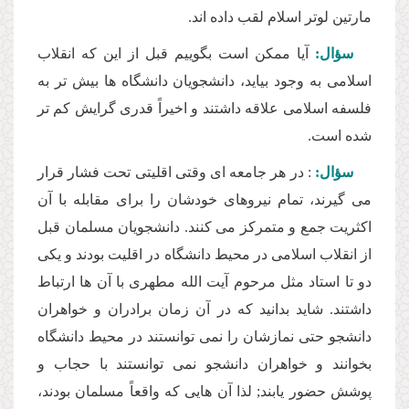
مارتین لوتر اسلام لقب داده اند.
سؤال:
آیا ممكن است بگوییم قبل از این كه انقلاب
اسلامى به وجود بیاید، دانشجویان دانشگاه ها بیش تر به
فلسفه اسلامى علاقه داشتند و اخیراً قدرى گرایش كم تر
شده است.
سؤال:
: در هر جامعه اى وقتى اقلیتى تحت فشار قرار
مى گیرند، تمام نیروهاى خودشان را براى مقابله با آن
اكثریت جمع و متمركز مى كنند. دانشجویان مسلمان قبل
از انقلاب اسلامى در محیط دانشگاه در اقلیت بودند و یكى
دو تا استاد مثل مرحوم آیت الله مطهرى با آن ها ارتباط
داشتند. شاید بدانید كه در آن زمان برادران و خواهران
دانشجو حتى نمازشان را نمى توانستند در محیط دانشگاه
بخوانند و خواهران دانشجو نمى توانستند با حجاب و
پوشش حضور یابند; لذا آن هایى كه واقعاً مسلمان بودند،