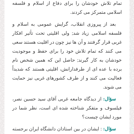
تمام تلاش خودشان را براى دفاع از اسلام و فلسفه
اسلامى متمركز مى كردند.
بعد از پیروزى انقلاب، گرایش عمومى به اسلام و
فلسفه اسلامى زیاد شد; ولى اقلیتى تحت تأثیر افكار
غربى قرار گرفتند و آن ها نیز چون در اقلیت هستند سعى
مى كنند كه تمام تلاش خود را براى حفظ و موجودیت
خودشان به كار گیرند; حاصل این كه همین شخص نام
برده با عده اى از طرفدارانش، اقلیتى هستند كه شدیداً
فعالیت مى كنند و از طرف كشورهاى غربى نیز حمایت
مى شوند.
سؤال:
از دیدگاه جامعه غربى آقاى سید حسین نصر،
فیلسوف و متفكر شناخته شده اى است، نظر شما در
مورد ایشان چیست؟
سؤال:
: ایشان در بین استادان دانشگاه ایران برجسته