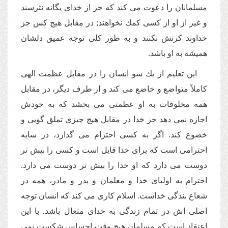
مسلمانان را دعوت مى كند كه جز از خداى یگانه نترسند
و غیر از او از كسى كمك نخواهند; در مقابل هیچ كس جز
خداوند كرنش نكنند و به طور كلى توجه عمیق دلشان
همیشه به او باشد.
این تعلیم از یك سو انسان را در مقابل عظمت الهى
كاملاً متواضع و خاضع مى كند و از طرف دیگر، در مقابل
همه مخلوقات به او عظمتى مى بخشد كه به خودش
اجازه نمى دهد جز خدا در مقابل هیچ چیزى تملق گویى و
خضوع كند. اگر به كسى احترام مى گذارد، در سایه
احترامى است كه براى خدا قایل است و كسى را بیش تر
دوست مى دارد كه او خدا را بیش تر دوست مى دارد.
احترام به اولیاى خدا و معلمان و پدر و مادر، همه در
شعاع بندگى خداست. اسلام كارى مى كند كه انسان توجه
اصلى اش در تمام زندگى به خداى متعال باشد. با این
اعتقاد است كه مسلمان هیچ وقت احساس شكست نمى