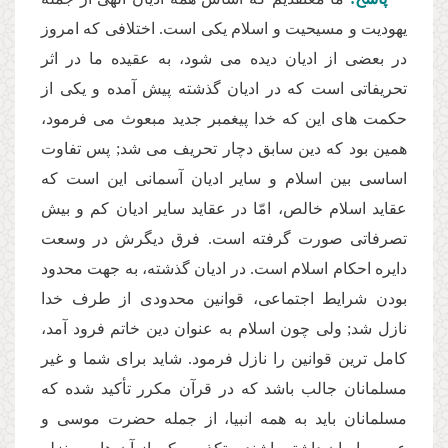
یهودیت و مسیحیت و اسلام یكى است. اختلافى كه امروز
در بعضى از ادیان دیده مى شود، به عقیده ما در اثر
تحریفاتى است كه در ادیان گذشته پیش آمده و یكى از
حكمت هاى این كه خدا پیغمبر جدید مبعوث مى فرمود،
همین بود كه دین سابق دچار تحریف مى شد; پس تفاوت
اساسى بین اسلام و سایر ادیان آسمانى این است كه
عقاید اسلام خالص، امّا در عقاید سایر ادیان كم و بیش
تصرفاتى صورت گرفته است. فرق دیگرش در وسعت
دایره احكام اسلام است. در ادیان گذشته، به جهت محدود
بودن شرایط اجتماعى، قوانین محدودى از طرف خدا
نازل شد; ولى چون اسلام به عنوان دین خاتم فرود آمد،
كامل ترین قوانین را نازل فرمود. شاید براى شما و غیر
مسلمانان جالب باشد كه در قرآن مكرر تأكید شده كه
مسلمانان باید به همه انبیا، از جمله حضرت موسى و