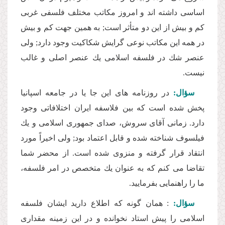
اساسى داشته اند و امروز مكاتب مختلف فلسفى غربى
كم و بیش از این دو متأثر است; به همین جهت كم و بیش
در همه این مكاتب نوعى گرایش شكاكیت وجود دارد; ولى
عنصر شك در فلسفه اسلامى یك عنصر اصلى و غالب
نیست.
سؤال:
در روزنامه هاى این جا یا در جامعه اسپانیا
پخش شده است كه بین فلاسفه ایران اختلافاتى وجود
دارد. زمانى آقاى سروش، صداى جمهورى اسلامى و یك
فیلسوف شناخته شده و قابل اعتماد بود; ولى اخیراً مورد
انتقاد قرار گرفته و منزوى شده است. از محضر شما
تقاضا مى كنم كه به عنوان یك متخصص در امر فلسفه،
ما را راهنمایى بفرمایید.
سؤال:
: همان گونه كه اطلاع دارید ایشان فلسفه
اسلامى را پیش استاد نخوانده و در این زمینه مقدارى