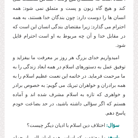
كند و هیچ گاه زبون و پست و متملق نمى شود; همه
انسان ها را دوست دارد; چون بندگان خدا هستند، به همه
احترام مى گذارد; زیرا مقتضاى بندگى انسان این است كه
در مقابل خدا و آن چه مربوط به او است احترام قایل
شود.
امیدواریم خداى بزرگ هر روز بر معرفت ما بیفزاید و
توفیق عمل به دستورهاى اسلام در همه ابعاد زندگى را به
ما مرحمت فرماید. در خاتمه این نعمت عظیم اسلام را به
همه برادران و خواهران تبریك مى گویم; به خصوص برادر
و خواهرى كه تازه به اسلام مشرف شده اند و آماده
هستم كه اگر سؤالى داشته باشید، در حد بضاعت خودم
پاسخ دهم.
سؤال:
اختلاف دین اسلام با ادیان دیگر چیست؟
پاسخ:
ما معتقدیم كه اساس همه ادیان الهى از جمله