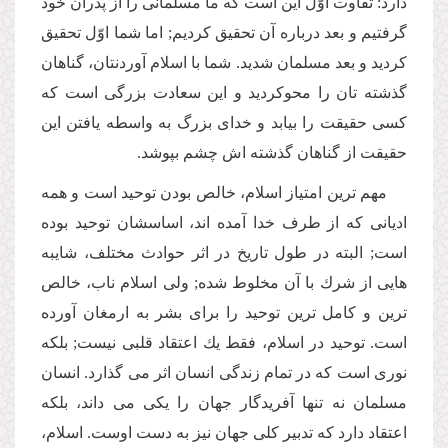
دارد: تفاوت اوّل این است كه ما مسلمانى را از پدران خود
گرفتیم و بعد درباره آن تحقیق كردیم; اما شما اوّل تحقیق
كردید و بعد مسلمان شدید. شما با اسلام آوردنتان، گناهان
گذشته تان را محوكردید و این سعادت بزرگى است كه
كسى حقیقت را بیابد و خداى بزرگ به واسطه یافتن این
حقیقت از گناهان گذشته اش چشم بپوشد.
مهم ترین امتیاز اسلام، خالص بودن توحید است و همه
ادیانى كه از طرف خدا آمده اند، اساسشان توحید بوده
است; البته در طول تاریخ در اثر حوادث مختلف، شایبه
هایى از شرك با آن مخلوط شده; ولى اسلام ناب، خالص
ترین و كامل ترین توحید را براى بشر به ارمغان آورده
است. توحید در اسلام، فقط یك اعتقاد قلبى نیست; بلكه
نورى است كه در تمام زندگى انسان اثر مى گذارد. انسان
مسلمان نه تنها آفریدگار جهان را یكى مى داند، بلكه
اعتقاد دارد كه تدبیر كلى جهان نیز به دست اوست. اسلام،