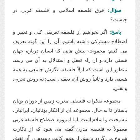
سؤال:
فرق فلسفه اسلامى و فلسفه غربى در
چیست؟
پاسخ:
اگر بخواهیم از فلسفه تعریفى كلى و تعبیر و
اصطلاح مشتركى داشته باشیم، آن را این گونه تعریف
مى كنیم: مجموعه بینش هایى كه انسان درباره جهان
هستى دارد و از راه تعقل و استدلال به آن مى رسد.
منظور این است كه اولاً فلسفه، نگرش جامعى به همه
هستى دارد و ثانیاً روش آن، تعقلى است; نه روش تجربى
و نقلى.
مجموعه تفكرات فلسفى مغرب زمین از دوران یونان
باستان تا به حال، مجموعه اى از افكار یونانیان، ایرانیان،
مسیحیت و اسلام است; اما امروزه اصطلاح فلسفه غربى
معمولاً به فلسفه مدرن گفته مى شود كه از دكارت
شروع مى گردد و بیش از همه، كانت و هیوم در آن نقش