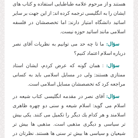
هستند و از مرحوم علامه طباطبایى استفاده و كتاب هاى
ایشان را به انگلیسى ترجمه كرده اند; از این جهت بر سایر
اساتید دانشگاه امتیاز دارند; اما تخصصشان در فلسفه
اسلامى مانند اساتید حوزه نیست.
سؤال:
ما تا چه حد مى توانیم به نظریات آقاى نصر
درباره اسلام اعتماد كنیم؟
سؤال:
: همان گونه كه عرض كردم، ایشان استاد
ممتازى هستند; ولى در مسایل اسلامى باید به كسانى
مراجعه كرد كه تخصصشان مسایل اسلامى است.
سؤال:
آقاى نصر در مقدمه انگلیسى كتاب شیعه در
اسلام مى گوید: اسلام شیعه و سنى دو چهره ظاهرى
اسلامند و هر كدام یك دیگر را تكمیل مى كنند. یكى بیش
تر سیاسى و دیگرى مذهبى است. مذهبى ها بیش تر
شیعیان و سیاسى ها بیش تر سنى ها هستند. نظرتان در