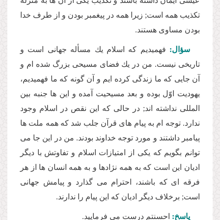
عیسى ایمان داشته باشند و تكذیب یكى از آن ها به منزله
تكذیب همه است; زیرا همه در پیغمبر بودن و از طرف خدا
بودن مساوى هستند.
سؤال:
فهمیدیم كه اسلام یك مسأله جهانى است و
تاریخى نیست. من در یك فضاى مسیحى بزرگ شده ام و
آن جایى كه ما زندگى كرده ایم و آن گونه كه ما فهمیدیم،
یهودیت اوّل بوده و بعد مسیحیت آمده و این ها جنبه بین
المللى نداشته اند; در حالى كه این نقص در اسلام وجود
ندارد. توجه ام به پیام هاى قرآن جلب شد كه همه ملت ها
پیامبر داشتند و مورد توجه خداوند بودند. من در این جا مى
توانم بگویم كه یكى از امتیازات اسلام و تفاوتش با دیگر
ادیان این است كه به همه نژادها و به همه انسان ها از هر
فرقه اى كه باشند، احترام مى گذارد و پیامش جهانى
است; برخلاف دیگر ادیان كه این پیام را ندارند.
پاسخ:
احسنتم درست مى فرمایید.