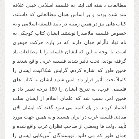
مطالعات داشته اند. ابتدا به فلسفه اسلامى خیلى علاقه
مند شده بودند و بر اساس همان مطالعاتى كه داشتند،
كتاب هایى نیز در همین زمینه در تأیید فلسفه اسلامى و به
خصوص فلسفه ملاصدرا نوشتند. ایشان كتاب كوچكى به
نام نهاد ناآرام جهان دارند كه در باره حركت جوهرى
است. با توجه به این كه ایشان فلسفه را با مطالعات یاد
گرفته بودند، تحت تأثیر شدید فلسفه غربى واقع شدند و
همین طور كه اشاره كردم، گرایش شكاكیت، ایشان را
كاملاً تحت تأثیر قرار داد. انس شدید ایشان به كتاب هاى
فلسفى غرب، به تدریج ایشان را 180 درجه تغییر داد و
همین امر، سبب شد كه علماى اسلام از ایشان سلب
اعتماد كردند. در یك كلمه مى شود گفت كه ایشان الان
منادى فلسفه غرب در ایران هستند و به همین جهت مورد
تأیید دولت ها وبعضى از صاحب نظران غرب واقع شده و
همان طور كه مى دانید، نویسندگان آمریكایى ایشان را