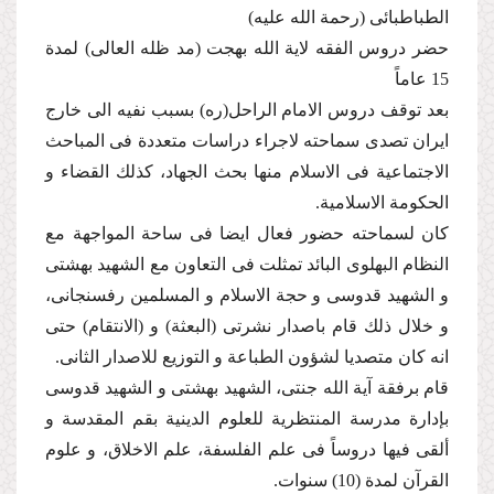
الطباطبائی (رحمة الله علیه)
حضر دروس الفقه لایة الله بهجت (مد ظله العالى) لمدة
15 عاماً
بعد توقف دروس الامام الراحل(ره) بسبب نفیه الى خارج
ایران تصدى سماحته لاجراء دراسات متعددة فی المباحث
الاجتماعیة فی الاسلام منها بحث الجهاد، كذلك القضاء و
الحكومة الاسلامیة.
كان لسماحته حضور فعال ایضا فى ساحة المواجهة مع
النظام البهلوی البائد تمثلت فی التعاون مع الشهید بهشتی
و الشهید قدوسی و حجة الاسلام و المسلمین رفسنجانی،
و خلال ذلك قام باصدار نشرتی (البعثة) و (الانتقام) حتى
انه كان متصدیا لشؤون الطباعة و التوزیع للاصدار الثانی.
قام برفقة آیة الله جنتی، الشهید بهشتی و الشهید قدوسی
بإدارة مدرسة المنتظریة للعلوم الدینیة بقم المقدسة و
ألقى فیها دروساً فى علم الفلسفة، علم الاخلاق، و علوم
القرآن لمدة (10) سنوات.