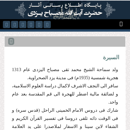
رفتن به محتوای اصلی
السیرة
ولد سماحة الشیخ محمد تقی مصباح الیزدی عام 1313
هجریة شمسیة (1935م) فی مدینة یزد الصحراویة.
سافر الى النجف الاشرف لاكمال دراسة العلوم الاسلامیة،
و لضائقة مالیة اضطر للهجرة الى قم المقدسة بعد عام
واحد.
شارك فى دروس الامام الخمینی الراحل (قدس سره) و
فی الوقت ذاته تلقى دروسا فی تفسیر القرآن الكریم و
الشفاء لابن سینا و الاسفار لملاصدرا علی ید العلامة