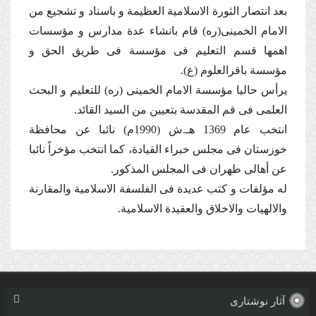
بعد انتصار الثورة الاسلامیة العظیمة و باسناد و تشجیع من
الامام الخمینی(ره) قام بانشاء عدة مدارس و مؤسسات
اهمها قسم التعلیم فی مؤسسة فى طریق الحق و
مؤسسة باقرالعلوم (ع).
یرأس حالیا مؤسسة الامام الخمینی (ره) للتعلیم و البحث
العلمی فی قم المقدسة بتعیین من السید القائد.
انتخب عام 1369 هـ.ش (1990م) نائبا عن محافظة
خوزستان فی مجلس خبراء القیادة، كما انتخب مؤخراً نائبا
عن أهالی طهران فى المجلس المذكور.
له مؤلفات و كتب عدیدة فی الفلسفة الاسلامیة والمقارنة
والالهیات والاخلاق والعقیدة الاسلامیة.
آثار نوشتاری