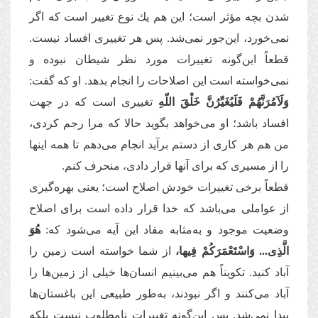
شدن بچه مؤثر است؛ این هم یك نوع تغییر است كه اگر
نمی‌‌خورد، این‌جور نمی‌شد. پس هر تغییری افساد نیست.
قطعاً این‌گونه تغییرات مورد نظر شیطان نبوده و
نمی‌خواسته است این اصلاحات را انجام بدهد. او كه گفت:
وَلَآمُرَنَّهُمْ فَلَیُغَیِّرُنَّ خَلْقَ اللّهِ
تغییری است كه در جهت
افساد باشد؛ او می‌خواهد بگوید حالا كه مرا رجم كردی،
من هم هر كاری از دستم برآید انجام می‌دهم تا همه اینها
را از مسیری كه برای آنها قرار دادی، منحرف كنم.
قطعاً برخی تغییرات خودش اصلاح است؛ یعنی بهره‌گیری
از عواملی می‌باشد كه خدا قرار داده است برای اصلاح
وضعیت موجود و به‌مثابه مفاد این آیه می‌شود كه:
هُوَ
الَّذِی... وَاسْتَعْمَرَكُمْ فِیها،
از شما خواسته است زمین را
آباد كنید. تكویناً هم می‌بینیم انسان‌ها خیلی از زمین‌ها را
آباد می‌كنند و اگر نبودند، به‌طور طبیعی این باغستان‌ها
پیدا نمی‌شد. پس این‌گونه تغییرات نامطلوب نیست بلکه