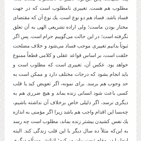
مطلوب هم هست. تغییری نامطلوب است كه در جهت
فساد باشد. فساد هم دو نوع است. یك نوع آن که مقتضای
مختار بودن ماست؛ ولی اراده تشریعی الهی به آن تعلق
نگرفته است؛ در این حالت می‌گوییم حرام است. پس اگر
ثبوتاً بدانیم تغییری موجب فساد می‌شود و خلاف مصلحت
خلقت است، بر اساس قواعد عقلی و كلامی قطعاً ممنوع
خواهد بود. عكس آن، تغییری است كه مطلوب است و
باید انجام بشود كه درجات مختلف دارد و ممكن است به
حد وجوب هم برسد. برای نمونه، اگر تعویض كبد یا قلب
كسی باعث ‌شود انسانی زنده بماند و هیچ ضرری هم به
دیگری نرسد، اگر دلیلی خاص برخلاف آن نداشته باشیم،
چه‌بسا این اقدام واجب هم باشد زیرا اگر مؤمنی به اندازه
یك نفس كشیدن بیشتر زنده بماند، مطلوب است چه رسد
به این‌که مثلاً ده سال دیگر با این قلب زندگی كند. البته
اینها را در مقام ثبوت بیان می‌كنم؛ اثباتش مسأله دیگری