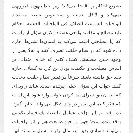
تشریع احكام را اقتضا می‌كند؛ زیرا خدا بیهوده امر‌و‌نهی
نمی‌كند و لااقل عدلیه و به‌خصوص شیعه معتقدند
الواجبات الشرعیه الطاف فی الواجبات العقلیه. احكام
تابع مصالح و مفاسد واقعی هستند. اکنون سؤال این است
که آیا مصلحتی اقتضا می‌كند به انسان‌ها تشریعاً اجازه
داده شود که در نظام خلقت تصرف كنند یا نه؟ یعنی از
وجود چنین مصلحتی كشف كنیم كه خدای متعالی بر
اساس مصلحت و حكیمانه بودن این كار، به كسانی اجازه
دهد حق داشته باشند شرعاً در تغییر نظام خلقت دخالت
كنند. جواب این سؤال خیلی پیچیده است. شاید زاویه‌ای
كه انسان بتواند برای پیدا كردن جواب وارد شود، این است
كه فكر كنیم این تغییر در چند شكل می‌تواند انجام بگیرد.
یك وقت بر اثر تزاحم عوامل طبیعتْ یك فساد تكوینی
واقع شده است؛ چون در خودِ طبیعت هم بر اثر تزاحمات
می‌تواند فسادی پدید آید، مثل زلزله، سیل و مانند آنها.