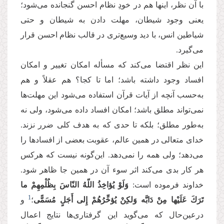
با آن نظر، اینها هم در خودِ نظام احسن گنجانده می‌شود؛
یعنی وجود شیطان، مهلت دادن به شیطان و حتی
شیاطین انس، با دید وسیع‌تری در قالب نظام احسن قرار
می‌گیرد.
این نظر اقتضا می‌كند كه مسأله امكان تغییر و امكان
افساد وجود داشته باشد؛ اما تا كجا؟ هم عقلاً و هم
به‌حسب آنچه از آیات قرآن استفاده می‌شود این مهلت‌‌ها
نمی‌تواند مطلق باشد؛ امكان افساد داده می‌شود، ولی نه
به‌طور مطلق؛ بلكه تا حدی كه به هدف کلی ضرر نزند.
خدای متعالی در همین عالم، عقوبت بعضی از افسادها را
می‌دهد؛ ولی همه را نمی‌دهد. این‌گونه نیست كه هركس
هر كار بدی می‌كند اثر سوء آن در همین ‌جا ظاهر شود.
خداوند فرموده است:
وَلَوْ یُؤاخِذُ اللّهُ النّاسَ بِظُلْمِهِمْ ما
1
تَرَكَ عَلَیْها مِنْ دَابَّه وَلكِنْ یُؤخِّرُهُمْ إِلی أَجَلٍ مُسَمًّی
؛
و
درعین‌حال که می‌گوید این گرفتاری‌ها نتایج اعمال