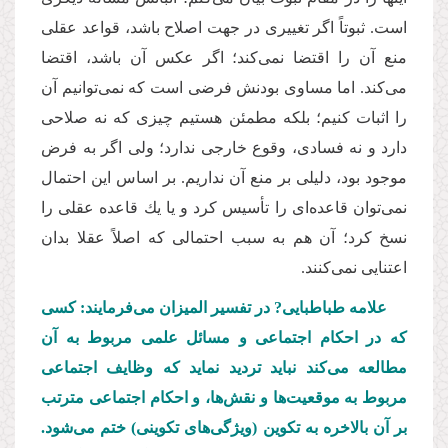
است. ثبوتاً اگر تغییری در جهت اصلاح باشد، قواعد عقلی
منع‌ آن را اقتضا نمی‌كند؛ اگر عكس آن باشد، اقتضا
می‌كند. اما مساوی بودنش فرضی است كه نمی‌توانیم آن
را اثبات كنیم؛ بلكه مطمئن هستیم چیزی كه نه صلاحی
دارد و نه فسادی، وقوع خارجی ندارد؛ ولی اگر به فرض
موجود بود، دلیلی بر منع آن نداریم. بر اساس این احتمال
نمی‌توان قاعده‌ای را تأسیس كرد و یا یك قاعده عقلی را
نسخ كرد؛ آن هم به سبب احتمالی كه اصلاً عقلا بدان
اعتنایی نمی‌كنند.
علامه طباطبایی? در تفسیر المیزان می‌فرمایند: كسی
كه در احكام اجتماعی و مسائل علمی مربوط به آن
مطالعه می‌كند نباید تردید نماید كه وظایف اجتماعی
مربوط به موقعیت‌ها و نقش‌ها، و احكام اجتماعی مترتب
بر آن بالاخره به تكوین (ویژگی‌های تكوینی) ختم می‌شود.