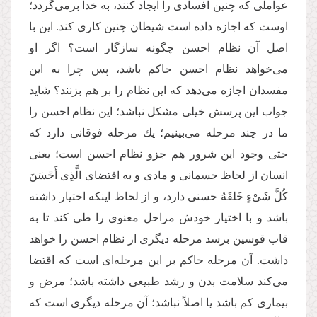
عواملی كه چنین افسادی را ایجاد كنند، به خدا برمی‌گردد؛
اوست كه اجازه داده است شیطان چنین كاری كند. این با
اصل آن نظام احسن چگونه سازگار است؟ اگر او
می‌خواهد نظام احسن حاكم باشد، پس چرا به این
مفسدان اجازه می‌دهد كه این نظام را بر هم بزنند؟ شاید
جواب این پرسش خیلی مشكل نباشد؛ این نظام احسن را
ما در چند مرحله می‌بینیم؛ یك مرحله فوقانی دارد كه
حتی وجود این شرور هم جزو نظام احسن است؛ یعنی
انسان از لحاظ جسمانی و مادی و به اقتضای الَّذِی أَحْسَنَ
كُلَّ شَیْءٍ خَلقَهُ حسنی دارد، و از لحاظ اینكه اختیار داشته
باشد و با اختیار خودش مراحل معنوی را طی كند تا به
قاب قوسین برسد مرحله دیگری از نظام احسن را خواهد
داشت. آن مرحله حاكم بر این مرحله‌ای است كه اقتضا
می‌كند سلامت بدن و رشد طبیعی داشته باشد؛ مرض و
بیماری كم باشد یا اصلاً نباشد؛ آن مرحله دیگری است كه