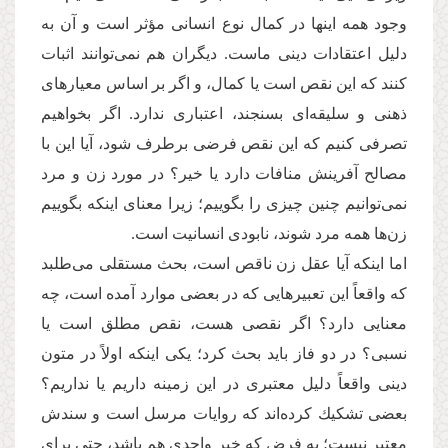
وجود همه اینها در كمال نوع انسانی مؤثر است و آن به
دلیل اعتقادات دینی ماست. دیگران هم نمی‌توانند اثبات
كنند كه این نقص است یا كمال، و اگر بر اساس معیارهای
ذهنی و سلیقه‌ای بسنجند، اعتباری ندارد. اگر بخواهیم
تصرفی كنیم كه این نقص فرضی برطرف شود، آیا این با
مصالح آفرینش منافات دارد یا خیر؟ در مورد زن و مرد
نمی‌توانیم چنین چیزی را بگوییم؛ زیرا معنای اینكه بگوییم
زن‌ها همه مرد شوند، نابودی انسانیت است.
اما اینكه آیا عقل زن ناقص است، بحث مستقلی می‌طلبد
كه واقعاً این تعبیرهایی كه در بعضی موارد آمده است، چه
معنایی دارد؟ اگر نقصی هست، نقص مطلق است یا
نسبی؟ در دو فاز باید بحث كرد؛ یكی اینكه اولاً در متون
دینی واقعاً دلیل معتبری در این زمینه داریم یا نداریم؟
بعضی تشكیك كرده‌اند كه روایات مرسل است و سندش
معتبر نیست؛ به فرض كه خبر واحدی هم باشد، حتی برای