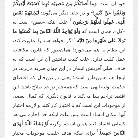
خودتان است:
وَما أَصابَكُمْ مِنْ مُصِیبَه فَبِما كَسَبَتْ أَیْدِیكُمْ
2
وَیَعْفُوا عَنْ كَثِیرٍ؛
و در جای دیگر می‌گوید:
لِیُذِیقَهُمْ بَعْضَ
3
الَّذِی عَمِلُوا لَعَلَّهُمْ یَرْجِعُونَ
.
علت اینكه «بعض» است نه
«كل»، همان است كه
وَلَوْ یُؤاخِذُ اللّهُ النّاسَ بِما كَسَبُوا ما
4
تَرَكَ عَلی ظَهْرِها مِنْ دَابَّه
.
اگر بخواهد همه را عقوبت كند،
این نظام به هم می‌خورد؛ همان‌طور كه قانون مكافات
عمل كلیت ندارد. علت كلیت نداشتن آن این است كه به
هدف اصلی آفرینش انسان در این جهان ضربه می‌زند. در
اینجا هم همین‌طور است؛ یعنی درعین‌حال که اقتضای
حكمت اولیه الهی است كه همه‌چیز در حد صلاح باشد، این
اقتضا تزاحم پیدا می‌كند با قانون دیگری كه كمال بعضی
از موجودات این است كه با اختیار كار كنند و لازمه اختیار
آنها امكان افساد است. پس علت اینكه خدا اجازه می‌دهد
كسانی افساد كنند همین است، وگرنه
لَوْ یَشاءُ اللّهُ لَهَدَی
5
النّاسَ جَمِیعاً
.
برای اینكه هدف خلقت موجودات مختار