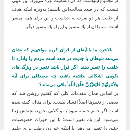
از مجموع اینهاست كه كل انسانیت بهره می‌برد؛ این عیبی
نیست كه در صدد معالجه‌اش باشیم؛ به‌ویژه اینكه هدف
از خلقت هر دو تقرب به خداست و این برای همه میسر
است؛ منتها آن از یك مسیر و این از یك مسیر دیگر.
بالاخره ما با آیه‌ای از قرآن كریم مواجهیم كه نشان
می‌دهد شیطان با جدیت در صدد است مردم را وادارد تا
خلقت را تغییر دهند. اگر قرار باشد تغییر در ویژگی‌های
تكوینی اشكالی نداشته باشد، چه مصداقی برای آیه
6
وَلَآمُرَنَّهُمْ فَلَیُغَیِّرُنَّ خَلْقَ اللّهِ
باقی می‌ماند؟
بر اساس همان مقدمات كلی که گفتیم روشن شد که
بعضی از تغییرها اصلاً افساد نیست. برای مثال، گفته شده
است اگر خانم حامله میوه به و گلابی بخورد، بچه‌اش زیبا
می‌شود. این یك تغییر است؛ با این خوراك خصوصیات
جنین را تغییر می‌دهد؛ یا اینكه خوردن رطب برای حلیم