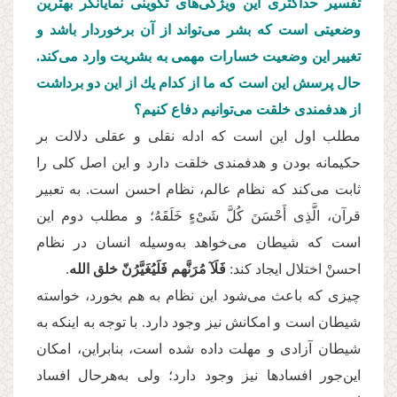
تفسیر حداكثری این ویژگی‌های تكوینی نمایانگر بهترین
وضعیتی است كه بشر می‌تواند از آن برخوردار باشد و
تغییر این وضعیت خسارات مهمی به بشریت وارد می‌كند.
حال پرسش این است كه ما از كدام یك از این دو برداشت
از هدفمندی خلقت می‌توانیم دفاع كنیم؟
مطلب اول این است كه ادله نقلی و عقلی دلالت بر
حكیمانه بودن و هدفمندی خلقت دارد و این اصل كلی را
ثابت می‌كند كه نظام عالم، نظام احسن است. به تعبیر
قرآن، الَّذِی أَحْسَنَ كُلَّ شَیْءٍ خَلَقَهُ؛ و مطلب دوم این
است كه شیطان می‌خواهد به‌وسیله انسان در نظام
احسنْ اختلال ایجاد كند:
فَلَآ مُرَنَّهم فَلَیُغَیَّرُنّ خلق الله
.
چیزی كه باعث می‌شود این نظام به هم بخورد، خواسته
شیطان است و امكانش نیز وجود دارد. با توجه به اینكه به
شیطان آزادی و مهلت داده شده است، بنابراین، امكان
این‌جور افسادها نیز وجود دارد؛ ولی به‌هر‌حال افساد