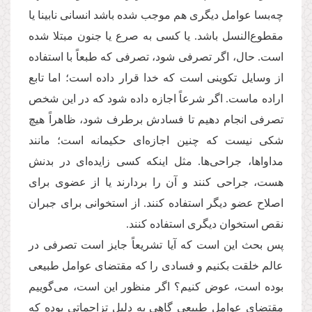
چه‌بسا عوامل دیگری هم موجب شده باشد انسانی نابینا یا
مقطوع‌النسل باشد. یا كسی به صرع یا جنون مبتلا شده
است. حال، اگر تصرفی شود، تصرفی که طبعاً با استفاده
از وسایل تكوینی است كه خدا قرار داده است؛ اما تابع
اراده ماست. اگر شرعاً اجازه داده شود كه در این شخص
تصرفی انجام دهیم تا فسادش برطرف شود، ظاهراً هیچ
شكی نیست كه چنین اجازه‌ای حكیمانه است؛ مانند
مداواها، جراحی‌ها. مثل اینكه كسی زایده‌ای در بدنش
هست، جراحی كنند و آن را بردارند یا از عضوی برای
اصلاح عضو دیگر استفاده كنند. از استخوانی برای جبران
نقص استخوان دیگری استفاده كنند.
پس بحث این است كه آیا تشریعاً جایز است تصرفی در
عالم خلقت بكنیم و فسادی را كه مقتضای عوامل طبیعی
بوده است، عوض كنیم؟ اگر منظور این است، می‌گوییم
مقتضای عوامل طبیعی گاهی به دلیل تزاحماتی بوده كه