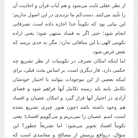
از نظر عقلی ثابت می‌شود و هم آیات قرآن و احادیث آن
را تأیید می‌كنند. دست‌كم ما تردیدی در این اصول نداریم؛
این بیانی بود كه تكویناً خدا اجازه داده است تصرفاتی
انجام شود؛ حتی اگر به فساد منتهی شود؛ یعنی اراده
تكوینی الهی با این منافاتی ندارد؛ مگر به حدی برسد كه
نقض غرض شود.
اما اینكه امكان تصرف در تكوینیات از نظر تشریع چه
حكمی دارد، فاز دیگری است. بر اساس بحث قبلی، برای
اینكه بعضی از این موجودات بتوانند با اختیار خودشان
تكامل یابند باید زمینه تكامل آنها فراهم شود و فضای
آزادی در اختیار آنها قرار گیرد و امكان عصیان و افساد
هم وجود داشته باشد (چون هنوز چیزی تشریع نشده
است، اسم عصیان را نمی‌بریم و می‌گوییم افساد)؛ یعنی
تكویناً افساد تجویز می‌شود؛ اما تشریعاً چطور؟ این
سؤال، درواقع پرسش از مصالح و مفاسدی است كه