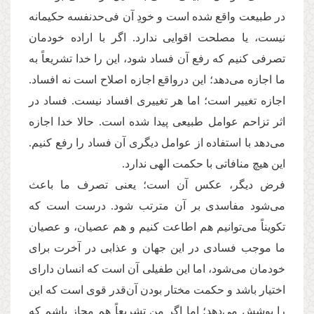
در طبیعت واقع شده است و خودِ آن فی‌حدنفسه حكیمانه
نیست، یا مصلحت اقوایی ندارد. اگر با اراده خودمان
تصرفی كنیم كه رفع آن فساد شود، این را خدا تشریعاً به
ما اجازه می‌دهد؛ این درواقع اجازه اصلاح است نه افساد.
اجازه تغییر است؛ اما هر تغییری افساد نیست. فساد در
اثر تزاحم عوامل طبیعی پیدا شده است. ‌حالا خدا اجازه
می‌دهد با استفاده از عوامل دیگری آن فساد را رفع كنیم.
این هیچ منافاتی با حكمت الهی ندارد.
فرض دیگر، عكس آن است؛ یعنی تصرف ما باعث
می‌شود مفاسدی بر آن مترتب شود. درست است که
تكویناً می‌توانیم هم اطاعت كنیم و هم عصیان، و عصیان
ما موجب فسادی در این جهان و عذابی در آخرت برای
خودمان می‌شود، اما این طفیلی آن است كه انسان دارای
اختیار باشد و حكمت مختار بودن آن‌قدر قوی است كه این
را پوشش می‌دهد؛ اما اگر من تشریعاً هم مجاز باشم که