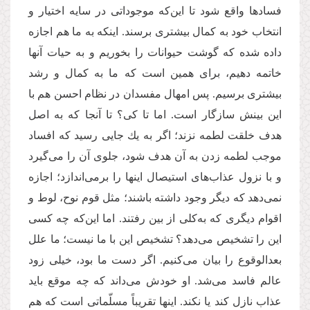
فسادها واقع شود تا این‌که موجوداتی در سایه اختیار و
انتخاب خود به كمال بیشتری برسند. اینكه به ما هم اجازه
داده شده که گوشت حیوانات را بخوریم و به حیات آنها
خاتمه دهیم، برای همین است كه ما به كمال و رشد
بیشتری برسیم. پس امهال مفسدان در نظام احسن هم با
این بینش سازگار است. اما تا كی؟ تا آنجا كه به اصل
هدف خلقت لطمه نزند؛ اگر به یك جایی رسید كه افساد
موجب لطمه زدن به آن هدف شود، جلوی آن را می‌گیرد
و با نزول عذاب‌های استیصال اینها را برمی‌اندازد؛ اجازه
نمی‌دهد كه دیگر وجود داشته باشند؛ مثل قوم نوح، لوط و
اقوام دیگری كه به‌كلی از بین رفتند. اما این‌که چه كسی
این را تشخیص می‌دهد؟ تشخیص‌ این با ما نیست؛ ما علل
بعدالوقوع را بیان می‌كنیم. اگر دست ما بود، خیلی زود
عالم فاسد می‌شد. او خودش می‌داند كه چه موقع باید
عذاب نازل كند یا نكند. اینها تقریباً مسلّماتی است كه هم