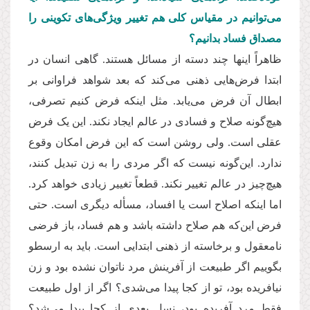
می‌توانیم در مقیاس كلی هم تغییر ویژگی‌های تكوینی را
مصداق فساد بدانیم؟
ظاهراً اینها چند دسته از مسائل هستند. گاهی انسان در
ابتدا فرض‌هایی ذهنی می‌كند كه بعد شواهد فراوانی بر
ابطال آن فرض می‌یابد. مثل اینكه فرض كنیم تصرفی،
هیچ‌گونه صلاح و فسادی در عالم ایجاد نكند. این یک فرض
عقلی است. ولی روشن است كه این فرض امکان وقوع
ندارد. این‌گونه نیست كه اگر مردی را به زن تبدیل کنند،
هیچ‌چیز در عالم تغییر نكند. قطعاً تغییر زیادی خواهد كرد.
اما اینكه اصلاح است یا افساد، مسأله دیگری است. حتی
فرض این‌که هم صلاح داشته باشد و هم فساد، باز فرضی
نامعقول و برخاسته از ذهنی ابتدایی است. باید به ارسطو
بگوییم اگر طبیعت از آفرینش مرد ناتوان نشده بود و زن
نیافریده بود، تو از كجا پیدا می‌شدی؟ اگر از اول طبیعت
فقط مرد آفریده بود، نسل بعدی از كجا پیدا می‌شد؟