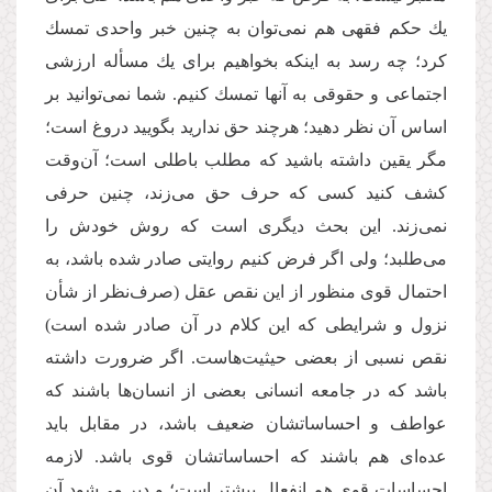
یك حكم فقهی هم نمی‌توان به چنین خبر واحدی تمسك
كرد؛ چه رسد به اینكه بخواهیم برای یك مسأله ارزشی
اجتماعی و حقوقی به آنها تمسك كنیم. شما نمی‌توانید بر
اساس آن نظر دهید؛ هرچند حق ندارید بگویید دروغ است؛
مگر یقین داشته باشید كه مطلب باطلی است؛ آن‌وقت
كشف كنید كسی كه حرف حق می‌زند، چنین حرفی
نمی‌زند. این بحث دیگری است كه روش خودش را
می‌طلبد؛ ولی اگر فرض كنیم روایتی صادر شده باشد، به
احتمال قوی منظور از این نقص عقل (صرف‌نظر از شأن
نزول‌ و شرایطی كه این كلام در آن صادر شده است)
نقص نسبی از بعضی حیثیت‌هاست. اگر ضرورت داشته
باشد که در جامعه انسانی بعضی از انسان‌ها باشند كه
عواطف و احساساتشان ضعیف باشد، در مقابل باید
عده‌ای هم باشند كه احساساتشان قوی باشد. لازمه
احساسات قوی هم انفعال بیشتر است؛ و دیر می‌شود آن