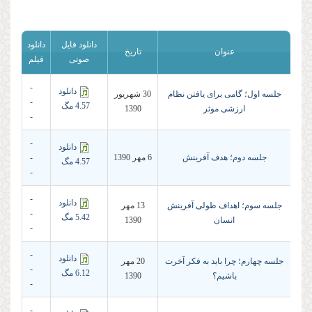
دانلود فایل
دانلود
عنوان
تاریخ
صوتی
فیلم
-
دانلود
جلسه اول؛ گامی برای یافتن نظام
30 شهريور
-
4.57 مگ
ارزشی موثر
1390
-
-
دانلود
جلسه دوم؛ هدف آفرینش
6 مهر 1390
-
4.57 مگ
-
-
دانلود
جلسه سوم؛ اهداف طولی آفرینش
13 مهر
-
5.42 مگ
انسان
1390
-
-
دانلود
جلسه چهارم؛ چرا باید به فکر آخرت
20 مهر
-
6.12 مگ
باشیم؟
1390
-
-