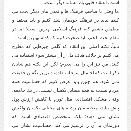
است، اعتقاد قلبى یك مسأله دیگر است.
ما وقتى با صاحب فرهنگ ها و تمدن هاى دیگر بحث مى
كنیم نباید در فرهنگ خودمان شك كنیم و باید معتقد و
مطمئن باشیم كه، فرهنگ اسلامى بهترین است؛ اما در
مقام بحث با هم، باید صحبت كنیم كه كدام بهترین است.
ثانیاً، نكته اصلى این انتقاد كه گاهى چیزهایى كه مطرح
مى كنیم بر خلاف هدف ما، از آن بیشتر سوء استفاده مى
كنند، من نیز این را مى پذیرم؛ لكن این نكته هم شایان
ذكر است كه احتمال سوء استفاده، دلیل بر نگفتن حقیقت
نمى شود. هم چنین باید عرض كنیم كه حساسیت همه
مردم نسبت به همه مسایل یكسان نیست. در یك جامعه،
وقتى مشكل اقتصادى، مثل تورم یا كاهش ارزش پول
پیش بیاید، متخصصان رشته هاى مختلف یكسان واكنش
نشان نمى دهند؛ بلكه متخصص اقتصادى است كه
دورنماى بد آن را ترسیم مى كند، حساسیت نشان مى