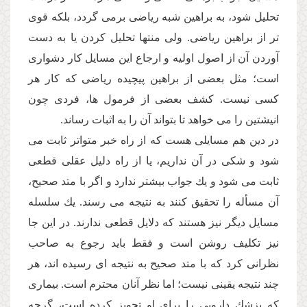
تحلیل شود، به براهین شبه ریاضى برمى گردد، بلكه قوى
تر از براهین ریاضى. ولى منتها تحلیل كردن یا به دست
آوردن آن از اصول اولیه و ارجاع این مسایل كار دشوارى
است؛ مثل بعضى از براهین پیچیده ریاضى كه كار هر
كسى نیست. كشف بعضى از فرمول ها، فردى چون
انیشتین را مى خواهد تا بتواند آن را به اثبات رساند.
در دین هم مسایلى هست كه از راه خبر متواتر ثابت مى
شود و شكى در آن نداریم، یا از راه دلیل عقلى قطعى
ثابت مى شود و یك جواب بیشتر ندارد و اگر با متد صحیح،
آن مسأله را تحقیق كنند به نتیجه مى رسند. یك سلسله
مسایل دیگر نیز هستند كه دلایل قطعى ندارند. در این جا
نیز تكلیف روشن است و فقط باید رجوع به صاحب
نظرانى كرد كه با متد صحیح به نتیجه اى رسیده اند، هر
چند نتیجه یقینى نیست؛ اما نظر آنان محترم است. بیمارى
كه پزشك دارویى را براى او تجویز كرده است، گرچه