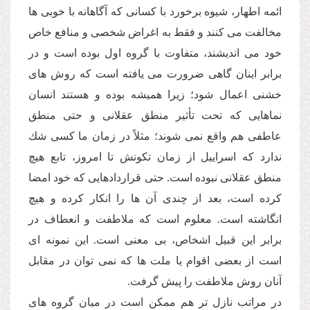
ائمه اطهار، شیوه برخورد با كسانى كه آگاهانه با خوبى ها
مخالفت مى كنند و فقط به اغراض شخصى و منافع خاص
خود مى اندیشند، متفاوت با گروه اول بوده است و در
برابر اینان گاهى ضرورت مى یافته است كه روش هاى
خشنى اعمال شود؛ زیرا همیشه بوده و هستند انسان
نماهایى كه تحت تأثیر منطق عقلانى و حتى منطق
عاطفى هم واقع نمى شوند؛ مثلاً در زمان ما كسى شك
ندارد كه اسراییل از زمان تكونش تا امروز، تابع هیچ
منطق عقلانى نبوده است. حتى قراردادهایى كه خود امضا
كرده است، بعد از چندى آن ها را انكار كرده و هیچ
انگاشته است. معلوم است كه ملاطفت و انعطاف در
برابر این قبیل اشخاص، بى معنى است. این نمونه اى
است از بعضى اقوام یا ملت ها كه نمى توان در مقابل
آنان روش ملاطفت را پیش گرفت.
در مراتب نازل تر هم ممكن است در میان گروه هاى