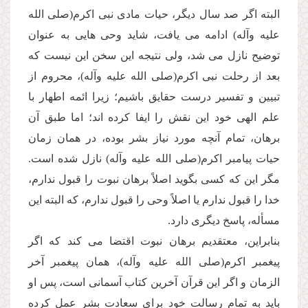
البته اگر صد سال دیگر، حیات مادى نبى اكرم(صلى الله
علیه وآله) ادامه مى یافت، شاید وحى هایى به عنوان
توضیح نازل مى شد، ولى نتیجه این سخن این نیست كه
بعد از رحلت نبى اكرم(صلى الله علیه وآله)، محروم از
تبیین و تفسیر درست حقایق باشیم؛ زیرا ائمه اطهار با
علم الهى خود این نقش را ایفا كرده اند؛ اما طبق آن
برهان، تمام آنچه مورد نیاز بشر بوده، در همان زمان
حیات پیامبر اكرم(صلى الله علیه وآله) نازل شده است.
مگر این كه كسى بگوید اصلاً برهان نبوت را قبول ندارم،
خدا را قبول ندارم یا اصلاً وحى را قبول ندارم، كه البته این
مسأله، پاسخ دیگرى دارد.
بنابراین، معتقدیم برهان نبوت اقتضا مى كند كه اگر
پیغمبر اكرم(صلى الله علیه وآله)، همان پیغمبر آخر
الزمان و اگر این قرآن آخرین كتاب آسمانى است، پس او
باید به تمام رسالت خود براى سعادت بشر عمل كرده