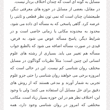
مسایل به گونه اى است كه چندان اختلاف بردار نیست.
در مقابل، بعضى از مسایل در حوزه هاى معرفتى دیگر،
طبیعتشان چنان است كه نمى تون نظر قطعى و ثابتى را
عرضه كرد. گاهى پاسخى كه به مسأله اى داده مى شود،
محدود به محدوده مكانى یا زمانى خاصى است و در
شرایط دیگر، پاسخ مسأله عوض مى شود. به فرض،
قیدى در صورت مسأله اضافه مى شود كه بالطبع جواب
مسأله هم تغییر مى یابد. بسیارى از رشته هاى علوم
انسانى این چنین است؛ مثلاً نظریات گوناگون در مسایل
مختلف روان شناسى كم نیست. این در حالى است كه
امروزه برخى مى خواهند روان شناسى را حتى جزو علوم
تجربى به شمار آورند و مدعى هستند كه از روش هاى
دقیق براى حل مسایل آن استفاده مى كنند؛ ولى با وجود
این، اختلاف نظر هم در این حوزه بسیار زیاد است. مكاتب
مختلفى كه امروز در روان شناسى وجود دارد، همه