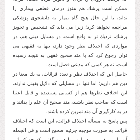
ممكن است پزشك هم هنوز درمان قطعى بیمارى را
نداند، با این حال هیچ گاه بیمار به دانشجوى پزشكى
مراجعه نخواهد كرد؛ زیرا مى داند كه تشخیص و تجویز
پزشك، نزدیك تر به واقع است. در مسایل دینى هم، در
مواردى كه اختلاف نظر وجود دارد، تنها به فقیهى مى
توان رجوع كرد كه با متد صحیح فقهى به نتیجه رسیده
است، نه هر كسى كه مدعى فضل است.
حاصل این كه اختلاف نظر و تعدد قرائات، به یك معنا در
دین هم داریم؛ اما تنها در مسایلى كه دلایل یقینى ندارند.
این اختلاف نظرها هم از كسانى پسندیده و قابل اعتنا
است كه صاحب نظر باشند، متد صحیح آن علم را بدانند و
در به كارگیرى آن متد تمرین كرده باشند.
پس پاسخ به مسأله اختلاف قرائت، این است كه اختلاف
قرائت به صورت موجبه جزئیه صحیح است و فى الجمله
آن را مى پذیریم و در این موارد نیز گفتیم كه چه كسانى