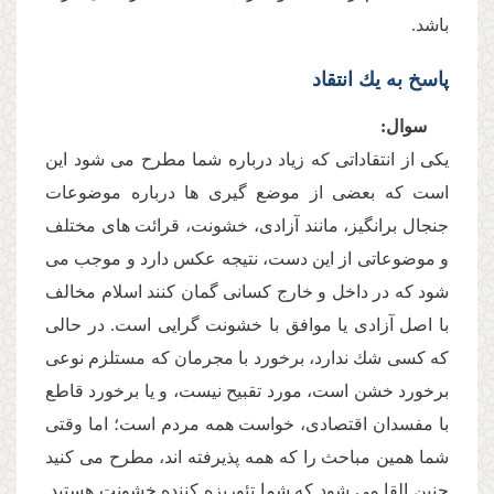
باشد.
پاسخ به یك انتقاد
سوال:
یكى از انتقاداتى كه زیاد درباره شما مطرح مى شود این
است كه بعضى از موضع گیرى ها درباره موضوعات
جنجال برانگیز، مانند آزادى، خشونت، قرائت هاى مختلف
و موضوعاتى از این دست، نتیجه عكس دارد و موجب مى
شود كه در داخل و خارج كسانى گمان كنند اسلام مخالف
با اصل آزادى یا موافق با خشونت گرایى است. در حالى
كه كسى شك ندارد، برخورد با مجرمان كه مستلزم نوعى
برخورد خشن است، مورد تقبیح نیست، و یا برخورد قاطع
با مفسدان اقتصادى، خواست همه مردم است؛ اما وقتى
شما همین مباحث را كه همه پذیرفته اند، مطرح مى كنید
چنین القا مى شود كه شما تئوریزه كننده خشونت هستید.