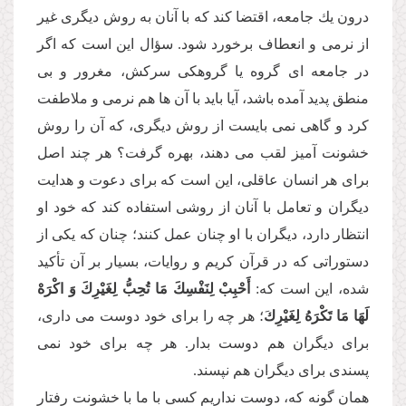
درون یك جامعه، اقتضا كند كه با آنان به روش دیگرى غیر
از نرمى و انعطاف برخورد شود. سؤال این است كه اگر
در جامعه اى گروه یا گروهكى سركش، مغرور و بى
منطق پدید آمده باشد، آیا باید با آن ها هم نرمى و ملاطفت
كرد و گاهى نمى بایست از روش دیگرى، كه آن را روش
خشونت آمیز لقب مى دهند، بهره گرفت؟ هر چند اصل
براى هر انسان عاقلى، این است كه براى دعوت و هدایت
دیگران و تعامل با آنان از روشى استفاده كند كه خود او
انتظار دارد، دیگران با او چنان عمل كنند؛ چنان كه یكى از
دستوراتى كه در قرآن كریم و روایات، بسیار بر آن تأكید
شده، این است كه:
أَحْبِبْ لِنَفْسِكَ مَا تُحِبُّ لِغَیْرِكَ وَ اكْرَهْ
لَهَا مَا تَكْرَهُ لِغَیْرِك
َ؛ هر چه را براى خود دوست مى دارى،
براى دیگران هم دوست بدار. هر چه براى خود نمى
پسندى براى دیگران هم نپسند.
همان گونه كه، دوست نداریم كسى با ما با خشونت رفتار