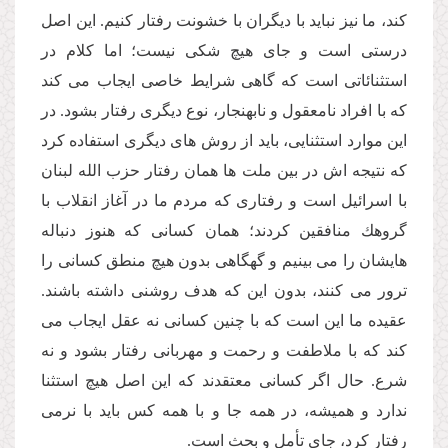
كند، ما نیز نباید با دیگران با خشونت رفتار كنیم. این اصل
درستى است و جاى هیچ شكى نیست؛ اما كلام در
استثنائاتى است كه گاهى شرایط خاصى ایجاب مى كند
كه با افراد نامعقول و نابهنجار، نوع دیگرى رفتار بشود. در
این موارد استثنایى، باید از روش هاى دیگرى استفاده كرد
كه نتیجه اش در بین ملت ها همان رفتار حزب الله لبنان
با اسرائیل است و رفتارى كه مردم ما در آغاز انقلاب با
گروهك منافقین كردند؛ همان كسانى كه هنوز دنباله
هایشان را مى بینیم و گهگاهى بدون هیچ منطق كسانى را
ترور مى كنند، بدون این كه هدف روشنى داشته باشند.
عقیده ما این است كه با چنین كسانى نه عقل ایجاب مى
كند كه با ملاطفت و رحمت و مهربانى رفتار بشود و نه
شرع. حال اگر كسانى معتقدند كه این اصل هیچ استثنا
ندارد و همیشه، در همه جا و با همه كس باید با نرمى
رفتار كرد، جاى تأمل و بحث است.