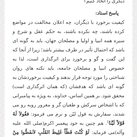
دیگرى را اتخاذ كنیم؟
پاسخ استاد:
كیفیت برخورد با دیگران، چه اعلان مخالفت در مواضع
كرده باشند، چه نكرده باشند، به حكم عقل و شرع و
سیره همه انبیا و اولیا و مصلحان جهان، باید به گونه اى
باشد كه احتمال تأثیر در طرف بیشتر باشد؛ زیرا از آنجا كه
این گفت و گو و برخورد براى اثرگذارى است، لذا به
خصوص انبیا و مصلحان جامعه، باید نكته هاى روان
شناختى را مورد توجه قرار بدهند و كیفیت برخوردشان به
گونه اى باشد كه هدفشان (كه همان اثرگذارى است)
محقق شود. بر همین اساس، خداوند، به ویژه به پیامبرانى
كه با اشخاص سركش و طغیان گر و مغرور روبه رو مى
شدند، سفارش به قول لیّن و نرم مى فرمود:
فقُولاَ لَهُ
1
قَوْلاً لَیِّنا
. هم چنین به خود پیغمبر اكرم(صلى الله علیه
وآله)مى فرماید:
لَوْ كُنْتَ فَظّاً غَلِیظَ القَلْبِ لاَنفَضُّوا مِنْ