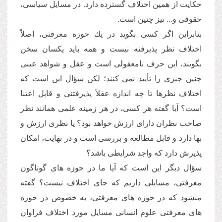
حكایت از همین اختلاف گسترده دارد. در مسایل سیاسى،
حقوقى و... نیز چنین است.
بنابراین اگر كسى بگوید در یك حوزه معرفتى، اصلاً
اختلاف نظر پذیرفته نیست و همه باید یكسان سخن
بگویند، این حرف نامعقولى است و عقل و شواهد عینى
چنین چیزى را تأیید نمى كنند؛ لكن سؤال این است كه
اختلاف نظرها تا چه اندازه عقلاً پذیرفتنى و قابل اعتنا
است؟ آیا گفته هر كسى، در هر زمینه علمى همانند نظر
صاحب نظران داراى ارزش خواهد بود؟ یا نظرى ارزش و
بها دارد و قابل مطالعه و بررسى است و در نهایت، امكان
پذیرش دارد كه واجد شرایطى باشد؟
سؤال دیگر این است كه آیا ما در حوزه هاى گوناگون
معرفتى، مسایلى داریم كه جاى اختلاف نیست؟ گفته
مىشود كه در حوزه هاى معرفتى، به خصوص در حوزه
هاى معرفتى علوم انسانى مسایل مورد اختلاف فراوان