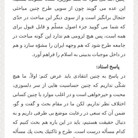
این عده مى گویند چون از سویى طرح چنین مباحثى
جنجال برانگیز است و از سوى دیگر این مباحث در حدّى
كه شما مى گویید جزء اصول مسلّم و قابل قبول براى
همه است، پس هیچ لزومى هم ندارد این گونه مباحث در
جامعه طرح شود كه هم وجهه ایران را مشوّه سازد و هم
در داخل موجبات بدبینى به اسلام را فراهم آورد.
پاسخ استاد:
در پاسخ به چنین انتقادى باید عرض كنم: اولاً، ما هیچ
شكّى نداریم كه چنین حساسیت هایى از سر دلسوزى،
محبت و خیرخواهى است و در اغلب موارد با چنین كسانى
اختلاف نظر نداریم. لكن ما در مقام بحث و گفت و گو،
ضمن آن كه سعى در رعایت موضع بى طرفى داریم و به
دنبال حقیقت هستیم، باید در این باره هم بحث كنیم كه
كدام مسأله درست است. طرح و تاكتیك بحث یك مسأله