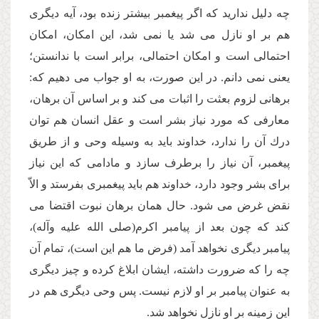
چه دلیل ندارید كه اگر پیغمبر بیشتر زنده بود، آیه دیگرى
هم بر او نازل مى شد یا نمى شد، این امكان، امكان
احتمالى است و امكان احتمالى، برابر است با ندانستن؛
یعنى نمى دانم. در این صورت، به او جواب مى دهیم كه:
برهانى لزوم بعثت را اثبات مى كند و بر اساس آن برهان،
معارفى كه مورد نیاز بشر است و عقل انسان هم توان
درك آن را ندارد، خداوند باید به وسیله وحى و از طریق
پیغمبر، آن نیاز را برطرف سازد و مادامى كه این نیاز
براى بشر وجود دارد، خداوند هم باید پیغمبرى بفرستد و الاّ
نقض غرض مى شود. حال همان برهان نبوت اقتضا مى
كند كه چون بعد از پیامبر اكرم(صلى الله علیه وآله)،
پیامبر دیگرى نخواهد آمد (فرض ما هم این است)، تمام آن
چه را كه ضرورت داشته، ایشان ابلاغ كرده و چیز دیگرى
به عنوان پیامبر بر او لازم نیست. پس وحى دیگرى هم در
این زمینه بر او نازل نخواهد شد.