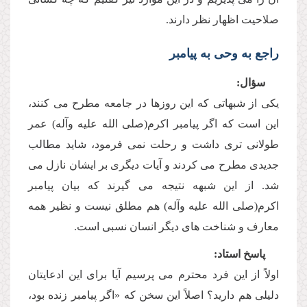
صلاحیت اظهار نظر دارند.
راجع به وحی به پیامبر
سؤال:
یكى از شبهاتى كه این روزها در جامعه مطرح مى كنند،
این است كه اگر پیامبر اكرم(صلى الله علیه وآله) عمر
طولانى ترى داشت و رحلت نمى فرمود، شاید مطالب
جدیدى مطرح مى كردند و آیات دیگرى بر ایشان نازل مى
شد. از این شبهه نتیجه مى گیرند كه بیان پیامبر
اكرم(صلى الله علیه وآله) هم مطلق نیست و نظیر همه
معارف و شناخت هاى دیگر انسان نسبى است.
پاسخ استاد:
اولاً از این فرد محترم مى پرسیم آیا براى این ادعایتان
دلیلى هم دارید؟ اصلاً این سخن كه «اگر پیامبر زنده بود،