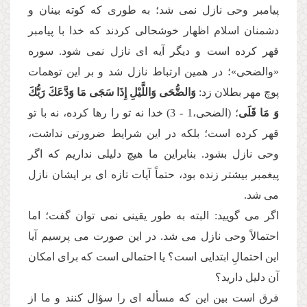
پیامبر وحى نازل نمى شد؛ به طورى كه كوته بینان و
دشمنان اسلام اظهار خوشحالى كردند كه خدا با پیامبر
قهر كرده است و دیگر آیه اى نازل نمى شود. سوره
«والضحى»؛ در همین ارتباط نازل شد و بر این توهمات
پوچ مهر بطلان زد:
وَالضُّحَى وَاللَّیْلِ إِذَا سَجَى مَا وَدَّعَكَ رَبُّكَ
وَ مَا قَلَى
؛ (الضحى،1 - 3) خدا نه تو را رها كرده، نه با تو
قهر كرده است؛ بلكه در این شرایط ضرورتى نداشت،
وحى نازل بشود. بنابراین ما هیچ دلیلى نداریم كه اگر
پیغمبر بیشتر زنده بود، حتماً آیات تازه اى بر ایشان نازل
مى شد.
اگر مى گویید: البته به طور یقینى نمى توان گفت؛ اما
احتمالاً وحى نازل مى شد. در این صورت مى پرسیم آیا
این احتمالِ ابتدایى است؟ یا احتمالى است كه براى امكان
آن دلیل دارید؟
فرق است بین این كه مسأله اى را سؤال كنند و ما از