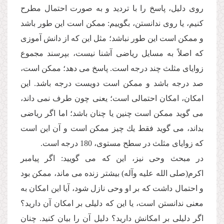
روى دلیل، پاسخ را با تردید و به صورت احتمال مطرح
كنیم، یا روى ندانستن، بگوییم: ممكن است این طور باشد
و ممكن است این طور نباشد؛ مثل این كه از دانش آموزى
كه اصلاً به مسایل ریاضى آشنا نیست، بپرسند مجموع
زوایاى مثلث چند درجه است. پاسخ مى دهد؛ ممكن است،
صد درجه باشد و ممكن است دویست درجه باشد. این
امكان، امكان احتمالى است؛ یعنى چون طرف نمى داند،
مى گوید ممكن است چنین یا چنان باشد؛ اما اگر ریاضى
بداند، مى گوید فقط یك چیز ممكن است و آن این است
كه زوایاى مثلث در سطح مستوى، 180 درجه است.
در مبحث وحى نیز، این كه مى گویید: اگر پیامبر
اكرم(صلى الله علیه وآله) بیشتر زنده مى ماند، ممكن بود
و احتمال داشت كه بر او وحى نازل شود، آیا این امكان به
معنى ندانستن است، یا این كه دلیلى بر امكان آن دارید؟
اگر دلیلى بر امكانش دارید؟ دلیل آن را بیان كنید. چنان