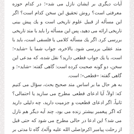
آیات دیگرى بر ایشان نازل مى شد»؛ در كدام حوزه
معرفتى است؟ روش تحقیق این سخن كدام است؟ اگر
این مسأله از قبیل علوم تاریخى است و یك پیش بینى
تاریخى ارائه مى دهید، پس این مسأله را باید با متد تاریخى
بررسى كرد. اگر یك مسأله كلامى یا فلسفى است، باید با
متد عقلى بررسى شود. بالاخره، جواب شما یا «شاید»؛
است، یا یك جواب قطعى دارید؟ نقل شده، كه مدعى این
سخن، دو گونه صحبت كرده است: گاهى گفته: «شاید»؛ و
گاهى گفته: «قطعى»؛ است.
به هر حال ما بر اساس متد صحیح بحث، سؤال مى كنیم
كه: اولاً، آیا ادعاى قطعى مطرح مى سازید یا احتمالى؟
ثانیاً، اگر ادعاى قطعیت و جزمیت دارید، چه دلیلى دارید
كه اگر پیغمبر بیشتر زنده مى بود، چند آیه دیگر هم نازل
مى شد؟ این ادعا در حالى مطرح مى شود كه حتى قبل
از رحلت پیامبر اكرم(صلى الله علیه وآله)، گاه تا مدتى بر