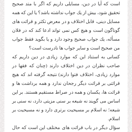
است كه آیا در دین، مسایلى داریم كه اگر با متد صحیح
تحقیق شود، بیش از یك جواب نداشته باشد؟ یا این كه همه
مسایل دینى، قابل اختلاف و در معرض تكثر و قرائت هاى
گوناگون است و هیچ كس نمى تواند ادعا كند كه در فلان
مسأله، یك جواب صحیح وجود دارد و یا بگوید فقط جواب
من صحیح است و سایر جواب ها نادرست است؟
كسانى به استناد این كه موارد زیادى در دین داریم كه
صاحب نظران در دین اختلاف دارند (چنان كه فقها در
موارد زیادى، اختلاف فتوا دارند) نتیجه گرفته اند كه هیچ
قرائتى بر قرائت دیگر رجحان ندارد و همه برداشت ها و
قرائت ها، یكسان و همه در صراط مستقیم هستند. بر این
اساس مى گویند نه شیعه بر سنى مزیتى دارد، نه سنى بر
شیعه؛ نه اسلام بر مسیحیت برترى دارد و نه مسیحیت بر
اسلام.
سؤال دیگر در باب قرائت هاى مختلف این است كه حال