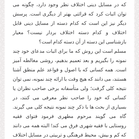
كه در مسایل دینى اختلاف نظر وجود دارد، چگونه مى
توان اثبات كرد كه قرائتى بهتر از دیگرى است. پرسش
دیگر نیز این است كه كدام دسته از مسایل دینى قابل
اختلاف و كدام دسته اختلاف بردار نیست؟ معیار
بازشناسى این دسته از آن دسته كدام است؟
مسلم است این روش كه ما براى اثبات مدعاى خود چند
نمونه را بگیریم و بعد تعمیم بدهیم، روشى مغالطه آمیز
است. همه كسانى كه با اصول و قواعد علم منطق آشنا
هستند، مى دانند كه هیچ وقت با ارائه چند نمونه، نمى توان
نتیجه كلى گرفت؛ ولى متأسفانه برخى صاحب نظران یا
كسانى كه خود را صاحب نظر معرفى مى كنند، در
بسیارى از بحث ها با ذكر چند نمونه نتیجه كلى مى گیرند.
گاه مى گویند مرحوم مطهرى فرمود فتواى فقیه
روستایى با فقیه شهرى فرق مى كند! البته همه مى دانند
كه كم و بیش، محیط فرهنگى و تربیتى در مسایل اختلاف