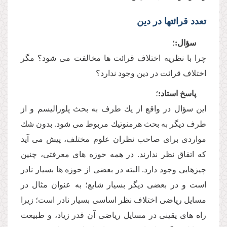
تعدد قرائتها در دین
سؤال:
؛
چرا با نظریه اختلاف قرائت ها مخالفت مى شود؟ مگر
اختلاف قرائت در دین وجود ندارد؟
پاسخ استاد:
؛
این سؤال در واقع از یك طرف به بحث پلورالیسم و از
طرف دیگر به بحث هرمنوتیك مربوط مى شود. بدون شك
مواردى براى صاحب نظران علوم مختلف، پیش مى آید
كه اتفاق نظر ندارند. در همه حوزه هاى معرفتى، چنین
چیزهایى وجود دارد. البته در بعضى از حوزه ها بسیار نادر
است و در بعضى دیگر بسیار شایع؛ به عنوان مثال در
مسایل ریاضى اختلاف نظر اساسى بسیار نادر است؛ زیرا
راه هاى یقینى در مسایل ریاضى آن قدر زیاد، و طبیعت