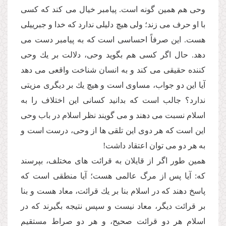
وحى هم همین گونه است. پیامبر خیال مى كند كه كسى
با او حرف مى زند؛ ولى هیچ دلیلى ندارد كه خدا و جبرییلى
هست. این صرفاً احساسى است كه به پیامبر دست مى
دهد. حال اگر كسى هم بگوید وحى، دلالت بر یك وحى
كننده حقیقى مى كند و به انسان شناخت واقعى مى دهد
آیا این دو جواب، مساوى است و هیچ یك بر دیگرى مزیتى
ندارد؟ جالب است كه بدانید كسانى این اختلاف را به
اسلام نسبت مى دهند و مى گویند نظر اسلام در باب وحى
این است كه هر دوى این تلقى ها از وحى، درست است و
به هر دو مى توان اعتقاد داشت!
همین طور اگر از قایلان به قرائت هاى مختلف، بپرسند
كه: آیا پس از مرگ عالمى هست؛ آیا منطقى است كه
پاسخ دهند كه در اسلام بنا بر یك قرائت، معاد هست و بنا
بر قرائت دیگر، معاد نیست و سپس نتیجه بگیرند كه در
اسلام هر دو قرائت صحیح، و هر دو صراط مستقیم