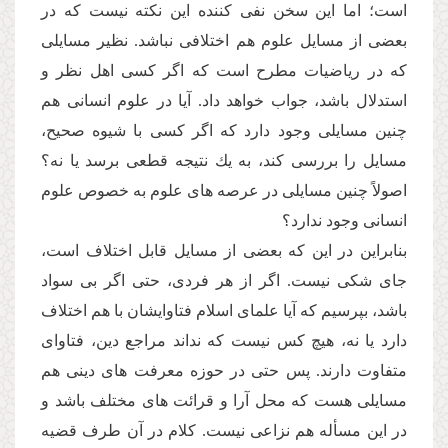
است؛ اما این سخن نفى كننده این نكته نیست كه در
بعضى از مسایل علوم هم اختلافى نباشد. نظیر مسایلى
كه در ریاضیات مطرح است كه اگر كسى اهل نظر و
استدلال باشد، جواب خواهد داد. آیا در علوم انسانى هم
چنین مسایلى وجود دارد كه اگر كسى با شیوه صحیح،
مسایل را بررسى كند، به یك نتیجه قطعى برسد یا نه؟
اصولاً چنین مسایلى در عرصه هاى علوم به خصوص علوم
انسانى وجود ندارد؟
بنابراین در این كه بعضى از مسایل قابل اختلاف است،
جاى شكى نیست. اگر از هر فردى، حتى اگر بى سواد
باشد، بپرسیم كه آیا علماى اسلام فتاوایشان با هم اختلاف
دارد یا نه، هیچ كس نیست كه نداند مراجع دین، فتاواى
متفاوت دارند. پس حتى در حوزه معرفت هاى دینى هم
مسایلى هست كه محل آرا و قرائت هاى مختلف باشد و
در این مسأله هم نزاعى نیست. كلام در آن طرف قضیه