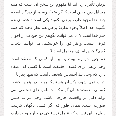
بردار، تأثیر دارد؛ اما آیا مفهوم این سخن آن است كه همه
مسایل دین چنین است؟ اگر مثلاً بپرسیم از دیدگاه اسلام
چند خدا وجود دارد، برخى بگویند یكى است؛ عده اى هم
بگویند خدا اصلاً وجود ندارد؛ برخى هم نظر دهند كه همه
چیز خدا است!؟ آیا مى توانیم بگوییم بین هیچ یك از اقوال
فرقى نیست و هر قول را خواستیم، مى توانیم انتخاب
كنیم؟ چنین امرى، معقول است؟
هم چنین درباره نبوت و انبیا، آیا كسى كه معتقد است
وحى راهى براى كشف حقیقت است با كسى كه اعتقاد
دارد كه وحى یك احساس شخصى است كه هیچ چیز با آن
اثبات نمى شود، یكسان هستند؟ امروز در همین كشور
كسانى معتقدند همان گونه كه احساس هاى شخصى نمى
تواند دلیل بر واقعیت خارجى باشد، وحى نیز به همین
صورت است. همان طور كه اگر كسى ناگهان بترسد،
دلیل بر این نیست كه عامل ترسناكى در خارج وجود دارد،