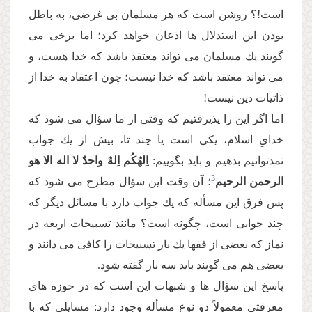
است!؟ روشن است كه هر مسلمان بى غرضى، به باطل
بودن این استدلال ها اذعان خواهد كرد؛ اما برخى مى
گویند یك مسلمان مى تواند معتقد باشد كه خدا هست، و
مى تواند معتقد باشد كه خدا نیست؛ چون اعتقاد به خدا از
ذاتیات دین نیست!
اما اگر این را پذیرفتیم كه وقتى از ما سؤال مى شود كه
خداىِ اسلام، یكى است یا چند تا، بیش از یك جواب
نمدتوانیم بدهیم و باید بگوییم:
اِلهُكُم اِلهٌ واحدٌ لا اله الا هو
3
الرحمن الرحیم
؛ آن وقت این سؤال مطرح مى شود كه
پس فرق این مسأله كه یك جواب دارد با مسائل دیگر كه
چند جوابى است، چگونه است؟ مانند تسبیحات اربعه در
نماز كه بعضى از فقها یك بار تسبیحات را كافى مى دانند و
بعضى هم مى گویند باید سه بار گفته شود.
پاسخ این سؤال ها و شبهات این است كه در حوزه هاى
معرفتى معمولاً دو نوع مسأله وجود دارد: مسایلى كه با