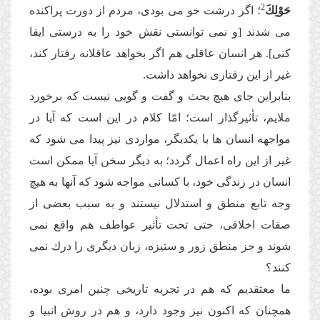
2
حَوْلِكَ
؛ اگر درشت خو مى بودى، مردم از دورت پراكنده
مى شدند [و نمى توانستى نقش خود را به درستى ایفا
كنى]. هر انسان عاقلى هم اگر بخواهد عاقلانه رفتار كند،
غیر از این رفتارى نخواهد داشت.
بنابراین جاى هیچ بحث و گفت و گویى نیست كه برخورد
ملایم، تأثیرگذار است؛ امّا كلام در این است كه آیا در
مواجهه انسان ها با یكدیگر، مواردى نیز پیدا مى شود كه
غیر از این راه اعمال گردد؛ به دیگر سخن آیا ممكن است
انسان در زندگى خود، با كسانى مواجه شود كه آنها به هیچ
وجه تابع منطق و استدلال نیستند و به سبب بعضى از
صفات اخلاقى، حتى تحت تأثیر عواطف هم واقع نمى
شوند و جز منطق زور و ستیزه، زبان دیگرى را درك نمى
كنند؟
ما معتقدیم كه هم در تجربه تاریخى چنین امرى بوده،
همچنان كه اكنون نیز وجود دارد، و هم در روش انبیا و