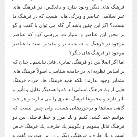
فرهنگ هاى دیگر وجود ندارد و بالعكس، در فرهنگ هاى
غیر اسلامى عناصر و ویژگى هایى هست كه در فرهنگ ما
نیست؟ اگر این چنین باشد آن گاه مى توان با گفت و گو
بر محور این عناصر و امتیازات، بررسى كرد كه عناصر
موجود در فرهنگ ما شایسته تر و مفیدتر است یا عناصر
موجود در فرهنگ هاى دیگر؟
اما اگر اصلاً بین دو فرهنگ، تمایزى قایل نباشیم ـ چنان كه
بر اساس نظریه اى در جامعه شناسى، اصولاً فرهنگ هاى
متمایز وجود ندارند؛ بلكه همه فرهنگ ها، خرده فرهنگ
هایى از یك فرهنگ انسانى اند كه با همدیگر تقابل و تأثیر و
تأثر دارند و مجموعاً فرهنگ بشرى را مى سازند و هر چند
گاهى تضادها و برخوردهایى هست، ولى چنین نیست كه
بتوانیم خط كشى كنیم و یك مرز و خط فاصلى بین دو
فرهنگ قائل بشویم و بگوییم یك طرف، یك فرهنگ خاص
است و یك طرف، فرهنگى دیگر ـ در این صورت گفت و