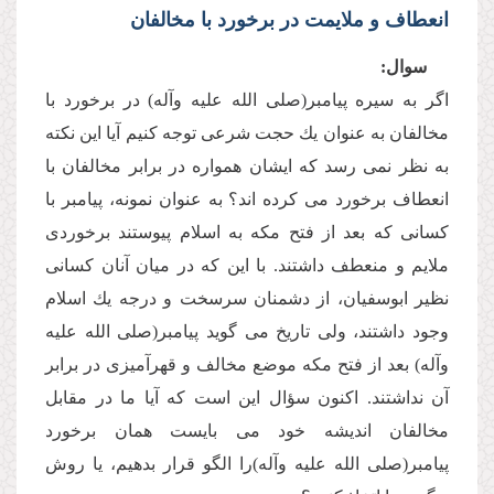
انعطاف و ملایمت در برخورد با مخالفان
سوال:
اگر به سیره پیامبر(صلى الله علیه وآله) در برخورد با
مخالفان به عنوان یك حجت شرعى توجه كنیم آیا این نكته
به نظر نمى رسد كه ایشان همواره در برابر مخالفان با
انعطاف برخورد مى كرده اند؟ به عنوان نمونه، پیامبر با
كسانى كه بعد از فتح مكه به اسلام پیوستند برخوردى
ملایم و منعطف داشتند. با این كه در میان آنان كسانى
نظیر ابوسفیان، از دشمنان سرسخت و درجه یك اسلام
وجود داشتند، ولى تاریخ مى گوید پیامبر(صلى الله علیه
وآله) بعد از فتح مكه موضع مخالف و قهرآمیزى در برابر
آن نداشتند. اكنون سؤال این است كه آیا ما در مقابل
مخالفان اندیشه خود مى بایست همان برخورد
پیامبر(صلى الله علیه وآله)را الگو قرار بدهیم، یا روش