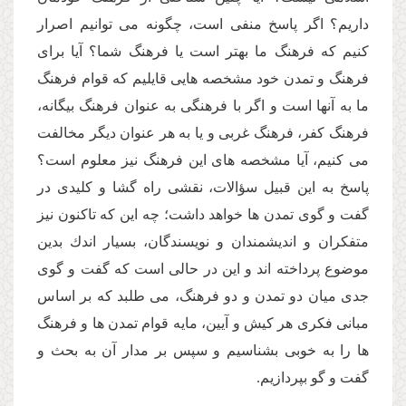
داریم؟ اگر پاسخ منفى است، چگونه مى توانیم اصرار
كنیم كه فرهنگ ما بهتر است یا فرهنگ شما؟ آیا براى
فرهنگ و تمدن خود مشخصه هایى قایلیم كه قوام فرهنگ
ما به آنها است و اگر با فرهنگى به عنوان فرهنگ بیگانه،
فرهنگ كفر، فرهنگ غربى و یا به هر عنوان دیگر مخالفت
مى كنیم، آیا مشخصه هاى این فرهنگ نیز معلوم است؟
پاسخ به این قبیل سؤالات، نقشى راه گشا و كلیدى در
گفت و گوى تمدن ها خواهد داشت؛ چه این كه تاكنون نیز
متفكران و اندیشمندان و نویسندگان، بسیار اندك بدین
موضوع پرداخته اند و این در حالى است كه گفت و گوى
جدى میان دو تمدن و دو فرهنگ، مى طلبد كه بر اساس
مبانى فكرى هر كیش و آیین، مایه قوام تمدن ها و فرهنگ
ها را به خوبى بشناسیم و سپس بر مدار آن به بحث و
گفت و گو بپردازیم.