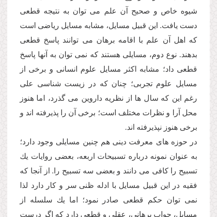
شیوه خاص و صحیح آن علم مى توان به نتیجه قطعى
دست یافت. این قبیل مسایل، مشابه مسایل ریاضى است
كه اهل آن علم با اقامه برهان مى توانند پاسخ قطعى
بدهند. نوع دوم، مسایلى هستند كه نمى توان به آنها پاسخ
قطعى داد؛ مشابه اكثر مسایل علوم انسانى و برخى از
مسایل علوم تجربى؛ چنان كه در زیست شناسى على
رغم این كه سال ها از نظریه داروین مى گذرد، اما هنوز
محل آرا و نظرات مختلف است؛ برخى آن را پذیرفته اند و
برخى هنوز نپذیرفته اند.
در حوزه هاى معرفت دینى هم چنین مسایلى وجود دارد؛
به عنوان نمونه درباره تسبیحات اربعه، بعضى روایات یك
تسبیح را كافى مى دانند و بعضى سه تسبیح را. از آنجا كه
فقیه در این قبیل مسایل با ادله ظنى سر و كار دارد لذا
نمى توان حكم قطعى صادر نمود؛ اما یك سلسله از
مسایل، جواب برهانى، عقلى و قطعى دارد كه اگر درست