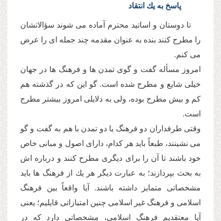
پاسخ به یك انتقاد
تا دوستان و اساتید محترم آماده مى شوند سؤالاتشان
را مطرح كنند بنده به عنوان مقدمه چند جمله اى را عرض
مى كنم.
امروز مسأله گفت و گوى تمدن ها و فرهنگ ها در جهان
خیلى شایع و مطرح شده است. گو این كه در گذشته هم
كم و بیش مطرح بوده، ولى به دلایلى امروز بیشتر مطرح
است.
وقتى طرفداران دو فرهنگ یا دو تمدن با هم به گفت و گو
مى نشینند، طبعاً باید هر كدام، داراى اصول و مبانى خاص
خود باشند تا آن را براى دیگرى مطرح كنند و درباره اش
به بحث بپردازند؛ به عبارت دیگر هر یك از فرهنگ ها باید
مشخصاتى متمایز داشته باشند. آیا واقعاً بین فرهنگ
اسلامى و فرهنگ غیر اسلامى چنین امتیازاتى قایلیم؛ یعنى
آیا معتقدیم فرهنگ اسلامى، مشخصاتى دارد كه در