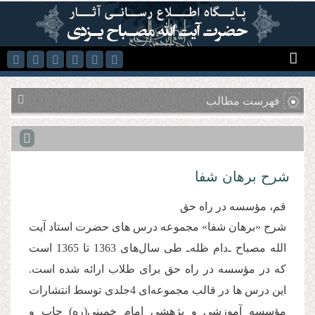
رفتن به محتوای اصلی
فهرست مطالب
شرح برهان شفا
قم، مؤسسه در راه حق
شرح «برهان شفا» مجموعه درس های حضرت استاد آیت
الله مصباح ـ‌دام ظله‌ـ طی سال‌های 1363 تا 1365 است
كه در مؤسسه در راه حق برای طلاب ارائه شده است.
این درس ها در قالب مجموعه‌ای 4جلدی توسط انتشارات
مؤسسه آموزشی و پژهشی امام خمینی(ره) چاپ و