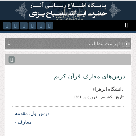
رفتن به محتوای اصلی
فهرست مطالب
درس‌هاى معارف قرآن كریم
دانشگاه الزهراء
تاریخ:
يكشنبه, 1 فروردين, 1361
درس اول: مقدمه
معارف ›