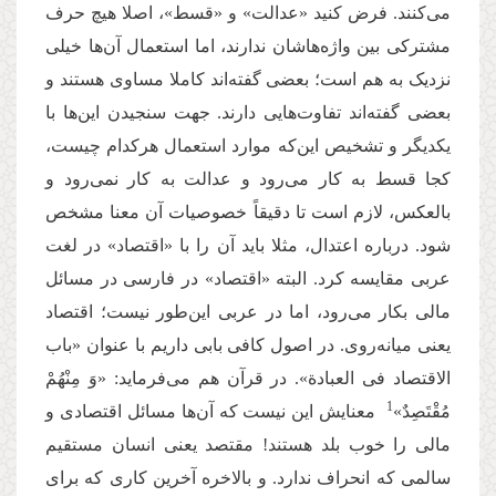
می
کنند. فرض کنید «عدالت» و «قسط»، اصلا هیچ حرف
مشترکی بین واژه
هاشان ندارند، اما استعمال آن
ها خیلی
نزدیک به هم است؛ بعضی گفته
اند کاملا مساوی هستند و
بعضی گفته
اند تفاوت
هایی دارند. جهت سنجیدن این
ها با
یکدیگر و تشخیص این
که موارد استعمال هرکدام چیست،
کجا قسط به کار می
رود و عدالت به کار نمی
رود و
بالعکس، لازم است تا دقیقاً خصوصیات آن معنا مشخص
شود. درباره اعتدال، مثلا باید آن را با «اقتصاد» در لغت
عربی مقایسه کرد. البته «اقتصاد» در فارسی در مسائل
مالی بكار می
رود، اما در عربی این
طور نیست؛ اقتصاد
یعنی میانه
روی. در اصول کافی بابی داریم با عنوان «باب
الاقتصاد فی العبادة». در قرآن هم می
فرماید: «وَ مِنْهُمْ
1
مُقْتَصِدٌ»
معنایش این نیست که آن
ها مسائل اقتصادی و
مالی را خوب بلد هستند! مقتصد یعنی انسان مستقیم
سالمی که انحراف ندارد. و بالاخره آخرین کاری که برای