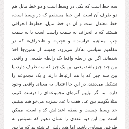
سه خط است که یکی در وسط است و دو خط مایل هم
دو طرف آن است. این خط مستقیم که در وسط است،
خط معتدل است و آن دو خط مایل، خطوط انحرافی
هستند که یا انحراف به سمت راست است یا به سمت
چپ. مفاهیم «راست» و «چپ» و «انحراف» که در
مفاهیم سیاسی به
كار می
رود، چه
بسا از همین
جا اخذ
شده
اند. اگر این رابطه واقعا یک رابطه طبیعی و واقعی
بین چند چیز باشد، یعنی بین یک چیز که سه طرف دارد، یا
بین سه چیز که با هم ارتباط دارند و یک مجموعه را
تشکیل می
دهند، در این جا اعتدال به معنای واقعی وجود
دارد. اما اگر بیاییم گتره
ای مجموعه
ای را درست کنیم،
مثلا بگوییم بین عدد هفت با عدد سیزده می
خواهیم ببینیم،
حد وسط چیست و نقطه اعتدالش کدام است، ممکن
است بین این دو، عددی را نشان دهیم که نسبتش به
طرفین مساوی باشد، اما هیچ دلیلی نداشته
ایم که ما بین