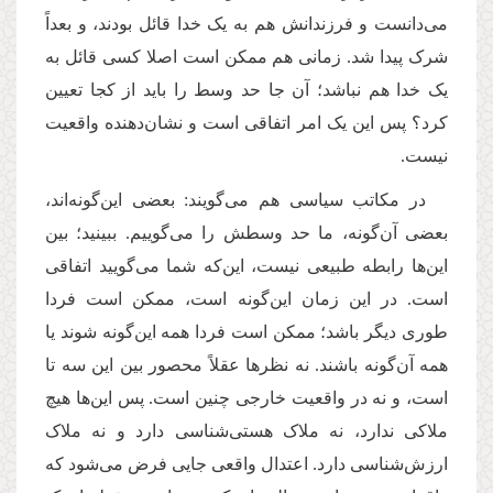
می
دانست و فرزندانش هم به یک خدا قائل بودند، و بعداً
شرک پیدا شد. زمانی هم ممکن است اصلا کسی قائل به
یک خدا هم نباشد؛ آن جا حد وسط را باید از کجا تعیین
کرد؟
پس این یک امر اتفاقی است و نشان
دهنده واقعیت
نیست.
در مکاتب سیاسی هم می
گویند: بعضی این
گونه
اند،
بعضی آن
گونه، ما حد وسطش را می
گوییم. ببینید؛ بین
این
ها رابطه طبیعی نیست، این
كه شما می
گویید اتفاقی
است. در این زمان این
گونه است، ممکن است فردا
طوری دیگر باشد؛ ممکن است فردا همه این
گونه شوند یا
همه آن
گونه باشند. نه نظرها عقلاً محصور بین این سه تا
است، و نه در واقعیت خارجی چنین است. پس این
ها هیچ
ملاکی ندارد، نه ملاک هستی
شناسی دارد و نه ملاک
ارزش
شناسی دارد. اعتدال واقعی جایی فرض می
شود که