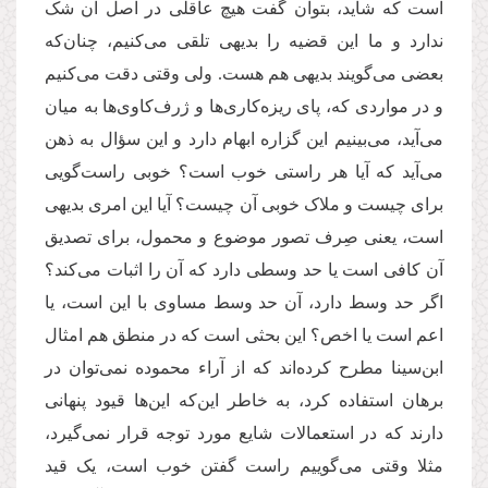
است که شاید، بتوان گفت هیچ عاقلی در اصل آن شک
ندارد و ما این قضیه را بدیهی تلقی می
کنیم، چنان
که
بعضی می
گویند بدیهی هم هست. ولی وقتی دقت می
کنیم
و در مواردی که، پای ریزه
کاری
ها و ژرف
کاوی
ها به میان
می
آید، می
بینیم این گزاره ابهام دارد و این سؤال به ذهن
می
آید که آیا هر راستی خوب است؟ خوبی راست
گویی
برای چیست و ملاک خوبی آن چیست؟ آیا این امری بدیهی
است، یعنی صِرف تصور موضوع و محمول، برای تصدیق
آن کافی است یا حد وسطی دارد که آن را اثبات می
کند؟
اگر حد وسط دارد، آن حد وسط مساوی با این است، یا
اعم است یا اخص؟ این بحثی است که در منطق هم امثال
ابن
سینا مطرح کرده
اند که از آراء محموده نمی
توان در
برهان استفاده کرد، به خاطر این
که این
ها قیود پنهانی
دارند که در استعمالات شایع مورد توجه قرار نمی
گیرد،
مثلا وقتی می
گوییم راست گفتن خوب است، یک قید