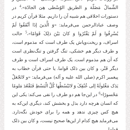
4
الشِّمالُ مَضَلّة و الطریق الوُسْطی هِیَ الجادّة».
در
دستورات اخلاقی هم شبیه آن را داریم. مثلا قرآن کریم در
وصف عبادالرحمن می
فرماید: «وَ الَّذینَ إذَا أنْفَقُوا لَمْ
5
یُسْرِفُوا وَ لَمْ یَقْتُرُوا وَ کانَ بَیْنَ ذلِکَ قَوَامًا»،
حالت
اسراف، و ریخت
وپاش یک طرف است که مذموم است،
و طرف دیگر هم خشکی، تنگ گرفتن و تنگ
نظری است
که آن هم مذموم است. یک طرف اسراف است و طرف
دیگر قَتْر، و کان بین ذلک قَواما. یا حتی قرآن خطاب به
پیغمبر اکرم (صلی الله علیه و آله) می
فرماید: «و لاتَجْعَلْ
یَدَک مَغْلولَةً إلی عُنُقِکَ وَ لاتَبْسُطْها کُلَّ الْبَسْطِ فَتَقْعُدَ مَلومًا
6
مَحْسورًا»
در این
جا هم دو طرف را نفی می
کند: یکی این
كه انسان هرچه دارد بذل و بخشش کند، دیگری این
كه به
هیچ کس چیزی ندهد و همه را برای خودش نگه
دارد.
می
فرماید هیچ کدام از این
ها صحیح نیست، و کان بین ذلک
قواما.