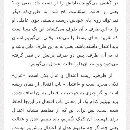
در کُشتی می
گویند تعادلش را از دست داد، یعنی چه؟
یعنی از حالت استقامت کج شد، به طوری
که دیگر
نمی
تواند روی پای خودش درست بایستد، چون عاملی او
را به این طرف یا آن طرف می
کشاند. این یک معنا است
که تقریبا معنای وسط را می
دهد. وقتی می
گوییم انسان
باید اعتدال داشته باشد، یعنی نه به این طرف مایل باشد و
نه به آن طرف. پس دو طرف برایش در نظر گرفته
می
شود و وسط آن
ها را حالت اعتدال می
گوییم.
از طرفی، ریشه اعتدال و عدل یکی است. «عدل»
ثلاثی مجرد است و «اعتدال» باب افتعال از همان ریشه
است و اگر چیزی به جهت باب افتعال به آن اضافه شده،
باید ببینیم کدام یک از معانی باب افتعال در این
جا لحاظ
شده است. پس برای این كه از مفاهیم مشابه اعتدال
برای فهمیدن آن کمک بگیریم، باید ببینیم عدل و عدالت
یعنی چه، گر چه مفهوم عدل از اعتدال روشن
تر نیست،