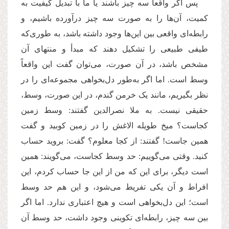
پس اگر واقعا سه چیز باشند یا ما با تبدیل کیفیت به
کمیت، آن
ها را به صورت سه چیز درآورده باشیم، و
رابطه
ای واقعی بین این
ها وجود داشته باشد، به طوری
که
طیفی طبیعی را تشکیل دهند که مبدأ و منتهای آن
مشخص باشد، در آن صورت، می
توان گفت این واقعاً
وسط است. اما اگر به
طور دل
بخواهی مجموعه
ای را در
نظر بگیریم، مانند یک خرمن گندم، در این صورت، وسط،
حقیقی نیست. به ملا نصرالدین گفتند: وسط زمین
کجاست؟ میخ طویله الاغش را در زمین کوبید و گفت
همین جاست! گفتند: از کجا معلوم؟
گفت: بروید حساب
کنید. وقتی می
گوییم: حد وسط کجاست، می
گویند: همین
است دیگر، برای این كه من از این جا حساب کردم، این
افراط و آن یکی تفریط می
شود، و این هم حد وسط
است؛ این دل
بخواهی است و هیچ اعتباری ندارد. اما اگر
بین سه چیز، رابطه
ای تکوینی وجود داشت، حد وسط آن