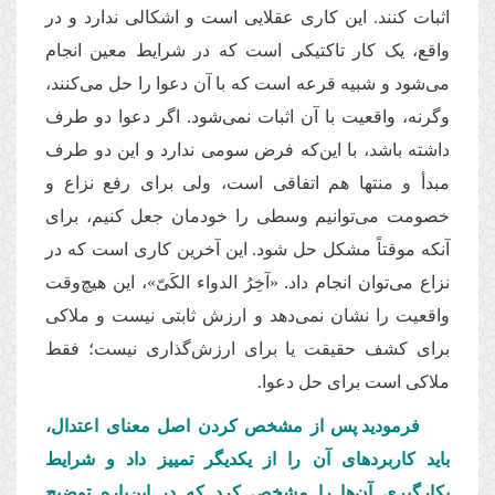
اثبات کنند. این کاری عقلایی است و اشکالی ندارد و در
واقع، یک کار تاکتیکی است که در شرایط معین انجام
می
شود و شبیه قرعه است که با آن دعوا را حل می
کنند،
وگرنه، واقعیت با آن اثبات نمی
شود. اگر دعوا دو طرف
داشته باشد، با این
كه فرض سومی ندارد و این دو طرف
مبدأ و منتها هم اتفاقی است، ولی برای رفع نزاع و
خصومت می
توانیم وسطی را خودمان جعل کنیم، برای
آنکه موقتاً مشکل حل شود. این آخرین کاری است که در
نزاع می
توان انجام داد. «آخِرُ الدواء الکَیّ»، این هیچ
وقت
واقعیت را نشان نمی
دهد و ارزش ثابتی نیست و ملاکی
برای کشف حقیقت یا برای ارزش
گذاری نیست؛ فقط
ملاکی است برای حل دعوا.
فرمودید پس از مشخص کردن اصل معنای اعتدال،
باید کاربردهای آن را از یکدیگر تمییز داد و شرایط
بكارگیری آن
ها را مشخص کرد که در این
باره توضیح