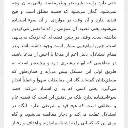
خفی دارد: راستِ غیرمضر و غیرمفسد. وقتی به آن توجه
نمی
شود، گمان می
شود که قضیه مطلق است و هیچ
قیدی ندارد و آن وقت در مواردی از آن سوء استفاده
می
شود، یعنی قضیه، آن عمومی را که ما تصور می
کردیم
نداشته است. وقتی در چنین قضیه
ای که نزدیک به بدیهی
است، چنین ابهام
هایی ممکن است وجود داشته باشد و در
مقام استدلال، دلیل اعم از مدعا یا اخص از مدعا باشد،
در مفاهیمی که ابهام بیشتری دارد و پیچیده
تر است، به
طریق اولی این مشکل پیش می
آید و همان
طور که
منطق
دانان گفته
اند گاه این مغالطات سهواً و غفلتاً انجام
می
گیرد، یعنی کسی که به آن استناد می
کند، قصد
سوء
استفاده ندارد، بلکه در ذهنش این است که قضیه عام
و مطلقی است که هیچ قید و شرطی ندارد، آنگاه در
استدلال غفلت می
کند و دچار مغالطه می
شود، و گاه
برای این که کسانی را به اشتباه بیاندازند و اهداف و رفتار