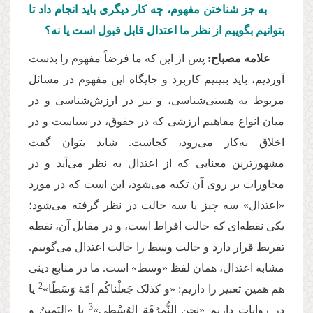
به جز شناختن مفهوم، چه کار دیگری باید انجام داد تا
بتوانیم بگوییم از نظر ما اعتدال قابل قبول است یا نه؟
علامه مصباح:
پس از این كه ما فرضاً مفهوم را بدست
آوردیم، باید ببینیم کاربرد و جایگاه این مفهوم در مسائل
مربوط به هستی
شناسی، و نیز در ارزش
شناسی و در
میان انواع مفاهیم ارزشی که در حقوق، در سیاست و در
اخلاق به
كار می
رود، کجاست. شاید بتوان گفت
مشهورترین معنایی که از اعتدال به نظر می
آید و در
محاورات بر روی آن تکیه می
شود، این است که در مورد
«اعتدال» سه چیز یا سه حالت در نظر گرفته می
شود؛
یکی نقطه
ای که حالت افراط است، و در مقابل آن، نقطه
تفریط قرار دارد و حالت وسط را حالت اعتدال می
گوییم.
مشابه اعتدال، همان لفظ «وسط» است. ما در منابع دینی
2
هم همین تعبیر را داریم: «و کذلک جَعلْناکُم أمّة
وَسَطًا»
یا
3
در روایات داریم «نحن النُّمرُقَة الوُسْطی»
یا «الیَمینُ و