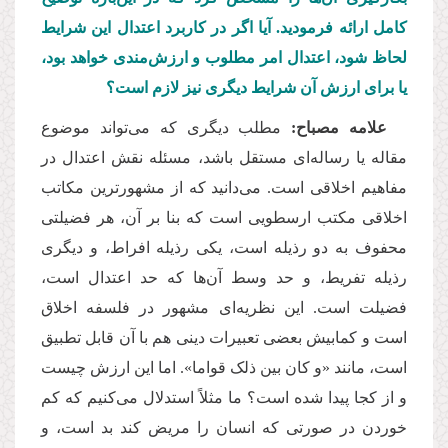
کامل ارائه فرمودید. آیا اگر در کاربرد اعتدال این شرایط
لحاظ شود، اعتدال امر مطلوب و ارزش
مندی خواهد بود،
یا برای ارزش آن شرایط دیگری نیز لازم است؟
علامه مصباح:
مطلب دیگری که می
تواند موضوع
مقاله یا رساله
ای مستقل باشد، مسئله نقش اعتدال در
مفاهیم اخلاقی است. می
دانید که از مشهورترین مکاتب
اخلاقی مکتب ارسطویی است که بنا بر آن، هر فضیلتی
محفوف به دو رذیله است، یکی رذیله افراط، و دیگری
رذیله تفریط، و حد وسط آن
ها که حد اعتدال است،
فضیلت است. این نظریه
ای مشهور در فلسفه اخلاق
است و کمابیش بعضی تعبیرات دینی هم با آن قابل تطبیق
است، مانند «و کان بین ذلک قواما». اما این ارزش چیست
و از کجا پیدا شده است؟ ما مثلاً استدلال می
کنیم که کم
خوردن در صورتی که انسان را مریض کند بد است، و