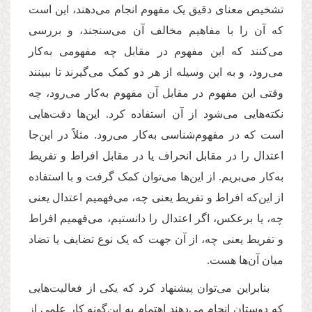
تشخیص معنای دقیق یک مفهوم انجام می
دهند، این است
که آن را با مفاهیم مخالف آن می
سنجند، و بررسی
می
کنند که این مفهوم در مقابل چه مفهومی به
كار
می
رود، و به این وسیله از هر دو کمک می
گیرند تا ببینند
وقتی این مفهوم در مقابل آن مفهوم به
كار می
رود، چه
نکته
هایی می
شود از آن استفاده کرد. این
ها دقت
هایی
است که در مفهوم
شناسی به
كار می
رود. مثلاً در این
جا
اعتدال را در مقابل انحراف یا در مقابل افراط و تفریط
به
كار می
بریم. از این
ها می
توان کمک گرفت و با استفاده
از این
که افراط و تفریط یعنی چه، می
فهمیم اعتدال یعنی
چه، یا برعکس، اگر اعتدال را دانستیم، می
فهمیم افراط
و تفریط یعنی چه، از آن جهت که یک نوع تضایف یا تضاد
میان آن
ها هست.
بنابراین می
توان پیشنهاد کرد که یکی از فعالیت
هایی
که دوستان انجام می
دهند اهتمام به این
گونه کار علمی از