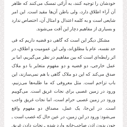
خودشان را توجیه کنند، به آرائی تمسک می
کنند که ظاهر
آن آراء اطلاق دارد، ولی باطن آن
ها مقید است. این امر
شایعی است و به کلمه اعتدال و امثال آن، اختصاص ندارد
و بسیاری از مفاهیم دچار این آفت می
شوند.
مشکل دیگر این است که گاهی دو قضیه داریم که فی
حد نفسه،
عام یا مطلق
اند، ولی این عمومیت و اطلاق، در
اثر رابطه
ای است که بین مفاهیم در نظر می
گیریم، اما بر
عمل خارجی، دو قضیه و دو مفهوم متغایر با دو ملاک
صدق می
کند که این دو ملاک گاهی با هم نمی
سازند، این
باب تزاحم است. مثل معروفی که ما طلبه
ها می
زنیم،
ورود در زمین غصبی برای نجات غریق است. می
گوییم
ورود در زمین غصبی حرام است، اما نجات غریق واجب
است. در این
جا، یک عمل، مصداق دو مفهوم واقع
می
شود: ورود در این زمین، در عین حال که غصب است ـ
چون بدون اذن صاحب
خانه وارد شده ـ نجات دادن غریق