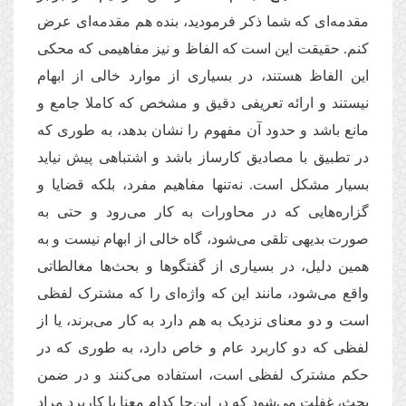
مقدمه
ای که شما ذکر فرمودید، بنده هم مقدمه
ای عرض
کنم. حقیقت این است که الفاظ و نیز مفاهیمی که محکی
این الفاظ هستند، در بسیاری از موارد خالی از ابهام
نیستند و ارائه تعریفی دقیق و مشخص که کاملا جامع و
مانع باشد و حدود آن مفهوم را نشان بدهد، به طوری که
در تطبیق با مصادیق کارساز باشد و اشتباهی پیش نیاید
بسیار مشکل است. نه
تنها مفاهیم مفرد، بلکه قضایا و
گزاره
هایی که در محاورات به كار می
رود و حتی به
صورت بدیهی تلقی می
شود، گاه خالی از ابهام نیست و به
همین دلیل، در بسیاری از گفتگوها و بحث
ها مغالطاتی
واقع می
شود، مانند این که واژه
ای را که مشترک لفظی
است و دو معنای نزدیک به هم دارد به کار می
برند، یا از
لفظی که دو کاربرد عام و خاص دارد، به طوری که در
حکم مشترک لفظی است، استفاده می
کنند و در ضمن
بحث، غفلت می
شود که در این
جا کدام معنا یا کاربرد مراد