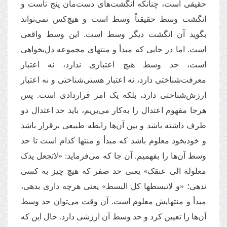
حقیقی است، چنانکه انگشت
های دست
مان پنج تاست و
انگشت وسط حقیقتاً وسط است و هیچ
کس نمی
تواند
بگوید آن انگشت دیگر وسط است. این وسط واقعی
است. اما در جایی که مبدأ و منتهای مجموعه دل
بخواهی
است، حد وسط هیچ اعتباری ندارد، نه اعتبار
معرفت
شناختی دارد، نه اعتبار هستی
شناختی و نه اعتبار
ارزش
شناختی دارد، بلکه یک امر قراردادی است. پس
هرجا مفهوم اعتدال را به
كار می
بریم، باید حد اعتدال دو
طرف داشته باشد و بین آن
ها رابطه طبیعی برقرار باشد
و خودبخود معلوم باشد که مبدأ و منتها کدام است تا حد
وسط آن
ها را بفهمیم. آن جا که می
فرماید: «لاتجعل یدک
مغلولة الی عنقک» یعنی حد صفر که هیچ چیز به کسی
ندهی؛ «و لاتبسطها کل البسط» یعنی هرچه داری بدهی،
مبدأ و منتهایش معلوم است. آن وقت می
توان حد وسط
آن
ها را تعیین کرد و حد وسط آن ارزشی دارد. حال این كه