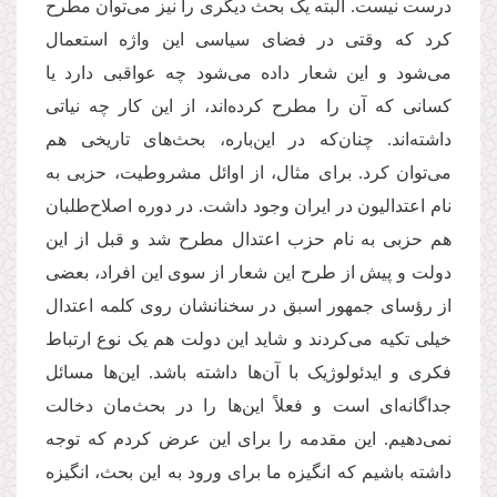
درست نیست. البته یک بحث دیگری را نیز می
توان مطرح
کرد که وقتی در فضای سیاسی این واژه استعمال
می
شود و این شعار داده می
شود چه عواقبی دارد یا
کسانی که آن را مطرح کرده
اند، از این کار چه نیاتی
داشته
اند. چنان
که در این
باره، بحث
های تاریخی هم
می
توان کرد. برای مثال، از اوائل مشروطیت، حزبی به
نام اعتدالیون در ایران وجود داشت. در دوره اصلاح
طلبان
هم حزبی به نام حزب اعتدال مطرح شد و قبل از این
دولت و پیش از طرح این شعار از سوی این افراد، بعضی
از رؤسای جمهور اسبق در سخنانشان روی کلمه اعتدال
خیلی تکیه می
کردند و شاید این دولت هم یک نوع ارتباط
فکری و ایدئولوژیک با آن
ها داشته باشد. این
ها مسائل
جداگانه
ای است و فعلاً این
ها را در بحث
مان دخالت
نمی
دهیم. این مقدمه را برای این عرض کردم که توجه
داشته باشیم که انگیزه
ما برای ورود به این بحث، انگیزه