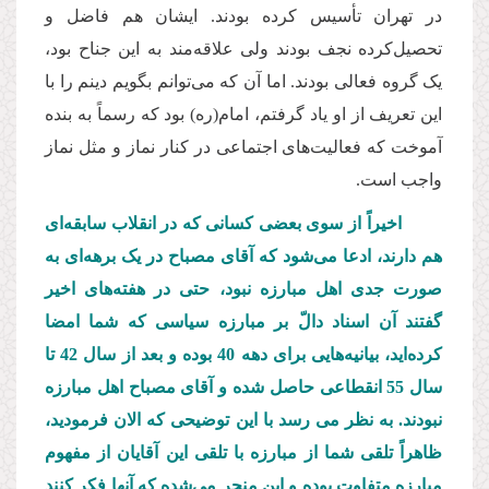
در تهران تأسیس کرده بودند. ایشان هم فاضل و
تحصیل
کرده نجف بودند ولی علاقه
مند به این جناح بود،
یک گروه فعالی بودند. اما آن که می
توانم بگویم دینم را با
این تعریف از او یاد گرفتم، امام(ره) بود که رسماً به بنده
آموخت که فعالیت
های اجتماعی در کنار نماز و مثل نماز
واجب است.
اخیراً از سوی بعضی کسانی که در انقلاب سابقه
ای
هم دارند، ادعا می
شود که آقای مصباح در یک برهه
ای به
صورت جدی اهل مبارزه نبود، حتی در هفته
های اخیر
گفتند آن اسناد دالّ بر مبارزه سیاسی که شما امضا
کرده
اید، بیانیه
هایی برای دهه 40 بوده و بعد از سال 42 تا
سال 55 انقطاعی حاصل شده و آقای مصباح اهل مبارزه
نبودند. به نظر می رسد با این توضیحی که الان فرمودید،
ظاهراً تلقی شما از مبارزه با تلقی این آقایان از مفهوم
مبارزه متفاوت بوده و این منجر می
شده که آنها فکر کنند