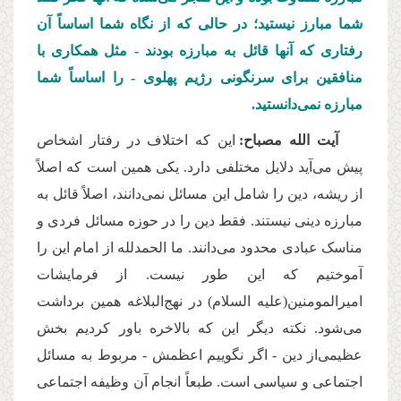
شما مبارز نیستید؛ در حالی که از نگاه شما اساساً آن
رفتاری که آنها قائل به مبارزه بودند - مثل همکاری با
منافقین برای سرنگونی رژیم پهلوی - را اساساً شما
مبارزه نمی
دانستید.
آیت الله مصباح:
این که اختلاف در رفتار اشخاص
پیش می
آید دلایل مختلفی دارد. یکی همین است که اصلاً
از ریشه، دین را شامل این مسائل نمی
دانند، اصلاً قائل به
مبارزه دینی نیستند. فقط دین را در حوزه مسائل فردی و
مناسک عبادی محدود می
دانند. ما الحمدلله از امام این را
آموختیم که این طور نیست. از فرمایشات
امیرالمومنین(علیه السلام) در نهج
البلاغه همین برداشت
می
شود. نکته دیگر این که بالاخره باور کردیم بخش
عظیمی
از دین - اگر نگوییم اعظمش - مربوط به مسائل
اجتماعی و سیاسی است. طبعاً انجام آن وظیفه اجتماعی