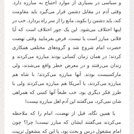
و سیاسی در بسیاری از موارد احتیاج به مبارزه دارد.
وقتی آدم در مقابل دشمن قرار می
گیرد باید مقاومت
کند، باید دشمن را بکوبد، مانع را از سر راه بردارد. خب در
اینها اختلاف می
شود. این یک جور اختلاف است که آیا
فلانی مبارز است یا نیست. فرض بفرمایید وقتی نهضت
حضرت امام شروع شد و گروه
های مختلفی همکاری
کردند؛ در همان زمان کسانی بودند مبارزه می
کردند و
زندان می
رفتند و در معرض خطر واقع می
شدند، ولی
مارکسیست بودند. آنها مبارزه می
کردند؛ با شاه هم
مبارزه می
کردند، با آمریکا هم مبارزه می
کردند ولی با
طرز فکر دیگری بود. خب طبعاً آنها کسی که همراهی
شان نمی
کرد، می
گفتند این آدم اهل مبارزه نیست!
با همین نگاه، قبل از نهضت، امام را که ملاحظه
می
کردند می
گفتند ایشان که مبارز نیست! چرا؟ چون
امام مشغول درس و بحث بود، یا این که مشغول تربیت