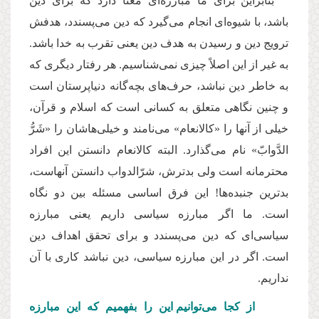
بنابراین برای ما مبارزه
ای معنا دارد که برای دین
باشد، با شیوه
ای انجام می
گیرد که دین می
پسندد، هدفش
ترویج دین و رسیدن به هدف دین یعنی تقرب به خدا باشد.
به غیر از این اصلاً چیزی نمی
شناسیم. هر رفتار دیگری که
به خاطر دین نباشد، حرف
های بچه
گانه دنیاپرستان است
و چنین نگاهی متعلق به کسانی است که اسلام و قرآن،
خیلی از آنها را «کالانعام» می
نامند و خیلی
هاشان را «شَرُّ
الدَّوابّ» نام می
گذارد. البته کالانعام دانستن این افراد
محترمانه است ولی بدترش، شرّالدواب دانستن آنهاست،
بدترین جنبده
ها! این فرق اساسی مسئله بین دو نگاه
است. ما اگر مبارزه سیاسی داریم یعنی مبارزه
سیاسی
ای که دین می
پسندد و برای تحقق اهداف دین
است. اگر در این مبارزه سیاسی، دین نباشد کاری با آن
نداریم.
از کجا می
توانیم این را بفهمیم که این مبارزه