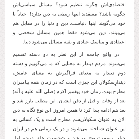
اقتصادی
اش چگونه تنظیم شود؟ مسائل سیاسی
اش
چگونه باشد؟ معتقدند اینها ربطی به دین ندارد! احیاناً با
خود می
گویند اینها دنیاست. دین و دنیا را در مقابل هم
می
بینند، دین می
شود فقط همین مسائل شخصی و
اعتقادی و مناسک عبادی و بقیه مسائل می
شود دنیا.
در واقع جامعه از این نظر به دو دسته تقسیم
می
شوند: مردم دیندار به معنایی که ما می
گوییم و دسته
دوم دیندار به معنای فراگیرش به معنای عامش،
دیندارِسکولار. این چیزی است که در زمان همه پیامبران
مطرح بوده. زمان خود پیغمبر اکرم (صلی الله علیه و آله)
بعد از وفات و قبل از دفن ایشان، این مطلب بارز شد و
بعد هم ادامه پیدا کرد تا همین امروز. این نوع نگاه به دین
الان به عنوان سکولاریسم مطرح است و یک کسانی به
این عنوان شناخته می
شوند و در یک زمانی هم در ایران
خیلی رسمی
ترویج می
شد و شخصیت های درجه اول