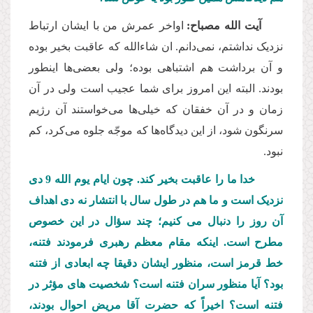
آیت الله مصباح:
اواخر عمرش من با ایشان ارتباط
نزدیک نداشتم، نمی
دانم. ان شاءالله که عاقبت بخیر بوده
و آن برداشت هم اشتباهی بوده؛ ولی بعضی
ها اینطور
بودند. البته این امروز برای شما عجیب است ولی در آن
زمان و در آن خفقان که خیلی
ها می
خواستند آن رژیم
سرنگون شود، از این دیدگاه
ها که موجّه جلوه می
کرد، کم
نبود.
خدا ما را عاقبت بخیر کند. چون ایام یوم الله 9 دی
نزدیک است و ما هم در طول سال با انتشار نه دی اهداف
آن روز را دنبال می کنیم؛ چند سؤال در این خصوص
مطرح است. اینکه مقام معظم رهبری فرمودند فتنه،
خط قرمز است، منظور ایشان دقیقا چه ابعادی از فتنه
بود؟ آیا منظور سران فتنه است؟ شخصیت های مؤثر در
فتنه است؟ اخیراً که حضرت آقا مریض احوال بودند،