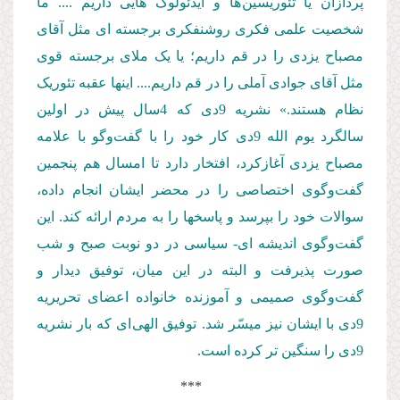
پردازان یا تئوریسین ها و ایدئولوگ هایی داریم .... ما
شخصیت علمی فکری روشنفکری برجسته ای مثل آقای
مصباح یزدی را در قم داریم؛ یا یک ملای برجسته قوی
مثل آقای جوادی آملی را در قم داریم.... اینها عقبه تئوریک
نظام هستند.» نشریه 9دی که 4سال پیش در اولین
سالگرد یوم الله 9دی کار خود را با گفت‌وگو با علامه
مصباح یزدی آغازکرد، افتخار دارد تا امسال هم پنجمین
گفت‌وگوی اختصاصی را در محضر ایشان انجام داده،
سوالات خود را بپرسد و پاسخها را به مردم ارائه کند. این
گفت‌وگوی اندیشه ای- سیاسی در دو نوبت صبح و شب
صورت پذیرفت و البته در این میان، توفیق دیدار و
گفت‌وگوی صمیمی و آموزنده خانواده اعضای تحریریه
9دی با ایشان نیز میسّر شد. توفیق الهی ای که بار نشریه
9دی را سنگین تر کرده است.
***