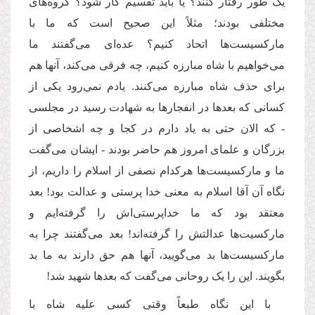
یک طور رفتار کنند؟ یا باید تقسیم کار شود؟ گروه
های
مختلفی بودند؛ مثلاً این صحیح است که ما با
مارکسیست
ها اتحاد کنیم؟ عده
ای می
گفتند ما
می
خواهیم با شاه مبارزه کنیم، چه فرقی می
کند، آنها هم
برای حذف شاه مبارزه می
کنند. یادم نمی
رود یکی از
کسانی که بعدها در انفجارها به شهادت رسید در مجلسی
- که الان حتی به یاد دارم در کجا و چه اشخاصی از
بزرگان و علمای امروز هم حاضر بودند - ایشان می
گفت
ما و مارکسیست
ها هرکدام نصفی از اسلام را داریم، از
نگاه آن آقا اسلام به معنی خدا پرستی و عدالت بود! بعد
معتقد بود که ما خداپرستی
اش را گرفته
ایم و
مارکسیت
ها عدالتش را گرفته
اند! بعد می
گفتند چرا به
مارکسیست
ها بد می
گویید، آنها هم حق دارند به ما بد
بگویند. این را یک روحانی می
گفت که بعدها شهید شد!
با این نگاه طبعاً وقتی کسی علیه شاه با