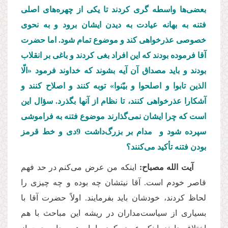
بعضی
ها واسطه گری کردند تا یکی از چهره
های اصلی
فتنه به بهانه عیادت به دیدن ایشان برود و به نحوی
خصوصی عذرخواهی کند و موضوع تمام شود. اما حضرت
آقا فرموده بودند که این افراد بغی کردند و باغی بر انقلاب
بودند و باید مصداق آن آیه بشوند که خداوند فرمود «الّا
الذین تابوا و اصلحوا و بیّنوا» توبه کنند و اصلاح کنند و
آشکارا عذرخواهی کنند، تا نظام از آنها بگذرد. سؤال این
است که چرا ایشان نمی
گذارند موضوع فتنه به فراموشی
سپرده شود و مدام بر بزرگ
داشت 9دی و خط قرمز
بودن فتنه تأکید می
کنند؟
آیت الله مصباح:
اینکه من عرض می
کنم در حد فهم
قاصر خودم است. آقا نیتشان چه بوده و چه چیزی را
لحاظ کردند، خودشان باید بفرمایند. اولاً حضرت آقا با
بسیاری از سیاست
مداران در ریشه این مباحث با هم