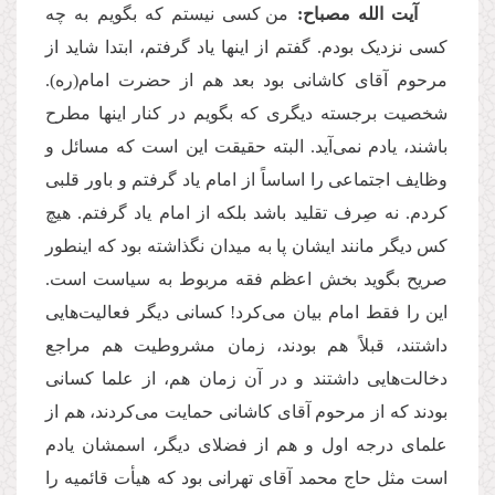
آیت الله مصباح:
من کسی نیستم که بگویم به چه
کسی نزدیک بودم. گفتم از اینها یاد گرفتم، ابتدا شاید از
مرحوم آقای کاشانی بود بعد هم از حضرت امام(ره).
شخصیت برجسته دیگری که بگویم در کنار اینها مطرح
باشند، یادم نمی
آید. البته حقیقت این است که مسائل و
وظایف اجتماعی را اساساً از امام یاد گرفتم و باور قلبی
کردم. نه صِرف تقلید باشد بلکه از امام یاد گرفتم. هیچ
کس دیگر مانند ایشان پا به میدان نگذاشته بود که اینطور
صریح بگوید بخش اعظم فقه مربوط به سیاست است.
این را فقط امام بیان می
کرد! کسانی دیگر فعالیت
هایی
داشتند، قبلاً هم بودند، زمان مشروطیت هم مراجع
دخالت
هایی داشتند و در آن زمان هم، از علما کسانی
بودند که از مرحوم آقای کاشانی حمایت می
کردند، هم از
علمای درجه اول و هم از فضلای دیگر، اسمشان یادم
است مثل حاج محمد آقای تهرانی بود که هیأت قائمیه را