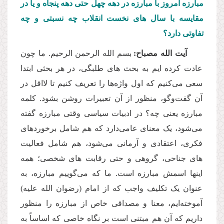
مبارزه امروز با مبارزه در دهه چهل حتی دهه پنجاه و یا در
مقایسه با سال های نخست انقلاب چه نسبتی و چه
تفاوتی دارد؟
آیت الله مصباح:
بسم الله الرحمن الرحیم. ما چون
عادت کرده ایم به بحث های طلبگی، در هر بحثی ابتدا
سعی می
کنیم که اول واژه
ها را تعریف کنیم تا لااقل در
آن گفت‌وگو، منظور از آن تعبیرات روشن بشود. کلمه
مبارزه یعنی چه؟ در ادبیات سیاسی وقتی مبارزه گفته
می
شود، یک معنای عامی
دارد که هم شامل برخوردهای
فکری، اعتقادی و آرمانی می
شود، هم شامل فعالیت
های جناحی، گروهی و حتی رقابت های شخصی؛ همه
اینها اسمش مبارزه است. ما که می
گوییم مبارزه، به
عنوان یک تکلیف واجب که از امام (رضوان الله علیه)
آموخته
ایم، معنا و مصداقی خاص از مبارزه را منظور
داریم که آن هم مبتنی است بر نگاه خاصی که اساساً به