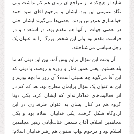
شاید از هیچ
کدام از مراجع آن زمان هم کم نداشت ولی
نگاه عمومی
این بود. ایشان و مرحوم آقای سید احمد
خوانساری هم
درس بودند، بعضی
ها می
گویند ایشان حتی
در بعضی جهات از آنها هم مقدم بود، در استعداد و در
فراست مقدم بود ولی این شخص بزرگ را به عنوان یک
رجل سیاسی می
شناختند.
آن وقت این سؤال برایم پیش آمد، بین این دینی که ما
بلد هستیم، یعنی همین نماز و روزه و روضه، با دینی که
این آقا می
گوید چه نسبتی است؟ آن روز ما بچه بودیم و
این به عنوان یک سؤال برایمان مطرح بود. بعد کم کم در
اثر فعالیت
های فداکارانه
ای که ایشان کرد، یکی دوتا
گروه هم در کنار ایشان به عنوان طرفداری در این
اردوگاه شکل گرفت، یکی فداییان اسلام بود و یکی
مجاهدین اسلام. آقای شمس قنات
آبادی رهبر مجاهدین
اسلام بود و مرحوم نواب صفوی هم رهبر فداییان اسلام؛