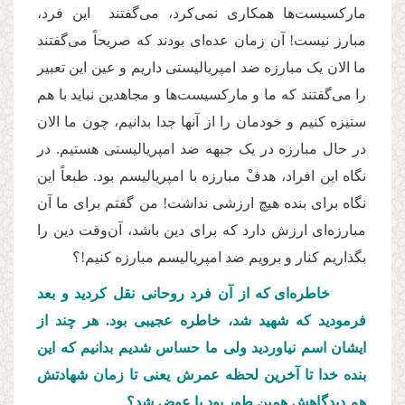
مارکسیست
ها همکاری نمی
کرد، می
گفتند این فرد،
مبارز نیست! آن زمان عده
ای بودند که صریحاً می
گفتند
ما الان یک مبارزه ضد امپریالیستی داریم و عین این تعبیر
را می
گفتند که ما و مارکسیست
ها و مجاهدین نباید با هم
ستیزه کنیم و خودمان را از آنها جدا بدانیم، چون ما الان
در حال مبارزه در یک جبهه ضد امپریالیستی هستیم. در
نگاه این افراد، هدفْ مبارزه با امپریالیسم بود. طبعاً این
نگاه برای بنده هیچ ارزشی نداشت! من گفتم برای ما آن
مبارزه
ای ارزش دارد که برای دین باشد، آن
وقت دین را
بگذاریم کنار و برویم ضد امپریالیسم مبارزه کنیم!؟
خاطره
ای که از آن فرد روحانی نقل کردید و بعد
فرمودید که شهید شد، خاطره عجیبی بود. هر چند از
ایشان اسم نیاوردید ولی ما حساس شدیم بدانیم که این
بنده خدا تا آخرین لحظه عمرش یعنی تا زمان شهادتش
هم دیدگاهش همین طور بود یا عوض شد؟