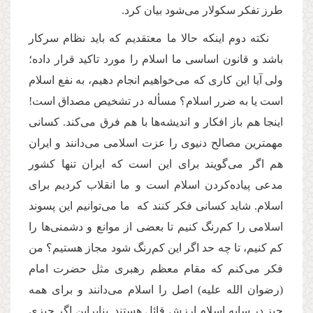
طرز تفکر سکولار می
شود بیان کرد.
نکته دوم اینکه حالا ما معتقدیم که باید نظام سرکار
باشد و قانون اساسی ما اسلام را مورد تاکید قرار داده؛
ولی آیا این کاری که می
خواهیم انجام دهیم، به نفع اسلام
است یا به ضرر اسلام؟ مسأله در تشخیص مصداق است!
اینجا هم باز افکار و اندیشه
ها با هم فرق می
کند. کسانی
مهمترین مصالح دنیوی را عزت اسلامی
می
دانند و ایران
هم اگر می
گویند برای این است که ایران تنها کشور
مدعی پیاده
کردن اسلام است و ما انقلاب کردیم برای
اسلام. شاید کسانی فکر کنند که ما می
توانیم این پسوند
اسلامی
را کم
رنگ کنیم تا بعضی از موانع و دشمنی
ها را
کم کنیم، تا چه حد اگر این کم
رنگ شود مجاز هستیم؟ من
فکر می
کنم که مقام معظم رهبری مثل حضرت امام
(رضوان الله علیه) اصل را اسلام می
دانند و برای همه
چیز در سایه اسلام ارزش قائل هستند. بنابراین اگر چیزی