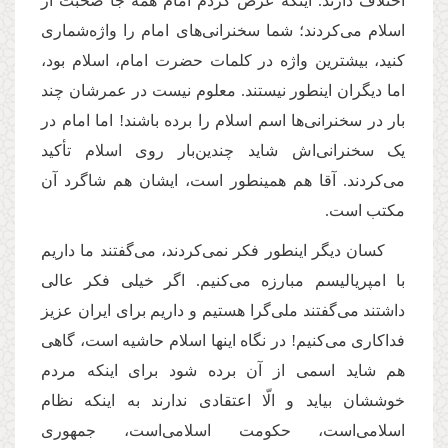
اختلاف دارند. اینکه عرض کردم امام همه جا صحبت از
اسلام می
کردند؛ شما سخنرانی
های امام را واژه
شماری
کنید، بیشترین واژه در کلمات حضرت امام، اسلام بود،
اما دیگران اینطور نیستند. معلوم نیست در عمرشان چند
بار در سخنرانی
ها اسم اسلام را برده باشند! اما امام در
یک سخنرانی
اش شاید چندین
بار روی اسلام تأکید
می
کردند. آقا هم همینطور است، ایشان هم شاگرد آن
مکتب است.
کسان دیگر اینطور فکر نمی
کردند، می
گفتند ما داریم
با امپریالیسم مبارزه می
کنیم. اگر خیلی فکر عالی
داشتند می
گفتند ملی
گرا هستیم و داریم برای ایران عزیز
فداکاری می
کنیم! در نگاه اینها اسلام حاشیه است، گاهی
هم شاید اسمی
از آن برده شود برای اینکه مردم
خوششان بیاید و الّا اعتقادی ندارند به اینکه نظام
اسلامی
است، حکومت اسلامی
است، جمهوری