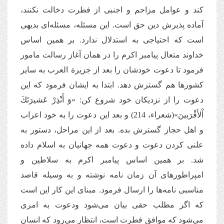
کند و عوامل مزاحم و اجنبی از فطرت دخالت نکنند،
آماده پذیرش دین حق است. این مسئله، مسئله‌ای بدیهی
است که احتیاجی به استدلال ندارد. بر همین اساس
خداوند متعال پیامبر اکرم را در همان آغاز رسالت مامور
فرمود تا دعوت خودشان را بعد از جزیرة العرب به سایر
کشورها هم گسترش دهد. ابتدا به ایشان فرمود که این
دعوت را از نزدیکان خود شروع کن: «وَ أَنْذِرْ عَشیرَتَكَ
اْلأَقْرَبینَ»(شعراء، 214) و بعد این دعوت را به خود اعراب
و اهل حجاز گسترش بده. بعد از این مراحل، دستور به
علنی کردن دعوت و دعوت همه جهانیان به اسلام داده
شد. بر همین اساس پیامبر اکرم به سلاطین و
امپراطورهای آن زمان نامه نوشته و به وسیله قاصد
مناسبی نامه‌ها را ارسال فرمود. مبنای این کار این است
که اگر مطلب حقی بیان می‌شود ودعوت به امری
می‌شود که موافق فطرت است، انتظار می‌رود که انسان