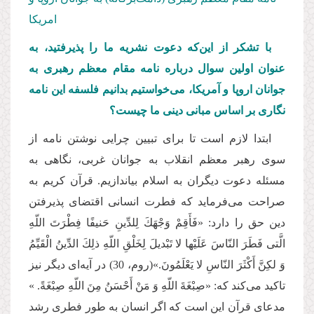
امریکا
با تشکر از این‌که دعوت نشریه ما را پذیرفتید، به
عنوان اولین سوال درباره نامه مقام معظم رهبری به
جوانان اروپا و آمریکا، می‌خواستیم بدانیم فلسفه این نامه
نگاری بر اساس مبانی دینی ما چیست؟
ابتدا لازم است تا برای تبیین چرایی نوشتن نامه از
سوی رهبر معظم انقلاب به جوانان غربی، نگاهی به
مسئله دعوت دیگران به اسلام بیاندازیم. قرآن کریم به
صراحت می‌فرماید که فطرت انسانی اقتضای پذیرفتن
دین حق را دارد: «فَأَقِمْ وَجْهَكَ لِلدِّینِ حَنیفًا فِطْرَتَ اللّهِ
الَّتی فَطَرَ النّاسَ عَلَیْها لا تَبْدیلَ لِخَلْقِ اللّهِ ذلِكَ الدِّینُ الْقَیِّمُ
وَ لكِنَّ أَكْثَرَ النّاسِ لا یَعْلَمُونَ.»(روم، 30) در آیه‌ای دیگر نیز
تاکید می‌کند که: «صِبْغَةَ اللّهِ وَ مَنْ أَحْسَنُ مِنَ اللّهِ صِبْغَةً. »
مدعای قرآن این است که اگر انسان به طور فطری رشد