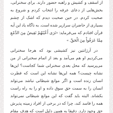
از اسقف و کشیش و راهبه حضور دارند. برای سخنرانی،
بخش‌هایی از دعای عرفه را انتخاب کردم و شروع به
صحبت کردم. در حین صحبت دیدم که اشک از چشم
بسیاری از حاضران سرازیر شده است. به ناگاه یاد این آیه
قرآن افتادم که می‌فرماید: «تَرَى أَعْیُنَهُمْ تَفِیضُ مِنَ الدَّمْعِ
مِمَّا عَرَفُواْ مِنَ الْحَقِّ. »
در آرژانتین نیز کشیشی بود که هرجا سخنرانی
می‌کردیم او هم می‌آمد و بعد از اتمام سخنرانی از من
می‌پرسید که محل بعدی سخنرانی شما کجاست؟ این‌ها
نشانه چیست؟ همه این‌ها نشانه این است که فطرت
انسان زنده است و اگر موانع شیطانی نباشد می‌تواند
انسان را به سمت حق سوق داده و او را به راه راست
بکشاند. البته باید گفت که این موانع شیطانی نمی‌تواند
همه را فاسد کند، چرا که در برخی از افراد زمینه پذیرش
حق وجود دارد. دقیقا به همین دلیل است که هدف مقام