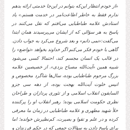
«از خودم انتظار این‌که بتوانم در این‌جا خدمتی ارائه بدهم
ندارم فقط به خاطر اطاعت‌امر در خدمت هستم.» یاد
استادش علامه طباطبایی می‌افتم که نقل می‌کنند در
پاسخ به هر سؤالی که از ایشان می‌پرسیدند همان ابتدا
می‌گفت:«نمی دانم» و بعد شروع می‌کرد به جواب دادن.
گاهی با خودم فکر می‌کنم اگر خداوند بخواهد «تواضع» را
در قالب یک انسان مجسم کند، احتمالا کسی می‌شود
شبیه همین «آیت‌الله مصباح یزدی». از خصیصین علامه
بزرگ مرحوم طباطبایی بوده، سال‌ها شاگرد مخصوص و
انیس خلوت آیت‌الله بهجت بوده، از دهه سی جزو
السابقون انقلاب اسلامی و از تئوری پردازان و طراحان
نظری حکومت اسلامی بوده؛ رهبر انقلاب او را پرکننده
خلأ شهید مطهری و علامه طباطبایی در زمان ما معرفی
کرده و در علم و تقوا و بصیرت، کم نظیرش خوانده؛‌ اما
برای پاسخ دادن به سؤالات جمعی که در حکم فرزندان و