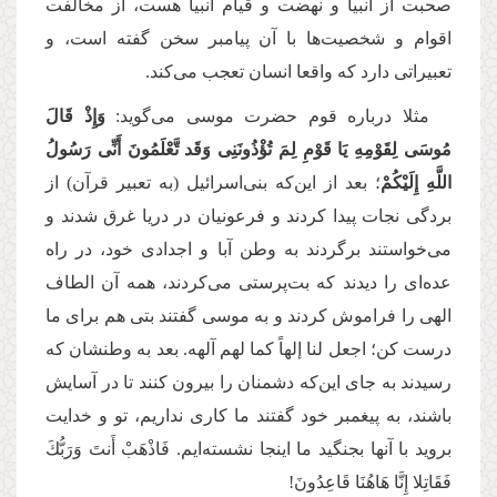
صحبت از انبیا و نهضت و قیام انبیا هست، از مخالفت
اقوام و شخصیت‌ها با آن پیامبر سخن گفته است، و
تعبیراتی دارد که واقعا انسان تعجب می‌کند.
مثلا درباره قوم حضرت موسی می‌گوید:
وَإِذْ قَالَ
مُوسَى لِقَوْمِهِ یَا قَوْمِ لِمَ تُؤْذُونَنِی وَقَد تَّعْلَمُونَ أَنِّی رَسُولُ
اللَّهِ إِلَیْكُمْ
؛ بعد از این‌که بنی‌اسرائیل (به تعبیر قرآن) از
بردگی نجات پیدا کردند و فرعونیان در دریا غرق شدند و
می‌خواستند برگردند به وطن آبا و اجدادی خود، در راه
عده‌ای را دیدند که بت‌پرستی می‌کردند، همه آن الطاف
الهی را فراموش کردند و به موسی گفتند بتی هم برای ما
درست کن؛ اجعل لنا إلهاً کما لهم آلهه. بعد به وطنشان که
رسیدند به جای این‌که دشمنان را بیرون کنند تا در آسایش
باشند، به پیغمبر خود گفتند ما کاری نداریم، تو و خدایت
بروید با آنها بجنگید ما اینجا نشسته‌ایم. فَاذْهَبْ أَنتَ وَرَبُّكَ
فَقَاتِلا إِنَّا هَاهُنَا قَاعِدُونَ!