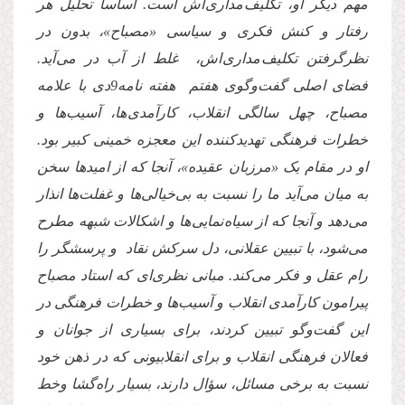
مهم دیگر او، تکلیف مداری‌ اش است. اساساً تحلیل هر
رفتار و کنش فکری و سیاسی «مصباح»، بدون در
نظرگرفتن تکلیف مداری اش، غلط از آب در می آید.
فضای اصلی گفت‌وگوی هفتم هفته نامه9دی با علامه
مصباح، چهل سالگی انقلاب، کارآمدی ها، آسیب‌ها و
خطرات فرهنگی تهدیدکننده این معجزه خمینی کبیر بود.
او در مقام یک «مرزبان عقیده»، آنجا که از‌ امیدها سخن
به میان می‌آید ما را نسبت به بی‌خیالی‌ها و غفلت‌ها انذار
می‌دهد و آنجا که از سیاه نمایی ها و‌ اشکالات شبهه مطرح
می‌شود، با تبیین عقلانی، دل سرکش نقاد و پرسشگر را
رام عقل و فکر می‌کند. مبانی نظری‌ای که استاد مصباح
پیرامون کارآمدی انقلاب و آسیب‌ها و خطرات فرهنگی در
این گفت‌وگو تبیین کردند، برای بسیاری از جوانان و
فعالان فرهنگی انقلاب و برای انقلابیونی که در ذهن خود
نسبت به برخی مسائل، سؤال دارند، بسیار راه‌گشا وخط