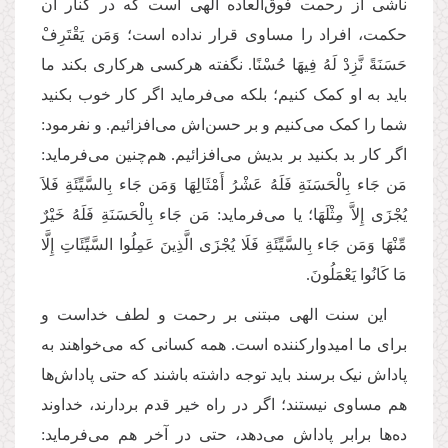
ناشی از رحمت فوق‌العاده الهی است که در کنار آن
حکمت، افراد را مساوی قرار نداده است؛ وَمَن یَقْتَرِفْ
حَسَنَةً نَّزِدْ لَهُ فِیهَا حُسْنًا. نگفته هرکسی هرکاری بکند ما
باید به او کمک کنیم؛ بلکه می‌فرماید اگر کار خوب بکنید
شما را کمک می‌کنیم و بر حسن‌اش می‌افزائیم. و نفرمود:
اگر کار بد بکنید بر بدیش می‌افزائیم. هم‌چنین می‌فرماید:
مَن جَاء بِالْحَسَنَةِ فَلَهُ عَشْرُ أَمْثَالِهَا وَمَن جَاء بِالسَّیِّئَةِ فَلاَ
یُجْزَى إِلاَّ مِثْلَهَا؛ یا می‌فرماید: مَن جَاء بِالْحَسَنَةِ فَلَهُ خَیْرٌ
مِّنْهَا وَمَن جَاء بِالسَّیِّئَةِ فَلَا یُجْزَى الَّذِینَ عَمِلُوا السَّیِّئَاتِ إِلَّا
مَا كَانُوا یَعْمَلُونَ.
این سنت الهی مبتنی بر رحمت و لطف خداست و
برای ما‌ امیدوارکننده است. همه کسانی که می‌خواهند به
پاداش نیک برسند باید توجه داشته باشند که حتی پاداش‌ها
هم مساوی نیستند؛ اگر در راه خیر قدم بردارند، خداوند
ده‌ها برابر پاداش می‌دهد، حتی در آخر هم می‌فرماید: