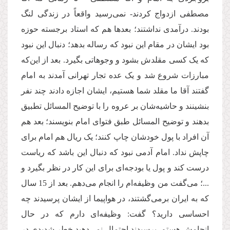
مصطفی ازدواج کردند- نمی‌رسید واقعاً در زندگی لنگ
بودند. درآمدی نداشتند؛ بعدها هم که استاد برجسته حوزه
بود ایشان در مقام این نبود که رساله بدهد؛ دنبال این نبود
که یک کسی مقلدش بشود و وجوهاتی بگیرد. بعد از این‌که
مبارزات شروع شد و یک عده تجار تهرانی آمدند به‌ امام
گفتند آقا ما مقلد شما هستیم، ایشان اجازه دادند چند نفر
بنشینند و حاشیه‌شان بر عروه را با توضیح المسائل تطبیق
بدهند و توضیح المسائل طبق فتوای‌ امام بنویسند؛ بعد هم
آن افراد با پول خودشان چاپ کنند؛ یک ریال هم‌ امام برای
چاپش نداد.‌ امام آدمی نبود که دنبال این باشد که ریاست
درست کند و پول یا بودجه‌ای برای این کار در نظر بگیرد و
...؛ می‌گفت من وظیفه‌ام را انجام می‌دهم. بعد از 15 سال
که به ایران برمی‌گشتند، در هواپیما از ایشان پرسیدند چه
احساسی دارید؟ گفت: وظیفه‌ای دارم که در حال
انجامش هستم. پرسیدند احتمال نمی‌دهید خطر شدیدی در