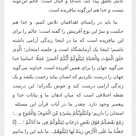
کامل تحقق پیدا کند، نابه‌جا و خیال است؛ عالم این‌گونه
نیست و خدا هم این‌گونه نیافریده است.
ما باید در راستای اهدافمان تلاش کنیم، و خدا هم
حکمت و سرّ این نوع آفرینش را گفته است؛ عالم را برای
این نیافریده است که ما در اینجا زندگی آرامی داشته
باشیم؛ اینجا یک آزمایشگاه است و جلسه ‌امتحان؛ الَّذِی
خَلَقَ الْمَوْتَ وَالْحَیَاةَ لِیَبْلُوَكُمْ أَیُّكُمْ أَحْسَنُ عَمَلًا. اساسا خدا
می‌گوید جهان را برای همین آفریده است. خداوند می‌گوید
جهان را درست نکردیم که انسان بیاید زحمت بکشد و یک
زندگی آرامی درست کند و خوش بگذراند؛ این درست
نقطه اختلافی است که میان اذهان ما و بیانات خدا و
پیغمبر وجود دارد. چقدر ما در آیات قرآن این مسئله ‌
امتحان را داریم؛ وَلَنَبْلُوَنَّكُمْ بِشَیْءٍ مِّنَ الْخَوفْ وَالْجُوعِ و....؛
رَفَعَ بَعْضَكُمْ فَوْقَ بَعْضٍ دَرَجَاتٍ لِیَبْلُوَكُمْ فِی مَا آتَاكُمْ ؛ ... إِنَّا
جَعَلْنا ما عَلَى الْأَرْضِ زینَةً لَها لِنَبْلُوَهُمْ... ما باید این را بدانیم