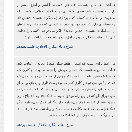
جماعت معنا دارد. همیشه اهل حق، دشمنی ابلیس و اتباع ابلیس را
دارند و همیشه باید سعی کنند بی‌جهت ایجاد اختلاف نکنند. نباید
بی‌جهت در ملأ عام به کسانی‌که مورد احترام دیگران هستند، فحش داد.
چه مصلحتی دارد که شما در تلویزیون به کسانی که مورد احترام عده‌ای
از مسلمان‌ها هستند، فحش بدهید؟! اگر می‌خواهی کسی را هدایت
کنی، کار مثبت انجام بده و راه اهل‌بیت و راه صحیح را اثبات کن!
شرح دعای مکارم الاخلاق؛ جلسه هفدهم
مرز ایمان این است که انسان فقط خدای متعال یگانه را عبادت کند.
عبادت به این معناست که انسان خودش را بنده خدا بداند و کاری کند
که خدا خوشش بیاید. این است که مؤمن از خداوند درخواست می‌کند
که خدایا! من می‌خواهم کاری کنم که تو دوست داری و رضای تو در آن
است. در این راه نیازمند شرایط و امکاناتی هستم که باید برایم فراهم
شود؛ برای این‌که در این راه موفق شوم به کمک خداوند احتیاج دارم.
مؤمن فقط از خداوند کمک می‌خواهد و از دیگران کمک نمی‌خواهد، مگر
کمک‌خواستنی که جنبه تکلیف داشته باشد و وظیفه باشد. در همان‌جا
نیز هیچ‌گاه نباید به کمک غیر خدا اتکا داشته باشد.
شرح دعای مکارم الاخلاق؛ جلسه نوزدهم