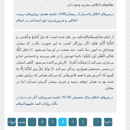
نظام‌های اخلاقی بشری وجود دارد.
درس‌های اخلاق ماه مبارک رمضان1440، جلسه هفتم؛ روش‌های تربیت
اخلاقی و ضروری‌تری حق اجتماعی در اسلام
از امام صادق‌سلام‌الله‌علیه نیز نقل شده است که مَنْ‏ أَصْبَحَ‏ وَ أَمْسى‏ وَ
الدُّنْیَا أَكْبَرُ هَمِّهِ؛ اگر روزگار کسی به این صورت بگذرد که بیشتر
توجه‌اش به امور دنیا باشد، چند صفت در او پیدا می‌شود. 1) جَعَلَ اللَّهُ
تَعَالَى الْفَقْرَ بَیْنَ عَیْنَیْهِ؛ دائما خودش را در فقر می‌بیند و احساس غنا و
بی‌نیازی نمی‌کند.2) وَشَتَّتَ أَمْرَهُ؛ کارش پراکنده می‌شود. گاهی انسان
در مسیر مستقیم همواری زندگی می‌کند. 3) وَلَمْ یَنَلْ مِنَ الدُّنْیَا إِلَّا مَا
قُسِمَ لَهُ؛ آخرش هم با همه تلاش‌هایی که می‌کند همانی که برایش مقدر
شده بود به همان خواهد رسید و چیزی بیشتر گیرش نمی‌آید؛ اما در
مقابل...
درس‌های اخلاق سال تحصیلی 94-95
؛ جلسه سی‌‌ویکم؛
آثار حب دنیا در
نگاه روایات ائمه علیهم‌السلام
صفحه‌ها
« ابتدا
‹
2
3
4
5
6
…
بعدی
انتها »
…