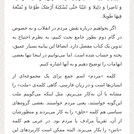
وَ نَاصِرا وَ دَلِیلا وَ عَیْنَا حَتَّی تُسْکِنَهُ أرْضَکَ طَوْعا وَ تُمَتِّعَهُ
فِیهَا طَوِیلا.
اگر بخواهیم درباره نقش مردم در انقلاب و به خصوص
در گام دوم بطور جامع بحث کنیم، به نظرم احتیاج به
تدوین یک کتاب مفصل دارد. انصافا این بیانیه بسیار عمیق،
پخته و حساب شده است. اما می‌توانیم در اینجا تنها بعضی
ابهامات را توضیح دهیم و به آنها اشاره کنیم.
کلمه «مردم» اسم جمع برای یک مجموعه‌ای از
انسان‌ها است و در زبان فارسی، گاهی کلمه‌ی «ملت» را
مشابه با آن به‌کار می‌بریم، مثل اینکه می‌گوییم ملت
این‌گونه خواستند، یعنی مردم خواستند. بعضی گروه‌های
سیاسی هم کلمه «خلق» را به کار می‌بردند و منظورشان
از آن، تقریباً مرادف با مردم بود. در عربی هم کلمه
«ناس» را بکار می‌برند. البته ممکن است کاربردهای این