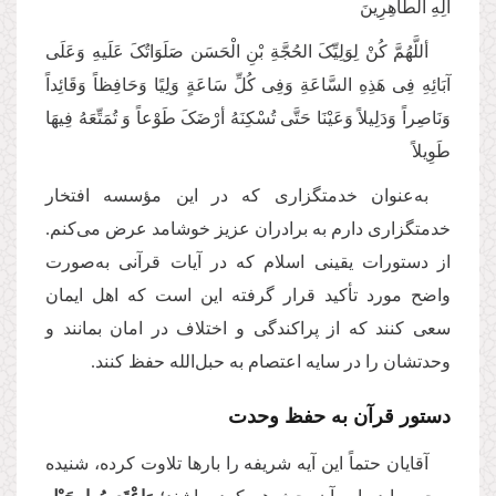
آلِهِ الطَّاهِرِینَ
أللَّهُمَّ کُنْ لِوَلِیِّکَ الحُجَّةِ بْنِ الْحَسَن صَلَوَاتُکَ عَلَیهِ وَعَلَی
آبَائِهِ فِی هَذِهِ السَّاعَةِ وَفِی کُلِّ سَاعَةٍ‌ وَلِیًا وَحَافِظاً وَقَائِداً
وَنَاصِراً وَدَلِیلاً وَعَیْنَا حَتَّی تُسْکِنَهُ أرْضَکَ طَوْعاً وَ تُمَتِّعَهُ فِیهَا
طَوِیلاً
به‌عنوان خدمتگزاری که در این مؤسسه افتخار
خدمتگزاری دارم به برادران عزیز خوشامد عرض می‌کنم.
از دستورات یقینی اسلام که در آیات قرآنی به‌صورت
واضح مورد تأکید قرار گرفته این است که اهل ایمان
سعی کنند که از پراکندگی و اختلاف در امان بمانند و
وحدتشان را در سایه اعتصام به حبل‌الله حفظ کنند
.
دستور قرآن به حفظ وحدت
آقایان حتماً این آیه شریفه را بارها تلاوت کرده، شنیده