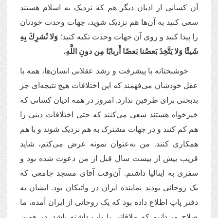
آن کسانی از ادیان دیگر هم که نزدیک به اسلام هستند
سعی کنید به آن‌ها هم نزدیک شوید، جهات وحدت خودتان
را پیدا کنید و روی آن جهات وحدت تکیه کنید؛
وَلا نُشرِكَ بِهِ
شَيئًا وَلا يَتَّخِذَ بَعضُنا بَعضًا أَربابًا مِن دونِ اللَّهِ.
خوشبختانه با پیشرفت و رشد عقلانی‌ انسان‌ها، همه با
عقل خودشان می‌فهمند که این اختلافات هیچ نتیجه‌ای جز
بدبختی برای طرفین ندارد. امروز در همه ادیان کسانی که
خیرخواه هستند سعی می‌کنند که حتی اختلافات دینی را
هم کم کنند و در جهات مشترک به هم نزدیک شوند و با هم
همکاری کنند. من به‌عنوان نمونه عرض می‌کنم، شاید
قریب بیش از بیست سال قبل از من دعوت شده بود و
سفری به ایتالیا داشتم. آن‌وقت آقای مسجد جامعی که
یک روحانی بودند نماینده ایران در واتیکان بود. ایشان به
دفتر پاپ اطلاع داده بود که یک روحانی از ایران آمده، ما
صلاح می‌دانیم که ملاقاتی با پاپ داشته باشد. در همین