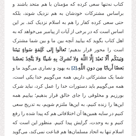
کتاب نه‌تنها سعی کرده که مؤمنان با هم متحد باشند و
براساس مشترکات خودشان به هم نزدیک شوند، بلکه
حتی سعی کرده کفار را هم به اسلام نزدیک کند. بر این
اساس است که در برخی از آیات از پیامبر می‌خواهد که به
اهل‌ کتاب بگوید که بیایید آنچه بین ما و بین شما مشترک
است را محور قرار بدهیم؛
تَعالَوا إِلى كَلِمَةٍ سَواءٍ بَينَنا
وَبَينَكُم أَلّا نَعبُدَ إِلَّا اللَّهَ وَلا نُشرِكَ بِهِ شَيئًا وَلا يَتَّخِذَ بَعضُنا
بَعضًا أَربابًا مِن دونِ اللَّهِ.
[2]
به یهود و نصاری می‌گوید ما و
شما یک مشترکاتی داریم، همه می‌گوییم خدا یکی است،
همه می‌گوییم باید دستورات خدا را عمل کرد، نباید شرک
بورزیم و مخلوقی را جای خالق قرار بدهیم؛ بیاییم همه
این‌ها را زنده کنیم، به این‌ها ملتزم شویم، به تدریج سعی
کنیم در سایه همین‌ها آن اختلافاتی هم که پیدا شده را رفع
کنیم و به وحدت، گرایش پیدا کنیم. منظور این است که
اسلام تنها به اتحاد مسلمان‌ها هم قناعت نمی‌کند، می‌گوید