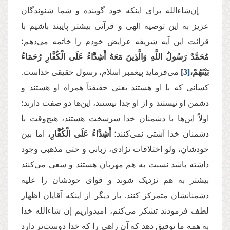
إن‌شاءالله برای اینکه خود گوینده و شما شنوندگان
عزیز به این توصیه الهی و قرآنی بیشتر پایبند باشیم با
قرائت این آیه شریفه عرایض خودم را خاتمه می‌دهم؛
مُحَمَّدٌ رَسُولُ اللَّهِ وَالَّذِينَ مَعَهُ أَشِدَّاءُ عَلَى الْكُفَّارِ رُحَمَاءُ
بَيْنَهُمْ،
[3]
می‌فرماید پیغمبر اسلام، رسول حقیقی خداست.
کسانی که با او هستند یعنی حقیقتاً همراه او هستند و
دشمن او نیستند و از او جدا نیستند، این‌ها دو صفت دارند؛
اولاً این‌ها با دشمنان خدا سرسخت هستند، هیچ‌وقت با
دشمنان خدا آشتی نمی‌کنند؛
أَشِدَّاءُ عَلَى الْكُفَّارِ،
اما بین
خودشان، ولو اختلافات نژادی، زبانی و حتی مذهبی وجود
داشته باشد نسبت به هم مهربان هستند و سعی می‌کنند
بیشتر به هم نزدیک شوند و قوای خودشان را علیه
دشمنانشان متمرکز کنند. بار دیگر از اینکه آقایان اظهار
لطف فرمودند تشکر می‌کنم، امیدواریم إن شاءالله خدا
به همه ما توفیق دهد که آن راهی را که خدا دوست‌تر دارد