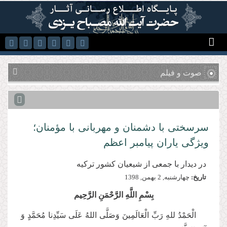
رفتن به محتوای اصلی
صوت و فیلم
سرسختی با دشمنان و مهربانی با مؤمنان؛
ویژگی یاران پیامبر اعظم
در ديدار با جمعی از شيعيان کشور ترکيه
تاریخ:
چهارشنبه, 2 بهمن, 1398
بِسْمِ اللَّهِ الرَّحْمَنِ الرَّحِيم
الْحَمْدُ للهِ رَبِّ الْعَالَمِینَ وَصَلَّی اللهُ عَلَی سَیِّدِنا مُحَمَّدٍ وَ