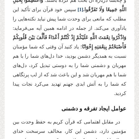
و چه‌بسا درباره آن بحث هم کرده باشند؛
وَاعْتَصِمُوا بِحَبْلِ
اللَّهِ جَمِيعًا وَلَا تَفَرَّقُوا.
[1]
سپس خود قرآن برای تأکید این
مطلب که مانعی برای وحدت شما پیش نیاید نکته‌هایی را
یادآوری می‌کند
.
از جمله در ادامه همین آیه می‌فرماید:
وَاذْكُرُوا نِعْمَتَ اللَّهِ عَلَيْكُمْ إِذْ كُنْتُمْ أَعْدَاءً فَأَلَّفَ بَيْنَ قُلُوبِكُمْ
فَأَصْبَحْتُمْ بِنِعْمَتِهِ إِخْوَانًا
؛ یاد کنید آن ‌وقتی که شما مؤمنان
نسبت به همدیگر دشمن بودید، خدا دل‌های شما را با هم
مهربان و دشمنی شما را به دوستی تبدیل کرد، دل‌های
شما با هم مهربان شد و این باعث شد که از لب پرتگاهی
که شما را به آتش ابدی جهنم تهدید می‌کرد نجات پیدا
کردید.
عوامل ایجاد تفرقه و دشمنی
در مقابل اهتمامی که قرآن کریم به حفظ وحدت بین
مؤمنین دارد، دشمن این کار، مخالف سرسخت خدای