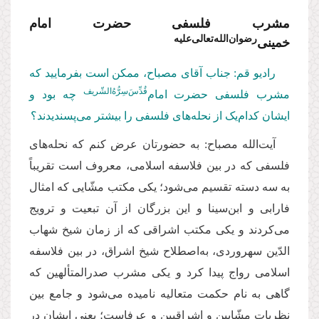
مشرب فلسفی حضرت امام‌
رضوان‌الله‌تعالی‌علیه
خمینی‌
رادیو قم: جناب آقای مصباح، ممکن است بفرمایید که
قُدِّسَ‌سِرُّهُ‌الشّریف
مشرب فلسفی حضرت امام‌
چه بود و
ایشان کدام‌یک از نحله‌های فلسفی را بیشتر می‌پسندیدند؟
آیت‌الله مصباح: به حضورتان عرض کنم که نحله‌های
فلسفی که در بین فلاسفه اسلامی، معروف است تقریباً
به سه دسته تقسیم می‌شود؛ یکی مکتب مشّایی که امثال
فارابی و ابن‌سینا و این بزرگان از آن تبعیت و ترویج
می‌کردند و یکی مکتب اشراقی که از زمان شیخ شهاب
الدّین سهروردی، به‌اصطلاح شیخ اشراق، در بین فلاسفه
اسلامی رواج پیدا کرد و یکی مشرب صدرالمتألهین که
گاهی به نام حکمت متعالیه نامیده می‌شود و جامع بین
نظریات مشّایین و اشراقیین و عرفاست؛ یعنی ایشان در