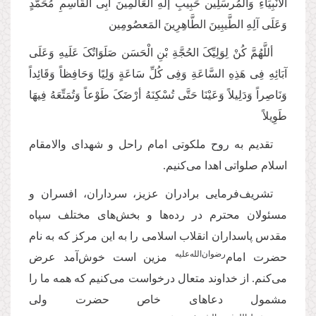
الأنْبِیَاءِ وَالْمُرسَلِین حَبِیبِ إلَهِ الْعَالَمِینَ أبِی الْقَاسِمِ مُحَمَّدٍ
وَعَلَی آلِهِ الطَّیبِینَ الطَّاهِرِینَ المَعصُومِین
أللَّهُمَّ کُنْ لِوَلِیِّکَ الحُجَّةِ بْنِ الْحَسَن صَلَوَاتُکَ عَلَیهِ وَعَلَی
آبَائِهِ فِی هَذِهِ السَّاعَةِ وَفِی کُلِّ سَاعَةٍ‌ وَلِیًا وَحَافِظاً وَقَائِداً
وَنَاصِراً وَدَلِیلاً وَعَیْنَا حَتَّی تُسْکِنَهُ أرْضَکَ طَوْعاً وَتُمَتِّعَهُ فِیهَا
طَوِیلاً
تقدیم به روح ملکوتی امام راحل و شهدای والامقام
اسلام صلواتی اهدا می‌کنیم.
تشریف‌فرمایی برادران عزیز، سرداران، افسران و
مسئولان محترم در رده‌ها و بخش‌های مختلف سپاه
مقدس پاسداران انقلاب اسلامی را به این مرکز که به نام
رضوان‌الله‌علیه
حضرت امام‌
مزین است خوش‌آمد عرض
می‌کنم. از خداوند متعال درخواست می‌کنیم که همه ما را
مشمول دعاهای خاص حضرت ولی