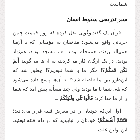
شماست.
سیر تدریجی سقوط انسان
قرآن یک گفت‌وگویی نقل کرده که روز قیامت چنین
جریانی واقع می‌شود؛ منافقان به مؤمنانی که با آن‌ها
هم‌پیاله بودند، هم‌محله بودند، هم مسجد بودند، هم‌نهاد
بودند، در یک ارگان کار می‌کردند، به آن‌ها می‌گویند
أَلَمْ
نَكُن مَّعَكُمْ
؟! مگر ما با شما نبودیم؟! چطور شد که
این‌طور بین ما فاصله شد؟! به آن‌ها پاسخ داده می‌شود
که بله، شما با ما بودید ولی چند مسأله پیش آمد که شما
را از ما جدا کرد؛
قَالُوا بَلَى وَلَكِنَّكُمْ
....
اول این‌که خودتان را در معرض فتنه قرار می‌دادید؛
فَتَنتُمْ أَنفُسَكُمْ؛
خودتان را نپاییدید که در دام فتنه نیفتید.
این اولین علت.