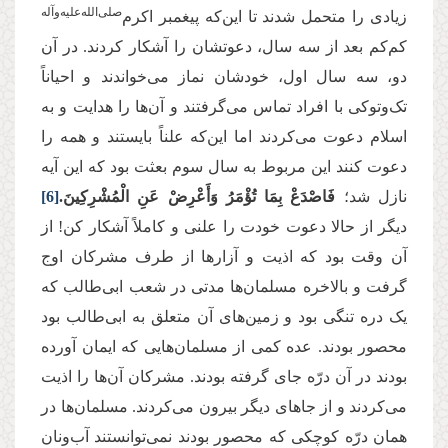
‌صلی‌الله‌علیه‌و‌آله
زیادی را متحمل شدند تا این‌که پیغمبر اکرم
کم‌کم بعد از سه سال، دعوتشان را آشکار کردند. در آن
دو، سه سال اول، خودشان نماز می‌خواندند و احیاناً
تک‌وتوکی با افراد تماس می‌گرفتند و آن‌ها را هدایت و به
اسلام دعوت می‌کردند اما این‌که علناً بایستند و همه را
دعوت کنند این مربوط به سال سوم بعثت بود که این آیه
نازل شد؛
فَاصْدَعْ بِمَا تُؤْمَرُ وَأَعْرِضْ عَنِ الْمُشْرِكِینَ.
[6]
دیگر از حالا دعوت خودت را علنی و کاملاً آشکار کن! از
آن وقت بود که اذیت و آزارها از طرف مشرکان اوج
گرفت و بالاخره مسلمان‌ها مدتی در شعب ابی‌طالب که
یک دره تنگی بود و زمین‌های آن متعلق به ابی‌طالب بود
محصور بودند. عده کمی از مسلمان‌هایی که ایمان آورده
بودند در آن درّه جای گرفته بودند. مشرکان آن‌ها را اذیت
می‌کردند و از جاهای دیگر بیرون می‌کردند. مسلمان‌ها در
همان درّه کوچکی که محصور بودند نمی‌توانستند آب‌ونان