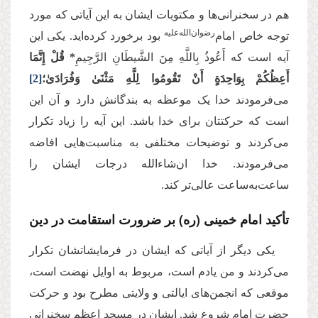
هم در سخنرانی‌ها و مکتوبات ایشان به این آیاتی که مورد
رضوان‌الله‌علیه
توجه خاص امام‌
بود برخورد کرده‌اید. یکی این
آیه است که أَعُوذُ بِاللَّهِ مِنَ الشَّیطَانِ الرَّجِیمِ
* قُلْ إِنَّمَا
أَعِظُكُمْ بِوَاحِدَةٍ أَنْ تَقُومُوا لِلَّهِ مَثْنَىٰ وَفُرَادَىٰ؛
[2]
می‌فرمودند خدا یک موعظه به بندگانش دارد و آن این‌
است که حرکتتان برای خدا باشد. این آیه را زیاد تکرار
می‌کردند و توضیحات مختلفی به مناسبت‌هایی افاضه
می‌فرمودند. خدا ان‌شاء‌الله درجات ایشان را
ساعت‌به‌ساعت عالی‌تر کند.
تأکید امام خمینی (ره) بر ضرورت استقامت در دین
یکی دیگر از آیاتی که ایشان در فرمایشاتشان تکرار
می‌کردند و من یادم است، مربوط به اوایل نهضت است،
موقعی که انجمن‌های ایالتی و ولایتی مطرح بود و حرکت
حضرت امام شروع شد. ایشان در مسجد اعظم سخنرانی