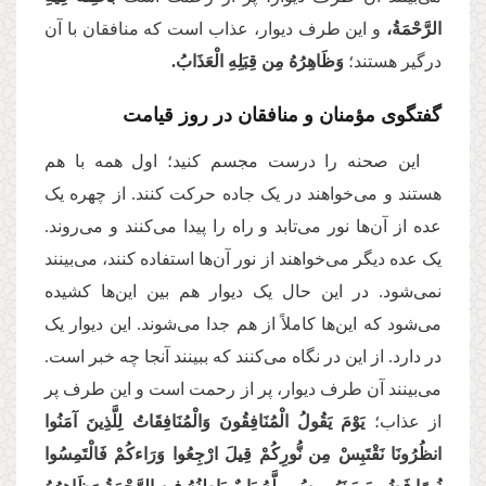
الرَّحْمَةُ،
و این طرف دیوار، عذاب است که منافقان با آن
درگیر هستند؛
وَظَاهِرُهُ مِن قِبَلِهِ الْعَذَابُ.
گفتگوی مؤمنان و منافقان در روز قیامت
این صحنه را درست مجسم کنید؛ اول همه با هم
هستند و می‌خواهند در یک جاده حرکت کنند. از چهره یک
عده از آن‌ها نور می‌تابد و راه را پیدا می‌کنند و می‌روند.
یک عده دیگر می‌خواهند از نور آن‌ها استفاده کنند، می‌بینند
نمی‌شود. در این حال یک دیوار هم بین این‌ها کشیده
می‌شود که این‌ها کاملاً از هم جدا می‌شوند. این دیوار یک
در دارد. از این در نگاه می‌کنند که ببینند آنجا چه خبر است.
می‌بینند آن طرف دیوار، پر از رحمت است و این طرف پر
از عذاب؛
یَوْمَ یَقُولُ الْمُنَافِقُونَ وَالْمُنَافِقَاتُ لِلَّذِینَ آمَنُوا
انظُرُونَا نَقْتَبِسْ مِن نُّورِكُمْ قِیلَ ارْجِعُوا وَرَاءكُمْ فَالْتَمِسُوا