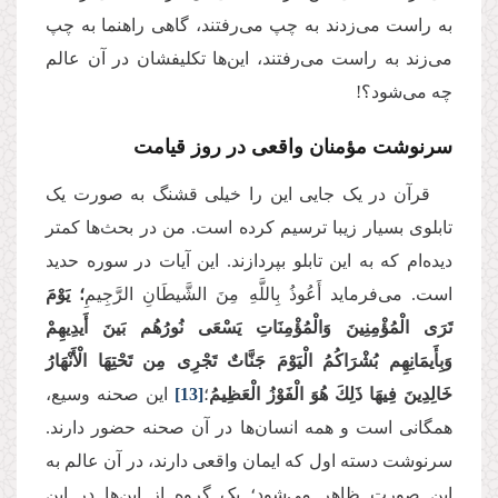
به راست می‌زدند به چپ می‌رفتند، گاهی راهنما به چپ
می‌زند به راست می‌رفتند، این‌ها تکلیفشان در آن عالم
چه می‌شود؟!
سرنوشت مؤمنان واقعی در روز قیامت
قرآن در یک جایی این را خیلی قشنگ به صورت یک
تابلوی بسیار زیبا ترسیم کرده است. من در بحث‌ها کمتر
دیده‌ام که به این تابلو بپردازند. این آیات در سوره حدید
است. می‌فرماید أَعُوذُ بِاللَّهِ مِنَ الشَّیطَانِ الرَّجِیمِ
؛ يَوْمَ
تَرَى الْمُؤْمِنِینَ وَالْمُؤْمِنَاتِ یَسْعَى نُورُهُم بَینَ أَیدِیهِمْ
وَبِأَیمَانِهِم بُشْرَاكُمُ الْیَوْمَ جَنَّاتٌ تَجْرِی مِن تَحْتِهَا الْأَنْهَارُ
خَالِدِینَ فِیهَا ذَلِكَ هُوَ الْفَوْزُ الْعَظِیمُ
؛
[13]
این صحنه وسیع،
همگانی است و همه انسان‌ها در آن صحنه حضور دارند.
سرنوشت دسته اول که ایمان واقعی دارند، در آن عالم به
این صورت ظاهر می‌شود؛ یک گروه از این‌ها در این