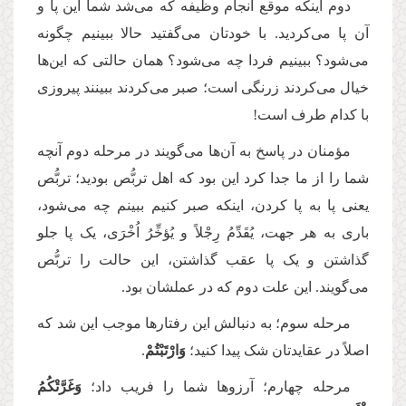
دوم اینکه موقع انجام وظیفه که می‌شد شما این پا و
آن پا می‌کردید. با خودتان می‌گفتید حالا ببینیم چگونه
می‌شود؟ ببینیم فردا چه می‌شود؟ همان حالتی که این‌ها
خیال می‌کردند زرنگی است؛ صبر می‌کردند ببینند پیروزی
با کدام طرف است!
مؤمنان در پاسخ به آن‌ها می‌گویند در مرحله دوم آنچه
شما را از ما جدا کرد این بود که اهل تربُّص بودید؛ تربُّص
یعنی پا به پا کردن، اینکه صبر کنیم ببینم چه می‌شود،
باری به هر جهت، یُقَدِّمُ رِجْلاً و یُؤخِّرُ اُخْرَی، یک پا جلو
گذاشتن و یک پا عقب گذاشتن، این حالت را تربُّص
می‌گویند. این علت دوم که در عملشان بود.
مرحله سوم؛ به دنبالش این رفتارها موجب این شد که
اصلاً در عقایدتان شک پیدا کنید؛
وَارْتَبْتُمْ
.
مرحله چهارم؛ آرزوها شما را فریب داد؛
وَغَرَّتْكُمُ