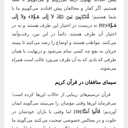
هستیم. اگر کفار و مخالفان پیش افتادند می‌گوییم ما با
شما هستیم؛
مُّذَبْذَبِینَ بَینَ ذَلِكَ لاَ إِلَى هَـؤُلاء وَلاَ إِلَى
هَـؤُلاء؛
[9]
نه دربست در اختیار این طرف هستند و نه در
اختیار آن طرف هستند. دائماً در این بین، رفت‌وآمد
می‌کنند. مواظب هستند و اوضاع را رصد می‌کنند تا ببینند
جریان به نفع چه کسی تمام می‌شود و درنهایت با همان
طرفی که بادی که به آن طرف می‌وزد غالب است همراه
می‌شوند.
سیمای منافقان در قرآن کریم
قرآن ترسیم‌های زیبایی از حالات این‌ها کرده است؛
می‌فرماید این‌ها وقتی مؤمنان را می‌بینند می‌گویند ایمان
آوردیم؛
قَالُوا آمَنَّا؛
[10]
اما وقتی با یاران خودشان در
خلوت و در مجالس خصوصی صحبت می‌کنند می‌گویند ما