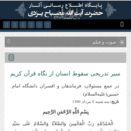
رفتن به محتوای اصلی
صوت و فیلم
سیر تدریجی سقوط انسان از نگاه قرآن کریم
در جمع مسئولان، فرماندهان و افسران دانشگاه امام
حسین(علیه‌السلام)
تاریخ:
سه شنبه, 4 مرداد, 1390
بِسْمِ اللَّهِ الرَّحْمَنِ الرَّحِیم
الْحَمْدُللهِ رَبِّ الْعَالَمِینَ وَالصَّلاَةُ وَالسَّلامُ عَلَی سَیِّدِ