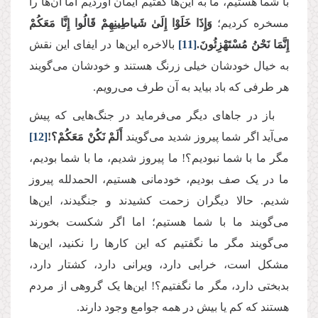
با شما هستیم، ما به این‌ها گفتیم ایمان آوردیم اما آن‌ها را
مسخره کردیم؛
وَإِذَا خَلَوْا إِلَىٰ شَیاطِینِهِمْ قَالُوا إِنَّا مَعَكُمْ
إِنَّمَا نَحْنُ مُسْتَهْزِئُونَ.
[11]
بالاخره این‌ها در ایفای این نقش
به خیال خودشان خیلی زرنگ هستند و خودشان می‌گویند
هر طرفی که باد بیاید به آن طرف می‌رویم.
باز در جاهای دیگر می‌فرماید در جنگ‌هایی که پیش
می‌آید اگر شما پیروز شدید می‌گویند
أَلَمْ نَكُنْ مَعَكُمْ؟!
[12]
مگر ما با شما نبودیم؟! ما پیروز شدیم، ما با شما بودیم،
ما در یک صف بودیم، خودمانی هستیم، الحمدلله پیروز
شدیم. حالا دیگران زحمت کشیدند و جنگیدند، این‌ها
می‌گویند ما با شما هستیم؛ اما اگر شکست بخورند
می‌گویند مگر ما نگفتیم که این کارها را نکنید، این‌ها
مشکل است، خرابی دارد، ویرانی دارد، کشتار دارد،
بدبختی دارد، مگر ما نگفتیم؟! این‌ها یک گروهی از مردم
هستند که کم یا بیش در همه جوامع وجود دارند.