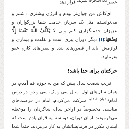
عجل‌الله‌فرجه‌الشریف
عصر‌
قرار دهد.
‌ای‌کاش من جوان‌تر بودم و انرژی بیشتری داشتم و
می‌توانستم مثل یک سرباز، خدمت شما بزرگواران و
عزیزان خدمتگزاری کنم ولی
لَا یُكَلِّفُ اللَّهُ نَفْسًا إِلَّا
وُسْعَهَا؛
[1]
دیگر دوران پیری است و نقاهت و بیماری و
لوازمش. باید از قصورهای بنده و نقص‌های کارم عفو
بفرمایید.
حرکتتان برای خدا باشد!
قریب شصت سال پیش که من به حوزه قم آمدم، در
همان سال‌های اول، سال سی و یک، سی و دو، در درس
‌رضوان‌الله‌علیه
امام
شرکت می‌کردم. امام در فرصت‌های
مناسبی مخصوصاً در اواخر سال، شاگردان را موعظه
می‌فرمودند. از آن دوران، دو، سه آیه قرآن یادم است که
ایشان مکرر در فرمایشاتشان به کار می‌بردند. حتماً شما