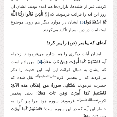
کردند. غیر از طلبه‌ها، بازاری‌ها هم آمده بودند. ایشان آن
روز این آیه را قرائت فرمودند که
إِنَّ الَّذِینَ قَالُوا رَبُّنَا اللَّهُ
ثُمَّ اسْتَقَامُوا.
[3]
ایشان در موارد دیگر هم روی موضوع
استقامت در دین بسیار تأکید می‌کردند.
آیه‌ای که پیامبر (ص) را پیر کرد
!
ایشان آیات دیگری را هم اشاره می‌فرمودند ازجمله
آیه
فَاسْتَقِمْ كَمَا أُمِرْتَ وَمَنْ تَابَ مَعَكَ.
[4]
من یادم است
که ایشان به دنبال قرائت این آیه، این حدیث را ذکر
صلی‌الله‌علیه‌و‌آله
می‌کردند که از پیغمبر اکرم‌
نقل شده که
حضرت فرمودند
شَیَّبَتْنِی سورةُ هودٍ لِمَکَانِ هذه الآیةِ؛
فَاسْتَقِمْ كَمَا أُمِرْتَ وَمَن تَابَ مَعَكَ؛
یعنی پیغمبر
‌صلی‌الله‌علیه‌و‌آله
اکرم
فرمودند سوره هود مرا پیر کرد به
خاطر این آیه که در این سوره است؛
فَاسْتَقِمْ كَمَا أُمِرْتَ
وَمَن تَابَ مَعَكَ.