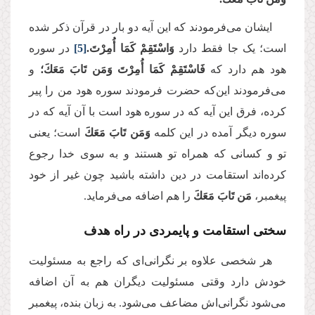
ایشان می‌فرمودند که این آیه دو بار در قرآن ذکر شده
است؛ یک جا فقط دارد
وَاسْتَقِمْ كَمَا أُمِرْتَ.
[5]
در سوره
هود هم دارد که
فَاسْتَقِمْ كَمَا أُمِرْتَ وَمَن تَابَ مَعَكَ؛
و
می‌فرمودند این‌که حضرت فرمودند سوره هود من را پیر
کرده، فرق این آیه که در سوره هود است با آن آیه که در
سوره دیگر آمده در این کلمه
وَمَن تَابَ مَعَكَ
است؛ یعنی
تو و کسانی که همراه تو هستند و به سوی خدا رجوع
کرده‌اند استقامت در دین داشته باشید چون غیر از خود
پیغمبر،
مَن تَابَ مَعَكَ
را هم اضافه می‌فرماید.
سختی استقامت و پایمردی در راه هدف
هر شخصی علاوه بر نگرانی‌ای که راجع به مسئولیت
خودش دارد وقتی مسئولیت دیگران هم به آن اضافه
می‌شود نگرانی‌اش مضاعف می‌شود. به زبان بنده، پیغمبر