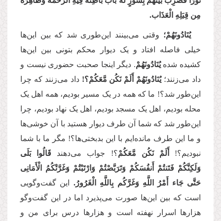
نُورًا فَضُرِبَ بَینَهُم بِسُورٍ لَّهُ بَابٌ بَاطِنُهُ فِیهِ الرَّحْمَةُ وَظَاهِرُهُ
مِن قِبَلِهِ الْعَذَاب.
یُنَادُونَهُمْ؛
وقتی می‌بینند این‌طوری شد که بین این‌ها
خیلی فاصله افتاد و یک دیوار محکم بتونی بین این‌ها
کشیده شده
یُنَادُونَهُمْ
. دیگر اینجا صحبت حضوری نیست و
داد می‌زنند؛
یُنَادُونَهُمْ أَلَمْ نَكُن مَّعَكُمْ؟!
داد می‌زنند که چرا
این‌طور شد؟! ما که همه در یک مسیر بودیم، همه اهل یک
محله بودیم، اهل یک مسجد بودیم، اهل یک نهاد بودیم، چرا
این‌طور شد که شما آن طرف دیوار هستید با آن خوشی‌ها
و ما این طرف مانده‌ایم با این بدبختی‌ها؟! مگر ما با شما
نبودیم؟!
أَلَمْ نَكُن مَّعَكُمْ
؟! جواب می‌دهند
قَالُوا بَلَى
وَلَكِنَّكُمْ فَتَنتُمْ أَنفُسَكُمْ وَتَرَبَّصْتُمْ وَارْتَبْتُمْ وَغَرَّتْكُمُ الْأَمَانِی
حَتَّى جَاء أَمْرُ اللَّهِ وَغَرَّكُم بِاللَّهِ الْغَرُورُ.
این گفت‌وگویی
است که بین این‌ها صورت می‌پذیرد اما در این گفت‌وگو
هزارها اسرار نهفته است و هزارها درس برای من و