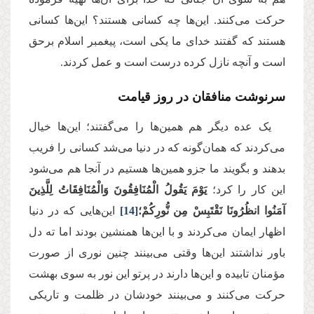
حرکت می‌کنند. این‌ها چه کسانی هستند؟ این‌ها کسانی
هستند که گفتند خدای ما یکی است، پیغمبر اسلام برحق
است و آنچه نازل کرده درست است و عمل ‌کردند.
سرنوشت منافقان در روز قیامت
یک عده دیگر هم همین‌ها را می‌گفتند؛ این‌ها خیال
می‌کردند که همان‌گونه که در دنیا می‌شد کسانی را فریب
بدهند و بگویند ما جزو همین‌ها هستیم در آنجا هم می‌شود
این کار را کرد؛
یَوْمَ یَقُولُ الْمُنَافِقُونَ وَالْمُنَافِقَاتُ لِلَّذِینَ
آمَنُوا انظُرُونَا نَقْتَبِسْ مِن نُّورِكُمْ
؛
[14]
این‌هایی که در دنیا
اظهار ایمان می‌کردند و با این‌ها همنشین بودند اما ته دل
باور نداشتند این‌ها وقتی می‌بینند چنین نوری از صورت
مؤمنان تابیده و این‌ها دارند در پرتو این نور به سوی بهشت
حرکت می‌کنند و می‌بینند خودشان در ظلمت و تاریکی