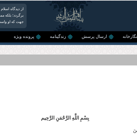
از دیدگاه اسلام
برگردد؛ بلکه مم
جهت که او واسطه
گارخانه
ارسال پرسش
زندگینامه
پرونده ویژه
بِسْمِ اللَّهِ الرَّحْمَنِ الرَّحِیم
ينَ