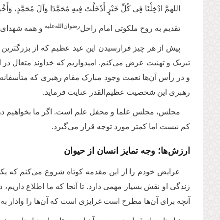
اللهمَّ ادْخِلْنَا فِی کُلِّ خَیْرٍ أَدْخَلْتَ فِیهِ مُحَمَّدًا وَآلَ مُحَمَّدٍ، وَأَخْ
رضوان‌‌الله‌‌علیه
تقدیم به روح ملکوتی امام راحل‌
و همه شهدای و
پیش از هر چیز فرارسیدن این عید عظیم که از بزرگترین
تبریک و تهنیت عرض می‌کنم. امیدواریم که خداوند متعال د
و در رأس آن‌ها نعمت وجود مبارک مقام رهبری که متأسفانه
رهبری این شخصیت عظیم‌القدر عنایت فرماید
.
مجلس، مجلس علما و محفل علم است. اگر ما بخواهیم در ای
کم نیست اما کمتر مورد توجه قرار می‌گیرد.
ارزش‌ها؛ وجه تمایز انسان از حیوان
عرایض خودم را از این مقدمه کوتاه شروع می‌کنم که یکی
زندگی او نقش بسیار مهمی دارد. تا آنجا که ما اطلاع داریم، د
آنچه برای آن‌ها مطرح است غرایزی است که آن‌ها را وادار 