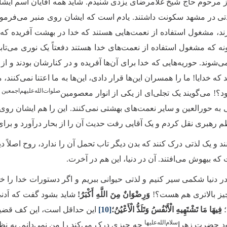
 از مرحوم حاج شیخ غلامرضای یزدی شنیدم. شاید همه آقایان اسم ایشا
ی در مشهد سکونت داشتند. یادم است که ایشان روی منبر می‌فرمودند
، مشغول استفاده از نعمت‌هایی هستند که خدا در بهشت آفریده که یکی 
گونه که مشغول استفاده از نعمت‌های خدا هستند دفعتاً یک نوری می‌تاب
‌شوند. حوریه‌هایی که خدا برای آن‌ها آفریده و در کنارشان بودند و از آ
ه خدایا! ما را همسران این‌ها قرار دادی، این‌ها به ما اعتنا نمی‌کنند، م
صلوات‌‌الله‌‌عليهم‌‌اجمعين
د؟! می‌گویند یک تجلی‌ای از یکی از انوار معصومین‌
ب
ه حورالعین و سایر نعمت‌های بهشتی نمی‌کنند. این را هم ایشان روی م
م رهبری نقل کردم و یک آقایی رفت حدیث آن را از بحار درآورد و برای
د و یک لذتی درک کنند که بدن دیگر تاب تحمل آن را ندارد، روح اصلاً دی
ه بیهوش می‌افتند. آن در دنیا، این هم در آخرت.
ه در دنیا شکمی سیر کنیم و لذتی حیوانی ببریم و اگر دستورات خدا ر
ز بالاتری ‌‌هم هست؟!
وَرِضْوَانٌ مِنَ اللَّهِ أَكْبَرُ!
‌‌شاید بشود گفت که اَ
؛
فِيهَا مَا تَشْتَهِيهِ الْأَنْفُسُ وَتَلَذُّ الْأَعْيُنُ؛
[10]
این حداقل است، این کف قضیه
سلام‌‌الله‌‌عليها
خود حضرت زهرا
چه چیزی درک می‌کند را من نمی‌دانم. به نظ