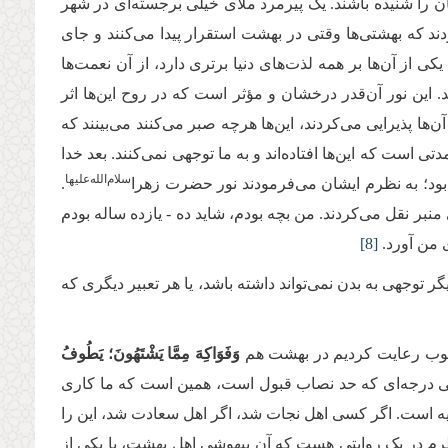
ن را شنیده باشند. یک پیرمرد ملای خیلی برجسته‌ای در شهر
 که بهشتی‌ها وقتی در بهشت استقرار پیدا می‌کنند و جای
از آن‌ها بر همه لذت‌های دنیا برتری دارد، از آن نعمت‌ها
د. این نور آن‌قدر درخشان و مؤثر است که در روح این‌ها اثر
ن‌ها پذیرایی می‌کردند، این‌ها هرچه صبر می‌کنند می‌بینند که
دتی است که این‌ها افتاده‌اند و به ما توجهی نمی‌کنند. بعد خدا
سلام‌‌الله‌‌عليها
ود؛ به نظرم ایشان می‌فرمودند نور حضرت زهرا
.
نبر نقل می‌کردند. من بچه بودم، شاید ده - یازده ساله بودم
 من آورد.
[8]
گر توجهی به بدن نمی‌تواند داشته باشد، یا هر تعبیر دیگری که
ا خوب رعایت کردیم در بهشت هم
وَفَوَاكِهَ مِمَّا يَشْتَهُونَ؛ يَطُوفُ
دنی درجه‌ای که حد نصاب قبول است، همین است که ما کاری
 است. اگر کسی اهل نجات شد، اگر اهل سعادت شد، این را
رم در یک روایتی هست که آن بیهوشی اهل بهشت، یا یکی از