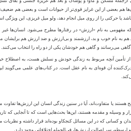
نی ازجمله مسکن و مأوا و پوشاک و بعد هم غریزه جنسی و بقای نسل و 
ن‌ها هم بعضی از این غرایز قوی‌تر از حیوانات است و بعضی هم ضعیف‌ت
 یا حرکتی را از روی میل انجام دهد، ولو میل غریزی، این ویژگی ا
د که مفهومی به نام «ارزش» در رفتارها مطرح می‌شود. انسان‌ها غیر ا
ی هم به نام خوب و بد، ارزشمند و بی‌ارزش و ضد ارزش هم برایشان 
آگاهی می‌رسانند و گاهی هم خودشان یکی از دو راه را انتخاب می‌کنند.
ه بعد از تأمین آنچه مربوط به زندگی خودش و نسلش هست، به اصطلاح
رک‌کننده آن قوه‌ای به نام عقل است. در کتاب‌های علمی می‌گویند
‌کند
.
ستند یا متفاوت‌اند، آیا در سنین زندگی انسان این ارزش‌ها تفاوت م
زار و وسیله و مقدمه هستند، این‌ها بحث‌هایی است که تا آنجایی که تا
 و کسانی که در این مسائل کنجکاو بوده‌اند قرار داشته و نظریات مخت
 ارسطو، سر اصالت ارزش‌ها، فی‌الجمله اختلافاتی وجود دارد
.