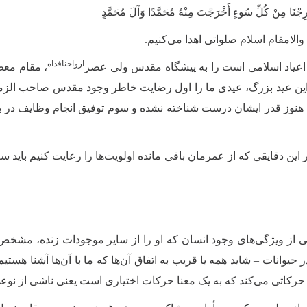
رِجْنَا مِنْ کُلِّ سُوءٍ أَخْرَجْتَ مِنْهُ مُحَمَّدًا وَآلَ مُحَمَّدٍ‌
الامقام اسلام صلواتی اهدا می‌کنیم
.
ارواحنافداه
 اعیاد اسلامی است را به پیشگاه مقدس ولی عصر
، مقام معظ
ر این عید بزرگ، عیدی ما را اول رضایت خاطر وجود مقدس صاحب الزما
 هنوز قدر ایشان درست شناخته نشده و سوم توفیق انجام وظایف در بر
ن دقایقی که از عمرمان باقی مانده اولویت‌ها را رعایت کنیم باید 
 از ویژگی‌های وجود انسان که او را از سایر موجودات زنده، مشخص و
ر حیوانات – شاید همه یا قریب به اتفاق آن‌ها که ما با آن‌ها آشنا هس
به حرکاتی می‌کند که به یک معنا حرکات اختیاری است یعنی ناشی از ن