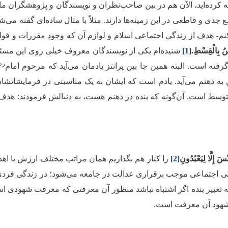
کرده‌اید، الآن هم در بین صاحب‌نظران و نویسندگان و پژوهشگران ما 
 جدی و قاطعی در این زمینه‌ها دارند. مثلاً با مثال ساده‌ای گفته می
نم- هدف از زندگی اجتماعی اسلام و لوازم آن که وجود مقررات و قوا
اسُ بِالْقِسْطِ.
[1]
شنیده‌ام یکی از نویسندگان معروف خیلی روی این مسئله
رضو
رفته است. البته همین جا بین پرانتز یادمان می‌آید که مرحوم امام‌
ین به ذهنم می‌آید. یادم است که ایشان به یک مناسبتی در فرمایشات
ط است. آن‌گونه که بنده در ذهنم هست، به دنبالش فرمودند: هدف نه
سَ إِلَّا لِيَعْبُدُونِ
[2]
را کنار هم بگذاریم همان مراتب مختلف ارزش یا اه
زندگی اجتماعی موجب برقراری عدالت در جامعه می‌شود؛ در زندگی فردی 
ا به تعبیر بنده اگر اشتباه نباشد منظور آن معرفتی که معرفت شهودی ا
شهود آن معرفت است
.