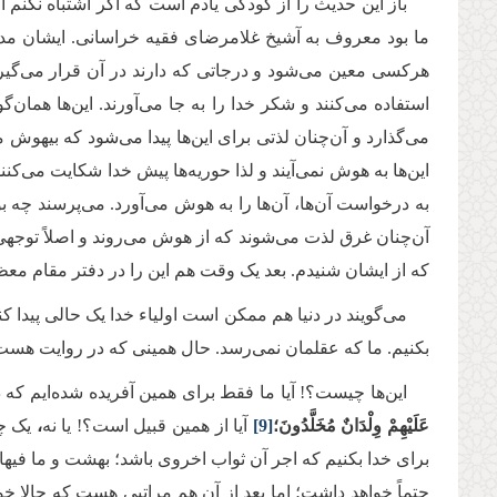
باز این حدیث را از کودکی یادم است که اگر اشتباه نکنم
ما بود معروف به آشیخ غلامرضای فقیه خراسانی. ایشان مدت
هرکسی معین می‌شود و درجاتی که دارند در آن قرار می‌گیرند
استفاده می‌کنند و شکر خدا را به جا می‌آورند. این‌ها همان‌
می‌گذارد و آن‌چنان لذتی برای این‌ها پیدا می‌شود که بیهوش می
این‌ها به هوش نمی‌آیند و لذا حوریه‌ها پیش خدا شکایت می‌کنند ک
به درخواست آن‌ها، آن‌ها را به هوش می‌آورد. می‌پرسند چه بو
آن‌چنان غرق لذت می‌شوند که از هوش می‌روند و اصلاً توجهی ب
که از ایشان شنیدم. بعد یک وقت هم این را در دفتر مقام معظ
می‌گویند در دنیا هم ممکن است اولیاء خدا یک حالی پیدا کنن
بکنیم. ما که عقلمان نمی‌رسد. حال همینی که در روایت هست ک
این‌ها چیست؟! آیا ما فقط برای همین آفریده شده‌ایم ک
عَلَيْهِمْ وِلْدَانٌ مُخَلَّدُونَ؛
[9]
آیا از همین قبیل است؟! یا نه
،
یک چی
برای خدا بکنیم که اجر آن ثواب اخروی باشد؛ بهشت و ما فیها
حتماً خواهد داشت؛ اما بعد از آن هم مراتبی هست که حالا 