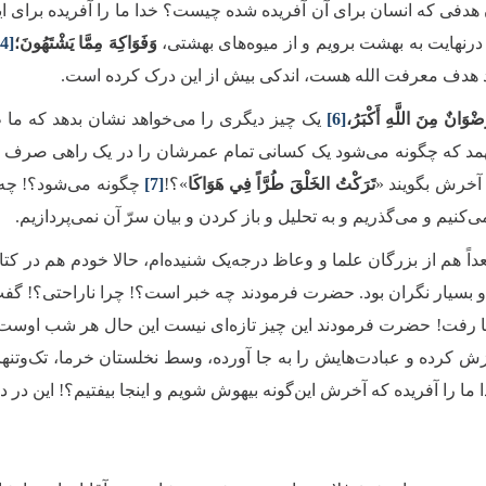
 آن هدفی که انسان برای آن آفریده شده چیست؟ خدا ما را آفریده برای
 درنهایت به بهشت برویم و از میوه‌های بهشتی،
وَفَوَاكِهَ مِمَّا يَشْتَهُونَ؛
[4]
 هدف معرفت الله هست، اندکی بیش از این درک کرده است.
ضْوَانٌ مِنَ اللَّهِ أَكْبَرُ،
[6]
یک چیز دیگری را می‌خواهد نشان بدهد که ما ظ
فهمد که چگونه می‌شود یک کسانی تمام عمرشان را در یک راهی صرف کنن
 آخرش بگویند «
تَرَكْتُ الخَلْقَ طُرَّاً فِي هَوَاكَا
»؟!
[7]
چگونه می‌شود؟! چه م
کنیم و می‌گذریم و به تحلیل و باز کردن و بیان سرّ آن نمی‌پردازیم
.
بعداً هم از بزرگان علما و وعاظ درجه‌یک شنیده‌ام، حالا خودم هم در کت
 و بسیار نگران بود. حضرت فرمودند چه خبر است؟! چرا ناراحتی؟! گف
دنیا رفت! حضرت فرمودند این چیز تازه‌ای نیست این حال هر شب او
 نوازش کرده و عبادت‌هایش را به جا آورده، وسط نخلستان خرما، تک‌و
 را آفریده که آخرش این‌گونه بیهوش شویم و اینجا بیفتیم؟! این در دنی