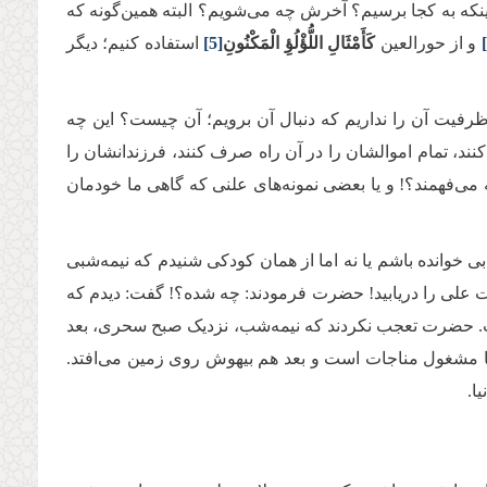
 اینکه به کجا برسیم؟ آخرش چه می‌شویم؟ البته همین‌گونه که
و از حورالعین
كَأَمْثَالِ اللُّؤْلُؤِ الْمَكْنُونِ
[5]
استفاده کنیم؛ دیگر
رفیت آن را نداریم که دنبال آن برویم؛ آن چیست؟ این چه
د، تمام اموالشان را در آن راه صرف کنند، فرزندانشان را
ی‌فهمند؟! و یا بعضی نمونه‌های علنی که گاهی ما خودمان
ابی خوانده باشم یا نه اما از همان کودکی شنیدم که نیمه‌شبی
ت علی را دریابید! حضرت فرمودند: چه شده؟! گفت: دیدم که
ست. حضرت تعجب نکردند که نیمه‌شب، نزدیک صبح سحری، بعد
تنها مشغول مناجات است و بعد هم بیهوش روی زمین می‌افتد.
ا.