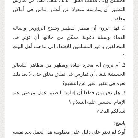
الحسین وإلی مذهب الحق . لذلك ینبغی علی من یمارس
التطبیر أن یمارسه منعزلا عن أنظار الناس فی أماكن
مغلقة .
1. فهل ترون أن منظر التطبیر وشدخ الرؤوس وإسالة
الدماء وسیلة دعویة ممكن من خلالها أن تؤثر فی
المخالفین و غیر المسلمین للاهتداء إلی مذهب أهل البیت
؟
2. أم ترون أنه مجرد عبادة ومظهر من مظاهر الشعائر
الحسینیة ینبغی أن تمارس فی نطاق مغلق حتی لا یعد ذلك
ثغرة فی تنفیر الغیر عن التشیع؟
3. هل تجزمون قطعا أن إقامة التطبیر عمل مرضی عند
الإمام الحسین علیه السلام ؟
نسألكم الدعاء
پاسخ:
أولا: لم نعثر على دلیل على مطلوبیة هذا العمل بحد نفسه