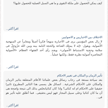
كیف یمكن الحصول على ملكة التقوى و ما هی السبل العملیة للحصول علیها؟
اقرأ أكثر...
الاختلاف بین الاخباریین و الاصولیین
لا زال بعض المؤمنین یرى فی الأخباریة منهجاً فكریاً أصیلاً ومغایراً عن المنهجیة
الأُصولیة، ویقول: «إنه لا یمتلك القناعة والحجة التامة بینه وبین الله عزّوجلّ فی
سلامة وحجیة الاستنباط الأُصولی». ویفند رأی أحد الفقهاء العظام: «الأُصولیة
المعاصرة أُصولیة نظریة فقط، ولكنها عملیاً...
اقرأ أكثر...
تأثیر الزمان و المكان فی تغییر الاحكام
بعد سیاحة ممتعة فی رحاب رسائل بعض علمائنا الأعلام المتعلقة بتاثیر الزمان
والمكان على الأحكام الشرعیة... اتسائل هل یسمى هذا التاثیر المطروح تاثیرا
حقیقیا على الاحكام ام انه كنائی؟ واذا كان كنائیانخلص بذلك الى نتیجة واضحة هی
أن ما كان كنائیا وعلى سبیل المجاز فهو لیس بحقیقی.. فما أطلق علیه تأثیر هو
فی...
اقرأ أكثر...