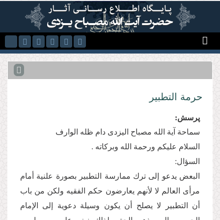
Skip to main content
حرمة التطبیر
پرسش:
سماحة آیة الله مصباح الیزدی دام ظله الوارف
السلام علیكم ورحمة الله وبركاته .
السؤال:
البعض یدعو إلی ترك ممارسة التطبیر بصورة علنیة أمام
مرأی العالم لا لأنهم یعارضون حكم الفقیه ولكن من باب
أن التطبیر لا یصلح أن یكون وسیلة دعویة إلی الإمام