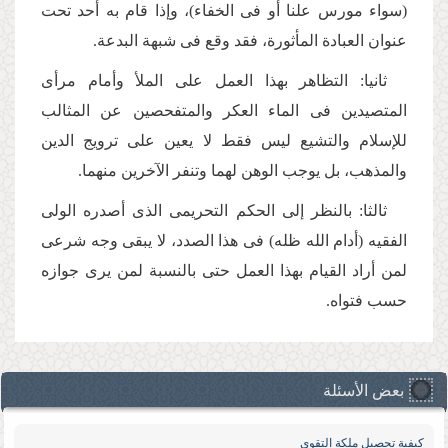
(سواء مورس علنا أو فی الخفاء)، وإذا قام به أحد تحت
عنوان العبادة المأثورة، فقد وقع فی شبهة البدعة.
ثانیا: التظاهر بهذا العمل على الملأ وأمام مرأى
المتصیدین فی الماء العكر والمتفحصین عن المثالب
للإسلام والتشیع لیس فقط لا یعین على ترویج الدین
والمذهب، بل یوجب الوهن لهما وتنفر الآخرین منهما.
ثالثا: بالنظر إلى الحكم التحریمی الذی أصدره الولی
الفقیه (أدام الله ظله) فی هذا الصدد، لا یبقى وجه شرعی
لمن أراد القیام بهذا العمل حتى بالنسبة لمن یرى جوازه
حسب فتواه.
بعض الأسئلة
كیفیة تحصیل ملكة التقوى