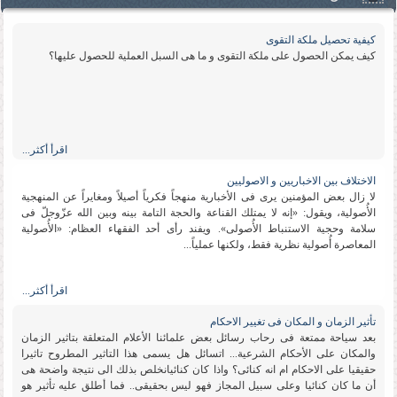
كیفیة تحصیل ملكة التقوى
كیف یمكن الحصول على ملكة التقوى و ما هی السبل العملیة للحصول علیها؟
اقرأ أكثر...
الاختلاف بین الاخباریین و الاصولیین
لا زال بعض المؤمنین یرى فی الأخباریة منهجاً فكریاً أصیلاً ومغایراً عن المنهجیة
الأُصولیة، ویقول: «إنه لا یمتلك القناعة والحجة التامة بینه وبین الله عزّوجلّ فی
سلامة وحجیة الاستنباط الأُصولی». ویفند رأی أحد الفقهاء العظام: «الأُصولیة
المعاصرة أُصولیة نظریة فقط، ولكنها عملیاً...
اقرأ أكثر...
تأثیر الزمان و المكان فی تغییر الاحكام
بعد سیاحة ممتعة فی رحاب رسائل بعض علمائنا الأعلام المتعلقة بتاثیر الزمان
والمكان على الأحكام الشرعیة... اتسائل هل یسمى هذا التاثیر المطروح تاثیرا
حقیقیا على الاحكام ام انه كنائی؟ واذا كان كنائیانخلص بذلك الى نتیجة واضحة هی
أن ما كان كنائیا وعلى سبیل المجاز فهو لیس بحقیقی.. فما أطلق علیه تأثیر هو