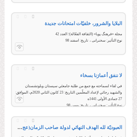
البلايا والشرور، خلفيّات امتحانات جديدة
مجلة «فرهنگ پویا» (الثقافة الفعّالة)؛ العدد 42
نوع التأثير:
سخنرانی
تاریخ:
اسفند 98
لا ننفق أعمارَنا بسخاء
في لقاء لسماحته مع جمع من طلبة جامعتَي سيستان وبلوتشستان
والشهيد رجائي لإعداد المعلّمين التاريخ: 23 كانون الثاني 2020م، الموافق:
27 جمادى الأولى 1441ه
نوع التأثير:
سخنرانی
تاریخ:
بهمن 98
العبوديّة لله الهدف النهائي لدولة صاحب الزمان(عج) العالميّة