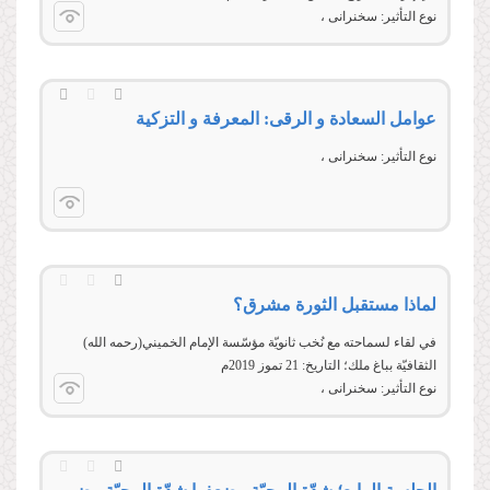
نوع التأثير:
سخنرانی
عوامل السعادة و الرقی: المعرفة و التزكیة
نوع التأثير:
سخنرانی
لماذا مستقبل الثورة مشرق؟
في لقاء لسماحته مع نُخب ثانويّة مؤسّسة الإمام الخميني(رحمه الله)
الثقافيّة بباغ ملك؛ التاريخ: 21 تموز 2019م
نوع التأثير:
سخنرانی