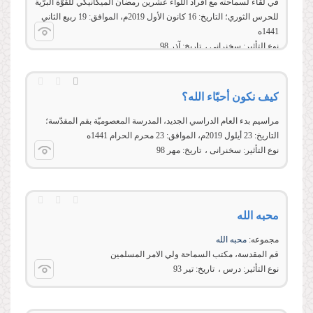
في لقاء لسماحته مع أفراد اللواء عشرين رمضان الميكانيكي للقوّة البرّية
للحرس الثوري؛ التاريخ: 16 كانون الأول 2019م، الموافق: 19 ربيع الثاني
1441ه
نوع التأثير:
سخنرانی
تاریخ:
آذر 98
كيف نكون أحبّاء الله؟
مراسيم بدء العام الدراسي الجديد، المدرسة المعصوميّة بقم المقدّسة؛
التاريخ: 23 أيلول 2019م، الموافق: 23 محرم الحرام 1441ه
نوع التأثير:
سخنرانی
تاریخ:
مهر 98
محبه الله
مجموعه:
محبه الله
قم المقدسة، مکتب السماحة ولي الامر المسلمين
نوع التأثير:
درس
تاریخ:
تير 93