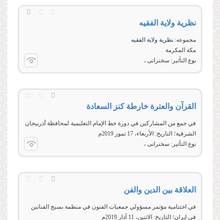
نظریة ولایة الفقیه
مجموعه:
نظریة ولایة الفقیه
مكة‌ المكرمة
نوع التأثير:
سخنرانی
القرآن والعترة خارطة كنز السعادة
في جمع من المشاركين في دورة خط الإمام التعليمية لمحافظة أذربيجان
الشرقية؛ التاريخ: الأربعاء، 17 تموز 2019م
نوع التأثير:
سخنرانی
العلاقة بين الدين والفن
في اختتامية مؤتمر مسؤولي جمعيات الفنون في منظمة بسيج الفنانين
في إيران؛ التاريخ: الاثنين، 11 آذار 2019م