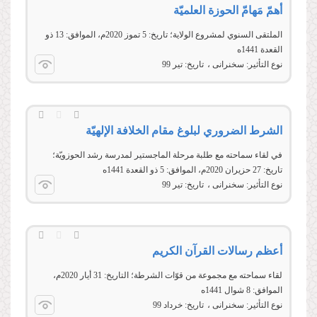
أهمّ مَهامّ الحوزة العلميّة
الملتقى السنوي لمشروع الولاية؛ تاريخ: 5 تموز 2020م، الموافق: 13 ذو
القعدة 1441ه
نوع التأثير:
سخنرانی
تاریخ:
تير 99
الشرط الضروري لبلوغ مقام الخلافة الإلهيّة
في لقاء سماحته مع طلبة مرحلة الماجستير لمدرسة رشد الحوزويّة؛
تاريخ: 27 حزيران 2020م، الموافق: 5 ذو القعدة 1441ه
نوع التأثير:
سخنرانی
تاریخ:
تير 99
أعظم رسالات القرآن الكريم
لقاء سماحته مع مجموعة من قوّات الشرطة؛ التاريخ: 31 أيار 2020م،
الموافق: 8 شوال 1441ه
نوع التأثير:
سخنرانی
تاریخ:
خرداد 99