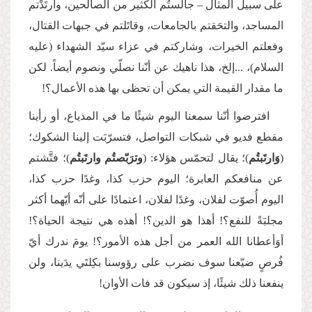
على سبيل المثال – جالَستُم الكثير من الصالحين، وارتَدْتم
المساجد، والتحَقتم بالجامعات، وقاتَلتم في جبهات القتال،
وفعلتم الخيرات، وشاركتم في عزاء سيّد الشهداء (عليه
السلام)، ...إلخ، هذا ناهيك عن أنّنا نصلّي ونصوم أيضاً. لكن
ما مقدار القيمة التي يمكن أن تحظى بها هذه الأعمال؟!
افترضوا أنّنا سمعنا اليوم شيئًا ما في المذياع، أو رأينا
مقطع فديو في شبكات التواصل، فتسرّبَت إلينا الشكوك؛
(
وَارتَبتُم
)؛ يقال لتحمّس هؤلاء: (
وترَبّصتُم وارتَبتُم
)؛ فتَّشتم
عن منافعكم العابرة؛ اليوم حزب كذا، وغدًا حزب كذا،
اليوم أُصوّت لفلان، وغدًا لفلان، اعتمادًا على أنّه أيّهما أكثر
مجلبَةً للنفع؟! أهذا هو الدين؟! أهذه هي نتيجة الحياة؟!
أوَأعطانا الله العمر من أجل هذه الأمور؟! يومَ ندرك أيّ
فُرصٍ ضيّعنا سوف نضرب على رؤوسنا بكِلتَي يدَينا، ولن
ينفعنا ذلك شيئًا، إذ سيكون قد فات الأوان!