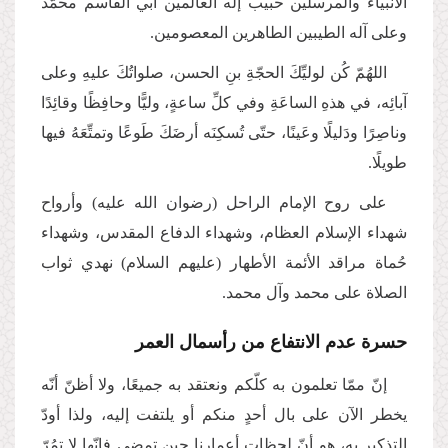
الأنبياء والمرسلين حبيب إله العالمين أبي القاسم محمّد
وعلى آله الطيبين الطاهرين المعصومين.
اللهُمّ كُن لوليِّكَ الحجّةِ بنِ الحسن، صلواتُكَ عليهِ وعلى
آبائِه، في هذهِ الساعَةِ وفي كلِّ ساعةٍ، وليًّا وحافِظًا وقائِدًا
وناصِرًا ودَليلًا وعَينًا، حتّى تُسكِنَه أرضَكَ طَوعًا وتمتِّعَهُ فيها
طويلًا.
على روح الإمام الراحل (رضوان الله عليه) وأرواح
شهداء الإسلام العظام، وشهداء الدفاع المقدس، وشهداء
حُماة مراقد الأئمة الأطهار (عليهم السلام) نهدي ثواب
الصلاة على محمد وآل محمد.
حسرة عدم الانتفاع من رأسمال العمر
إنّ ممّا تعلمون به كلّكم ونعتقد به جميعًا، ولا أظنّ أنّه
يخطر الآن على بال أحدٍ منكم أو يلتفت إليه، ولذا أودّ
التذكير به، هو أنّ لحظات أعمارنا حين تمضي فإنّها لا تمُرّ