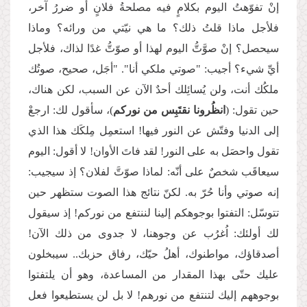
إنْ تفوّهتُ اليوم بكلامٍ فيه مصلحةُ فلانٍ أو ضررُ آخر،
فلأجل ماذا قلتُ ذلك؟ ما هي نيّتي من ورائه؟ وماذا
سيحصل؟ إنْ صوَّتُّ اليوم لهذا أو صوّتُّ غدًا لذاك، فلأجل
أيِّ شيء؟ أجيب: "صوتي ملكي أنا". "أجَل، صحيح، صوتُك
ملكُك أنت، ولن يُسائِلك أحدٌ الآن عن السبب، لكن هناك،
حين تقول: (
انظُرونا نقتَبِس من نوركم
)، سأقول لك: ارجعْ
إلى الدنيا وفتّش عن النور فيها! استعمِل مِلكَك هذا الذي
تقول واحصَل به على النور! لقد فاتَ الأوان! لا أقول: اليوم
سيعاقَب شخصٌ على أنّه: لماذا صوّتَّ لفلان؟ إذ سيجيب:
إنه صوتي وأنا حُرّ به. لكنّ نتائج هذا الصوت ستظهر حين
تتوسّل: التفتوا بوجوهكم إلينا لننتفع من نوركم! إذ سيقول
لك أولئك: اُغرُب عن وجوهنا، لا جدوى من ذلك الآن!
أصدقاؤك، مواطنوك، أهلُ حيّك، رفاق حزبك.. سيبخلون
عليك حتّى بهذا المقدار من المساعدة، وهو أن يلتفتوا
بوجوههم إليك لتنتفع من نورهم! لا بل لن يستطيعوا فعل