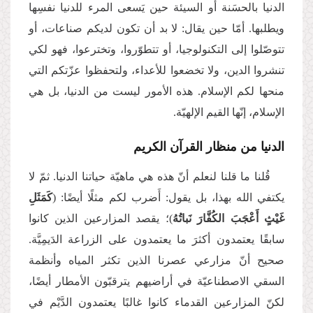
الدنيا بالحسَنة أو السيئة حين يَسعى المرء للدنيا نفسِها
ويطلبها. أمّا حين يقال: لا بد أن تكون لديكم صناعات، أو
تتوصّلوا إلى التكنولوجيا، أو تتطوّروا، وتخترعوا، فهو لكي
تنشروا الدين، ولا تخضعوا للأعداء، ولتحفظوا عزّتكم التي
منحها لكم الإسلام. هذه الأمور ليست من الدنيا، بل هي
الإسلام، إنّها القيم الإلهيّة.
الدنيا من منظار القرآن الكريم
قُلنا ما قلنا لنعلم أنّ هذه هي ماهيّة حياتنا الدنيا. ثمّ لا
يكتفي الله بهذا، بل يقول: أَضرب لكم مثلًا أيضًا: (
كَمَثَلِ
غَيْثٍ أَعْجَبَ الكُفَّارَ نَباتُهُ
)؛ يقصد المزارعين الذين كانوا
سابقًا يعتمدون أكثرَ ما يعتمدون على الزراعة الدَيمِيَّة.
صحيح أنّ مزارعي عصرنا الذين تكثر المياه وأنظمة
السقي الاصطناعيّة في أراضيهم يترقبّون الأمطار أيضًا،
لكنّ المزارعين القدماء كانوا غالبًا يعتمدون الدَّيْم في