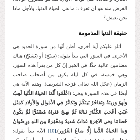
الغرض منه هو أن تعرف: ما هي الحياة الدنيا، ولأجل ماذا
نحن نعيش؟
حقيقة الدنيا المذمومة
أتلو عليكم آية أخرى، أظن أنّها من سورة الحديد هي
الأخرى. في السوَر التي تبدأ بقوله: (سبّحَ) أو (يُسَبّحُ) هناك
مضامين عالية جدًّا. في الخبر إنّ كل من يقرأ هذه السوَر،
وهي خمسة، في كل ليلة يكون من أصحاب صاحب
الزمان (عجّل الله تعالى فرَجه الشريف). وهذه الآية هي
أيضًا في هذه السورة وهي: (
اعْلَمُوا أَنَّمَا الحَياةُ الدُّنْيا لَعِبٌ
وَلَهوٌ وَزينَةٌ وَتَفاخُرٌ بَينَكُمْ وَتَكاثُرٌ فِي الأَمْوالِ وَالأَولادِ كَمَثَلِ
غَيْثٍ أَعْجَبَ الكُفَّارَ نَباتُهُ ثُمَّ يَهيجُ فَتَراهُ مُصْفَرًّا ثُمَّ يَكُونُ
حُطامًا وَفي الآخِرَةِ عَذابٌ شَديدٌ وَمَغْفِرَةٌ مِنَ اللهِ وَرِضْوانٌ
وَمَا الحَياةُ الدُّنيا إِلَّا مَتاعُ الغُرُور
).
[10]
الآية تبدأ بقوله: