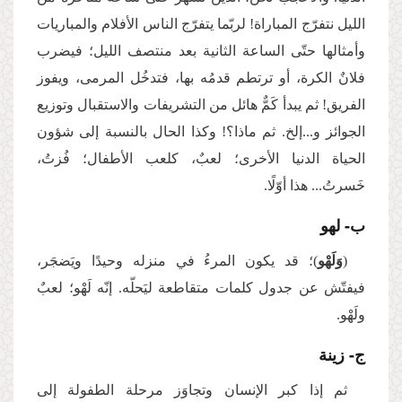
الليل نتفرّج المباراة! لربّما يتفرّج الناس الأفلام والمباريات
وأمثالها حتّى الساعة الثانية بعد منتصف الليل؛ فيضرب
فلانٌ الكرة، أو ترتطم قدمُه بها، فتدخُل المرمى، ويفوز
الفريق! ثم يبدأ كَمٌّ هائل من التشريفات والاستقبال وتوزيع
الجوائز و...إلخ. ثم ماذا؟! وكذا الحال بالنسبة إلى شؤون
الحياة الدنيا الأخرى؛ لعبٌ، كلعب الأطفال؛ فُزتُ،
خَسرتُ... هذا أوّلًا.
ب- لهو
(
وَلَهْو
)؛ قد يكون المرءُ في منزله وحيدًا ويَضجَر،
فيفتّش عن جدول كلمات متقاطعة ليَحلّه. إنّه لَهْو؛ لعبٌ
ولَهْو.
ج- زينة
ثم إذا كبر الإنسان وتجاوَز مرحلة الطفولة إلى