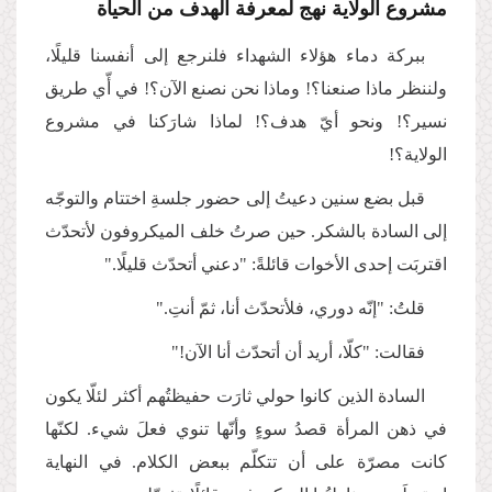
مشروع الولاية نهج لمعرفة الهدف من الحياة
ببركة دماء هؤلاء الشهداء فلنرجع إلى أنفسنا قليلًا،
ولننظر ماذا صنعنا؟! وماذا نحن نصنع الآن؟! في أّي طريق
نسير؟! ونحو أيّ هدف؟! لماذا شارَكنا في مشروع
الولاية؟!
قبل بضع سنين دعيتُ إلى حضور جلسةِ اختتام والتوجّه
إلى السادة بالشكر. حين صرتُ خلف الميكروفون لأتحدّث
اقتربَت إحدى الأخوات قائلةً: "دعني أتحدّث قليلًا."
قلتُ: "إنّه دوري، فلأتحدّث أنا، ثمّ أنتِ."
فقالت: "كلّا، أريد أن أتحدّث أنا الآن!"
السادة الذين كانوا حولي ثارَت حفيظتُهم أكثر لئلّا يكون
في ذهن المرأة قصدُ سوءٍ وأنّها تنوي فعلَ شيء. لكنّها
كانت مصرّة على أن تتكلّم ببعض الكلام. في النهاية