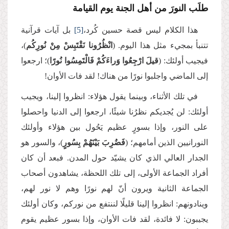
طلَب النورَ من أهل الجنة يوم القيامة
هذا الكلام ليس قصة حسين كُرد،
[5]
بل آيات قرآنية
تتنبأ بمجيء مثل هذا اليوم. (
انْظُرُونا نَقْتَبِسْ مِنْ نُورِكُم
)،
فيجيب أولئك: (
قيلَ ارْجِعُوا وَراءَكُمْ فَالْتَمِسُوا نُورًا
)؛ ارجعوا
إلى الماضي واجلبوا نورًا من هناك! لقد فات الأوان!
في تلك الأثناء، وبينما يقول هؤلاء: انظروا إلينا، ويجيب
أولئك: لن يُجديكم نظرُنا شيئًا، ارجعوا إلى الدنيا واحصلوا
على النور، وإذا بسورٍ عظيم يَحُول بين هؤلاء وأولئك
النورانيين الذين أمامهم؛ (
فَضُرِبَ بَيْنَهُمْ بِسُورٍ
)، والسور هو
الجدار العالي الذي كان يشيّد حول المدن. فبعد أن كان
أفراد الجماعة الأولى، إلى تلك اللحظة، يشاهدون أصحاب
الجماعة الثانية ويرون أنّ لهم نورًا وهم لا نور لهم،
وينادونهم: انظروا إلينا قليلًا لننتفع من نوركم، وكان أولئك
يجيبون: لا فائدة، لقد فات الأوان، وإذا بسور عظيم يقوم