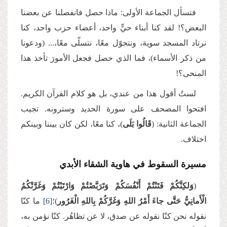
فتسأل الجماعة الأولى: ماذا حصل فانفصلنا عن بعضنا
البعض؟! لقد كنا أبناء حيٍّ واحد، أعضاء حزب واحد، كنا
نرتاد المسجد سوية، ونتجوّل معًا، نتسلّى معًا،... (ودعونا
من ذكر الأسماء)، فما الذي حصل فجعل الأمورَ تأخذ هذا
المنحى؟!
لستُ أقول هذا من عندي، بل هو كلام القرآن الكريم.
افتحوا المصحف على سورة الحديد وسترونه. تجيب
الجماعة الثانية: (
قَالُوا بَلَى
)، كنا معًا، لكن كان بيننا وبينكم
اختلاف.
مسيرة السقوط في هاوية الشقاء الأبدي
(
وَلكِنَّكُمْ فَتَنْتُمْ أَنْفُسَكُمْ وَتَرَبَّصْتُمْ وَارْتَبْتُمْ وَغَرَّتْكُمُ
الْأَمانِيُّ حَتَّى جاءَ أَمْرُ اللهِ وَغَرَّكُمْ بِاللهِ الْغَرُور
)؛
[6]
ما كنّا
نقوله نحن كنّا نقوله عن صدق، لا عن تظاهُر. كنّا نؤمن به،