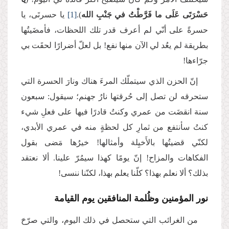
حَسْرَتَى عَلَى ما فَرَّطْتُ في جَنْبِ الله
).
[1]
يا حسرتَى، يا
حسرةً على أنّي لم أعرف قدر تلك اللحظات، فأمضَيتُها
بطريقة لم يعُد لي الآن منها نفع! بل لعلّ أضرارًا لحقَت بي
جرّاءها!
إنّ الحزن الذي سيتملّك المرءَ هناك ونارَ الحسرة التي
ستحرقه لن تصل إلى حُرقتها نارُ جهنم؛ سيقول: سبعون
سنة انقضَت من عمري وكنتُ قادرًا فيها على فعلِ شيء
كنتُ سأنتفع من ثمارِ كل لحظةٍ منه في عمري الأبدي،
لكنّي قضيتُها بالأَخيِلة وأمثالها! خيرُها مَضى بقول
الفكاهات والمزاح! إنّ يومًا كهذا سيمُرّ علينا. ألا نعتقد
بذلك؟ ألا نعلم بهذا؟ كلّنا يعلم بهذا، لكنّنا ننسى!
نور المؤمنين وظُلمة المنافقين يوم القيامة
من الغرائب التي ستحصل في ذلك اليوم، والتي صرّحَ