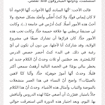
استسلَمت، وناولتُها الميكروفون قائلًا: تفضّلي.
قالت الأخت: "أيّها السادة، أيّتها الأخوات، أيّها الإخوة، أنا
لا كان إيماني قويًّا، ولا كنتُ أُصَلّي وأتعبّد بشكل صحيح، ولا
أحبّ هذه الأمور أصلًا. كنتُ أدرُس في جامعة (...)، وكانت
لي صديقةٌ تربطني بها علاقة حميمة جدًّا. وكانت تحب هذه
الأمور جدًّا. كان قرارُها أن تشارك صيفًا في مشروع
الولاية، وقد شاركتُ أنا لأجلها، من دون أن تكون لي أيّ
رغبة في ذلك. في البدء كنتُ أحضر حصص الدرس
كالـمُجبَرة. بعد حصّتين أو ثلاث وجدتُ أنّ الكلام جديد لم
يخطر ببالي يومًا! في الحصة التالية أرهَفتُ سمعي أكثر
قليلًا. وجدتُ أنّها أمورٌ جوهريّة جدًّا، وأنّنا كنّا لاهين
بالعبثيّات؟! واضح أنّ النساء في هذا العمر منشغلات
بالموضة والثياب وأمثال هذه الأشياء. وجدتُ أنّ هذا الكلام
جادٌّ بامتياز. فقرّرتُ أن أصغي جيّدًا لهذه الدروس وأتناقش
بها. اليوم، وبعد اجتياز هذه الدورة التي استغرقَت حوالي