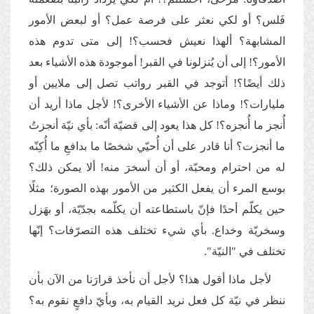
فَلس؟ أو لكي نعثر على فرصة عمل؟ أو لبعض الأمور
المشابهة؟ ألهذا نعيش فحسب؟! إلى متى تدوم هذه
الأمور؟! إلى أن يُنزلونا في القبر! أموجودة هذه الأشياء بعد
ذلك أيضًا؟! أتوجد في القبر رواتب تصل إلى ملايين أو
مليارات؟! وماذا عن الأشياء الأخرى؟! لأجل ماذا أريد أن
أُنجز ما أُنجزه؟! كل هذا يعود إلى قضيّة أنّه: بأي نيّة أنجزتُ
ما أنجزت؟ أنا قادر على أن أُحيّي شخصًا ما بدافعِ ما أُكِنّه
له من احترام ومحبّة، أو أن أسخرَ منه! ألا يمكن ذلك؟
بوسع المرء أن يفعل الكثير من الأمور بهذه الصورة؛ مثلًا
حين يكلّم أحدًا فإنّ باستطاعته أن يكلّمه بجدّيّة، أو بهَزل
وسخريّة وخداع. بأي شيء تختلف هذه التصرّفات؟ إنّها
تختلف في "النيّة".
لأجل ماذا أقول هذا؟ لأجل أن نأخذ قرارَنا من الآن بأن
ننظر في نيّة كل فعل نريد القيام به، وبأيّ دافعٍ نقوم به؟