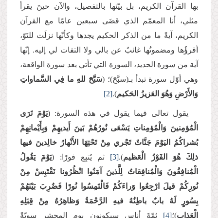
بها القرآن الكريم، بل بيّنها بالتفصيل، والآن حينَ يقرأ
مثلي، أنا المعمّم الذي قضَى سبعين عامًا مع القرآن
الكريم، آيةً ما من الذكر الحكيم يجدها وكأنّها نزلَت للتَوّ،
أقرؤُها ومضمونُها غائبٌ عن بالي ولا التفات لي إليه. إنّها
آية من سورة الحديد، السورة التي تأتي بعد سورة الواقعة،
وهي أوّل سورة تبدأ بـ(سبَّحَ)؛ (
سَبَّحَ للهِ ما فِي السَّماواتِ
وَالأَرْضِ وَهُوَ العَزيزُ الحَكيم
).
[2]
يقول تعالى فيما يقول في هذه السورة: (
يَوْمَ تَرَى
الْمُؤمِنينَ وَالْمُؤمِناتِ يَسْعَى نُورُهُمْ بَينَ أَيديهِمْ وَبِأَيْمانِهِمْ
بُشراكُمُ اليَوْمَ جَنَّاتٌ تَجْري مِنْ تَحْتِهَا الأَنْهارُ خالِدينَ فيها
ذلِكَ هُوَ الفَوْزُ الْعَظيم
).
[3]
ثم يُتبِع فورًا: (
يَوْمَ يَقُولُ
الْمُنافِقُونَ وَالْمُنافِقاتُ لِلَّذينَ آمَنُوا انْظُرُونا نَقْتَبِسْ مِنْ
نُورِكُمْ قيلَ ارْجِعُوا وَراءَكُمْ فَالْتَمِسُوا نُورًا فَضُرِبَ بَيْنَهُمْ
بِسُورٍ لَهُ بابٌ باطِنُهُ فيهِ الرَّحْمَةُ وَظاهِرُهُ مِنْ قِبَلِهِ
الْعَذاب
)؛
[4]
ثمّةَ أناس سيكونون يوم المحشر سويّةً