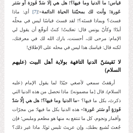
قياس! ما الدنيا وما فيها؟! هل هي إلّا سَدّ فَورَة أو سَتر
عَورة! وأنت لك بمحبّتنا الحياة الدائمة
»؛
[7]
أي: ماذا
قستَ؟ وبماذا قستَه؟! لقد قستَ قياسًا ليس في محلّه
أبدًا! وكأنّ يونس قال: تعجّبتُ! كنتُ أتوقّع أن يقول لي
الإمام: مرحى لك، أحسنت، بارك الله لك في معرفتك،
لكنه قال: قياسك هذا ليس في محله على الإطلاق!
لا نَقيسَنّ الدنيا التافهة بولاية أهل البيت (عليهم
السلام)
أرهَفتُ سمعي لأصغي جيّدًا لما يقول الإمام (عليه
السلام). قال [ما مضمونه]: ماذا تحصل من هذه الدنيا التي
ذكرتَ، بكل ما فيها؟ «
ما الدنيا وما فيها؟! هل هي إلّا سَدّ
فَورَةٍ أو سَتر عَورة!
» هذه الدنيا بكل ما فيها؛ من مجرّات
وأقمار ونجوم، كل ما تنتفع به منها هو مطعم وملبس؛ فإن
جُعتَ تُشبع بطنك، وإن عريتَ تلبس ثوبًا. ماذا غير ذلك؟