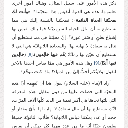
ذكرَ هذه الأمور على سبيل المثال، وهناك أمور أخرى
تعلمونها. هذه هي الدنيا. أَتقيس هذا بمحبّتنا؟! «
وأنت لك
بمحبّتنا الحياة الدائمة
»؛ فمحبّتنا بالنسبة إليك هي مما
تستطيع به أن تنال الحياة السرمديّة! فما بالك تقيس بها
إشباعَ بطنٍ أو سَتر عورة؟! إنّ محبّتنا هي مما تستطيع أن
تنال به سعادةً لا نهاية لها! والسعادة اللانهائيّة هي التي لا
نستطيع أن نعيّن لها زمانًا؛ (
هُم فيها خالِدون
)،
[8]
(
خالِدين
فيها أَبَدًا
).
[9]
وهل هذه الأمور هي ممّا يقاس أحدها بالآخر
لتقول: ولايتُكم أحبُّ إليَّ من الدنيا؟! ماذا كنت تتوقّع؟!
أراد الإمام (عليه السلام) بقول هذا أن يُفهِمه أنّ هذه
المحبّة التي حصلتَ عليها من دون مقابل، هذه المعرفة
التي نلتَها تجاهنا هي أكبر قيمة من الدنيا كلّها آلاف المرّات،
لأنّك تستطيع بها أن تنال سعادةً لا نهاية لها. بأيّ مقدار أو
حجم أو عدد يمكننا قياس اللانهاية؟ طلّاب الثانويّة جميعًا
يعلمون جيّدًا أنّه ما من عدد مهما كبُر يمكن أن يقاس