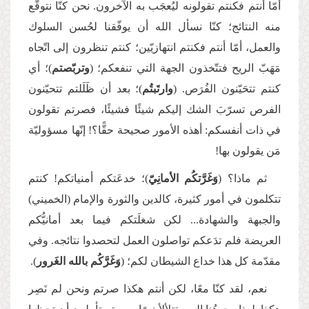
أمّا أنتم فكنتم تقولونه ليُعجَب به الآخرون. نحن كنّا نتوقّع
منه النتائج؛ كنّا نسأل الله أن يوفّقنا لحُسن السلوك
والعمل، أمّا أنتم فكنتم انتهازيّين؛ كنتم تنظرون إلى اتّجاه
مَهَبّ الريح فتتّخذون الجهة التي تنفعكم؛ (
وتربّصتم
)؛ أي
كنتم تتحَيّنون الفُرَص. (
وارتَبتُم
)؛ بعد أن ظَلَلتم تتحيّنون
الفرص تسرّبَ الشك إليكم شيئًا فشيئًا، فصرتم تقولون
في ذات أنفسكم: أهذه الأمور صحيحة حقًّا؟! إنّها مسؤوليّة
مَن يقولون بها!
ثم ماذا؟ (
وَغَرَّتكُم الأمانِيّ
)؛ خدعَتكم أمنياتكم! كنتم
تتكلمون في أمور كثيرة، كالدين والثورة والإمام (الخميني)
والجبهة والشهادة... لكن شغلَتكم فيما بعد أمانيُّكم
العريضة فلم تدَعكم تواصلون العمل لتحصدوا نتائجه. وفي
مقدّمة كل هذا خداع الشيطان لكم؛ (
وَغَرَّكُم بالله الغَرور
).
نعم، لقد كنّا معًا، لكن أنتم هكذا صرتم ونحن لم نَصِر