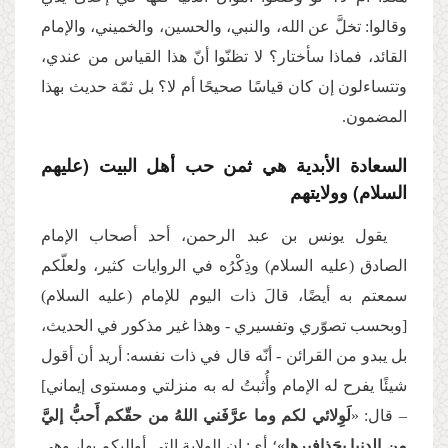
وقالوا: تخلَّ عن الله، والنبي، والحسين، والخميني، والإمام
القائد، فماذا سأختار؟ لا تظنّوا أنّ هذا القياس من عندي،
وتتساءلون إن كان قياسًا صحيحًا أم لا؟ بل ثمّة حديث بهذا
المضمون.
السعادة الأبدية هي ثمن حب أهل البيت (عليهم
السلام) وولايتهم
يقول يونس بن عبد الرحمن، أحد أصحاب الإمام
الصادق (عليه السلام) وذِكْرُه في الروايات كثير، ولعلّكم
سمعتم به أيضًا، قالَ ذات اليوم للإمام (عليه السلام)
[وبحسب تصوّري وتفسيري - وهذا غير مذكور في الحديث،
بل يبدو من القرائن - أنّه قال في ذات نفسه: أريد أن أقول
شيئًا يفرح له الإمام وأُثبتُ له به منزلتي ومستوى إيماني]
– قال: «
لَوِلائي‏ لكم‏ وما عرَّفَني اللهُ من حقّكم أَحبُّ إليَّ
من الدنيا بحَذافیرها
»؛ أي: إن الولاية التي أواليكم بها، وهي