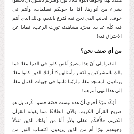
هكذا. لهذا وجوهُنا اليوم تتلألأ نورًا وصرتم تأملون أن تحظوا
بشيء من أنوارها، أمّا ما حولكم فظلمات، وأنتم في
خوف. الجانب الذي نحن فيه مُترَع بالنعم، وذلك الذي أنتم
فيه كلّه عذاب. مجرّد مشاهدته تورِث الرعب، فماذا عن
الاحتراق فيه!
من أي صنف نحن؟
التفتوا إلى أنّ هذا مصيرُ أناس كانوا في الدنيا معًا! فما
بالك بالمشركين والكفار وأمثالهم؟! أولئك الذين كانوا معًا؛
يرتادون المسجد معًا، ولربّما قاتلوا في جبهات القتال معًا،
إلى هذا انتهى أمرهم!
أؤكّد مرّةً أخرى أنّ هذه ليست قصّة حسين كُرد، بل هو
صريح القرآن الكريم. والآن، انطلاقًا مما يقوله القرآن
الكريم، فلأُحَكّم عقلي ولأَرَ أَأنا من أولئك الذين تتلألأ
وجوههم نورًا أم من الذين يريدون اكتساب النور من