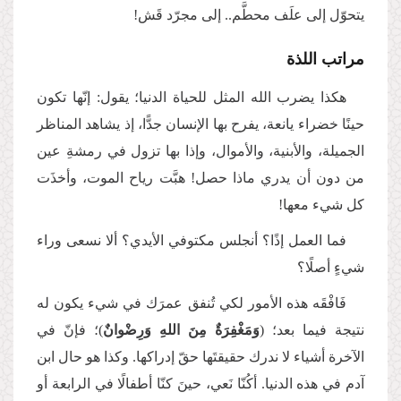
يتحوّل إلى علَف محطَّم.. إلى مجرّد قَش!
مراتب اللذة
هكذا يضرب الله المثل للحياة الدنيا؛ يقول: إنّها تكون
حينًا خضراء يانعة، يفرح بها الإنسان جدًّا، إذ يشاهد المناظر
الجميلة، والأبنية، والأموال، وإذا بها تزول في رمشةِ عين
من دون أن يدري ماذا حصل! هبَّت رياح الموت، وأخذَت
كل شيء معها!
فما العمل إذًا؟ أنجلس مكتوفي الأيدي؟ ألا نسعى وراء
شيءٍ أصلًا؟
فَافْقَه هذه الأمور لكي تُنفق عمرَك في شيء يكون له
نتيجة فيما بعد؛ (
وَمَغْفِرَةٌ مِنَ اللهِ وَرِضْوانٌ
)؛ فإنّ في
الآخرة أشياء لا ندرك حقيقتَها حقّ إدراكها. وكذا هو حال ابن
آدم في هذه الدنيا. أكُنّا نَعي، حينَ كنّا أطفالًا في الرابعة أو