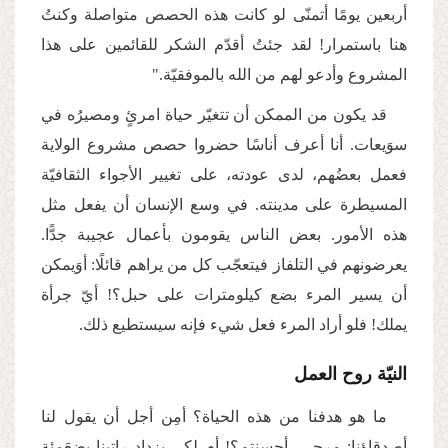
أربعين يومًا أتمنّى لو كانت هذه الحصص متواصلة وكنتُ
هنا باستمرار! لقد جئتُ أقدّم الشكر للقائمين على هذا
المشروع وأدعو لهم من الله بالموفقيّة."
قد يكون من الممكن أن تتغيّر حياة امرئٍ ومصيرُه في
سوَيعات. أنا أعرف أناسًا حضروا حصص مشروع الولاية
فعمل بعضُهم، لدى عودته، على تغيير الأجواء الثقافيّة
المسيطرة على مدينته. في وسع الإنسان أن يفعل مثل
هذه الأمور. بعض الناس يقومون بأعمال عجيبة جدًّا.
يعرضونهم في التلفاز فيتعجّب كل من يراهم قائلًا: أوَيمكن
أن يسير المرء بضع كيلومترات على حبل؟! أيّ جرأة
يملك! فلو أراد المرء فعل شيء فإنه سيستطيع ذلك.
النيّة روح العمل
ما هو هدفنا من هذه الحياة؟ أمِن أجل أن يقول لنا
أصدقاؤنا: مرحى، أحسنتم؟! أم لكي يزداد راتبنا بضعَمئة