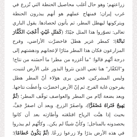
زراعتهم؛ وهو حال أغلب محاصيل الحنطة التي تُزرع في
غرب إيران؛ فمنهاج عملهم هو أنهم يبذرون الحنطة
ويتركونها ليهطل المطر، ثم يأتون لحصادها. يقول الباري
تعالى: تصوّروا هذا المثل جيّدًا: (
كَمَثَلِ غَيْثٍ أَعْجَبَ الكُفَّارَ
نَباتُهُ
)؛ كمطر غزير هطلَ فاخضرَّت الأراضي، وفرح
المزارعون فكان هذا المطر مثارًا لإعجابهم ودهشتهم إلى
درجة أنّهم قالوا: "ما أغزره من مطر! ما أحسَنه من نتاج!
و"الكفّار" هنا تعني الذين نثروا البذور على الأرض لتنبت،
وليس المشركين. فحين يرى هؤلاء أنّ المطر هطل
يفرحون غاية الفرح. ثم إنّ الأرض اخضرَّت وأعطَت نتاجها.
وبعد بضعة أيّام من المطر والعواصف توقّف المطر؛ (
ثُمَّ
يَهيجُ فَتَراهُ مُصْفَرًّا
)، واصفَرّ الزرع. وبعد أن اصفرَّ جَفَّ،
بحيث إذا هبَّت الرياح اقتلعَته وأطارَته بعد أن كانوا
يحصدونه بالمناجل؛ وكأنّ شيئًا لم يكن.. وكأنّهم لم يبذروا
في هذه الأرض بذرًا ولا زرعوا زرعًا. (
ثُمَّ يَكُونُ حُطامًا
)؛