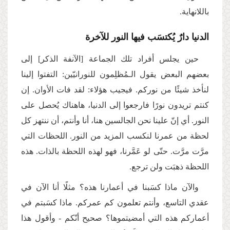
باللانهاية.
الدنيا دارٌ يُكتسَب فيها النور للآخرة
حين يجلس أفراد تلك الجماعة [الآنفة الذكر] إلى
بعضهم البعض يقول الـمُظلِمون للنورانيّين: التفتوا إلينا
لنأخذ شيئًا من نوركم. فيجيب هؤلاء: لقد فات الأوان. إن
كنتم تريدون نورًا فارجعوا إلى الدنيا، هاهناك يُحصل على
النور. أي إنّ علينا نحن الجالسين هنا، أنا وأنتم، أن ننتهز كل
لحظة من عمرنا لنكسب المزيد من النور. اللحظات التي
مرَّت مرَّت. حتّى لو عَمَّرنا، فهو لهذه اللحظة بالذات. هذه
اللحظة ذهبَت ولن ترجع.
والآن ماذا كسَبنا في أعمارنا هذه؟ مثلًا أنا الآن في
عقدي التاسع، وأنتم تعلمون كم عمركم. ماذا كسَبتم في
أعماركم هذه التي أمضيتموها؟ صحيح أنّكم - وأقول هذا