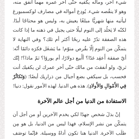
شيء آخر، ومالُه يكفيه حتّى آخر عمره مهما أنفق منه،
وهو لا ينقُصه شيء. يُودِع أمواله في مصارف لوكسمبورغ
ليأتيه منها شهريًّا مبلغًا يعيش به، وليس هو محتاجًا أبدًا.
لكنّه لا يَخلُد إلى النوم ليلًا حتى يجيل في ذهنه ما إذا كانت
هذه الصفقة تدُرّ عليه ربحًا أكثر أم تلك؟ وفي النهاية لا
يتمكّن من النوم إلّا بقُرص منوّم! ما يَشغَل فكرَه دائمًا أنّه:
أيّ صفقة أَعقِد غدًا؟ أأَبيع دولارًا، أم يوروًا؟ ثمّ ماذا؟! إنّك
ثريّ، ولو أنفقتَ من مالك حتّى آخر عمرك لن يكفيك أنت
فحسب، بل سيكفي بضع أجيال من ذراريك أيضًا؛ (
وَتَكاثُرٌ
فِي الأَمْوالِ وَالأَولادِ
). هذه هي الدنيا. لهذه الأمور نقول: دنيا!
الاستفادة من الدنيا من أجل عالم الآخرة
إنْ بذلَ شخص جهدًا لكي يخدم الآخرين أو من أجل أن
يتمكّن من نشر الإسلام، فهذا ليس من الدنيا، بل هو مِن
طلَب الآخرة. الدنيا هنا تكون أداةً ووسيلة. فإنّما توصَف