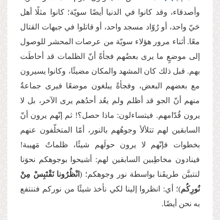
وأصدقاء، وقد كانوا في الدنيا أيضًا سويّة؛ كانوا مثلًا أهل
حَيّ واحد، أو رُوّاد مسجد واحد، أو قاتلوا في جبهات القتال
معًا. أثناء مرور هؤلاء سويّة من عرصات المحشر للوصول
إلى موضعٍ ما يرى بعضُهم فجأةً أنّ الظلمات قد أحاطَت
بهم. قبل ذلك كان المشهد والمكان مضيئًا، وكانوا يسيرون
مع بعضهم البعض، وفجأةً يبلغون موضعًا فيرى جماعةٌ
منهم أنّ الجو قد أظلم ولم يعُد أحدُهم يرى الآخر، بل لا
يرون قُدّامهم. فيتساءلون: ماذا حصل؟! ثم إنّهم يرون أنّ
السابقين لهم تتلألأ وجوهُهم بالنور، أمّا المتخلّفون عنهم
بخطوات فإنّهم لا يرون حولَهم شيئًا، ظلماتٌ مَهيبة!
فينادون مخاطِبين السابقين لهم: أشيحوا بوجوهكم نحوَنا
لنتبيَّن طريقَنا بواسطة نور وجوهكم؛ (
انْظُرُونا نَقْتَبِسْ مِنْ
نُورِكُم
)؛ أي: انظروا إلينا لكي نأخذ شيئًا من نوركم فننتفع
به نحن أيضًا.