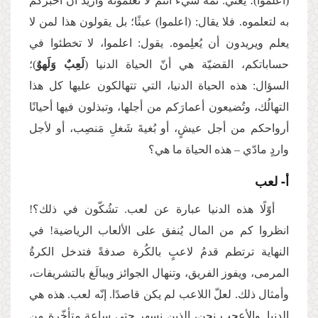
(اعلموا)؛ يعني: ثمة شيء أنتم لا تعلمونه وأريد أن أخبركم
به لتعلموه. فلا يقال: (اعلموا) عبثًا؛ بل يقولون هذا لمن لا
يعلم ويريدون أن يُعلِموه. يقول: اعلموا، لا تخطئوا في
حساباتكم، القضيّة هي أنّ الحياة الدنيا (
لَعِبٌ وَلَهوٌ
)؛
السؤال: هذه الحياة الدنيا، التي تتهالكون عليها كل هذا
التهالُك، وتُضيعون أعمارَكم من أجلها، وتبذلون فيها أحيانًا
أرواحكم من أجل عيشٍ، أو بُغيةَ شَغلِ مَنصِب، أو لأجل
واردٍ مادّي – هذه الحياة ما هي؟
أ- لعب
أوّلًا هذه الدنيا عبارة عن لعب. تشُكّون في ذلك؟!
انظروا كم من المال يُنفق على الألعاب الرياضية! في
النهاية ترتطم قدمُ لاعبٍ بالكُرة صدفةً فتدخل الكرةُ
المرمى، ويفوز الفريق، وتنهال الجوائز ويبالَغ بالتشريفات،
وأمثال ذلك. لعلّ اللاعب لم يكن قاصدًا. إنّه لعب. هذه هي
الدنيا. والأعجب نحن، الذين نسهر حتى ساعة متأخّرة من