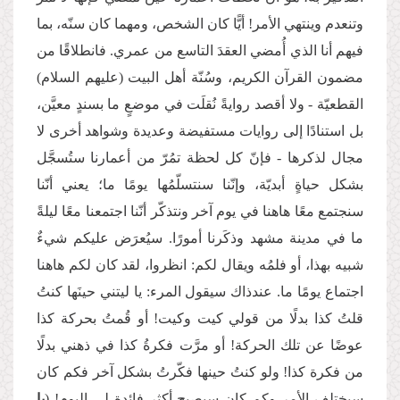
وتنعدم وينتهي الأمر! أيًّا كان الشخص، ومهما كان سنّه، بما
فيهم أنا الذي أُمضي العقدَ التاسع من عمري. فانطلاقًا من
مضمون القرآن الكريم، وسُنّة أهل البيت (عليهم السلام)
القطعيّة - ولا أقصد روايةً نُقلَت في موضعٍ ما بسندٍ معيَّن،
بل استنادًا إلى روايات مستفيضة وعديدة وشواهد أخرى لا
مجال لذكرها - فإنّ كل لحظة تمُرّ من أعمارنا ستُسجَّل
بشكل حياةٍ أبديّة، وإنّنا سنتسلّمُها يومًا ما؛ يعني أنّنا
سنجتمع معًا هاهنا في يوم آخر ونتذكّر أنّنا اجتمعنا معًا ليلةً
ما في مدينة مشهد وذكَرنا أمورًا. سيُعرَض عليكم شيءٌ
شبيه بهذا، أو فلمُه ويقال لكم: انظروا، لقد كان لكم هاهنا
اجتماع يومًا ما. عندذاك سيقول المرء: يا ليتني حينَها كنتُ
قلتُ كذا بدلًا من قولي كيت وكيت! أو قُمتُ بحركة كذا
عوضًا عن تلك الحركة! أو مرَّت فكرةُ كذا في ذهني بدلًا
من فكرة كذا! ولو كنتُ حينها فكّرتُ بشكل آخر فكم كان
سيختلف الأمر وكم كان سيصبح أكثر فائدة لي اليوم! (
يا