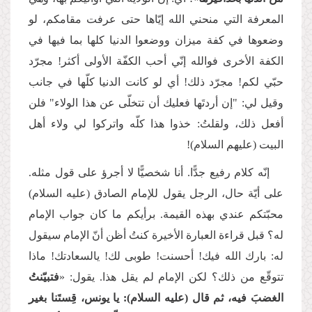
المعرفة التي منحني الله إيّاها حتى عرفت مقامكم، لو
وضعوها في كفة ميزان ووضعوا الدنيا كلها بما فيها في
الكفة الأخرى فوالله إنّي أحب الكفّة الأولى أكثر! مجرّد
حبّي لكم! مجرّد ذلك! أي لو كانت الدنيا كلّها في جانب
وقيل لي: "إن أردتَها فعليك أن تتخلّى عن هذا الولاء" فلن
أفعل ذلك، ولقلتُ: خذوا هذا كلّه واتركوا لي ولاء أهل
البيت (عليهم السلام)!
إنّه كلام رفيع جدًّا. أنا شخصيًّا لا أجرؤ على قول مثله.
على أيّة حال، الرجل يقول للإمام الصادق (عليه السلام)
محبّتكم عندي بهذه القيمة. برأيكم ما كان جواب الإمام
له؟ قبل قراءة العبارة الأخيرة كنتُ أظن أنّ الإمام سيقول
له: بارك الله فيك! أحسنت! طوبى لك! يالسعادتك! ماذا
تتوقّع من ذلك؟ لكن الإمام لم يقل هذا. يقول: «
فتبيّنتُ
الغضبَ فيه، ثم قال (عليه السلام): يا يونس، قِستَنا بغير