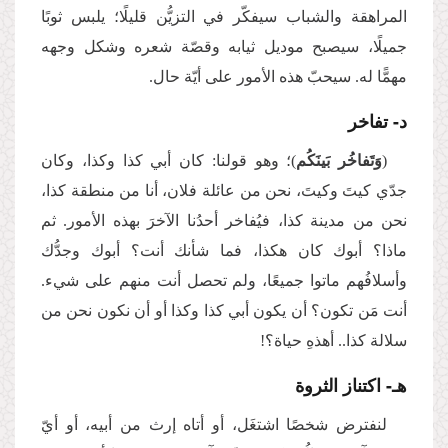
المراهقة والشباب سيفكّر في التزيُّن قليلًا؛ يلبس ثوبًا
جميلًا، سيصبح موديل ثيابه وقصّة شعره وشكل وجهه
مهمًّا له. سيحبّ هذه الأمور على أيّة حال.
د- تفاخر
(
وَتَفاخُر بَينَكُم
)؛ وهو قولنا: كان أبي كذا وكذا، وكان
جدّي كيتَ وكيتَ، نحن من عائلة فلان، أنا من منطقة كذا،
نحن من مدينة كذا، فيُفاخر أحدُنا الآخرَ بهذه الأمور. ثم
ماذا؟ أبوك كان هكذا، فما شأنك أنت؟ أبوك وجدُّك
وأسلافُهم ماتوا جميعًا، ولم تحصل أنت منهم على شيء.
أنت مَن تكون؟ أن يكون أبي كذا وكذا أو أن نكون نحن من
سلالة كذا.. أهذهِ حياة؟!
هـ- اكتناز الثروة
لنفترض شخصًا اشتغَل، أو أتاه إرث من أبيه، أو أيّ