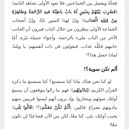
فجأةً ويفصل بين الجماعتين فلا تعود الأولى تشاهد الثانية؛
(
فَضُرِبَ بَيْنَهُمْ بِسُورٍ لَهُ بابٌ باطِنُهُ فيهِ الرَّحْمَةُ وَظاهِرُهُ
مِنْ قِبَلِهِ الْعَذاب
)؛ وإنّ لهذا السور بابًا، وإنّ أصحاب
الجماعة الأولى ينظرون من خلال الباب فيرون أن الجانب
الآخر من الباب مليء بالرحمة، وأجواء جميلة نيّرة، أمّا
جانبهم فكلّه عذاب. فيقولون في ذات أنفسهم: يا ويلنا،
لماذا حصل هذا؟!
ألم نكن سوية؟!
لو كنا نحن هناك ماذا كنا سنصنع؟ كنا سنصنع ما ذكره
القرآن الكريم: (
يُنادُونَهُم
)؛ فهم ما زالوا يتوقعون أن يسمع
أولئك صوتَهم ويتحاروا. وإذ يرون أنهم ليسوا قريبين منهم
ينادونهم بصراخ قائلين: (
أَلَمْ نَكُنْ مَعَكُم
)؟! (
قَالُوا بَلَى
)؛
يجيب أولئك: بلى، كنا معًا، لكن من الآن فصاعدًا لن نكون
معًا!