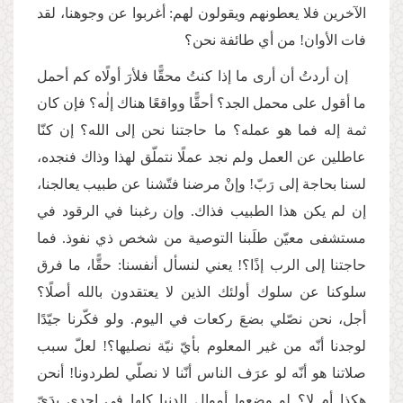
الآخرين فلا يعطونهم ويقولون لهم: أغربوا عن وجوهنا، لقد
فات الأوان! من أي طائفة نحن؟
إن أردتُ أن أرى ما إذا كنتُ محقًّا فلأرَ أولًاه كم أحمل
ما أقول على محمل الجد؟ أحقًّا وواقعًا هناك إلٰه؟ فإن كان
ثمة إله فما هو عمله؟ ما حاجتنا نحن إلى الله؟ إن كنّا
عاطلين عن العمل ولم نجد عملًا نتملّق لهذا وذاك فنجده،
لسنا بحاجة إلى رَبّ! وإنْ مرضنا فتّشنا عن طبيب يعالجنا،
إن لم يكن هذا الطبيب فذاك. وإن رغبنا في الرقود في
مستشفى معيّن طلَبنا التوصية من شخص ذي نفوذ. فما
حاجتنا إلى الرب إذًا؟! يعني لنسأل أنفسنا: حقًّا، ما فرق
سلوكنا عن سلوك أولئك الذين لا يعتقدون بالله أصلًا؟
أجل، نحن نصّلي بضعَ ركعات في اليوم. ولو فكّرنا جيّدًا
لوجدنا أنّه من غير المعلوم بأيّ نيّة نصليها؟! لعلّ سبب
صلاتنا هو أنّه لو عرَف الناس أنّنا لا نصلّي لطردونا! أنحن
هكذا أم لا؟ لو وضعوا أموال الدنيا كلها في إحدى يدَيّ