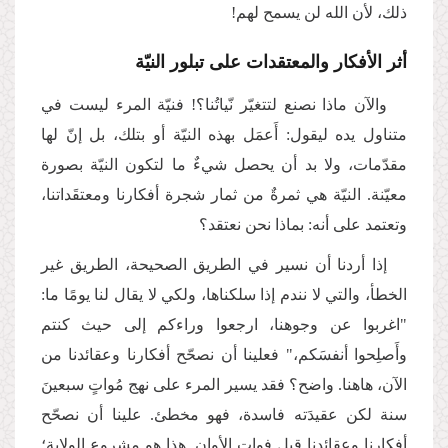
ذلك، لأن الله لن يسمح لهم!
أثر الأفكار والمعتقدات على تبلور النيّة
والآن ماذا نصنع لتتغيّر نّياتُنا؟! فنيّة المرء ليست في
متناول يده ليقول: أَعمَل بهذه النيّة أو بتلك، بل إنّ لها
مقدّمات، ولا بد أن يحصل شيءٌ ما لتكون النيّة بصورة
معيّنة. النيّة هي ثمرةٌ من ثمار شجرة أفكارنا ومعتقَداتنا،
وتعتمد على أنه: بماذا نحن نعتقد؟
إذا أردنا أن نسير في الطريق الصحيحة، الطريق غير
الخطأ، والتي لا نندم إذا سلكناها، ولكي لا يقال لنا يومًا ما:
"اغربوا عن وجوهنا، ارجعوا وراءكم إلى حيث كنتم
وأَصلِحوا أنفسَكم،" فعلينا أن نصحّح أفكارنا وعقائدنا من
الآن، هاهنا. واضح؟ فقد يسير المرء على نهج مُواتٍ سبعينَ
سنة لكن عقيدَته فاسدة، فهو مخطئ. علينا أن نصحّح
أفكارنا وعقائدنا قبل فوات الأوان. هذا هو مشروع الولاية؛