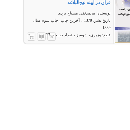
قرآن در آیینه نهج‌البلاغه
نویسنده:
محمدتقی مصباح یزدی
تاریخ نشر:
1379
آخرین چاپ:
چاپ سوم سال
1389
قطع:
وزیری، شومیز
تعداد صفحه:
127