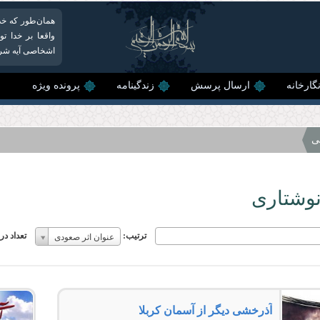
همان‌طور که خدا
واقعا بر خدا ت
اشخاصی آیه شریفه و
گارخانه
ارسال پرسش
زندگینامه
پرونده ویژه
ی
نوشتاری
ترتیب:
ترتیب:
تعداد د
عنوان اثر صعودی
ترتیب:
آذرخشى دیگر از آسمان كربلا