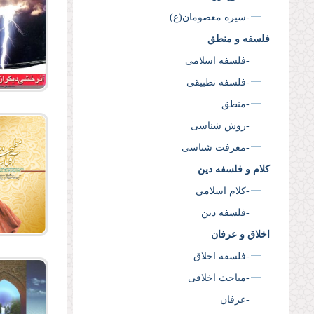
-سیره معصومان(ع)
فلسفه و منطق
-فلسفه اسلامی
-فلسفه تطبیقی
-منطق
-روش شناسی
-معرفت شناسی
کلام و فلسفه دین
-کلام اسلامی
-فلسفه دین
اخلاق و عرفان
-فلسفه اخلاق
-مباحث اخلاقی
-عرفان