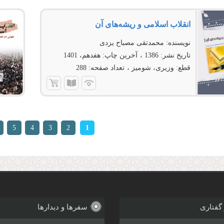
انقلاب اسلامی و ریشه‌های آن
نویسنده:
محمدتقی مصباح یزدی
تاریخ نشر:
1386
آخرین چاپ:
هفدهم، 1401
قطع:
وزیری، شومیز
تعداد صفحه:
288
ها
5
4
3
2
1
 گفتاری
سفرها و دیدارها