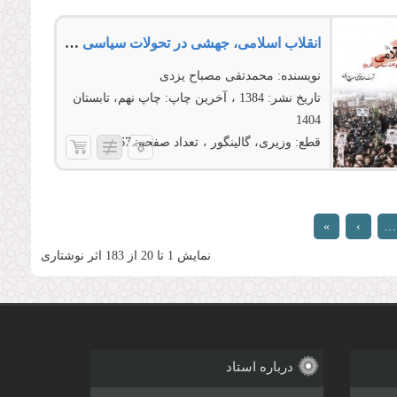
انقلاب اسلامی، جهشی در تحولات سیاسی تاریخ
نویسنده:
محمدتقی مصباح یزدی
تاریخ نشر:
1384
آخرین چاپ:
چاپ نهم، تابستان
1404
قطع:
وزیری، گالینگور
تعداد صفحه:
367
»
›
…
نمایش 1 تا 20 از 183 اثر نوشتاری
درباره استاد