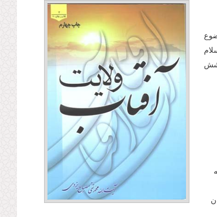
ضوع
لام
وشش
ه
ن