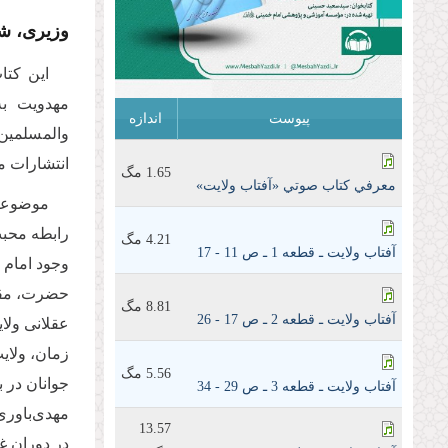
وزیری، شومیز، 240 صفحه، چاپ اول
این کتا
مهدویت به
پیوست
اندازه
والمسلمین
انتشارات 
1.65 مگ
معرفي كتاب صوتي «آفتاب ولايت»
موضوعات
رابطه محب
4.21 مگ
آفتاب ولايت ـ قطعه 1 ـ ص 11 - 17
وجود امام
حضرت، مقام
8.81 مگ
آفتاب ولايت ـ قطعه 2 ـ ص 17 - 26
عقلانی ولای
زمان، ولای
5.56 مگ
جوانان در ب
آفتاب ولايت ـ قطعه 3 ـ ص 29 - 34
مهدی‌باوری
13.57
در دوران غی