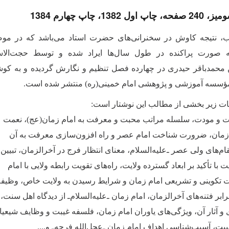
 1382، چاپ چهارم 1384
ب، نتیجه کاوش در سخنرانی‌های حضرت استاد می‌باشد که در مو
 صورت پراکنده در طول سال‌ها ایراد شده و توسط حجت‌الاس
 محمدباقر حیدری در چهارده فصل تنظیم و نگارش گردیده و به ک
مؤسسه آموزشی و پژوهشی امام خمینی(ره) منتشر شده است.
 زیر بخشی از مطالب این نوشتار است:
ت و مودت، سلسله مراتب محبت و معرفت به امام زمان(عج)، نعمت
 زمان، ضرورت شناخت امام عصر و راه افزون‌سازی معرفت به آن
‌های ولی عصر ـ‌علیه‌السلام، معنای انتظار فرج در آخرالزمان، تبیین
ت با تأکید بر ابعاد گسترده ولایت، راه‌های تقویت رابطه ولایی با امام
ت تکوینی و تشریعی امام زمان و شرایط رسیدن به ولایت خاص، وظیف
رابر فتنه‌های آخرالزمان، امام زمان ـ‌علیه‌السلام‌ـ از دیدگاه اهل سنت،
 و آثار آن، ویژگی‌های یاوران امام زمان، فلسفه غیبت و وظایف شیعیا
بت، آسیب‌شناسی اهداف امام زمان ـ‌عجل‌الله فرجه‌ـ و....