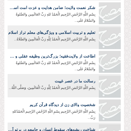
شکر نعمت ولایت؛ ضامن هدایت و عزت امت اسلامی
بِسْمِ اللَّهِ الرَّحْمَنِ الرَّحِیم الْحَمْدُ للهِ رَبِّ العَالَمِین والصَّلوةُ
والسَّلامُ عَلَی...
تعلیم و تربیت اسلامی و ویژگی‌های معلم تراز اسلام
بِسْمِ اللَّهِ الرَّحْمَنِ الرَّحِیم الْحَمْدُ لِلَّهِ رَبِّ الْعَالَمِينَ وَالصَّلَاةُ...
اطاعت از ولایت‌فقیه؛ بزرگ‌ترین وظیفه عقلی و شرعی
بِسْمِ اللَّهِ الرَّحْمَنِ الرَّحِيم الْحَمْدُ للهِ رَبِّ العَالَمِین والصَّلوةُ
والسَّلامُ عَلَی...
رسالت ما در عصر غیبت
بِسْمِ اللَّهِ الرَّحْمَنِ الرَّحِیم الْحَمْدُ لِلَّهِ رَبِّ الْعَالَمِينَ، وَصَلَّى اللَّهُ...
شخصیت والای زن از دیدگاه قرآن کریم
بِسْمِ اللّهِ الرَّحْمَنِ الرَّحِيم بِسْمِ اللّهِ الرَّحْمَنِ الرَّحِیم الْحَمْدُللهِ
رَبِّ...
شناخت ریشه‌های سقوط انسان و جامعه در پرتو آموزه‌های عاشورا