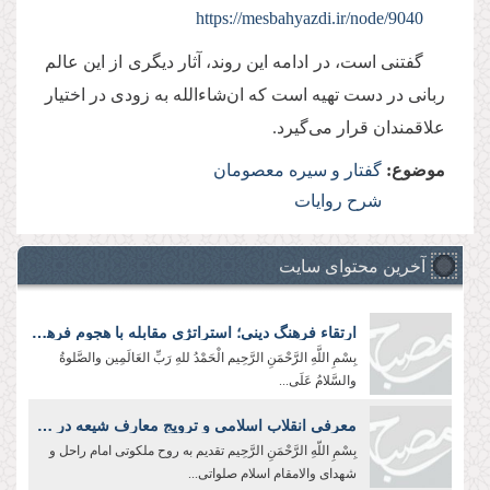
https://mesbahyazdi.ir/node/9040
گفتنی است، در ادامه اين روند، آثار ديگری از اين عالم
ربانی در دست تهیه است که ان‌شاءالله به زودی در اختيار
علاقمندان قرار می‌گيرد.
موضوع:
گفتار و سیره معصومان
شرح روایات
آخرین محتوای سایت
ارتقاء فرهنگ دینی؛ استراتژی مقابله با هجوم فرهنگی دشمن
بِسْمِ اللَّهِ الرَّحْمَنِ الرَّحِیم الْحَمْدُ للهِ رَبِّ العَالَمِین والصَّلوةُ
والسَّلامُ عَلَی...
معرفی انقلاب اسلامی و ترویج معارف شیعه در جهان؛ رسالت سفرا و رایزنان فرهنگی
بِسْمِ اللّهِ الرَّحْمَنِ الرَّحِيم تقدیم به روح ملکوتی امام راحل و
شهدای والامقام اسلام صلواتی...