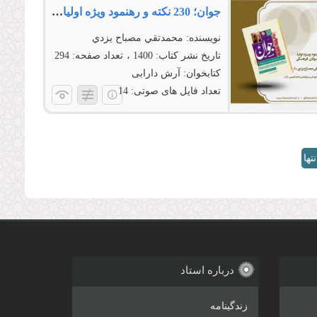
جوان؛ 230 نکته و رهنمود ویژه‌ اولیا، مربیان و مسئولان فرهنگی
نویسنده:
محمدتقي مصباح يزدي
تاریخ نشر کتاب:
1400
تعداد صفحه:
294
کتابخوان:
آرش دارابی
تعداد فایل های صوتی:
14
نتها
»
درباره استاد
زندگینامه