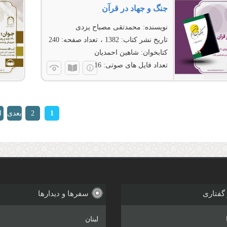
جنگ و جهاد در قرآن
نویسنده:
محمدتقی مصباح یزدی
تاریخ نشر کتاب:
1382
تعداد صفحه:
240
کتابخوان:
شاهین احمدیان
تعداد فایل های صوتی:
16
ها
1
2
بعدی
ا
›
 گفتاری
سفرها و دیدارها
لبنان