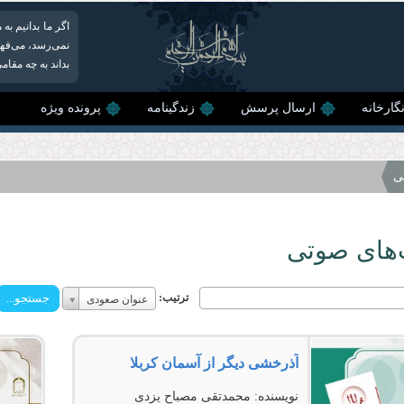
اگر ما بدانیم به
نمی‌رسد، می‌فهم
بداند به چه مقام
گارخانه
ارسال پرسش
زندگینامه
پرونده ویژه
ی
‌های صوتی
ترتیب:
ترتیب:
عنوان صعودی
ترتیب:
آذرخشی‌ دیگر‌ از‌ آسمان‌ کربلا
نویسنده:
محمدتقی مصباح یزدی