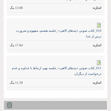
13.88 مگ
010_كتاب صوتي «پند‌های الاهی»_جلسه هشتم، مفهوم و ضرورت
ترس از خدا
17.84 مگ
011_كتاب صوتي «پند‌های الاهی»_جلسه نهم، ارتباط با خداوند و عدم
درخواست از دیگران
11.59 مگ