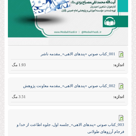
001_كتاب صوتي «پند‌های الاهی»_مقدمه ناشر
1.93 مگ
002_كتاب صوتي «پند‌های الاهی»_مقدمه معاونت پژوهش
3.51 مگ
003_كتاب صوتي «پند‌های الاهی»_جلسه اول، جلوه اطاعت از خدا و
فرجام آرزو‌های طولانی