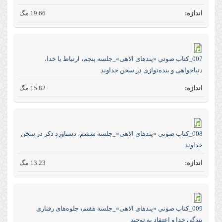
19.66 مگ
007_كتاب صوتي «پند‌های الاهی»_جلسه پنجم، ارتباط با خدا،
دنیاخواهی و بنده‌نوازی در سخن خداوند
15.82 مگ
008_كتاب صوتي «پند‌های الاهی»_جلسه ششم، دستاورد ذکر در سخن
خداوند
13.23 مگ
009_كتاب صوتي «پند‌های الاهی»_جلسه هفتم، جلوه‌های رفتاری
بندگی خدا و اعتقاد به توحید