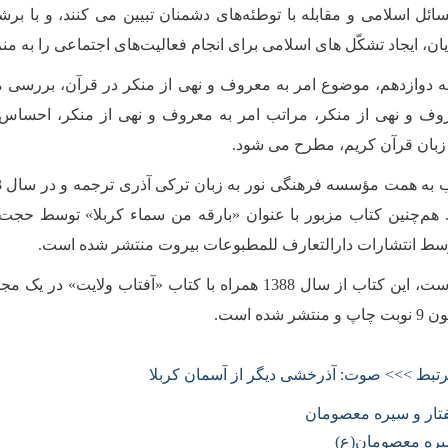
ائل اسلامى و مقابله با توطئه‌هاى دشمنان تبیین مى كنند، و با
ایان، ایجاد تشكّل هاى اسلامى براى انجام فعالیت‌هاى اجتماعى را به 
 دوازدهم، موضوع امر به معروف و نهى از منكر در قرآن، بررسى 
وف و نهى از منكر، مراتب امر به معروف و نهى از منكر، احساس م
زبان قرآن كریم، مطرح مى شود.
م‌چنین کتاب مزبور با عنوان «بارقه من سماء کربلا» توسط حجت‌ال
سط انتشارات دارالتعارف للمطبوعات بیروت منتشر شده است.
گفتنی است، این کتاب از سال 1388 همراه با کتاب «آف
شر شده است.
رتبط >>> صوت: آذرخشى دیگر از آسمان كربلا
تار و سیره معصومان
ره معصومان(ع)