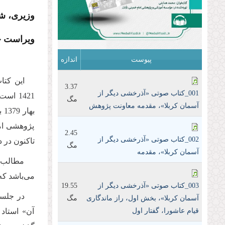
وزیری، شومیز، 239 صفحه، چاپ او
ویراست جدید: وز
پیوست
اندازه
این كتا
3.37
001_کتاب صوتی «آذرخشی‌ دیگر‌ از‌
1421 ا
مگ
آسمان‌ کربلا»، مقدمه معاونت پژوهش
پژوهشى اما
2.45
002_کتاب صوتی «آذرخشی‌ دیگر‌ از‌
تاکنون در 
مگ
آسمان‌ کربلا»، مقدمه
مطالب 
می‌باشد که
003_کتاب صوتی «آذرخشی‌ دیگر‌ از‌
19.55
در جلسا
آسمان‌ کربلا»، بخش اول، راز‌ ماندگاری‌
مگ
قیام عاشورا، گفتار اول
آن» استاد 