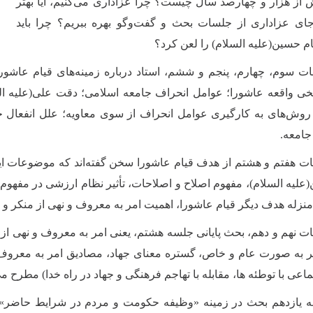
ز هزار و چهارصد سال چیست؟ چرا عزادارى می‌كنیم، آیا بهتر
اى عزادارى از جلسات بحث و گفت‌وگو بهره ببریم؟ چرا باید
م حسین(علیه السلام) را لعن كرد؟
ت سوم، چهارم، پنجم و ششم، استاد درباره زمینه‌هاى قیام عاشورا
یخى واقعه عاشورا؛ عوامل انحراف جامعه اسلامى؛ دقت على(علیه الس
 روش‌هاى به كارگیرى عوامل انحراف از سوى معاویه؛ علل انفعال جامع
جامعه.
ت هفتم و هشتم از هدف قیام عاشورا سخن گفته‌اند که موضوعات این
علیه السلام)، مفهوم اصلاح و اصلاحات، تأثیر نظام ارزشى در مفهوم 
 منزله هدف دیگر قیام عاشورا، اهمیت امر به معروف و نهى از منكر و 
ت نهم و دهم، بحث پایانى جلسه هشتم، یعنى امر به معروف و نهى از م
ر به صورت عام و خاص، گستره معناى جهاد، مصادیق امر به معروف و
اعى با توطئه ها، مقابله با تهاجم فرهنگى و جهاد در راه خدا) مطرح مى
 یازدهم بحث در زمینه «وظیفه حكومت و مردم در شرایط حاضر» 