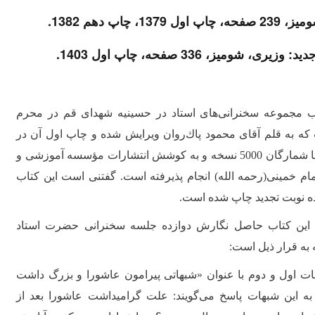
ل 1379، چاپ دهم 1382.
یری، شومیز، 336 صفحه، چاپ اول 1403.
ب مجموعه سخنرانى‌هاى استاد در حسینیه شهداى قم در محرم
ست كه به قلم آقاى محمود پاك‌روان ویرایش شده و چاپ اول آن در
بهار 1379 با شمارگان 5000 نسخه و به كوشش انتشارات مؤسسه آموزشى و
م خمینى(رحمه الله) انجام پذیرفته است. گفتنی است این کتاب
ده نوبت تجدید چاپ شده است.
این كتاب حاصل نگارش دوازده جلسه سخنرانى حضرت استاد
 به قرار ذیل است:
ت اول و دوم با عنوان «شبهاتى پیرامون عاشورا و بزرگ داشت
به این شبهات پاسخ می‌گویند: علت گرامیداشت عاشورا بعد از