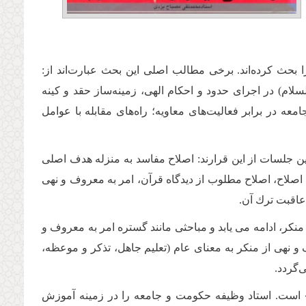
 بحث كرده‌اند. برخى مطالب اصلى این بحث عبارت‌اند از:
لام) در اجراى حدود و احكام الهى، زمینه‌ساز حقد و كینه
ه در برابر فعالیت‌هاى معاویه؛ راه‌هاى مقابله با عوامل
 جلسات از این قرارند: اصلاح مفاسد به منزله هدف اصلى
اصلاح، اصلاح مطلوب از دیدگاه قرآن، امر به معروف و نهى
عاقبت ترك آن.
نكر، ادامه مى یابد و مباحثى مانند گستره امر به معروف و
 نهى از منكر به معناى عام (تعلیم جاهل، تذكر و موعظه،
‌گردد.
است. استاد وظیفه حكومت و جامعه را در زمینه آموزش