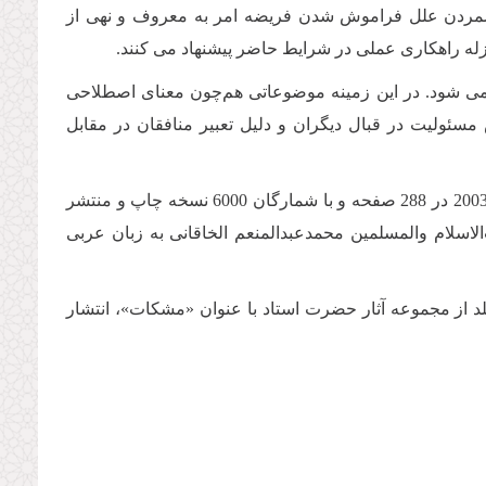
 برشمردن علل فراموش شدن فریضه امر به معروف و نهى از
منزله راهكارى عملى در شرایط حاضر پیشنهاد مى كنند.
مى شود. در این زمینه موضوعاتی هم‌چون معناى اصطلاحى
سئولیت در قبال دیگران و دلیل تعبیر منافقان در مقابل
این كتاب به همت مؤسسه فرهنگى نور به زبان تركى آذرى ترجمه و در سال 2003 در 288 صفحه و با شمارگان 6000 نسخه چاپ و منتشر
اسلام والمسلمین محمدعبدالمنعم الخاقانی به زبان عربی
تاب ولایت» در یک مجلد از مجموعه آثار حضرت استاد با عنوان «مشکات»، انتشار