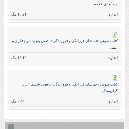
چند بُعدى علاّمه
10.21 مگ
كتاب صوتی «تماشای فرزانگی و فروزندگی»ـ فصل پنجم: نبوغ فكرى و
علمى
16.12 مگ
كتاب صوتی «تماشای فرزانگی و فروزندگی»ـ فصل ششم: اثرى
گران‌سنگ
7.44 مگ