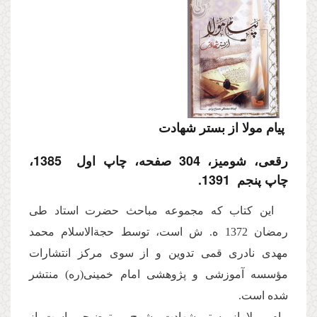
پیام مولا از بستر شهادت
رقعی، شومیز، 304 صفحه، چاپ اول 1385،
چاپ پنجم 1391.
این كتاب كه مجموعه مباحث حضرت استاد طی
رمضان 1372 ه. ش است، توسط حجةالاسلام محمد
مهدی نادری قمی تدوین و از سوی مركز انتشارات
مؤسسه آموزشی و پژوهشی امام خمینی(ره) منتشر
شده است.
پیام مولا از بستر شهادت، شرح و توضیحی است از