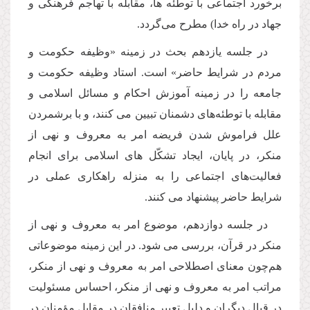
برخورد اجتماعى با توطئه ها، مقابله با تهاجم فرهنگى و
جهاد در راه خدا) مطرح مى‌گردد.
در جلسه یازدهم بحث در زمینه «وظیفه حكومت و
مردم در شرایط حاضر» است. استاد وظیفه حكومت و
جامعه را در زمینه آموزش احكام و مسائل اسلامى و
مقابله با توطئه‌هاى دشمنان تبیین مى كنند، و با برشمردن
علل فراموش شدن فریضه امر به معروف و نهى از
منكر، در پایان، ایجاد تشكّل هاى اسلامى براى انجام
فعالیت‌هاى اجتماعى را به منزله راهكارى عملى در
شرایط حاضر پیشنهاد مى كنند.
در جلسه دوازدهم، موضوع امر به معروف و نهى از
منكر در قرآن، بررسى مى شود. در این زمینه موضوعاتی
هم‌چون معناى اصطلاحى امر به معروف و نهى از منكر،
مراتب امر به معروف و نهى از منكر، احساس مسئولیت
در قبال دیگران و دلیل تعبیر منافقان در مقابل مؤمنان در