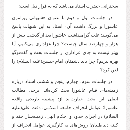
سخنرانى حضرت استاد می‌باشد که به قرار ذیل است:
در جلسات اول و دوم با عنوان «شبهاتى پیرامون
عاشورا و بزرگ داشت آن» استاد به این شبهات پاسخ
می‌گویند: علت گرامیداشت عاشورا بعد از گذشت بیش از
هزار و چهارصد سال چیست؟ چرا عزادارى می‌كنیم، آیا
بهتر نیست به جاى عزادارى از جلسات بحث و گفت‌وگو
بهره ببریم؟ چرا باید دشمنان امام حسین(علیه السلام) را
لعن كرد؟
در جلسات سوم، چهارم، پنجم و ششم، استاد درباره
زمینه‌هاى قیام عاشورا بحث كرده‌اند. برخى مطالب
اصلى این بحث عبارت‌اند از: پیشینه تاریخى واقعه
عاشورا؛ عوامل انحراف جامعه اسلامى؛ دقت على(علیه
السلام) در اجراى حدود و احكام الهى، زمینه‌ساز حقد و
كینه دنیاطلبان؛ روش‌هاى به كارگیرى عوامل انحراف از