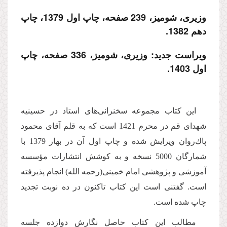
وزیری، شومیز، 239 صفحه، چاپ اول 1379، چاپ
دهم 1382.
ویراست جدید: وزیری، شومیز، 336 صفحه، چاپ
اول 1403.
این كتاب مجموعه سخنرانى‌هاى استاد در حسینیه
شهداى قم در محرم 1421 است كه به قلم آقاى محمود
پاك‌روان ویرایش شده و چاپ اول آن در بهار 1379 با
شمارگان 5000 نسخه و به كوشش انتشارات مؤسسه
آموزشى و پژوهشى امام خمینى(رحمه الله) انجام پذیرفته
است. گفتنی است این کتاب تاکنون در ده نوبت تجدید
چاپ شده است.
مطالب این كتاب حاصل نگارش دوازده جلسه