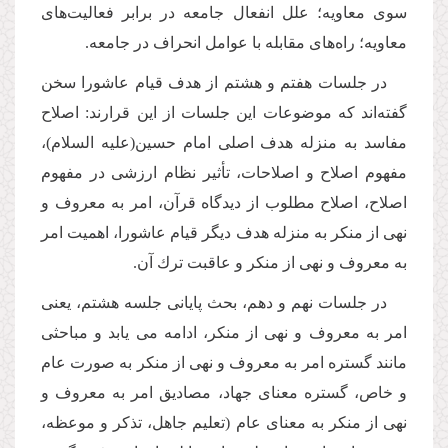
سوى معاویه؛ علل انفعال جامعه در برابر فعالیت‌هاى
معاویه؛ راه‌هاى مقابله با عوامل انحراف در جامعه.
در جلسات هفتم و هشتم از هدف قیام عاشورا سخن
گفته‌اند که موضوعات این جلسات از این قرارند: اصلاح
مفاسد به منزله هدف اصلى امام حسین(علیه السلام)،
مفهوم اصلاح و اصلاحات، تأثیر نظام ارزشى در مفهوم
اصلاح، اصلاح مطلوب از دیدگاه قرآن، امر به معروف و
نهى از منكر به منزله هدف دیگر قیام عاشورا، اهمیت امر
به معروف و نهى از منكر و عاقبت ترك آن.
در جلسات نهم و دهم، بحث پایانى جلسه هشتم، یعنى
امر به معروف و نهى از منكر، ادامه مى یابد و مباحثى
مانند گستره امر به معروف و نهى از منكر به صورت عام
و خاص، گستره معناى جهاد، مصادیق امر به معروف و
نهى از منكر به معناى عام (تعلیم جاهل، تذكر و موعظه،