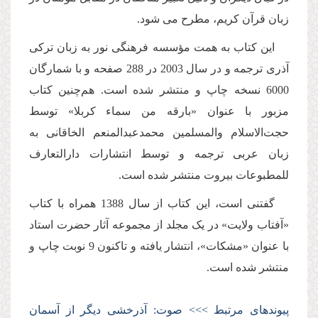
زبان قرآن كریم، مطرح مى شود.
این كتاب به همت مؤسسه فرهنگى نور به زبان تركى
آذرى ترجمه و در سال 2003 در 288 صفحه و با شمارگان
6000 نسخه چاپ و منتشر شده است. هم‌چنین کتاب
مزبور با عنوان «بارقه من سماء کربلا» توسط
حجت‌الاسلام والمسلمین محمدعبدالمنعم الخاقانی به
زبان عربی ترجمه و توسط انتشارات دارالتعارف
للمطبوعات بیروت منتشر شده است.
گفتنی است، این کتاب از سال 1388 همراه با کتاب
«آفتاب ولایت» در یک مجلد از مجموعه آثار حضرت استاد
با عنوان «مشکات»، انتشار یافته و تاکنون 9 نوبت چاپ و
منتشر شده است.
پیوندهای مرتبط >>> صوت: آذرخشى دیگر از آسمان