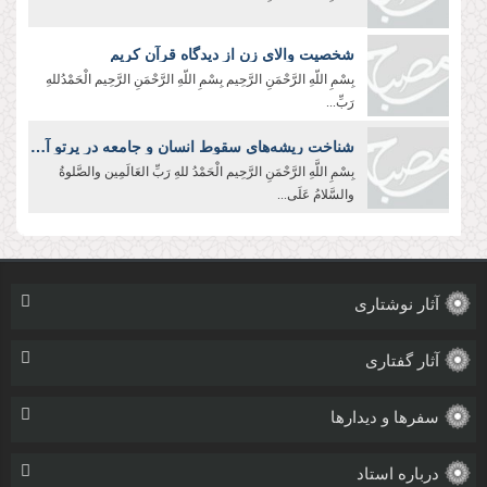
شخصیت والای زن از دیدگاه قرآن کریم
بِسْمِ اللّهِ الرَّحْمَنِ الرَّحِيم بِسْمِ اللّهِ الرَّحْمَنِ الرَّحِیم الْحَمْدُللهِ
رَبِّ...
شناخت ریشه‌های سقوط انسان و جامعه در پرتو آموزه‌های عاشورا
بِسْمِ اللَّهِ الرَّحْمَنِ الرَّحِیم الْحَمْدُ للهِ رَبِّ العَالَمِین والصَّلوةُ
والسَّلامُ عَلَی...
آثار نوشتاری
آثار گفتاری
سفرها و دیدارها
درباره استاد