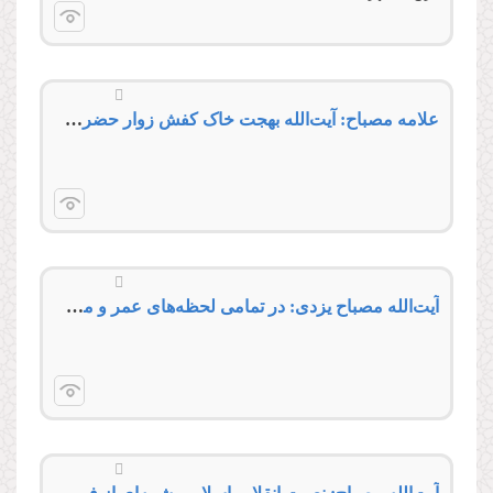
علامه مصباح: آیت‌الله بهجت خاک کفش زوار حضرت معصومه(س) را به سر و صورت می‌کشید
آیت‌الله مصباح یزدی: در تمامی لحظه‌های عمر و مشکلات زندگی فردی و اجتماعی نیازمند توجه و لطف چهارده معصوم علیهم‌السلام هستیم