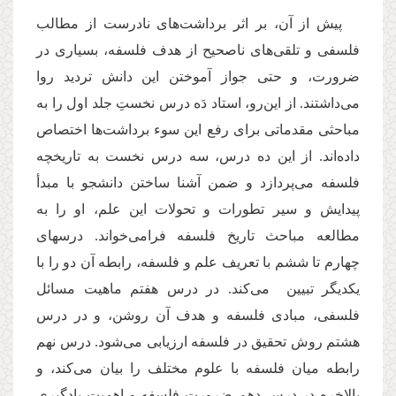
پیش از آن، بر اثر برداشت‌هاى نادرست از مطالب
فلسفى و تلقی‌هاى ناصحیح از هدف فلسفه، بسیارى در
ضرورت، و حتى جواز آموختن این دانش تردید روا
مى‌داشتند. از این‌رو، استاد دَه درس نخستِ جلد اول را به
مباحثى مقدماتى براى رفع این سوء برداشت‌ها اختصاص
داده‌اند. از این ده درس، سه درس نخست به تاریخچه
فلسفه می‌پردازد و ضمن آشنا ساختن دانشجو با مبدأ
پیدایش و سیر تطورات و تحولات این علم، او را به
مطالعه مباحث تاریخ فلسفه فرامى‌خواند. درسهاى
چهارم تا ششم با تعریف علم و فلسفه، رابطه آن دو را با
یكدیگر تبیین می‌کند. در درس هفتم ماهیت مسائل
فلسفى، مبادى فلسفه و هدف آن روشن، و در درس
هشتم روش تحقیق در فلسفه ارزیابى می‌شود. درس نهم
رابطه میان فلسفه با علوم مختلف را بیان می‌كند، و
بالاخره در درس دهم ضرورت فلسفه و اهمیت یادگیرى