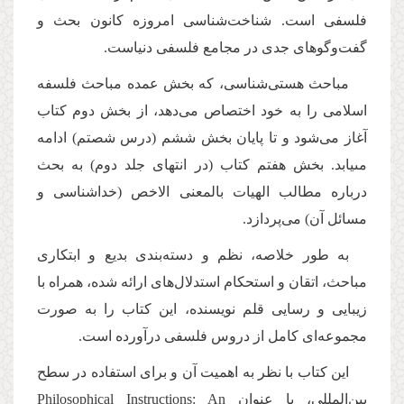
فلسفى است. شناخت‌شناسى امروزه كانون بحث و
گفت‌وگوهاى جدى در مجامع فلسفى دنیاست.
مباحث هستى‌شناسى، كه بخش عمده مباحث فلسفه
اسلامى را به خود اختصاص می‌دهد، از بخش دوم كتاب
آغاز می‌شود و تا پایان بخش ششم (درس شصتم) ادامه
مىیابد. بخش هفتم كتاب (در انتهاى جلد دوم) به بحث
درباره مطالب الهیات بالمعنى الاخص (خداشناسى و
مسائل آن) می‌پردازد.
به طور خلاصه، نظم و دسته‌بندى بدیع و ابتكارى
مباحث، اتقان و استحكام استدلال‌هاى ارائه شده، همراه با
زیبایى و رسایى قلم نویسنده، این كتاب را به صورت
مجموعه‌اى كامل از دروس فلسفى درآورده است.
این كتاب با نظر به اهمیت آن و براى استفاده در سطح
بین‌المللى، با عنوان
Philosophical Instructions: An