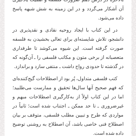
آن آشكار مى‌گردد و در این زمینه به شش شبهه پاسخ
داده می‌شود.
در این كتاب با ایجاد روحیه نقادى و نقدپذیرى در
دانشجو، تلاش شایسته‌اى براى تعالى بخشیدن به فلسفه
صورت گرفته است. این شیوه مى‌كوشد تا طرفدارى
متعصبانه از برخى متون و مكاتب فلسفى را ـ آن‌گونه كه
در گذشته تا حدودى رواج داشت ـ منتفى سازد و براندازد.
كتب فلسفى متداول، پُر بود از اصطلاحات گیج‌كننده‌اى
كه فهم صحیح آنها سال‌ها تحقیق و ممارست مى‌طلبید؛
اما در این كتاب اولاً از به‌كارگیرى اصطلاحات مبهم و
غیرضرورى ـ تا حد ممكن ـ اجتناب شده است؛ ثانیاً در
مواردى كه طرح و تبیین مطلب فلسفى، متوقف بر بیان
اصطلاح فنى خاصى باشد، آن اصطلاح به روشنى توضیح
داده شده است.