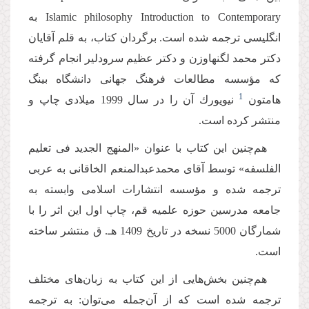
Introduction to Contemporary
Islamic philosophy
به
انگلیسى ترجمه شده است. برگردان كتاب، به قلم آقایان
دكتر محمد لگنهاوزن و دكتر عظیم سرودلیر انجام گرفته
که مؤسسه مطالعات فرهنگ جهانى دانشگاه بینگ
1
هامتون
نیویورك آن را در سال 1999 میلادى چاپ و
منتشر كرده است.
هم‌چنین این كتاب با عنوان «المنهج الجدید فى تعلیم
الفلسفه» توسط آقاى محمدعبدالمنعم الخاقانى به عربی
ترجمه شده و مؤسسه انتشارات اسلامى وابسته به
جامعه مدرسین حوزه علمیه قم، چاپ اول این اثر را با
شمارگان 5000 نسخه در تاریخ 1409 هـ. ق منتشر ساخته
است.
هم‌چنین بخش‌هایی از این کتاب به زبان‌های مختلف
ترجمه شده است که از آن‌جمله می‌توان: به ترجمه