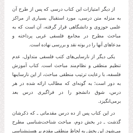
از دیگر امتیازات این كتاب درسى كه پس از طرح آن
به منزله متن درسى، مورد استقبال بسیارى از مراكز
علمى حوزوى و دانشگاهى قرار گرفته، آن است كه به
مباحث مطرح در مجامع فلسفى غربى پرداخته و
مدعاهاى آنها را در بوته نقد و بررسى نهاده است.
یكى دیگر از نارسایى‌هاى كتب فلسفى متداول، عدم
تنظیم منطقى و نظام‌مند مباحث است. كتاب آموزش
فلسفه، با رعایت ترتیب منطقى مباحث، از این نارسایىها
به دور است؛ به گونه‌اى كه مطالب ارائه شده در هر
درس، شوق دانشجو را در فراگیرى درس بعد
برمى‌انگیزد.
در این كتاب پس از ده درس مقدماتى ـ كه ذكرشان
گذشت ـ در بخش دوم، مباحث شناخت‌شناسى مطرح
می‌شود. این بخش به لحاظ منطقى مقدم بر هستىشناسى