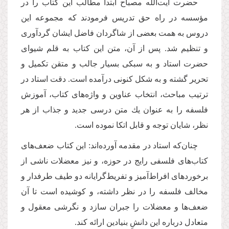
حضرت آیت‌الله مصباح ابتدا مطالب این كتاب را در
مؤسسه در راه حق تدریس فرمودند كه مجموعه این
دروس به همت بعضى از شاگردان فاضل ایشان گردآورى
و تنظیم شد. پس از آن، متن این كتاب به قلم شیواى
حضرت استاد و به سبكى بسیار جالب و متقن تكمیل و
تحریر گشته و به شكل كنونى درآمده است. دقت استاد در
ترتیب مباحث، انتخاب عناوین و واژه‌هاى كتاب، آموزش
فلسفه را به عنوان یك متن درسى جدید و جذاب از هر
نظر، شایان توجه و قابل اتكا نموده است.
چنان‌كه استاد در مقدمه آورده‌اند: این كتاب ضعف‌هاى
كتاب‌هاى فلسفى رایج در حوزه، و نیز معضلات ناشى از
برخوردهاى افراط‌آمیز و تفریط‌‌‌گرایانه دو طیف طرفدار و
مخالف فلسفه را در نظر داشته، و كوشیده است تا آن
ضعف‌ها و معضلات را جبران سازد و نگرشى معقول و
متعادل درباره این دانشِ بنیادین ارائه كند.