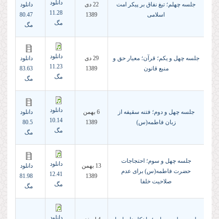
دانلود
جلسه چهلم؛ تیغ نفاق بر پیکر امت
22 دى
دانلود
11.28
اسلامی
1389
80.47
مگ
مگ
دانلود
جلسه چهل و یکم؛ قرآن؛ معیار حق و
29 دى
دانلود
11.23
منبع قانون
1389
83.63
مگ
مگ
دانلود
جلسه چهل و دوم؛ فتنه سقیفه از
6 بهمن
دانلود
10.14
زبان فاطمه(س)
1389
80.5
مگ
مگ
جلسه چهل و سوم؛ احتجاجات
دانلود
13 بهمن
دانلود
حضرت فاطمه(س) برای عدم
12.41
81.98
1389
صلاحیت خلفا
مگ
مگ
دانلود