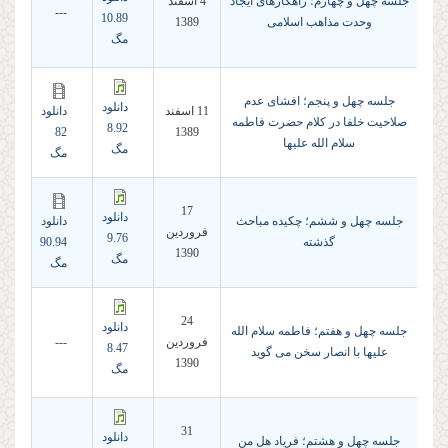
جلسه چهل و چهارم؛ راهکارهای ایجاد
4 اسفند
---
10.89
وحدت مذاهب اسلامی
1389
مگ
جلسه چهل و پنجم؛ افشای عدم
دانلود
11 اسفند
دانلود
صلاحیت خلفا در کلام حضرت فاطمه
8.92
82
1389
سلام الله علیها
مگ
مگ
17
دانلود
جلسه چهل و ششم؛ چکیده مباحث
دانلود
فروردين
9.76
گذشته
90.94
1390
مگ
مگ
24
دانلود
جلسه چهل و هفتم؛ فاطمه سلام الله
فروردين
---
8.47
علیها با انصار سخن می گوید
1390
مگ
31
دانلود
جلسه چهل و هشتم؛ فریاد هل من