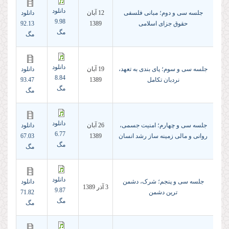
دانلود
جلسه سی و دوم؛ مبانی فلسفی
12 آبان
دانلود
9.98
حقوق جزای اسلامی
1389
92.13
مگ
مگ
دانلود
جلسه سی و سوم؛ پای بندی به تعهد،
19 آبان
دانلود
8.84
نردبان تکامل
1389
93.47
مگ
مگ
دانلود
جلسه سی و چهارم؛ امنیت جسمی،
26 آبان
دانلود
6.77
روانی و مالی زمینه ساز رشد انسان
1389
67.03
مگ
مگ
دانلود
جلسه سی و پنجم؛ شرک، دشمن
دانلود
3 آذر 1389
9.87
ترین دشمن
71.82
مگ
مگ