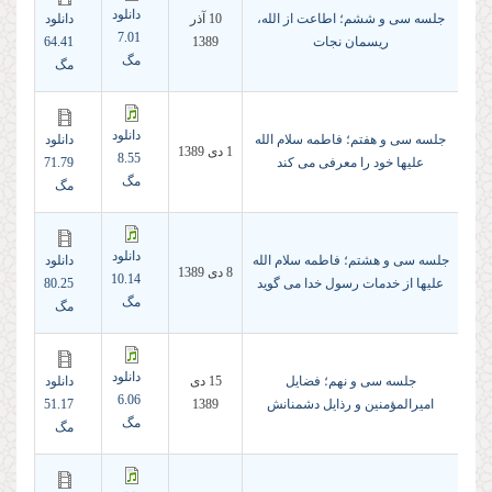
دانلود
جلسه سی و ششم؛ اطاعت از الله،
10 آذر
دانلود
7.01
ریسمان نجات
1389
64.41
مگ
مگ
دانلود
جلسه سی و هفتم؛ فاطمه سلام الله
دانلود
1 دى 1389
8.55
علیها خود را معرفی می کند
71.79
مگ
مگ
دانلود
جلسه سی و هشتم؛ فاطمه سلام الله
دانلود
8 دى 1389
10.14
علیها از خدمات رسول خدا می گوید
80.25
مگ
مگ
دانلود
جلسه سی و نهم؛ فضایل
15 دى
دانلود
6.06
امیرالمؤمنین و رذایل دشمنانش
1389
51.17
مگ
مگ