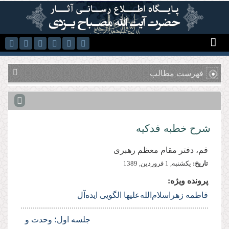
رفتن به محتوای اصلی
فهرست مطالب
شرح خطبه فدکیه
قم، دفتر مقام معظم رهبری
تاریخ:
يكشنبه, 1 فروردين, 1389
پرونده ویژه:
فاطمه زهرا‌سلام‌الله‌علیها الگویی ایده‌آل
جلسه اول؛ وحدت و