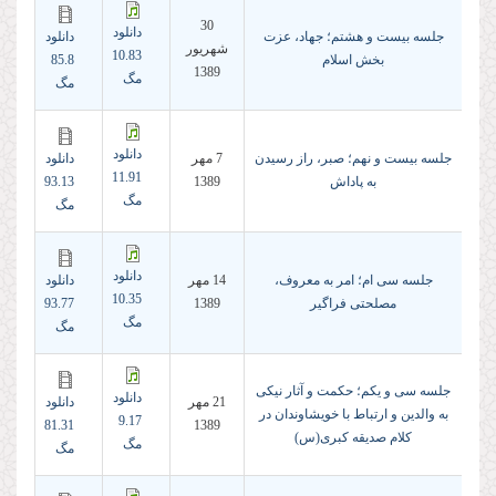
30
دانلود
جلسه بیست و هشتم؛ جهاد، عزت
دانلود
شهريور
10.83
بخش اسلام
85.8
1389
مگ
مگ
دانلود
جلسه بیست و نهم؛ صبر، راز رسیدن
7 مهر
دانلود
11.91
به پاداش
1389
93.13
مگ
مگ
دانلود
جلسه سی ام؛ امر به معروف،
14 مهر
دانلود
10.35
مصلحتی فراگیر
1389
93.77
مگ
مگ
جلسه سی و یکم؛ حکمت و آثار نیکی
دانلود
21 مهر
دانلود
به والدین و ارتباط با خویشاوندان در
9.17
81.31
1389
کلام صدیقه کبری(س)
مگ
مگ